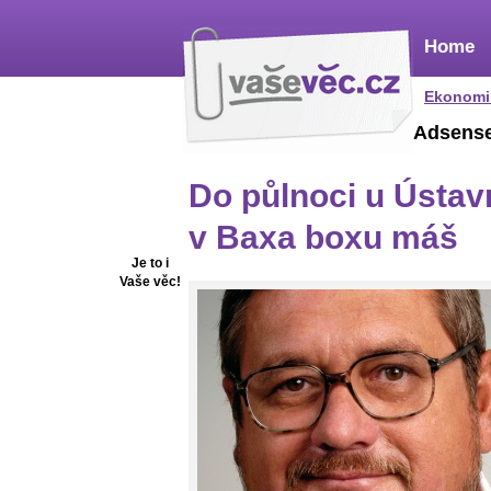
Home
Ekonomi
Adsens
Do půlnoci u Ústav
v Baxa boxu máš
Je to i
Vaše věc!