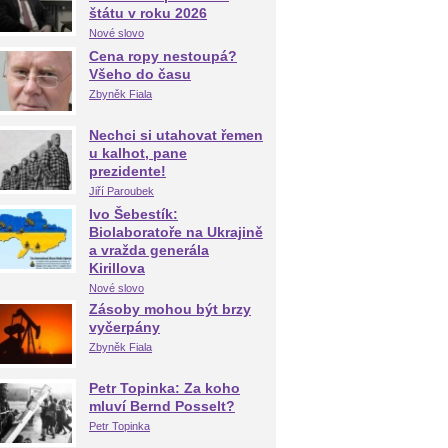
štátu v roku 2026
Nové slovo
Cena ropy nestoupá?
Všeho do času
Zbyněk Fiala
Nechci si utahovat řemen
u kalhot, pane
prezidente!
Jiří Paroubek
Ivo Šebestík:
Biolaboratoře na Ukrajině
a vražda generála
Kirillova
Nové slovo
Zásoby mohou být brzy
vyčerpány
Zbyněk Fiala
Petr Topinka: Za koho
mluví Bernd Posselt?
Petr Topinka