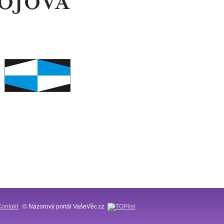
Kontakt
© Názorový portál VašeVěc.cz