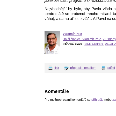
jakékoliv části programu si rozhodnu sám.
Nejvhodnější by bylo, aby Pavla vláda p
tomto státě se probendí mnoho miliard, t
váhu), a sama ať letí zvlášť. A Pavel na
Vladimír Pelc
Další články - Vladimír Pelc
,
VIP blogy
Klíčová slova:
NATO Ankara
,
Pavel Pe
tisk
přeposlat emailem
sdílet
Komentáře
Pro možnost psaní komentářů se
přihlašte
nebo
za