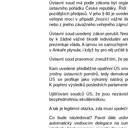
Ústavní soud má podle zákona být orgáne
ústavního pořádku České republiky. Řídí
pozdějších předpisů. V jeho § 80 je uved
veřejné moci v případě „hrozící vážné 
nebo z jiného závažného veřejného zájmu
Ústavní soud uvedený zákon porušil: Neú
by k žádné vážné škodě individuální ani 
prezentuje vláda. A újmou se samozřejmě 
v Ankaře plynula; i když by pro něj určitě 
Ústavní soud pravomoc zneužil tím, že po
Kam uvedené předběžné opatření ÚS směř
změny ústavních poměrů, tedy demokrat
ÚS se profiluje jako výkonný nástroj p
K popření výsledků posledních parlamentn
Ujišťování soudců ÚS, že jsou nezávislí
bezpředmětnou ekvilibristikou.
A tak je legitimní otázka, zda musí spole
Co bude následovat? Pavel dále usilovn
automaticky vedoucím delegace na sum