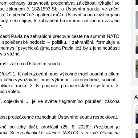
m ochrany ústavnosti, projednávat záležitosti týkající se
 se zákonem č. 182/1993 Sb., o Ústavním soudu, ve znění
eno, že předběžné opatření může Ústavní soud uložit orgánu
škody nebo újmy, k zabránění hrozícímu násilnému zásahu
“.
častí Pavla na zahraniční pracovní cestě na summit NATO
společenské nedošlo ‒ politiku, i zahraniční, formuluje a
nemyslí psychická újma pana Pavla, jež by z jeho neúčasti
byla vážná.
rušil zákon o Ústavním soudu.
uje? 1. K nahrazování moci výkonné mocí soudní s cílem
ického vyvažování moci výkonné, zákonodárné, soudní ‒
olitické moci. 2. K podpoře prezidentského systému. 3.
ích voleb.
A
, objektivní … je ve světle flagrantního porušení zákona
čnost protizákonné rozhodnutí Ústavního soudu respektovat.
ě politicky tlačí, prohlásil (25. 6. 2026):
Prezident je
mit Severoatlantické aliance (NATO) a o své účasti na