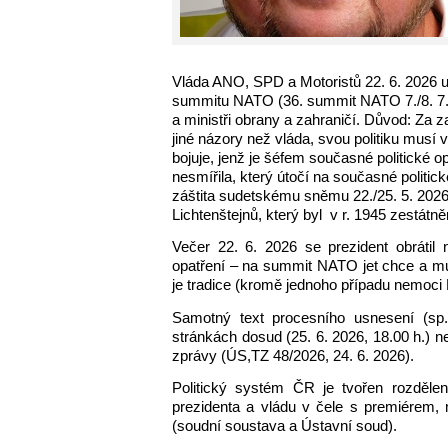
Vláda ANO, SPD a Motoristů 22. 6. 2026 uv
summitu NATO (36. summit NATO 7./8. 7. 
a ministři obrany a zahraničí. Důvod: Za z
jiné názory než vláda, svou politiku musí v
bojuje, jenž je šéfem současné politické 
nesmířila, který útočí na současné politi
záštita sudetskému sněmu 22./25. 5. 2026
Lichtenštejnů, který byl
v r. 1945 zestátně
Večer 22. 6. 2026 se prezident obrát
opatření ‒ na summit NATO jet chce a mus
je tradice (kromě jednoho případu nemoci 
Samotný text procesního usnesení (sp
stránkách dosud (25. 6. 2026, 18.00 h.) n
zprávy (ÚS,TZ 48/2026, 24. 6. 2026).
Politický systém ČR je tvořen rozděl
prezidenta a vládu v čele s premiérem
(soudní soustava a Ústavní soud).