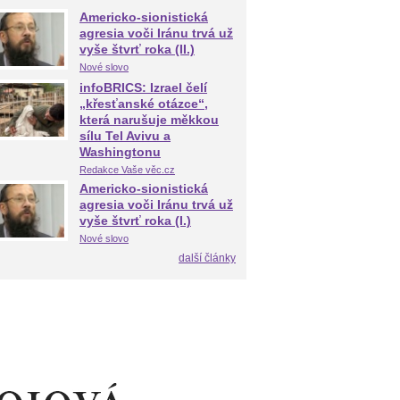
Americko-sionistická
agresia voči Iránu trvá už
vyše štvrť roka (II.)
Nové slovo
infoBRICS: Izrael čelí
„křesťanské otázce“,
která narušuje měkkou
sílu Tel Avivu a
Washingtonu
Redakce Vaše věc.cz
Americko-sionistická
agresia voči Iránu trvá už
vyše štvrť roka (I.)
Nové slovo
další články