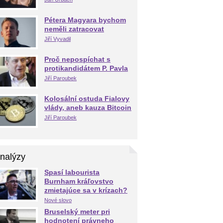
Pétera Magyara bychom
neměli zatracovat
Jiří Vyvadil
Proč nepospíchat s
protikandidátem P. Pavla
Jiří Paroubek
Kolosální ostuda Fialovy
vlády, aneb kauza Bitcoin
Jiří Paroubek
nalýzy
Spasí labourista
Burnham kráľovstvo
zmietajúce sa v krízach?
Nové slovo
Bruselský meter pri
hodnotení právneho