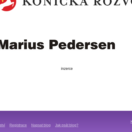
inzerce
ství
Registrace
Napsat blog
Jak psát blog?