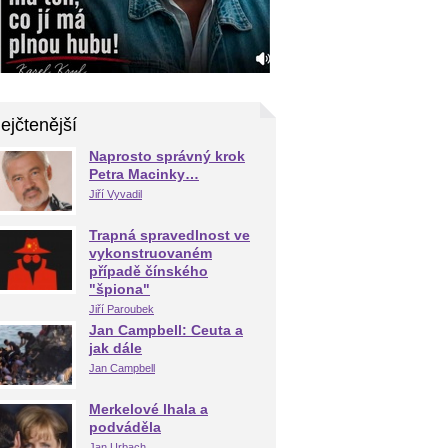
ejčtenější
Naprosto správný krok
Petra Macinky…
Jiří Vyvadil
Trapná spravedlnost ve
vykonstruovaném
případě čínského
"špiona"
Jiří Paroubek
Jan Campbell: Ceuta a
jak dále
Jan Campbell
Merkelové lhala a
podváděla
Jan Urbach