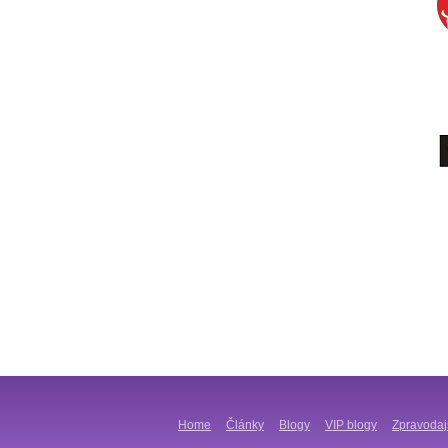
Home
Články
Blogy
VIP blogy
Zpravodaj