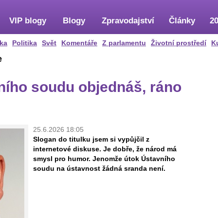
VIP blogy
Blogy
Zpravodajství
Články
20
ka
Politika
Svět
Komentáře
Z parlamentu
Životní prostředí
K
e
ního soudu objednáš, ráno
25.6.2026 18:05
Slogan do titulku jsem si vypůjčil z
internetové diskuse. Je dobře, že národ má
smysl pro humor. Jenomže útok Ústavního
soudu na ústavnost žádná sranda není.