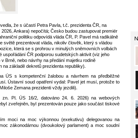
edla, že s účastí Petra Pavla, t.č. prezidenta ČR, na
2026, Ankara) nepočítá; Česko budou zastupovat premiér
ahraniční politiku odpovídá vláda ČR, P. Pavel má radikálně
N
e světě prezentovat vláda, nikoliv člověk, který s vládou
opozice, která se s prohrou v minulých sněmovních volbách
cké uspořádání ČR podporou sudetských aktivit (viz jeho
 v Brně, nebo návrhy na předání majetku rodině
n na základě dekretů prezidenta republiky).
il na ÚS s kompetenční žalobou a návrhem na předběžné
í. Ústavní soud opatření vydal: Pavel jet musí, protože to
Miloše Zemana prezidenti vždy jezdili).
. zn. Pl. ÚS 16/2, datováno 24. 6. 2026) na webových
ebyl zveřejněn, byl prezentován pouze jako součást tiskové
ením moci na moc výkonnou (exekutivu) delegovanou na
, moc zákonodárnou (dvoukolový parlament) a moc soudní