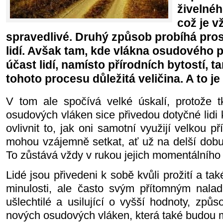
živelnéh
což je v
spravedlivé. Druhý způsob probíhá pros
lidí. Avšak tam, kde vlákna osudového p
účast lidí, namísto přírodních bytostí, 
tohoto procesu důležitá veličina. A to j
V tom ale spočívá velké úskalí, protože t
osudových vláken sice přivedou dotyčné lidi
ovlivnit to, jak oni samotní využijí velkou p
mohou vzájemně setkat, ať už na delší dobu,
To zůstává vždy v rukou jejich momentálního
Lidé jsou přivedeni k sobě kvůli prožití a ta
minulosti, ale často svým přítomným naladě
ušlechtilé a usilující o vyšší hodnoty, způ
nových osudových vláken, která také budou m