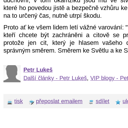
duchovní, v tom okamžiku jsou mu ve stvo
které ho povedou jistě a bezpečně vzhůru ke
na to určený čas, nutně utrpí škodu.
Proto ať ke všem lidem letí vážné varování: 
kteří chcete být zachráněni a citově se p
protože jen cit, který je hlasem vašeho
správným směrem. Směrem ke Světlu a ke Stv
Petr Lukeš
Další články - Petr Lukeš
,
VIP blogy - Pe
tisk
přeposlat emailem
sdílet
ul