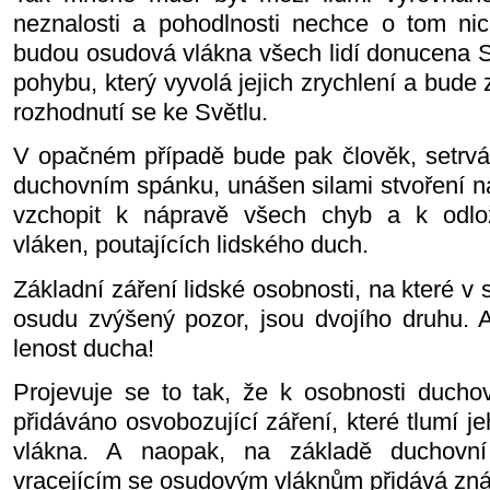
neznalosti a pohodlnosti nechce o tom nic 
budou osudová vlákna všech lidí donucena 
pohybu, který vyvolá jejich zrychlení a bude
rozhodnutí se ke Světlu.
V opačném případě bude pak člověk, setrváv
duchovním spánku, unášen silami stvoření na
vzchopit k nápravě všech chyb a k odlo
vláken, poutajících lidského duch.
Základní záření lidské osobnosti, na které v 
osudu zvýšený pozor, jsou dvojího druhu. A
lenost ducha!
Projevuje se to tak, že k osobnosti ducho
přidáváno osvobozující záření, které tlumí j
vlákna. A naopak, na základě duchovn
vracejícím se osudovým vláknům přidává zná