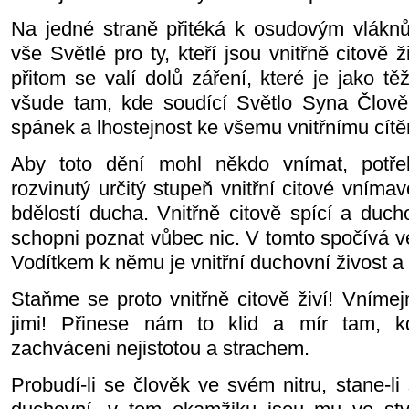
Na jedné straně přitéká k osudovým vláknů
vše Světlé pro ty, kteří jsou vnitřně citově 
přitom se valí dolů záření, které je jako t
všude tam, kde soudící Světlo Syna Člověk
spánek a lhostejnost ke všemu vnitřnímu cítě
Aby toto dění mohl někdo vnímat, potř
rozvinutý určitý stupeň vnitřní citové vnímav
bdělostí ducha. Vnitřně citově spící a duc
schopni poznat vůbec nic. V tomto spočívá vel
Vodítkem k němu je vnitřní duchovní živost a 
Staňme se proto vnitřně citově živí! Vníme
jimi! Přinese nám to klid a mír tam, k
zachváceni nejistotou a strachem.
Probudí-li se člověk ve svém nitru, stane-l