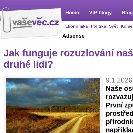
Home
VIP blogy
Blog
Ekonomika
Politika
Svět
Kome
Adsense
Jak funguje rozuzlování naš
druhé lidi?
9.1.2026
Naše os
rozvazu
První zp
prostře
přírodní
napříkla