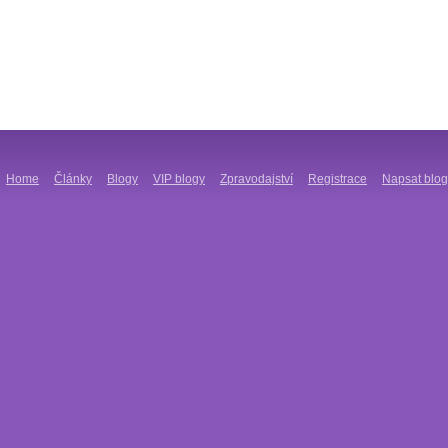
Home
Články
Blogy
VIP blogy
Zpravodajství
Registrace
Napsat blog