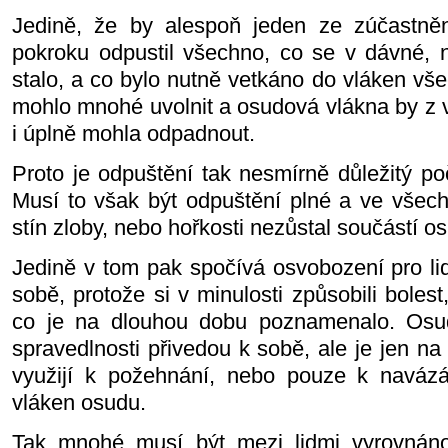
Jedině, že by alespoň jeden ze zúčastně
pokroku odpustil všechno, co se v dávné, 
stalo, a co bylo nutně vetkáno do vláken vš
mohlo mnohé uvolnit a osudová vlákna by z 
i úplně mohla odpadnout.
Proto je odpuštění tak nesmírně důležitý po
Musí to však být odpuštění plné a ve všech
stín zloby, nebo hořkosti nezůstal součástí o
Jedině v tom pak spočívá osvobození pro lidi
sobě, protože si v minulosti způsobili boles
co je na dlouhou dobu poznamenalo. Osu
spravedlnosti přivedou k sobě, ale je jen n
využijí k požehnání, nebo pouze k navázá
vláken osudu.
Tak mnohé musí být mezi lidmi vyrovnáno,