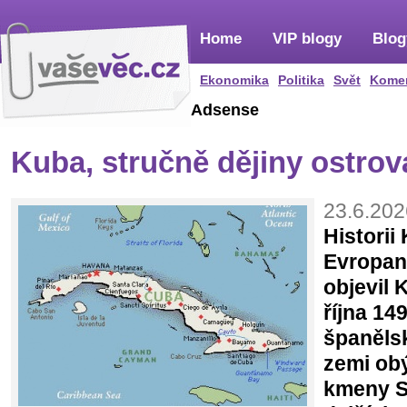
Home
VIP blogy
Blog
Ekonomika
Politika
Svět
Kome
Adsense
Kuba, stručně dějiny ostrov
23.6.202
Historii
Evropan
objevil 
října 14
španěls
zemi ob
kmeny S