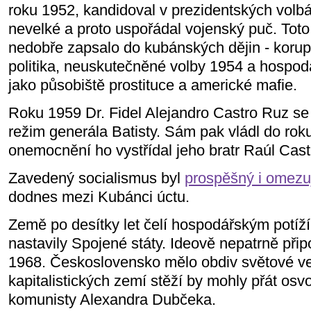
roku 1952, kandidoval v prezidentských volb
nevelké a proto uspořádal vojenský puč. Toto
nedobře zapsalo do kubánských dějin - korup
politika, neuskutečněné volby 1954 a hospo
jako působiště prostituce a americké mafie.
Roku 1959 Dr. Fidel Alejandro Castro Ruz se
režim generála Batisty. Sám pak vládl do rok
onemocnění ho vystřídal jeho bratr Raúl Cast
Zavedený socialismus byl
prospěšný i omezuj
dodnes mezi Kubánci úctu.
Země po desítky let čelí hospodářským potíží
nastavily Spojené státy. Ideově nepatrně přip
1968. Československo mělo obdiv světové veř
kapitalistických zemí stěží by mohly přát os
komunisty Alexandra Dubčeka.