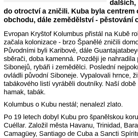
dalších,
do otroctví a zničili. Kuba byla centre
obchodu, dále zemědělství - pěstování c
Evropan Kryštof Kolumbus přistál na Kubě r
začala kolonizace - brzo Španělé zničili do
Původními byli Karibové, dále Guantajatabeyov
sběrači, doba kamenná. Později je nahradila p
Sibonejů, rybáři i zemědělci. Poslední nejpokroč
ovládli původní Siboneje. Vypalovali hrnce, ži
tabákového listí vyráběli doutníky. Naší době 
hamak, tabák.
Kolumbus o Kubu nestál; nenalezl zlato.
Po 19 letech dobyl Kubu pro španělskou kor
Cuéllar. Založil města Havanu, Trinidad, Ba
Camagüey, Santiago de Cuba a Sancti Spíritu