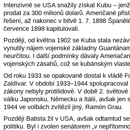
Intenzivně se USA snažily získat Kubu – jenž
prodat za 300 milionů dolarů. Američané přist
řešení, až nakonec v bitvě 1. 7. 1898 Španělé
července 1898 kapitulovali.
Později, od května 1902 se Kuba stala nezáv
vynutily nájem vojenské základny Guantána
neurčitou. I další podmínky dávaly Ameriač
vojenských zásahů, což se kubánským vlaste
Od roku 1933 se opakovaně dostal k vládě Fu
Zaldívar. V období 1933–1944 spolupracoval
zákony nebyly protilidové. V době 2. světové
válku Japonsku, Německu a Itálii, avšak jen 
1944 ve volbách zvítězil jiný, Ramón Grau.
Později Batista žil v USA, avšak odtamtud s
politiku. Byl i zvolen senátorem „v nepřítomno