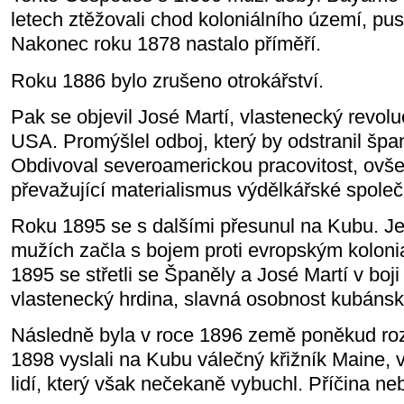
letech ztěžovali chod koloniálního území, pusto
Nakonec roku 1878 nastalo příměří.
Roku 1886 bylo zrušeno otrokářství.
Pak se objevil José Martí, vlastenecký revoluc
USA. Promýšlel odboj, který by odstranil šp
Obdivoval severoamerickou pracovitost, ovš
převažující materialismus výdělkářské společ
Roku 1895 se s dalšími přesunul na Kubu. J
mužích začla s bojem proti evropským kolonia
1895 se střetli se Španěly a José Martí v boji
vlastenecký hrdina, slavná osobnost kubánsk
Následně byla v roce 1896 země poněkud roz
1898 vyslali na Kubu válečný křižník Maine, 
lidí, který však nečekaně vybuchl. Příčina neb