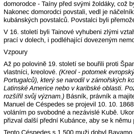
domorodce - Taíny před svými žoldáky, což by
Nakonec domorodci povstali, vedl je náčelní
kubánských povstalců. Povstalci byli přemože
V 16. století byli Tainové vyhubeni zlými vzt
prací v dolech, i podléhající dovezeným ne
Vzpoury
Až po polovině 19. století se bouřili proti Š
vlastníci, kreolové.
(Kreol - potomek evropský
Portugalců), který se narodil v zámořských kol
Latinské Americe nebo v karibské oblasti. Po
rozšířil svůj význam.)
Básník, právník a majite
Manuel de Céspedes se projevil 10. 10. 1868
voláním po svobodné a nezávislé Kubě. Ukonč
přizval další přední Kubánce, aby se k němu p
Tento Céspedes s 1.500 muži dobyl Bayamo a 