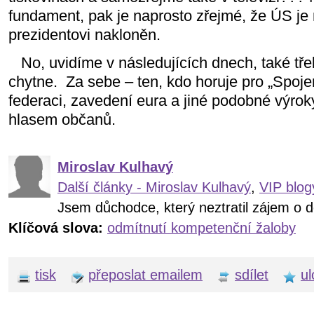
fundament, pak je naprosto zřejmé, že ÚS j
prezidentovi nakloněn.
No, uvidíme v následujících dnech, také tř
chytne.
Za sebe – ten, kdo horuje pro „Spojen
federaci, zavedení eura a jiné podobné výrok
hlasem občanů.
Miroslav Kulhavý
Další články - Miroslav Kulhavý
,
VIP blog
Jsem důchodce, který neztratil zájem o d
Klíčová slova:
odmítnutí kompetenční žaloby
tisk
přeposlat emailem
sdílet
ul