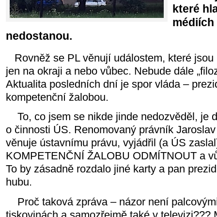
které hl
médiích
nedostanou.
Rovněž se PL věnují událostem, které jsou 
jen na okraji a nebo vůbec. Nebude dále „filoz
Aktualita posledních dní je spor vláda – prez
kompetenční žalobou.
To, co jsem se nikde jinde nedozvěděl, je
o činnosti ÚS. Renomovaný právník Jaroslav 
věnuje ústavnímu právu, vyjádřil (a ÚS zasla
KOMPETENČNÍ ŽALOBU ODMÍTNOUT a vůbec
To by zásadně rozdalo jiné karty a pan prezide
hubu.
Proč taková zpráva – názor není palcovými 
tiskovinách a samozřejmě také v televizi??? 