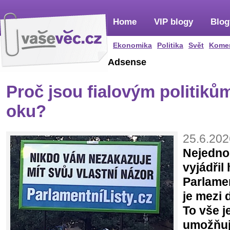
Home
VIP blogy
Blog
Ekonomika
Politika
Svět
Kome
Adsense
Proč jsou fialovým politiků
oku?
25.6.202
Nejedno
vyjádřil
Parlamen
je mezi 
To vše j
umožňují