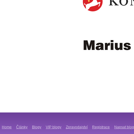
Home
Články
Blogy
VIP blogy
Zpravodajství
Registrace
Napsat blog