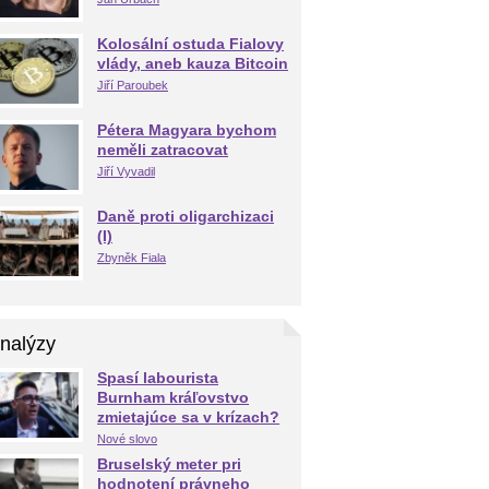
Kolosální ostuda Fialovy
vlády, aneb kauza Bitcoin
Jiří Paroubek
Pétera Magyara bychom
neměli zatracovat
Jiří Vyvadil
Daně proti oligarchizaci
(I)
Zbyněk Fiala
nalýzy
Spasí labourista
Burnham kráľovstvo
zmietajúce sa v krízach?
Nové slovo
Bruselský meter pri
hodnotení právneho