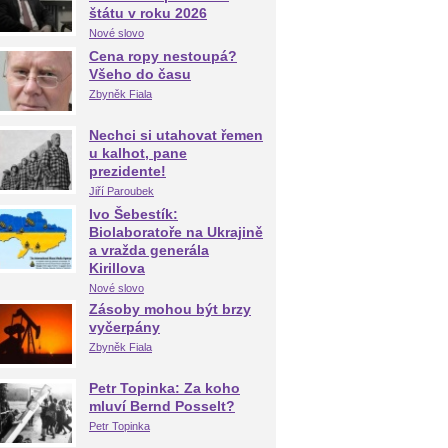
štátu v roku 2026
Nové slovo
Cena ropy nestoupá?
Všeho do času
Zbyněk Fiala
Nechci si utahovat řemen
u kalhot, pane
prezidente!
Jiří Paroubek
Ivo Šebestík:
Biolaboratoře na Ukrajině
a vražda generála
Kirillova
Nové slovo
Zásoby mohou být brzy
vyčerpány
Zbyněk Fiala
Petr Topinka: Za koho
mluví Bernd Posselt?
Petr Topinka