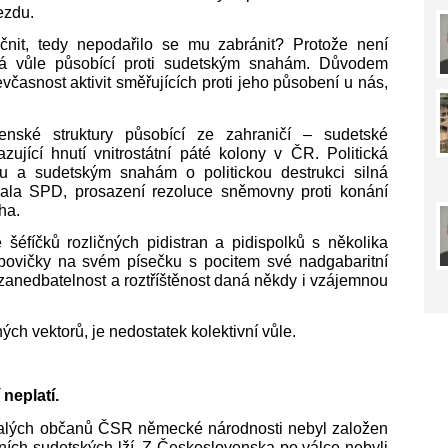
ezdu.
čnit, tedy nepodařilo se mu zabránit? Protože není
cká vůle působící proti sudetským snahám. Důvodem
evčasnost aktivit směřujících proti jeho působení u nás,
enské struktury působící ze zahraničí – sudetské
ující hnutí vnitrostátní páté kolony v ČR. Politická
du a sudetským snahám o politickou destrukci silná
zala SPD, prosazení rezoluce sněmovny proti konání
ha.
šéfíčků rozličných pidistran a pidispolků s několika
bovičky na svém písečku s pocitem své nadgabaritní
ich zanedbatelnost a roztříštěnost daná někdy i vzájemnou
ých vektorů, je nedostatek kolektivní vůle.
 neplatí.
valých občanů ČSR německé národnosti nebyl založen
ičních sudetských lží. Z Československa po válce nebyli