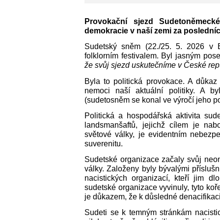
Provokační sjezd Sudetoněmecké
demokracie v naší zemi za posledních
Sudetský sněm (22./25. 5. 2026 v B
folklorním festivalem. Byl jasným pos
že svůj sjezd uskutečníme v České rep
Byla to politická provokace. A důkaz
nemoci naší aktuální politiky. A 
(sudetosněm se konal ve výročí jeho po
Politická a hospodářská aktivita su
landsmanšaftů, jejichž cílem je nab
světové války, je evidentním nebezpe
suverenitu.
Sudetské organizace začaly svůj neon
války. Založeny byly bývalými příslu
nacistických organizací, kteří jim d
sudetské organizace vyvinuly, tyto koř
je důkazem, že k důsledné denacifika
Sudeti se k temným stránkám nacist