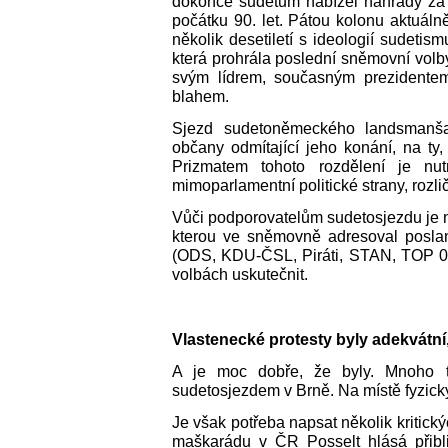
dokonce sudetům nabízel náhrady za 
počátku 90. let. Pátou kolonu aktuálně 
několik desetiletí s ideologií sudetism
která prohrála poslední sněmovní volb
svým lídrem, současným prezident
blahem.
Sjezd sudetoněmeckého landsmanšaft
občany odmítající jeho konání, na ty,
Prizmatem tohoto rozdělení je nutn
mimoparlamentní politické strany, rozl
Vůči podporovatelům sudetosjezdu je 
kterou ve sněmovně adresoval posla
(ODS, KDU-ČSL, Piráti, STAN, TOP 09
volbách uskutečnit.
Vlastenecké protesty byly adekvátní,
A je moc dobře, že byly. Mnoho tis
sudetosjezdem v Brně. Na místě fyzicky, 
Je však potřeba napsat několik kritický
maškarádu v ČR Posselt hlásá přibl