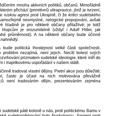
vědčením mnoha aktivních politiků, občanů.
Mimořádně
erým přichází (primitivní) ultrapravice, jímž je tvrzení,
e ruskou agresi proti Ukrajině
, či že
kritici sudetského
samozřejmě nesmyslné, nelogické propojování, avšak
 hladině je pro některé občany přitažlivé; je totiž
hlupcům je srozumitelné (vždyť i Adolf Hitler, jak
uhé průměrnosti). A na některé občany bude účinné
e nahnědlý.
bude politická lhostejnost velké části společnosti.
problém nezajímá, není jejich. Necítí bolest svých
zvrhování prizmatem sudetské ideologie, které míří do
tím i majetkovému uspořádání v našem státě.
nně tradovat vlastní dějiny. Pietní akce jsou důležité;
ivní, často je účast na nich motivována převážně
ců není tradováním dějin, prezentováním zejména
oti sudetské páté koloně u nás, proti politickému šlamu v
ské sudetosněmování bylo šluskolonou. Spojení proti