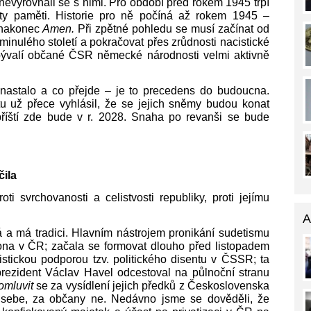
, nevyrovnali se s nimi. Pro období před rokem 1945 trpí
ráty paměti. Historie pro ně počíná až rokem 1945 ‒
 nakonec
Amen.
Při zpětné pohledu se musí začínat od
inulého století a pokračovat přes zrůdnosti nacistické
bývalí občané ČSR německé národnosti velmi aktivně
nastalo a co přejde ‒ je to precedens do budoucna.
u už přece vyhlásil, že se jejich sněmy budou konat
říští zde bude v r. 2028. Snaha po revanši se bude
čila
ti svrchovanosti a celistvosti republiky, proti jejímu
A
ná a má tradici. Hlavním nástrojem pronikání sudetismu
ona v ČR; začala se formovat dlouho před listopadem
istickou podporou tzv. politického disentu v ČSSR; ta
rezident Václav Havel odcestoval na půlnoční stranu
omluvit
se za vysídlení jejich předků z Československa
sebe, za občany ne. Nedávno jsme se dověděli, že