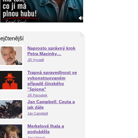
ejčtenější
Naprosto správný krok
Petra Macinky…
Jiří Vyvadil
Trapná spravedlnost ve
vykonstruovaném
případě čínského
"špiona"
Jiří Paroubek
Jan Campbell: Ceuta a
jak dále
Jan Campbell
Merkelové lhala a
podváděla
Jan Urbach