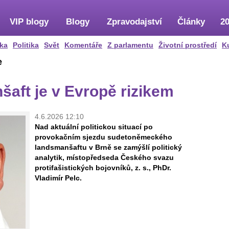
VIP blogy
Blogy
Zpravodajství
Články
20
ka
Politika
Svět
Komentáře
Z parlamentu
Životní prostředí
K
e
aft je v Evropě rizikem
4.6.2026 12:10
Nad aktuální politickou situací po
provokačním sjezdu sudetoněmeckého
landsmanšaftu v Brně se zamýšlí politický
analytik, místopředseda Českého svazu
protifašistických bojovníků, z. s., PhDr.
Vladimír Pelc.