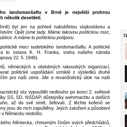
ho landsmanšaftu v Brně je největší prohrou
 několik desetiletí.
rně) byl jen na pohled nabubřelou vlajkoslávou a
elstvím:
Opět jsme tady. Máme takovou politickou moc,
N
ublice. A máme tu politickou podporu.
 politické moci sudetského landsmanšaftu. A politické
byla to oslava K. H. Franka, vraha našeho národa
pravy 22. 5. 1946).
detů, německých a obdobných rakouských organizací,
ourat politické uspořádání vzniklé z výsledků druhé
čím pro naši zemi. Jde o revanšistický útok na naši
acistický sliz vypouštět nedlouho po konci 2. světové
šníky SS, SD, NSDAP, důstojníky wehrmachtu a dalších
louho, až do své smrti, šéfovali. Z těchto kořenů se
eny jsou do nich zapuštěny. Jejich založení a působení
ci v Německu nedošlo.
ického Německa, chmurným činům svých předchůdců,