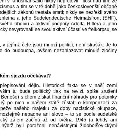
ní v landsmanšaftu nikdy neprojevili lítost nad tím, že
nacismus a tím se v té době jako českoslovenští občané
ehdejších zákonů trestala smrtí; nikdy se nezřekli svého
enleina a jeho Sudetendeutsche Heimatsfront (SHF),
svého obdivu a aktivní podpory Adolfa Hitlera a jeho
ky nevyrovnali se svou aktivní účastí ve freikorpsu, se
v jejímž čele jsou mnozí politici, není strašák. Je to
 se do budoucna, ovšem nezahlazovat minulé zločiny
ském sjezdu očekávat?
episování dějin. Historická fakta se v naší zemi
evším tu bude politický tlak na revizi, spíše zrušení
. Beneše) s cílem získat finanční náhrady pro potomky
erý po nich v našem státě zůstal; o kompenzaci za
oupeže našeho majetku za doby nacistické okupace,
amozřejmě nepadne ani slovo – to se podle sudetské
torický zájem začíná až od května 1945 (a tehdy ani
 nýbrž byli poraženi nenávistnými židobolševickými