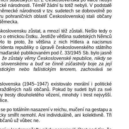
é národnosti. Téměř žádní tu totiž nebyli. V podstatě
 německé národnosti v tzv. sudetech se dobrovolně po
u pohraničních oblastí Československa) stali občany
 Německa.
koslovensku zůstat, a mnozí též zůstali. Nešlo tedy o
lo o etnickou čistku. Jestliže většina sudetských Němců
o to proto, že většina z nich Hitlera a nacismus
identa republiky o úpravě československého státního
maďarské publikovaném pod č. 33/1945 Sb. bylo jasně
 že zůstaly věrny Československé republice, nikdy se
 slovenskému a buď se činně zúčastnily boje za její
stickým nebo fašistickým terorem, zachovává se
ovenska (1945‒1947) existovalo morální i politické
avražděných naši občanů. Pokud by sudeti byli za své
by tresty dlouholetého vězení, mnohdy i trest nejvyšší.
lice.
a se po totálním nasazení v reichu, mučení na gestapu a
y smířit nemohl. Ani individuálně, ani kolektivně. Tři
občanů už vůbec ne.