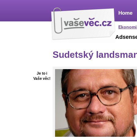
Home
Ekonomi
Adsens
Sudetský landsmanš
Je to i
Vaše věc!