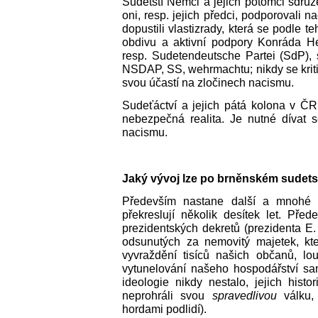
Sudetští Němci a jejich potomci sdruže
oni, resp. jejich předci, podporovali 
dopustili vlastizrady, která se podle t
obdivu a aktivní podpory Konráda H
resp. Sudetendeutsche Partei (SdP), 
NSDAP, SS, wehrmachtu; nikdy se kritic
svou účastí na zločinech nacismu.
Sudeťáctví a jejich pátá kolona v ČR, 
nebezpečná realita. Je nutné dívat
nacismu.
Jaký vývoj lze po brněnském sudet
Především nastane další a mnohé př
překreslují několik desítek let. Před
prezidentských dekretů (prezidenta E
odsunutých za nemovitý majetek, kt
vyvraždění tisíců našich občanů, l
vytunelování našeho hospodářství s
ideologie nikdy nestalo, jejich his
neprohráli svou
spravedlivou
válku,
hordami podlidí).