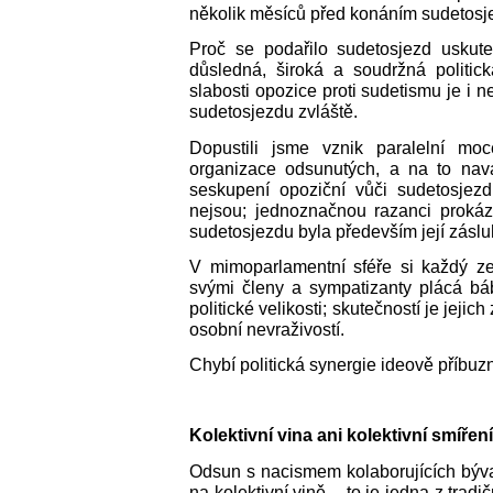
několik měsíců před konáním sudetosj
Proč se podařilo sudetosjezd uskute
důsledná, široká a soudržná politi
slabosti opozice proti sudetismu je i n
sudetosjezdu zvláště.
Dopustili jsme vznik paralelní moc
organizace odsunutých, a na to navaz
seskupení opoziční vůči sudetosjez
nejsou; jednoznačnou razanci proká
sudetosjezdu byla především její záslu
V mimoparlamentní sféře si každý ze 
svými členy a sympatizanty plácá bá
politické velikosti; skutečností je jej
osobní nevraživostí.
Chybí politická synergie ideově příbuzn
Kolektivní vina ani kolektivní smíření
Odsun s nacismem kolaborujících bý
na kolektivní vině ‒ to je jedna z trad