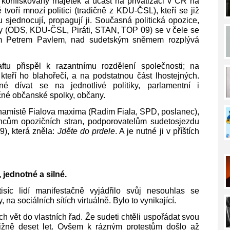
konfiskovaný majetek a účast na privatizaci v ČR na
tvoří mnozí politici (tradičně z KDU-ČSL), kteří se již
u sjednocují, propagují ji. Současná politická opozice,
y (
ODS, KDU-ČSL, Piráti, STAN, TOP 09) se v čele se
em Petrem Pavlem, nad sudetským sněmem rozplývá
u přispěl k razantnímu rozdělení společnosti; na
 kteří ho blahořečí, a na podstatnou část lhostejných.
é dívat se na jednotlivé politiky, parlamentní i
ičné občanské spolky, občany.
namístě Fialova maxima (Radim Fiala, SPD, poslanec),
ncům opozičních stran, podporovatelům sudetosjezdu
), která zněla:
Jděte do prdele
. A je nutné ji v příštích
 jednotné a silné.
íc lidí manifestačně vyjádřilo svůj nesouhlas se
na sociálních sítích virtuálně. Bylo to vynikající.
ch vět do vlastních řad. Že sudeti chtěli uspořádat svou
ižně deset let. Ovšem k rázným protestům došlo až