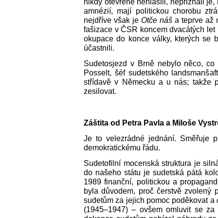
nikdy otevřeně nehlásili, nepřiznali je
amnézií, mají politickou chorobu zt
nejdříve však je
Otče náš
a teprve až
fašizace v ČSR koncem dvacátých let m
okupace do konce války, kterých se 
účastnili.
Sudetosjezd v Brně nebylo něco, co 
Posselt, šéf sudetského landsmanšaft
střídavě v Německu a u nás; takže p
zesilovat.
Záštita od Petra Pavla a Miloše Vystr
Je to velezrádné jednání. Směřuje pro
demokratickému řádu.
Sudetofilní mocenská struktura je sil
do našeho státu je sudetská pátá kol
1989 finanční, politickou a propagand
byla důvodem, proč čerstvě zvolený p
sudetům za jejich pomoc poděkovat a
(1945‒1947) – ovšem omluvit se za 