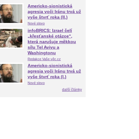
Americko-sionistická
agresia voči Iránu trvá už
vyše štvrť roka (II.)
Nové slovo
infoBRICS: Izrael čelí
„křesťanské otázce“,
která narušuje měkkou
sílu Tel Avivu a
Washingtonu
Redakce Vaše věc.cz
Americko-sionistická
agresia voči Iránu trvá už
vyše štvrť roka (I.)
Nové slovo
další články