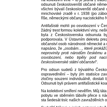
odsunuti českoslovenští občané německ
všichni bývalí českoslovenští občané
mnichovské zradě v r. 1938 (po zábor
říše, německými občany nacistického
Antifašisté mohli po osvobození v Čes
žádný trest formou kolektivní viny, neš
byla z Československa odsunuta byl
podporovala. V Ústavním dekretu prez
občanství osob národnosti německé a 
napsáno, že
„osobám…, které prokáží,
neprovinily proti národům českému a
osvobození, nebo trpěly pod naci
československé státní občanství“
.
Pro odsun sudetů z bývalého Českosl
ospravedlnění ‒ byly jím statisíce z
zločiny souzeni individuálně, dostali 
Odsunuti byli právem antifašistické koa
Na kolektivní smíření nevěřím. Můj tát
pobytu ve sběrném táboře přece s náck
sta šedesát tisíc našich zavražděních 