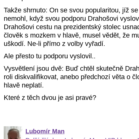
Takže shrnuto: On se svou popularitou, jíž se 
nemohl, když svou podporu Drahošovi vyslovo
Drahošovi cestu na prezidentský stolec usnad
člověk s mozkem v hlavě, musel vědět, že m
uškodí. Ne-li přímo z volby vyřadí.
Ale přesto tu podporu vyslovil..
Vysvětlení jsou dvě: Buď chtěl skutečně Dra
roli diskvalifikovat, anebo předchozí věta o 
hlavě neplatí.
Které z těch dvou je asi pravé?
Lubomír Man