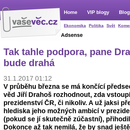
Home
VIP blogy
Blog
Ekonomika
Politika
Svět
Kome
Adsense
Tak tahle podpora, pane Dra
bude drahá
31.1.2017 01:12
V průběhu března se má končící předs
věd Jiří Drahoš rozhodnout, zda vstoupí
prezidenství ČR, či nikoliv. A už jaksi 
hlediska jeho možných ambicí v prezide
(pokud se jí skutečně zúčastní), přihodi
Dokonce až tak nemilá, že by snad ješt