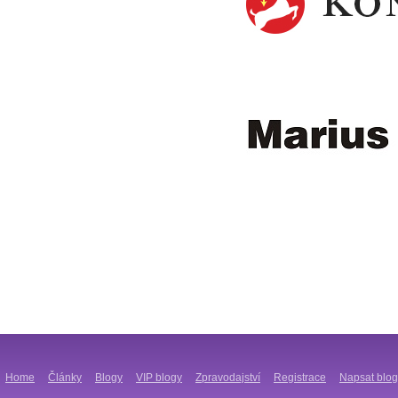
Home
Články
Blogy
VIP blogy
Zpravodajství
Registrace
Napsat blog