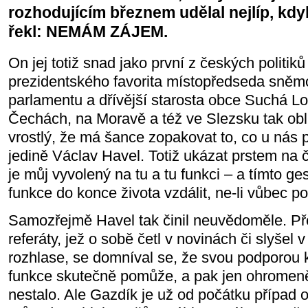
rozhodujícím březnem udělal nejlíp, kdy
řekl: NEMÁM ZÁJEM.
On jej totiž snad jako první z českých politik
prezidentského favorita místopředseda sně
parlamentu a dřívější starosta obce Suchá Loz
Čechách, na Moravě a též ve Slezsku tak oblí
vrostlý, že má šance zopakovat to, co u nás
jedině Václav Havel. Totiž ukázat prstem na č
je můj vyvolený na tu a tu funkci – a tímto g
funkce do konce života vzdálit, ne-li vůbec po
Samozřejmě Havel tak činil neuvědoměle. P
referáty, jež o sobě četl v novinách či slyšel v
rozhlase, se domníval se, že svou podporou k
funkce skutečně pomůže, a pak jen ohromeně 
nestalo. Ale Gazdík je už od počátku případ 