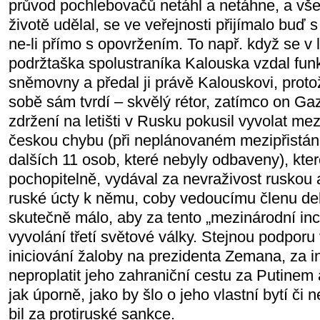
průvod pochlebovačů netáhl a netáhne, a vše
životě udělal, se ve veřejnosti přijímalo buď s
ne-li přímo s opovržením. To např. když se v
podržtaška spolustraníka Kalouska vzdal fu
sněmovny a předal ji právě Kalouskovi, protož
sobě sám tvrdí – skvělý rétor, zatímco on Ga
zdržení na letišti v Rusku pokusil vyvolat me
českou chybu (při neplánovaném mezipřistání 
dalších 11 osob, které nebyly odbaveny), kte
pochopitelně, vydával za nevraživost ruskou 
ruské úcty k němu, coby vedoucímu členu de
skutečně málo, aby za tento „mezinárodní in
vyvolání třetí světové války. Stejnou podporu v
iniciování žaloby na prezidenta Zemana, za in
neproplatit jeho zahraniční cestu za Putinem 
jak úporně, jako by šlo o jeho vlastní bytí či
bil za protiruské sankce.