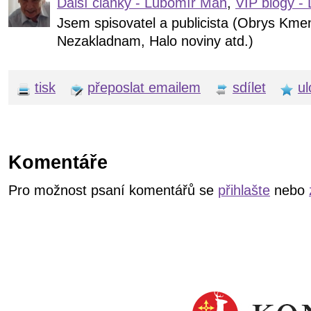
Další články - Lubomír Man
,
VIP blogy -
Jsem spisovatel a publicista (Obrys Kme
Nezakladnam, Halo noviny atd.)
tisk
přeposlat emailem
sdílet
ul
Komentáře
Pro možnost psaní komentářů se
přihlašte
nebo