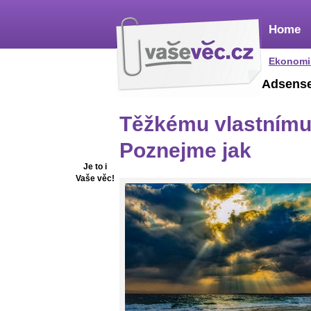
Home
Ekonomi
Adsens
Těžkému vlastnímu 
Poznejme jak
Je to i
Vaše věc!