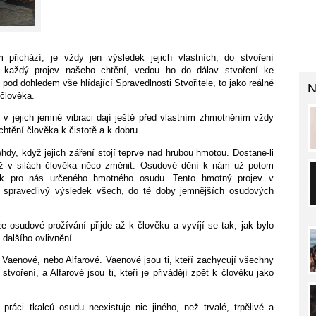
přichází, je vždy jen výsledek jejich vlastních, do stvoření
í každý projev našeho chtění, vedou ho do dálav stvoření ke
od dohledem vše hlídající Spravedlnosti Stvořitele, to jako reálné
N
člověka.
 v jejich jemné vibraci dají ještě před vlastním zhmotněním vždy
tění člověka k čistotě a k dobru.
y, když jejich záření stojí teprve nad hrubou hmotou. Dostane-li
 už v silách člověka něco změnit. Osudové dění k nám už potom
ek pro nás určeného hmotného osudu. Tento hmotný projev v
spravedlivý výsledek všech, do té doby jemnějších osudových
 osudové prožívání přijde až k člověku a vyvíjí se tak, jak bylo
dalšího ovlivnění.
Vaenové, nebo Alfarové. Vaenové jsou ti, kteří zachycují všechny
tvoření, a Alfarové jsou ti, kteří je přivádějí zpět k člověku jako
práci tkalců osudu neexistuje nic jiného, než trvalé, trpělivé a