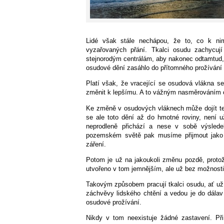
Lidé však stále nechápou, že to, co k nim 
vyzařovaných přání. Tkalci osudu zachycuj
stejnorodým centrálám, aby nakonec odtamtud, p
osudové dění zasáhlo do přítomného prožívání 
Platí však, že vracející se osudová vlákna se
změnit k lepšímu. A to vážným nasměrováním ch
Ke změně v osudových vláknech může dojít tehd
se ale toto dění až do hmotné roviny, není
neprodleně přichází a nese v sobě výsled
pozemském světě pak musíme přijmout jako 
záření.
Potom je už na jakoukoli změnu pozdě, protože
utvořeno v tom jemnějším, ale už bez možnosti 
Takovým způsobem pracují tkalci osudu, ať už 
záchvěvy lidského chtění a vedou je do dálav s
osudové prožívání.
Nikdy v tom neexistuje žádné zastavení. Při 