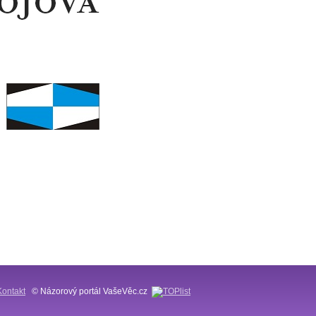
Kontakt
© Názorový portál VašeVěc.cz