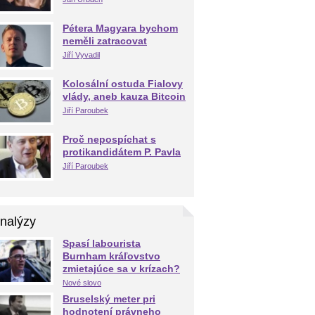
Pétera Magyara bychom
neměli zatracovat
Jiří Vyvadil
Kolosální ostuda Fialovy
vlády, aneb kauza Bitcoin
Jiří Paroubek
Proč nepospíchat s
protikandidátem P. Pavla
Jiří Paroubek
nalýzy
Spasí labourista
Burnham kráľovstvo
zmietajúce sa v krízach?
Nové slovo
Bruselský meter pri
hodnotení právneho