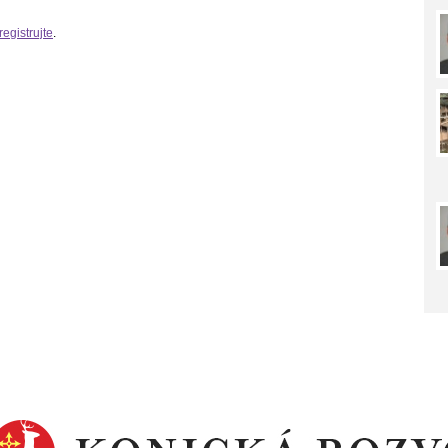
registrujte
.