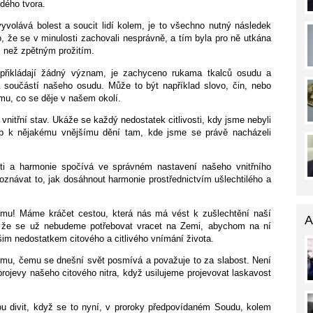
dého tvora.
yvolává bolest a soucit lidí kolem, je to všechno nutný následek
to, že se v minulosti zachovali nesprávně, a tím byla pro ně utkána
, než zpětným prožitím.
nepřikládají žádný význam, je zachyceno rukama tkalců osudu a
 součástí našeho osudu. Může to být například slovo, čin, nebo
mu, co se děje v našem okolí.
nitřní stav. Ukáže se každý nedostatek citlivosti, kdy jsme nebyli
stup k nějakému vnějšímu dění tam, kde jsme se právě nacházeli
sti a harmonie spočívá ve správném nastavení našeho vnitřního
znávat to, jak dosáhnout harmonie prostřednictvím ušlechtilého a
ému! Máme kráčet cestou, která nás má vést k zušlechtění naší
A
k, že se už nebudeme potřebovat vracet na Zemi, abychom na ní
im nedostatkem citového a citlivého vnímání života.
mu, čemu se dnešní svět posmívá a považuje to za slabost. Není
rojevy našeho citového nitra, když usilujeme projevovat laskavost
hou divit, když se to nyní, v proroky předpovídaném Soudu, kolem