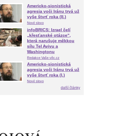
Americko-sionistická
agresia voči Iránu trvá už
vyše štvrť roka (II.)
Nové slovo
infoBRICS: Izrael čelí
„křesťanské otázce“,
která narušuje měkkou
sílu Tel Avivu a
Washingtonu
Redakce Vaše věc.cz
Americko-sionistická
agresia voči Iránu trvá už
vyše štvrť roka (I.)
Nové slovo
další články