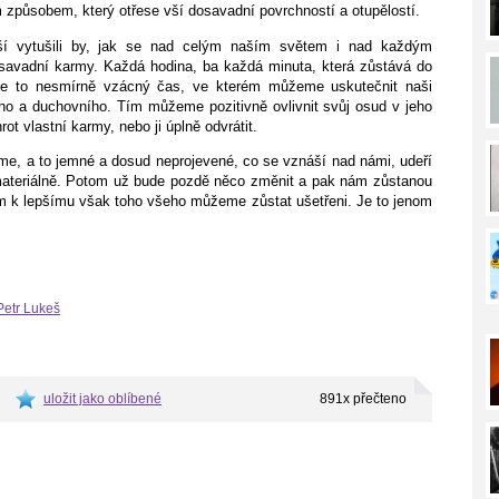
m způsobem, který otřese vší dosavadní povrchností a otupělostí.
vější vytušili by, jak se nad celým naším světem i nad každým
savadní karmy. Každá hodina, ba každá minuta, která zůstává do
. Je to nesmírně vzácný čas, ve kterém můžeme uskutečnit naši
ho a duchovního. Tím můžeme pozitivně ovlivnit svůj osud v jeho
t vlastní karmy, nebo ji úplně odvrátit.
me, a to jemné a dosud neprojevené, co se vznáší nad námi, udeří
a materiálně. Potom už bude pozdě něco změnit a pak nám zůstanou
m k lepšímu však toho všeho můžeme zůstat ušetřeni. Je to jenom
Petr Lukeš
uložit jako oblíbené
891x přečteno