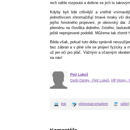
nich náhle rozpoutá a dotkne se jich to takový
Kdyby byli lidé citlivější a vnitřně vníma
jednotlivcem shromažďují tmavé mraky vší do
jejího hmotného projevení, je obrovský dar
přeměnu na člověka dobrého, čistého, laskavé
ještě neprojevené podobě. Můžeme tak zlomit hro
Běda však, pokud tuto dobu správně nevyužije
bez zábran a v plné síle se projeví fyzicky 
už jen oči pro pláč. Vážným a včasným obrate
na nás!
Petr Lukeš
Další články - Petr Lukeš
,
VIP blogy - 
tisk
přeposlat emailem
sdílet