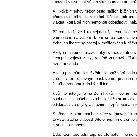
spravedlivé vedení všech vláken osudu pro kaž
A i když mnohdy těžký osud našich bližních v
předchozí setby jejich chtění. Děje se tak pro
vlákna, která od nich nemohou odpadnout jinak
Přitom platí, že i to nejmenší, čemu lidé 
přeměněno na záření, které se po čase stává
třeba jen lhostejný postoj v myšlenkách k něče
Vždy se nakonec ukáže, jaký byl náš skutečný v
schopni projevit zralý, vnitřně vnímavý pří
řízením osudu.
Vzestup vzhůru ke Světlu, k prožívání rado
chtění. A tím správným nastavením je snaha po
čistého přístupu k druhým lidem.
Kvůli tomuto jsme na Zemi! Kvůli ničemu jin
osobnosti a našeho vztahu k bližním natoli
odkládali své chyby a provinění, způsobená naš
Staňme se proto mnohem více vnímavější k to
to však žádná slabost! Jde o nesmírně cenné p
a soucit s druhými.
Lidé, kteří toto odmítají, se ale potom nemo