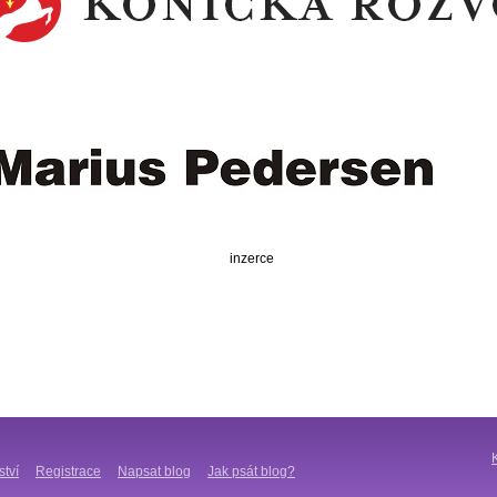
inzerce
ství
Registrace
Napsat blog
Jak psát blog?