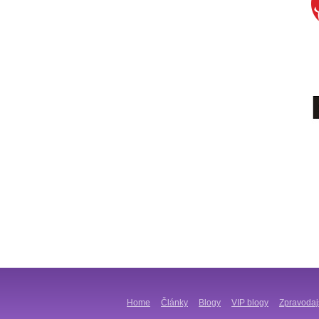
Home
Články
Blogy
VIP blogy
Zpravodaj