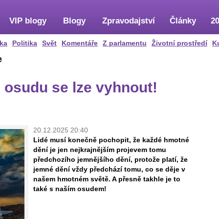
VIP blogy
Blogy
Zpravodajství
Články
20
ka
Politika
Svět
Komentáře
Z parlamentu
Životní prostředí
K
e
osudu se lze vyhnout!
20.12.2025 20:40
Lidé musí konečně pochopit, že každé hmotné
dění je jen nejkrajnějším projevem tomu
předchozího jemnějšího dění, protože platí, že
jemné dění vždy předchází tomu, co se děje v
našem hmotném světě. A přesně takhle je to
také s naším osudem!