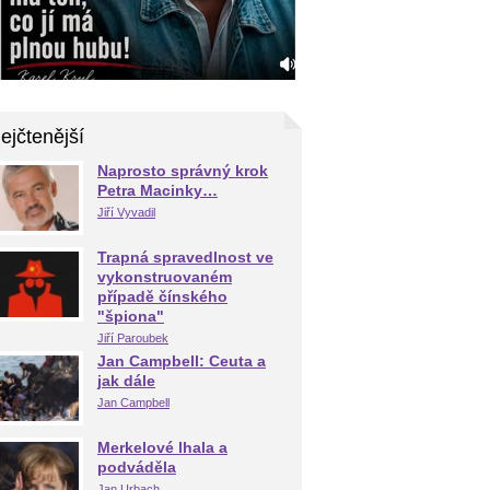
ejčtenější
Naprosto správný krok
Petra Macinky…
Jiří Vyvadil
Trapná spravedlnost ve
vykonstruovaném
případě čínského
"špiona"
Jiří Paroubek
Jan Campbell: Ceuta a
jak dále
Jan Campbell
Merkelové lhala a
podváděla
Jan Urbach