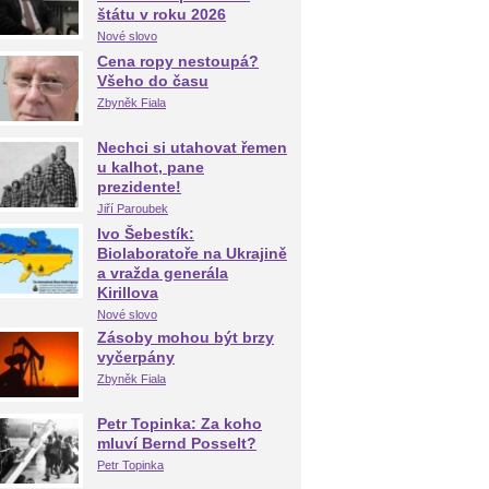
štátu v roku 2026
Nové slovo
Cena ropy nestoupá?
Všeho do času
Zbyněk Fiala
Nechci si utahovat řemen
u kalhot, pane
prezidente!
Jiří Paroubek
Ivo Šebestík:
Biolaboratoře na Ukrajině
a vražda generála
Kirillova
Nové slovo
Zásoby mohou být brzy
vyčerpány
Zbyněk Fiala
Petr Topinka: Za koho
mluví Bernd Posselt?
Petr Topinka