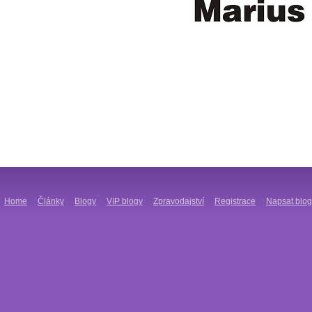
Home
Články
Blogy
VIP blogy
Zpravodajství
Registrace
Napsat blog