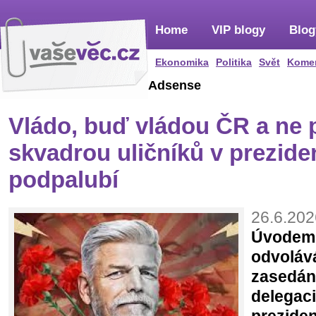
Home
VIP blogy
Blog
Ekonomika
Politika
Svět
Kome
Adsense
Vládo, buď vládou ČR a ne 
skvadrou uličníků v prezid
podpalubí
26.6.202
Úvodem:
odvolává
zasedán
delegaci