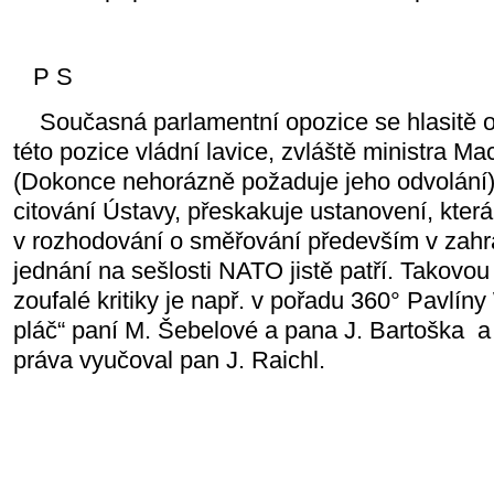
P S
Současná parlamentní opozice se hlasitě 
této pozice vládní lavice, zvláště ministra Maci
(Dokonce nehorázně požaduje jeho odvolání)
citování Ústavy, přeskakuje ustanovení, která
v rozhodování o směřování především v zahra
jednání na sešlosti NATO jistě patří. Takovo
zoufalé kritiky je např. v pořadu 360° Pavlín
pláč“ paní M. Šebelové a pana J. Bartoška
a
práva vyučoval pan J. Raichl.