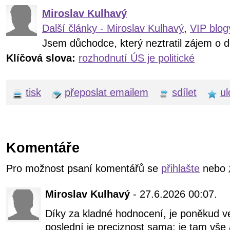
Miroslav Kulhavý
Další články - Miroslav Kulhavý
,
VIP blog
Jsem důchodce, který neztratil zájem o d
Klíčová slova:
rozhodnutí ÚS je politické
tisk
přeposlat emailem
sdílet
ul
Komentáře
Pro možnost psaní komentářů se
přihlašte
nebo
Miroslav Kulhavý
- 27.6.2026 00:07.
Díky za kladné hodnocení, je poněkud v
poslední je preciznost sama; je tam vše 