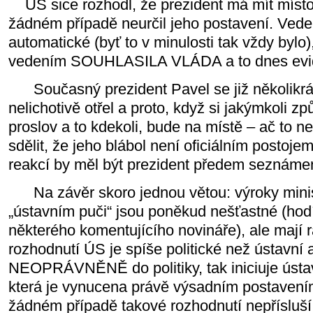
ÚS sice rozhodl, že prezident má mít místo
žádném případě neurčil jeho postavení. Vede
automatické (byť to v minulosti tak vždy bylo)
vedením SOUHLASILA VLÁDA a to dnes evid
Současný prezident Pavel se již několikrá
nelichotivě otřel a proto, když si jakýmkoli 
proslov a to kdekoli, bude na místě – ač to n
sdělit, že jeho blábol není oficiálním postoje
reakcí by měl být prezident předem seznáme
Na závěr skoro jednou větou: výroky minis
„ústavním puči“ jsou poněkud nešťastné (hodí
některého komentujícího novináře), ale mají r
rozhodnutí ÚS je spíše politické než ústavní 
NEOPRÁVNĚNĚ do politiky, tak iniciuje ústa
která je vynucena právě výsadním postaven
žádném případě takové rozhodnutí nepřísluší