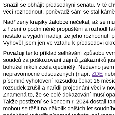
Snažil se obhájit předsedkyni senátu. V té chv
věci rozhodnout, poněvadž sám se stal kárn
Nadřízený krajský žalobce nečekal, až se mu
z řízení o podmíněné propuštění a rozhodl tak
nestalo a vyjádřil naději, že jeho rozhodnutí
Vyhověl jsem jen ve vztahu k předsedovi okr
Považuji tento příklad selhávání způsobu v
soudců za poškozování zájmů „zákazníků just
bohužel nikoli zcela ojedinělý. Nedávno jse
nepravomocně odsouzených (např.
ZDE
neb
písemné vyhotovení rozsudku čekat 16 měsíc
rozsudek zrušil a nařídil projednání věci v n
Znamená to, že se celé dokazování musí opa
Takže postižení se koncem r. 2024 dostali tam
mohou se těšit na několik dalších let soudníh