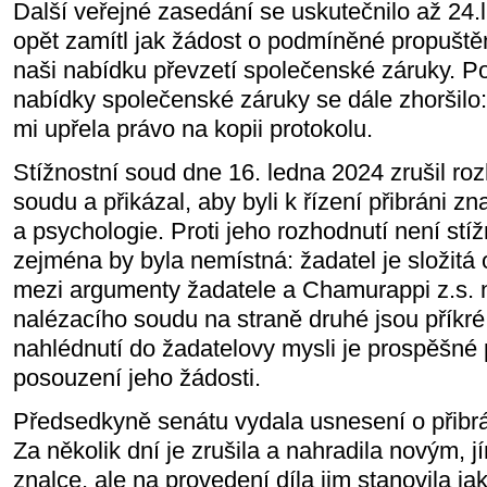
Další veřejné zasedání se uskutečnilo až 24.
opět zamítl jak žádost o podmíněné propuštěn
naši nabídku převzetí společenské záruky. P
nabídky společenské záruky se dále zhoršilo
mi upřela právo na kopii protokolu.
Stížnostní soud dne 16. ledna 2024 zrušil ro
soudu a přikázal, aby byli k řízení přibráni zn
a psychologie. Proti jeho rozhodnutí není stíž
zejména by byla nemístná: žadatel je složitá 
mezi argumenty žadatele a Chamurappi z.s. n
nalézacího soudu na straně druhé jsou příkr
nahlédnutí do žadatelovy mysli je prospěšné 
posouzení jeho žádosti.
Předsedkyně senátu vydala usnesení o přibrá
Za několik dní je zrušila a nahradila novým, j
znalce, ale na provedení díla jim stanovila ja