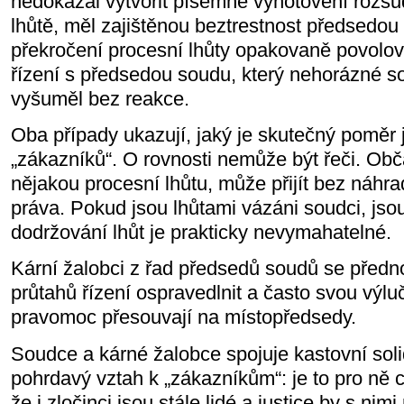
nedokázal vytvořit písemné vyhotovení rozsud
lhůtě, měl zajištěnou beztrestnost předsedou
překročení procesní lhůty opakovaně povolov
řízení s předsedou soudu, který nehorázné so
vyšuměl bez reakce.
Oba případy ukazují, jaký je skutečný poměr j
„zákazníků“. O rovnosti nemůže být řeči. Obč
nějakou procesní lhůtu, může přijít bez náhra
práva. Pokud jsou lhůtami vázáni soudci, jso
dodržování lhůt je prakticky nevymahatelné.
Kární žalobci z řad předsedů soudů se předno
průtahů řízení ospravedlnit a často svou vý
pravomoc přesouvají na místopředsedy.
Soudce a kárné žalobce spojuje kastovní soli
pohrdavý vztah k „zákazníkům“: je to pro ně 
že i zločinci jsou stále lidé a justice by s nim