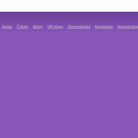
Home
Články
Blogy
VIP blogy
Zpravodajství
Registrace
Napsat blog