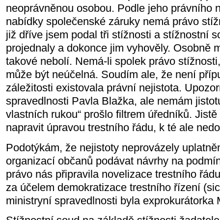
neoprávněnou osobou. Podle jeho právního n
nabídky společenské záruky nemá právo stížn
již dříve jsem podal tři stížnosti a stížnostní
projednaly a dokonce jim vyhověly. Osobně m
takové nebolí. Nemá-li spolek právo stížnosti
může být neúčelná. Soudím ale, že není příp
záležitosti existovala právní nejistota. Upozor
spravedlnosti Pavla Blažka, ale nemám jistot
vlastních rukou“ prošlo filtrem úředníků. Jist
napravit úpravou trestního řádu, k té ale nedo
Podotýkám, že nejistoty neprovázely uplatně
organizací občanů podávat návrhy na podmín
právo nás připravila novelizace trestního řád
za účelem demokratizace trestního řízení (sic
ministryní spravedlnosti byla exprokurátorka