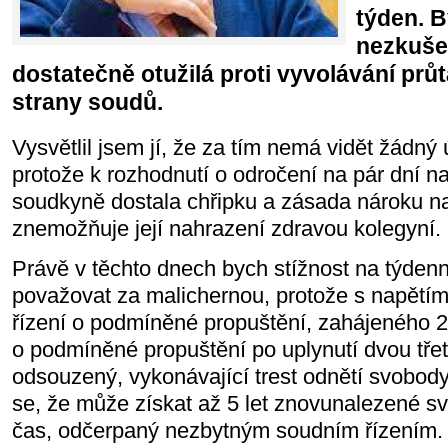
týden. B
nezkuše
dostatečně otužilá proti vyvolávání průt
strany soudů.
Vysvětlil jsem jí, že za tím nemá vidět žádný
protože k rozhodnutí o odročení na pár dní na
soudkyně dostala chřipku a zásada nároku 
znemožňuje její nahrazení zdravou kolegyní.
Právě v těchto dnech bych stížnost na týden
považovat za malichernou, protože s napětím
řízení o podmíněné propuštění, zahájeného 2
o podmíněné propuštění po uplynutí dvou třet
odsouzený, vykonávající trest odnětí svobody 
se, že může získat až 5 let znovunalezené s
čas, odčerpaný nezbytným soudním řízením.