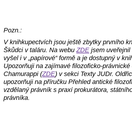
Pozn.:
V knihkupectvích jsou ještě zbytky prvního k
Škůdci v taláru. Na webu
ZDE
jsem uveřejnil 
vyšel i v „papírové“ formě a je dostupný v kn
Upozorňuji na zajímavé filozoficko-právnické
Chamurappi (
ZDE
) v sekci Texty JUDr. Oldři
upozorňuji na příručku Přehled antické filozo
vzdělaný právník s praxí prokurátora, státní
právníka.