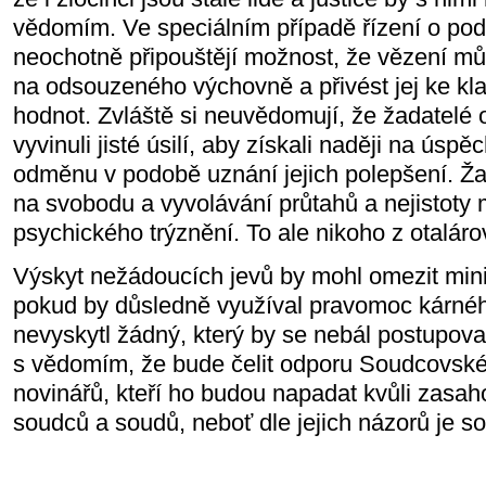
vědomím. Ve speciálním případě řízení o po
neochotně připouštějí možnost, že vězení mů
na odsouzeného výchovně a přivést jej ke k
hodnot. Zvláště si neuvědomují, že žadatelé
vyvinuli jisté úsilí, aby získali naději na úspě
odměnu v podobě uznání jejich polepšení. Žad
na svobodu a vyvolávání průtahů a nejistoty
psychického trýznění. To ale nikoho z otaláro
Výskyt nežádoucích jevů by mohl omezit minis
pokud by důsledně využíval pravomoc kárnéh
nevyskytl žádný, který by se nebál postupovat
s vědomím, že bude čelit odporu Soudcovské u
novinářů, kteří ho budou napadat kvůli zasah
soudců a soudů, neboť dle jejich názorů je 