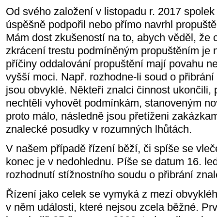
Od svého založení v listopadu r. 2017 spole
úspěšně podpořil nebo přímo navrhl propušt
Mám dost zkušeností na to, abych věděl, že
zkrácení trestu podmíněným propuštěním je 
příčiny oddalování propuštění mají povahu 
vyšší moci. Např. rozhodne-li soud o přibrán
jsou obvyklé. Někteří znalci činnost ukončili,
nechtěli vyhovět podmínkám, stanoveným no
proto málo, následně jsou přetíženi zakázkam
znalecké posudky v rozumných lhůtách.
V našem případě řízení běží, či spíše se vleč
konec je v nedohlednu. Píše se datum 16. le
rozhodnutí stížnostního soudu o přibrání znal
Řízení jako celek se vymyká z mezí obvykléh
v něm události, které nejsou zcela běžné. Pr