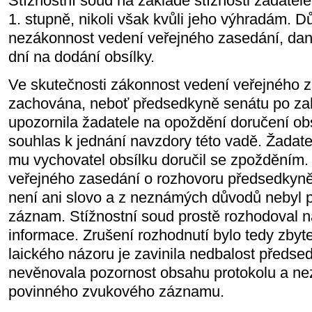
Stížnostní soud na základě stížnosti žadatel
1. stupně, nikoli však kvůli jeho výhradám. 
nezákonnost vedení veřejného zasedání, dan
dní na dodání obsílky.
Ve skutečnosti zákonnost vedení veřejného 
zachována, neboť předsedkyně senátu po za
upozornila žadatele na opoždění doručení obs
souhlas k jednání navzdory této vadě. Žadatel 
mu vychovatel obsílku doručil se zpožděním. 
veřejného zasedání o rozhovoru předsedkyně
není ani slovo a z neznámých důvodů nebyl 
záznam. Stížnostní soud prostě rozhodoval n
informace. Zrušení rozhodnutí bylo tedy zby
laického názoru je zavinila nedbalost předse
nevěnovala pozornost obsahu protokolu a neza
povinného zvukového záznamu.