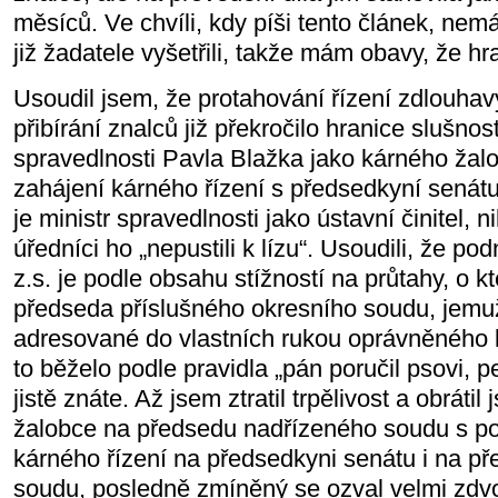
měsíců. Ve chvíli, kdy píši tento článek, nem
již žadatele vyšetřili, takže mám obavy, že hr
Usoudil jsem, že protahování řízení zdlouha
přibírání znalců již překročilo hranice slušnos
spravedlnosti Pavla Blažka jako kárného ža
zahájení kárného řízení s předsedkyní sená
je ministr spravedlnosti jako ústavní činitel, ni
úředníci ho „nepustili k lízu“. Usoudili, že p
z.s. je podle obsahu stížností na průtahy, o 
předseda příslušného okresního soudu, jemuž
adresované do vlastních rukou oprávněného 
to běželo podle pravidla „pán poručil psovi, 
jistě znáte. Až jsem ztratil trpělivost a obráti
žalobce na předsedu nadřízeného soudu s p
kárného řízení na předsedkyni senátu i na p
soudu, posledně zmíněný se ozval velmi zdvoř