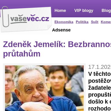
Home
VIP blogy
Blog
Ekonomika
Politika
Svět
Kome
Adsense
Zdeněk Jemelík: Bezbrannos
průtahům
17.1.202
V těchto
postěžo
žadatel
propušt
došlo k 
rozhodov