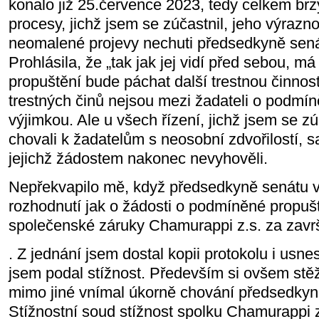
konalo již 25.července 2023, tedy celkem brzy
procesy, jichž jsem se zúčastnil, jeho výrazno
neomalené projevy nechuti předsedkyně senát
Prohlásila, že „tak jak jej vidí před sebou, má 
propuštění bude páchat další trestnou činnos
trestných činů nejsou mezi žadateli o podmí
výjimkou. Ale u všech řízení, jichž jsem se zú
chovali k žadatelům s neosobní zdvořilostí, 
jejichž žádostem nakonec nevyhověli.
Nepřekvapilo mě, když předsedkyně senátu v
rozhodnutí jak o žádosti o podmíněné propušt
společenské záruky Chamurappi z.s. za zavr
. Z jednání jsem dostal kopii protokolu i usne
jsem podal stížnost. Především si ovšem stěž
mimo jiné vnímal úkorně chování předsedkyn
Stížnostní soud stížnost spolku Chamurappi 