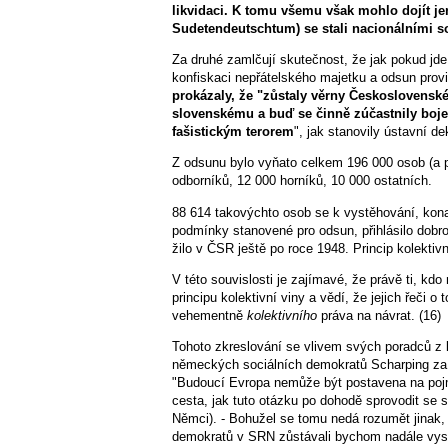
likvidaci. K tomu všemu však mohlo dojít je
Sudetendeutschtum) se stali nacionálními soc
Za druhé zamlčují skutečnost, že jak pokud jd
konfiskaci nepřátelského majetku a odsun provi
prokázaly, že "zůstaly věrny Československ
slovenskému a buď se činně zúčastnily boje
fašistickým terorem
", jak stanovily ústavní de
Z odsunu bylo vyňato celkem 196 000 osob (a př
odborníků, 12 000 horníků, 10 000 ostatních.
88 614 takovýchto osob se k vystěhování, kona
podmínky stanovené pro odsun, přihlásilo dobr
žilo v ČSR ještě po roce 1948. Princip kolektivn
V této souvislosti je zajímavé, že právě ti, kdo
principu kolektivní viny a vědí, že jejich řeči 
vehementně
kolektivního
práva na návrat. (16)
Tohoto zkreslování se vlivem svých poradců z
německých sociálních demokratů Scharping za s
"Budoucí Evropa nemůže být postavena na po­jm
cesta, jak tuto otázku po dohodě sprovo­dit se
Němci). - Bohužel se tomu nedá rozumět jinak, 
demokratů v SRN zůstávali bychom nadále vyst