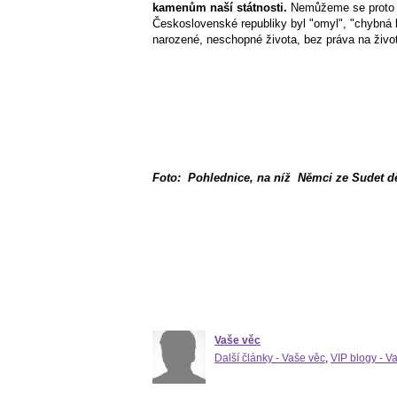
kamenům naší státnosti.
Nemůžeme se proto di
Československé republiky byl "omyl", "chybná ko
narozené, neschopné života, bez práva na život
Foto: Pohlednice, na níž Němci ze Sudet děk
Vaše věc
Další články - Vaše věc
,
VIP blogy - V