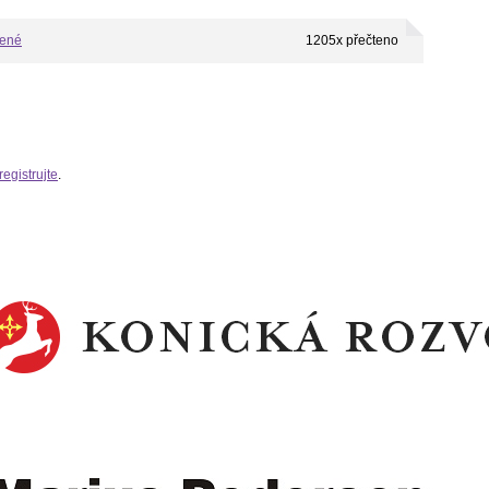
bené
1205x přečteno
registrujte
.