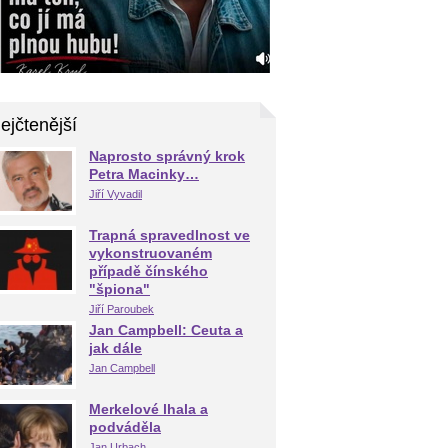
ejčtenější
Naprosto správný krok
Petra Macinky…
Jiří Vyvadil
Trapná spravedlnost ve
vykonstruovaném
případě čínského
"špiona"
Jiří Paroubek
Jan Campbell: Ceuta a
jak dále
Jan Campbell
Merkelové lhala a
podváděla
Jan Urbach