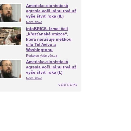
Americko-sionistická
agresia voči Iránu trvá už
vyše štvrť roka (II.)
Nové slovo
infoBRICS: Izrael čelí
„křesťanské otázce“,
která narušuje měkkou
sílu Tel Avivu a
Washingtonu
Redakce Vaše věc.cz
Americko-sionistická
agresia voči Iránu trvá už
vyše štvrť roka (I.)
Nové slovo
další články