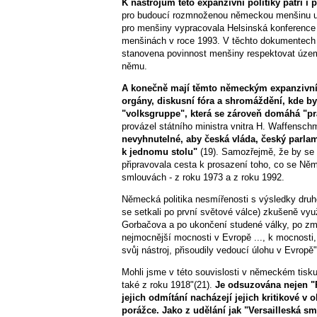
K nástrojům této expanzivní politiky patří i
pro budoucí rozmnoženou německou menšinu u n
pro menšiny vypracovala Helsinská konference
menšinách v roce 1993. V těchto dokumentech t
stanovena povinnost menšiny respektovat územní
němu.
A konečně mají těmto německým expanzivní
orgány, diskusní fóra a shromáždění, kde by 
"volksgruppe", která se zároveň domáhá "prá
provázel státního ministra vnitra H. Waffensch
nevyhnutelné, aby česká vláda, český parlam
k jednomu stolu"
(19). Samozřejmě, že by se 
připravovala cesta k prosazení toho, co se N
smlouvách - z roku 1973 a z roku 1992.
Německá politika nesmířenosti s výsledky druhé
se setkali po první světové válce) zkušeně vy
Gorbačova a po ukončení studené války, po změ
nejmocnější mocnosti v Evropě ..., k mocnosti
svůj nástroj, přisoudily vedoucí úlohu v Evropě"
Mohli jsme v této souvislosti v německém tisku
také z roku 1918"(21).
Je odsuzována nejen "
jejich odmítání nacházejí jejich kritikové 
porážce. Jako z udělání jak "Versailleská s