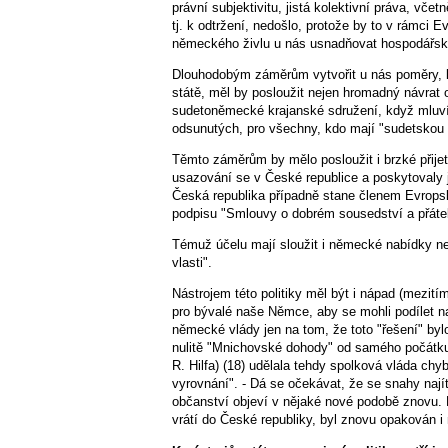
právní subjektivitu, jistá kolek­tivní práva, vč
tj. k odtržení, nedošlo, protože by to v rámci E
německého živlu u nás usnadňovat hospodářskou
Dlouhodobým záměrům vytvořit u nás poměry, k
státě, měl by posloužit nejen hromadný návrat 
sudetoněmecké krajanské sdružení, když mluví 
odsunutých, pro všechny, kdo mají "sudetskou 
Těmto záměrům by mělo posloužit i brzké přijet
usazování se v České republice a poskytovaly 
Česká republika případně stane členem Evropské
podpisu "Smlouvy o dobrém sousedství a přátel
Témuž účelu mají sloužit i německé nabídky ne
vlasti".
Nástrojem této politiky měl být i nápad (mezití
pro bývalé naše Němce, aby se mohli podílet na 
německé vlády jen na tom, že toto "řešení" b
nulitě "Mnichovské dohody" od samého počátk
R. Hilfa) (18) udělala tehdy spolková vláda chyb
vyrovnání". - Dá se očekávat, že se snahy na
občanství objeví v nějaké nové podobě znovu.
vrátí do České republiky, byl znovu opakován i 