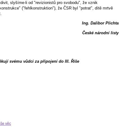
vit, slyšíme-li od "revizionistů pro svobodu", že vznik
nstrukce" ("fehlkonstruktion"), že ČSR byl "potrat", dítě mrtvě
.
Ing. Dalibor Plichta
České národní listy
ují svému vůdci za připojení do III. Říše
aše věc