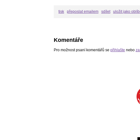
tisk
přeposlat emailem
sdílet
uložit jako oblí
Komentáře
Pro možnost psaní komentářů se
přihlašte
nebo
za