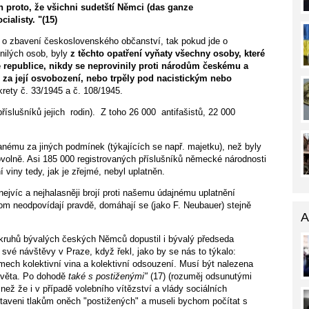
n proto, že všichni sudetští Němci (das ganze
ialisty. "(15)
e o zbavení československého občanství, tak pokud jde o
ni­lých osob, byly
z těchto opatření vyňaty všechny osoby, které
é republice, nikdy se neprovinily proti národům českému a
 za její osvobození, nebo trpěly pod nacistickým nebo
­krety č. 33/1945 a č. 108/1945.
íslušníků jejich rodin). Z toho 26 000 antifašistů, 22 000
­nému za jiných podmínek (týkajících se např. majetku), než byly
ovolně. Asi 185 000 registrovaných příslušníků německé národnosti
í viny tedy, jak je zřejmé, nebyl uplatněn.
 nejvíc a nejhalasněji brojí proti našemu údajnému uplat­nění
o tom neodpovídají pravdě, domáhají se (jako F. Neu­bauer) stejně
A
 kruhů bývalých českých Němců dopustil i bývalý předseda
vé návštěvy v Praze, když řekl, jako by se nás to týkalo:
ech kolektivní vina a kolektivní odsouzení. Musí být nalezena
 světa. Po dohodě
také s postiženými"
(17) (rozuměj odsunutými
než že i v případě volebního vítězství a vlády sociálních
aveni tlakům oněch "postižených" a museli by­chom počítat s