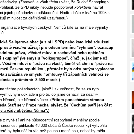
ožadavky. (Zároveň je však třeba uvést, že Rudolf Scharping v
prohlásil, že SPD nikdy nebude podporovat
kolektivní
návrat
i jejich požadavky o odškodnění. Nadto došlo v květnu 1995 k
í minulost za definitivně uzavřenou.)
jí organizace bývalých českých Němců (ale až na malé výjimky i
ně.
ická Seligerova obec (a s ní i SPD) nebo katolické sdružení
 prostě
všichni
užívají pro odsun termínu "vyhnání", označují
rodnímu právu,
všichni
mluví o zachování nebo opětném
ké skupiny"
(ve
smyslu "volksgruppe", čímž je, jak jsme už
).
Všichni
mluví o "právu na vlast", téměř všichni o "právu na
ěmců Čes­kou republikou, přestože bylo odsunutým vyplaceno
la zavázána ve smyslu "Smlouvy tří západních velmocí se
 dostala průměrně 8 500 marek.)
 těchto požadavcích, jakož i skutečnost, že se za tyto
je výmluvným dokladem pro to, co jsme označili za
nesmí­
ch Němců, ale Němců vůbec. (
Přitom ponechávám stra­nou
a Staff se v Praze nechal slyšet, že "
Čechům patří jen část
byla vždy obývána Němci".)
 z nynější ani ne půlprocentní rozptýlené menšiny (podle
árodnosti přihlásilo 48 000 občanů České republiky) vytvořila
 která by byla něčím víc než pouhou menšinou, neboť by měla