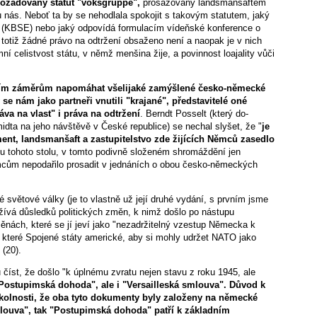
 požado­vaný statut "voksgruppe",
prosazovaný landsmanšaftem
ás. Neboť ta by se nehodlala spokojit s takovým statutem, jaký
 (KBSE) nebo jaký odpovídá formulacím vídeňské konference o
otiž žádné právo na odtržení obsaženo není a naopak je v nich
 celistvost státu, v němž menšina žije, a povinnost loajality vůči
m zá­měrům napomáhat všelijaké zamýšlené česko-ně­mecké
se nám jako partneři vnutili "krajané", představitelé oné
va na vlast" i práva na odtržení
. Berndt Posselt (který do­
midta na jeho návštěvě v České republice) se nechal slyšet, že "
je
ent, landsmanšaft a zastupitelstvo zde žijících Němců zasedlo
u tohoto stolu, v tomto podivně složeném shromáždění jen
ěmcům nepodařilo prosadit v jednáních o obou česko-německých
 světové války (je to vlastně už její druhé vydání, s prvním jsme
užívá důsledků politických změn, k nimž došlo po nástupu
nách, které se jí jeví jako "nezadržitelný vzestup Německa k
, které Spojené státy americké, aby si mohly udržet NATO jako
 (20).
 číst, že došlo "k úplnému zvratu nejen stavu z roku 1945, ale
Postupimská dohoda", ale i "Versailleská smlouva". Důvod k
v okolnosti, že oba tyto dokumenty byly založeny na německé
mlouva", tak "Postupimská dohoda" patří k základním