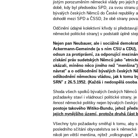
jistým porozuměním německé vlády pro jejich p
době, kdy byl předsedou SPD, za svou stranu 
bývalých českých Němců do České republiky an
dohodě mezi SPD a ČSSD, že obě strany považuj
Odčinění údajné kolektivní křivdy si představu
německé politické strany) v podstatě úplně stej
Nejen pan Neubauer, ale i sociálně demokrat
Ackermann-Gemeinde (a s ním CSU a CDU),
odsun za protiprávní, za odporující meziná
získání práv sudetských Němců jako "etnic
ukázali, míněno něco jiného než "menšina"
návrat" a o odškodnění bývalých českých N
odškodnění německou vládou, jak k tomu by
SRN" z 26.5.1952. (Každá i nedospělá osoba
Shoda všech spolků bývalých českých Němců na
požadavky staví i vládnoucí politické strany, 
řenost
německé politiky nejen bývalých český
postoje takového Witiko-Bundu, jehož předsed
jejich nynějšího území, protože druhá část 
Všechny tyto požadavky směřují k tomu, aby se
posledního sčítání obyvatelstva se k německé n
nikoli jen větší menšina, nýbrž „volksgruppe",