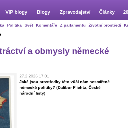
VIP blogy
Blogy
Zpravodajství
Články
20
ka
Politika
Svět
Komentáře
Z parlamentu
Životní prostředí
K
e
ytráctví a obmysly německé
27.2.2026 17:01
Jaké jsou prostředky této vůči nám nesmířené
německé politiky? (Dalibor Plichta, České
národní listy)