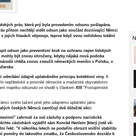
lidských práv, která prý byla provedením odsunu pošlapána.
áv přitom nechtějí vidět odsun jako součást doznívající Němci
v jejich hlavách objevuje, teprve když svou nelidskou totální
N
opit od­sun jako
preventivní krok na ochranu nejen lidských
y mohly být znovu ohroženy, kdyby nějaká nová podoba
 národů chtěla znovu zneužít německých menšin v Polsku, v
aďarsku
.
né
odmítání údajně uplatněného principu kolektivní viny.
K
lo nepřátelské a provinilé německé a maďarské obyvatel­stvo
vení majetku odsunuto ve shodě s článkem
XIII
"Postupimské
rámci svého tažení proti jeho údajnému uplatnění jaksi
ývalých českých Němců zamlčují dvě důležité věci:
 "nevinní" zahrnuti za své zásluhy a podporu nacistické
těchto zásluhách vyjádřil sám Konrád Henlein (který jistě vě­
i řekl: "V několika letech se podařilo ohrozit vnitřní stabilitu
řní poměry do takového zmatku, že Československo dozrálo k