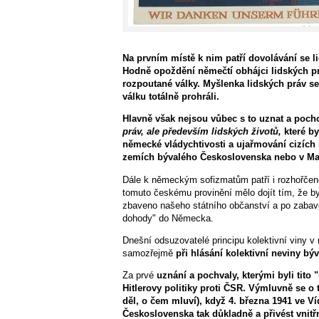
Na prvním místě k nim patří dovolávání se 
Hodně opoždění němečtí obhájci lidských pr
rozpoutané války. Myšlenka lidských práv se 
válku totálně prohráli.
Hlavně však nejsou vůbec s to uznat a poch
práv, ale především lidských životů,
které b
německé vládychtivosti a ujařmování cizích
zemích bývalého Československa nebo v M
Dále k německým sofizmatům patří i rozhořče
tomuto českému provinění mělo dojít tím, že by
zbaveno našeho státního občanství a po zaba
dohody" do Německa.
Dnešní odsuzovatelé principu kolektivní viny v 
samozřejmě
při hlásání kolektivní neviny b
Za prvé
uznání a pochvaly, kterými byli tito
Hitlerovy politiky proti ČSR. Výmluvně se o 
děl, o čem mluví), když 4. března 1941 ve Vídn
Československa tak důkladně a přivést vnit