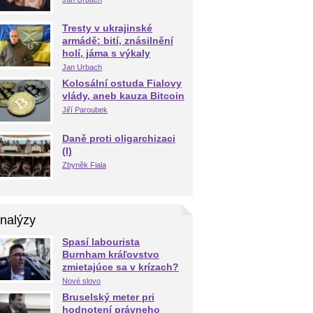
Tresty v ukrajinské
armádě: bití, znásilnění
holí, jáma s výkaly
Jan Urbach
Kolosální ostuda Fialovy
vlády, aneb kauza Bitcoin
Jiří Paroubek
Daně proti oligarchizaci
(I)
Zbyněk Fiala
nalýzy
Spasí labourista
Burnham kráľovstvo
zmietajúce sa v krízach?
Nové slovo
Bruselský meter pri
hodnotení právneho