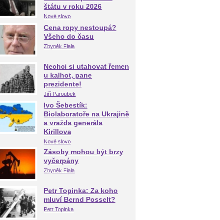
štátu v roku 2026
Nové slovo
Cena ropy nestoupá?
Všeho do času
Zbyněk Fiala
Nechci si utahovat řemen
u kalhot, pane
prezidente!
Jiří Paroubek
Ivo Šebestík:
Biolaboratoře na Ukrajině
a vražda generála
Kirillova
Nové slovo
Zásoby mohou být brzy
vyčerpány
Zbyněk Fiala
Petr Topinka: Za koho
mluví Bernd Posselt?
Petr Topinka