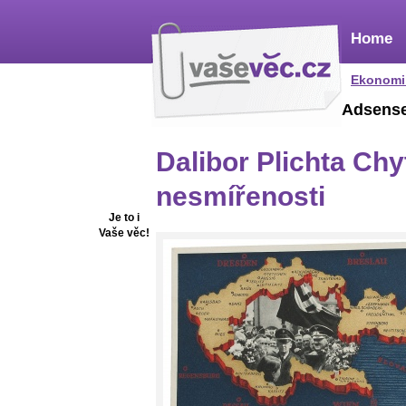
Home
Ekonomi
Adsens
Dalibor Plichta Ch
nesmířenosti
Je to i
Vaše věc!