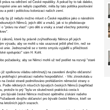
etně práva na odtržení od České republiky. A pokud by to tak daleko,
vropské unie ani nebylo zapotřebí, měla by tato politika posilování
 a poté i politickou kolonizaci našich zemí.
dy by již nebylo možno mluvit o České republice jako o národním
odsunutých Němců, jejich dětí a vnuků, jak si to představuje
o "právu na vlast" i pro děti a vnuky a snad všechny potomky
krev".
í zákonů, které by právně zvýhodňovaly Němce při jejich
jim výsadu, aby se mohli u nás usazovat ještě před tím, než se
 unie. Jednoznačně se v tomto smyslu vyjádřil u příležitosti
ské spolupráci" sám H. Kohl.
bo požadavky, aby se Němci mohli už teď podílet na rozvoji "staré
m již spolkovou vládou odmítnutý) na zavedení dvojího ob­čanství
probíhající privatizaci našeho hospodářství. - Věc ztroskotala u
ylo na české straně podmiňováno prohlášením německé strany o
u. Podle některých mluvčích bývalých českých Němců (například
u, protože to prý "byla ve skuteč­nosti praktická cesta k
jít pro bývalé české Němce možnost opětného získání našeho
 Požadavek dvojího občanství pro bývalé české Němce, kteří se
na letošních jejich srazech.