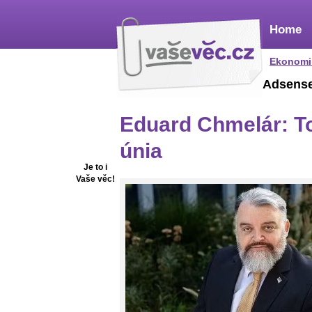
Home
Ekonomi
Adsens
Eduard Chmelár: To
únia
Je to i
Vaše věc!