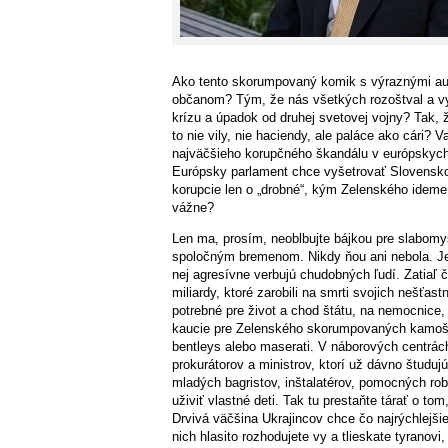
Ako tento skorumpovaný komik s výraznými autori
občanom? Tým, že nás všetkých rozoštval a vyč
krízu a úpadok od druhej svetovej vojny? Tak, ž
to nie vily, nie haciendy, ale paláce ako cári? 
najväčšieho korupčného škandálu v európskych
Európsky parlament chce vyšetrovať Slovensko 
korupcie len o „drobné“, kým Zelenského idem
vážne?
Len ma, prosím, neoblbujte bájkou pre slabomys
spoločným bremenom. Nikdy ňou ani nebola. Je t
nej agresívne verbujú chudobných ľudí. Zatiaľ 
miliardy, ktoré zarobili na smrti svojich nešťas
potrebné pre život a chod štátu, na nemocnice, 
kaucie pre Zelenského skorumpovaných kamošov
bentleys alebo maserati. V náborových centrác
prokurátorov a ministrov, ktorí už dávno študuj
mladých bagristov, inštalatérov, pomocných rob
uživiť vlastné deti. Tak tu prestaňte tárať o to
Drvivá väčšina Ukrajincov chce čo najrýchlejš
nich hlasito rozhodujete vy a tlieskate tyranovi