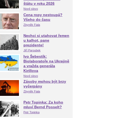
štátu v roku 2026
Nové slovo
Cena ropy nestoupá?
Všeho do času
Zbyněk Fiala
Nechci si utahovat řemen
u kalhot, pane
prezidente!
Jiří Paroubek
Ivo Šebestík:
Biolaboratoře na Ukrajině
a vražda generála
Kirillova
Nové slovo
Zásoby mohou být brzy
vyčerpány
Zbyněk Fiala
Petr Topinka: Za koho
mluví Bernd Posselt?
Petr Topinka