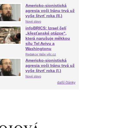
Americko-sionistická
agresia voči Iránu trvá už
vyše štvrť roka (II.)
Nové slovo
infoBRICS: Izrael čelí
„křesťanské otázce“,
která narušuje měkkou
sílu Tel Avivu a
Washingtonu
Redakce Vaše věc.cz
Americko-sionistická
agresia voči Iránu trvá už
vyše štvrť roka (I.)
Nové slovo
další články