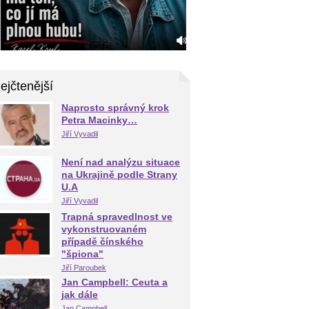
ejčtenější
Naprosto správný krok
Petra Macinky…
Jiří Vyvadil
Není nad analýzu situace
na Ukrajině podle Strany
U.A
Jiří Vyvadil
Trapná spravedlnost ve
vykonstruovaném
případě čínského
"špiona"
Jiří Paroubek
Jan Campbell: Ceuta a
jak dále
Jan Campbell