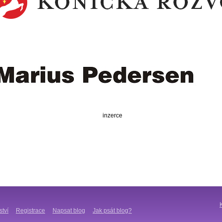
inzerce
ství
Registrace
Napsat blog
Jak psát blog?