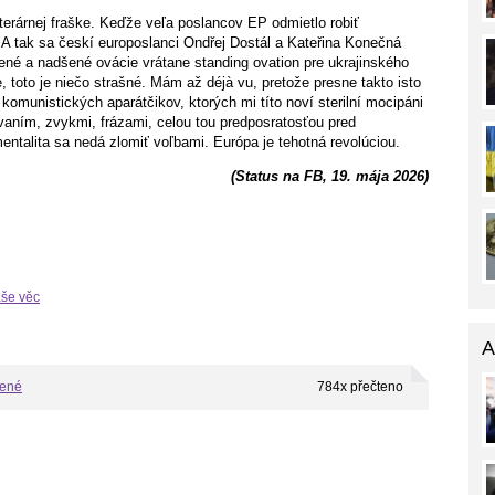
terárnej fraške. Keďže veľa poslancov EP odmietlo robiť
 A tak sa českí europoslanci Ondřej Dostál a Kateřina Konečná
dené a nadšené ovácie vrátane standing ovation pre ukrajinského
, toto je niečo strašné. Mám až déjà vu, pretože presne takto isto
omunistických aparátčikov, ktorých mi títo noví sterilní mocipáni
vaním, zvykmi, frázami, celou tou predposratosťou pred
ntalita sa nedá zlomiť voľbami. Európa je tehotná revolúciou.
(Status na FB, 19. mája 2026)
aše věc
A
bené
784x přečteno