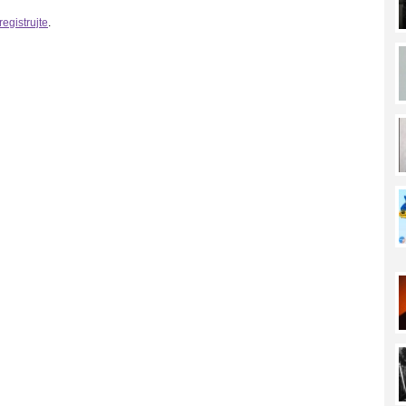
registrujte
.