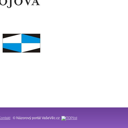
Kontakt
© Názorový portál VašeVěc.cz