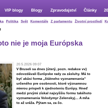
VIP blogy
Blogy
Zpravodajství
Články
20
ka
Politika
Svět
Komentáře
Z parlamentu
Životní prostředí
K
e
to nie je moja Európska
20.5.2026 09:07
V Bruseli sa dnes (úterý, pozn. redakce vv)
odovzdávali Európske rady za zásluhy. Má to
byť akási forma „štátneho vyznamenania“
určeného pre osobnosti, ktoré významnou
mierou prispeli k zjednoteniu Európy. Hneď
medzi prvými získal najvyššiu formu takéhoto
vyznamenania Volodymyr Zelenskyj… A mňa
to až uráža. Pýtam sa, za čo.