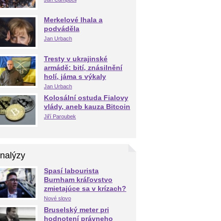
Merkelové lhala a
podváděla
Jan Urbach
Tresty v ukrajinské
armádě: bití, znásilnění
holí, jáma s výkaly
Jan Urbach
Kolosální ostuda Fialovy
vlády, aneb kauza Bitcoin
Jiří Paroubek
nalýzy
Spasí labourista
Burnham kráľovstvo
zmietajúce sa v krízach?
Nové slovo
Bruselský meter pri
hodnotení právneho