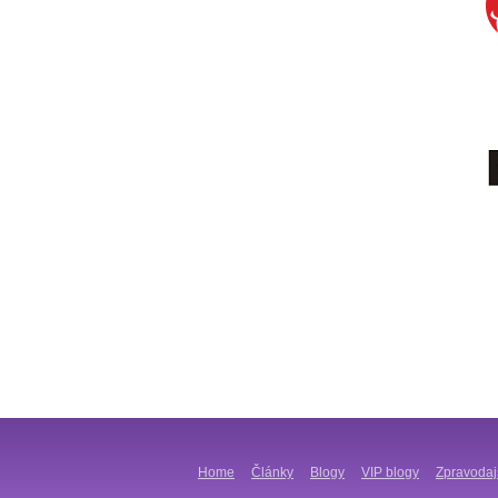
Home
Články
Blogy
VIP blogy
Zpravodaj