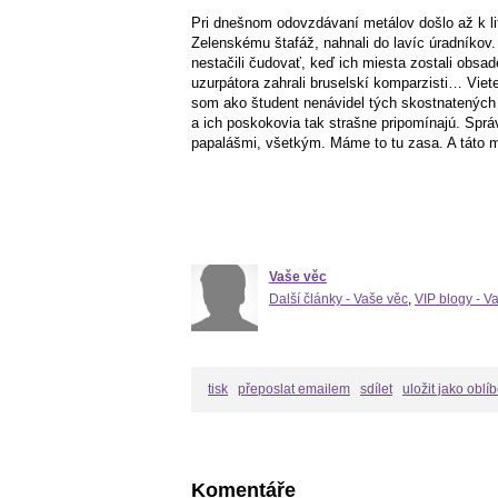
Pri dnešnom odovzdávaní metálov došlo až k li
Zelenskému štafáž, nahnali do lavíc úradníkov.
nestačili čudovať, keď ich miesta zostali obsa
uzurpátora zahrali bruselskí komparzisti… Viete
som ako študent nenávidel tých skostnatených k
a ich poskokovia tak strašne pripomínajú. Sprá
papalášmi, všetkým. Máme to tu zasa. A táto me
Vaše věc
Další články - Vaše věc
,
VIP blogy - V
tisk
přeposlat emailem
sdílet
uložit jako oblí
Komentáře