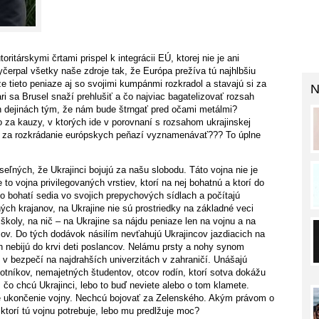
társkymi črtami prispel k integrácii EÚ, ktorej nie je ani
erpal všetky naše zdroje tak, že Európa prežíva tú najhlbšiu
e tieto peniaze aj so svojimi kumpánmi rozkradol a stavajú si za
N
Vari sa Brusel snaží prehlušiť a čo najviac bagatelizovať rozsah
 dejinách tým, že nám bude štrngať pred očami metálmi?
za kauzy, v ktorých ide v porovnaní s rozsahom ukrajinskej
e za rozkrádanie európskych peňazí vyznamenávať??? To úplne
eľných, že Ukrajinci bojujú za našu slobodu. Táto vojna nie je
o vojna privilegovaných vrstiev, ktorí na nej bohatnú a ktorí do
čo bohatí sedia vo svojich prepychových sídlach a počítajú
tných krajanov, na Ukrajine nie sú prostriedky na základné veci
školy, na nič – na Ukrajine sa nájdu peniaze len na vojnu a na
. Do tých dodávok násilím nevťahujú Ukrajincov jazdiacich na
h nebijú do krvi deti poslancov. Nelámu prsty a nohy synom
ú v bezpečí na najdrahších univerzitách v zahraničí. Unášajú
otníkov, nemajetných študentov, otcov rodín, ktorí sotva dokážu
m, čo chcú Ukrajinci, lebo to buď neviete alebo o tom klamete.
ie ukončenie vojny. Nechcú bojovať za Zelenského. Akým právom o
, ktorí tú vojnu potrebuje, lebo mu predlžuje moc?