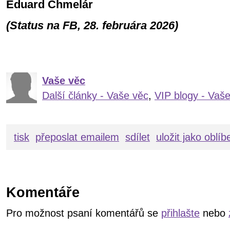
Eduard Chmelár
(Status na FB, 28. februára 2026)
Vaše věc
Další články - Vaše věc
,
VIP blogy - Vaš
tisk
přeposlat emailem
sdílet
uložit jako oblí
Komentáře
Pro možnost psaní komentářů se
přihlašte
nebo