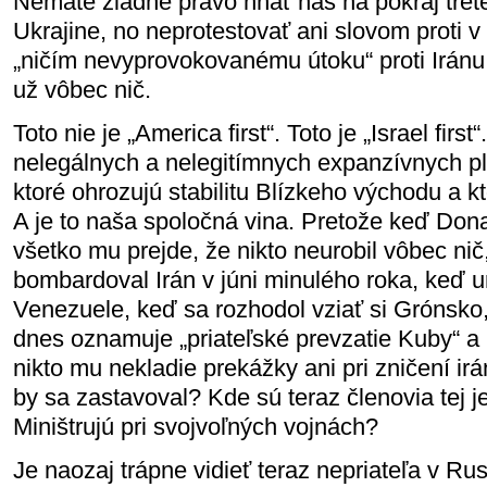
Nemáte žiadne právo hnať nás na pokraj tretej
Ukrajine, no neprotestovať ani slovom proti v
„ničím nevyprovokovanému útoku“ proti Iránu
už vôbec nič.
Toto nie je „America first“. Toto je „Israel first
nelegálnych a nelegitímnych expanzívnych pl
ktoré ohrozujú stabilitu Blízkeho východu a kt
A je to naša spoločná vina. Pretože keď Dona
všetko mu prejde, že nikto neurobil vôbec nič
bombardoval Irán v júni minulého roka, keď ur
Venezuele, keď sa rozhodol vziať si Grónsk
dnes oznamuje „priateľské prevzatie Kuby“ a 
nikto mu nekladie prekážky ani pri zničení i
by sa zastavoval? Kde sú teraz členovia tej 
Miništrujú pri svojvoľných vojnách?
Je naozaj trápne vidieť teraz nepriateľa v Ru