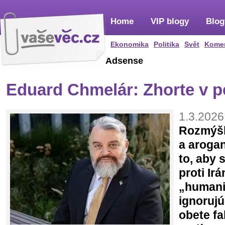
Home
VIP blogy
Blog
Ekonomika
Politika
Svět
Kome
Adsense
Eduard Chmelár: Zhorte v pe
1.3.2026
Rozmýšľ
a arogan
to, aby 
proti Irá
„humani
ignorujú
obete fal