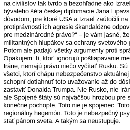
na civilistov tak tvrdo a bezohľadne ako Izra
bývalého šéfa českej diplomacie Jana Lipavs
dôvodom, pre ktoré USA a Izrael zaútočili na
protiprávnosti ich agresie škandalózne odpov
pre medzinárodné právo?“ – je vám jasné, že
militantných hlupákov sa ochrany svetového 
Potom ale padajú všetky argumenty proti spr
Opakujem: tí, ktorí ignorujú pošliapavanie m
Iráne, nemajú právo niečo vyčítať Rusku. Sú to 
všetci, ktorí chápu nebezpečenstvo aktuálnej 
schopní dotiahnuť toto uvažovanie až do dôsl
zastaviť Donalda Trumpa. Nie Rusko, nie Irán
ale Spojené štáty sú najväčšou hrozbou pre s
konečne pochopte. Toto nie je spojenec. Toto 
regionálny hegemón. Toto je nebezpečný psy
stať pánom sveta. A takým sa neustupuje.