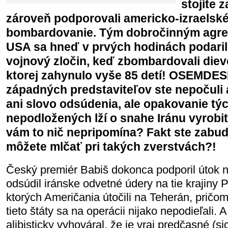
stojíte 
zároveň podporovali americko-izraelské
bombardovanie. Tým dobročinným agres
USA sa hneď v prvých hodinách podaril
vojnový zločin, keď zbombardovali diev
ktorej zahynulo vyše 85 detí! OSEMDES
západných predstaviteľov ste nepočuli 
ani slovo odsúdenia, ale opakovanie týc
nepodložených lží o snahe Iránu vyrobiť
vám to nič nepripomína? Fakt ste zabud
môžete mlčať pri takých zverstvách?!
Český premiér Babiš dokonca podporil útok n
odsúdil iránske odvetné údery na tie krajiny 
ktorých Američania útočili na Teherán, pričom
tieto štáty sa na operácii nijako nepodieľali. 
alibisticky vyhováral, že je vraj predčasné (sic