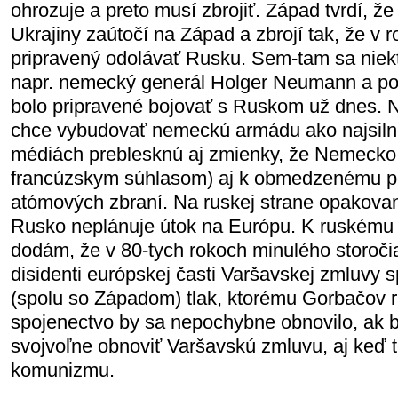
ohrozuje a preto musí zbrojiť. Západ tvrdí, 
Ukrajiny zaútočí na Západ a zbrojí tak, že v
pripravený odolávať Rusku. Sem-tam sa niekt
napr. nemecký generál Holger Neumann a po
bolo pripravené bojovať s Ruskom už dnes.
chce vybudovať nemeckú armádu ako najsilne
médiách preblesknú aj zmienky, že Nemecko 
francúzskym súhlasom) aj k obmedzenému po
atómových zbraní. Na ruskej strane opakova
Rusko neplánuje útok na Európu. K ruském
dodám, že v 80-tych rokoch minulého storoč
disidenti európskej časti Varšavskej zmluvy sp
(spolu so Západom) tlak, ktorému Gorbačov ra
spojenectvo by sa nepochybne obnovilo, ak 
svojvoľne obnoviť Varšavskú zmluvu, aj keď 
komunizmu.