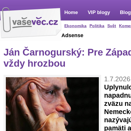
Home
VIP blogy
Blog
Ekonomika
Politika
Svět
Kome
Adsense
Ján Čarnogurský: Pre Zápa
vždy hrozbou
1.7.2026
Uplynul
napadnu
zväzu n
Nemeck
nazývaj
pamäti 