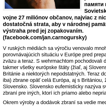
памяти 
Sovietsk
vojne 27 miliónov občanov, najviac z ni
dostatočná strata, aby v národnej pamät
výstraha pred jej zopakovaním.
(facebook.com/jan.carnogursky)
V ruských médiách sa výročiu venovalo mnoho
porovnávajúcich situáciu v Európe pred pre
zväzu a teraz. S wehrmachtom pochodovali 
takmer všetky európske štáty (žiaľ, aj Slove
Británie a niektorých nepodstatných. Teraz do
iba) zbrane opäť celá Európa, aj s Britániou, 
Slovensko. Slovensko eufemisticky nazýva s
zbraní pre iných, ktorí ich priamo alebo nepr
Okrem výroby a dodávok zbraní sa vedie medi