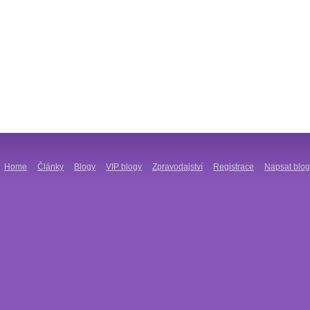
Home
Články
Blogy
VIP blogy
Zpravodajství
Registrace
Napsat blog