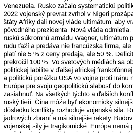
Venezuela. Rusko začalo systematickú politik
2022 vojenský prevrat zvrhol v Nigeri prozáp
štáty Afriky dali novej vláde ultimátum, aby vr
pôvodného prezidenta. Nová vláda odmietla, 
ruskú súkromnú armádu Wagner, ultimátum p
rudu ťaží a predáva nie francúzska firma, ale
platí nie 5 % z ceny predaja, ale 50 %. Defi
prekročil 100 %. Vo svetových médiách sa ob
politickej labilite v ďalšej africkej frankofónn
a politickú porážku USA vo vojne proti Irán
Európa pre svoju geopolitickú slabosť do kon
zasiahnuť. Na všetkých týchto a ďalších konfl
ruský tieň. Čína môže byť ekonomicky silnej
dôsledku konflikty rozhoduje vojenská sila. 
jadrových zbraní a má silnejšie rakety. Budo
vojenskej sily je tragikomické. Európa nemá 