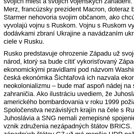
svojich miest a svojich vojenských zariaden
Merz, francúzsky prezident Macron, doteraz b
Starmer nehovoria svojim občanom, ako chcú 
vyvolajú vojnu s Ruskom. Vojnu s Ruskom vy
dodávkami zbraní Ukrajine a navádzaním ukra
ciele v Rusku.
Rusko predstavuje ohrozenie Západu už svoj
národ, ktorý sa bude cítiť vykorisťovaný Záp
ekonomickými pravidlami pod názvom Washi
česká ekonómka Šichtařová ich nazvala eko
neokolonializmu – bude mať aspoň nádej na s
zahraničia. Ako ilustráciu uvediem, že Juhos
amerického bombardovania v roku 1999 požiad
Spoločenstva nezávislých krajín na čele s Ru
Juhoslávia a SNG nemali zemepisné spojenie
vznik združenia nezápadných štátov BRICS. 