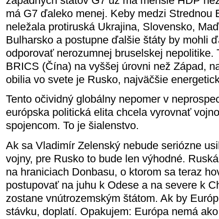
západných štátov G7 už má menšie HDP než
má G7 ďaleko menej. Keby medzi Strednou
neležala protiruská Ukrajina, Slovensko, Ma
Bulharsko a postupne ďalšie štáty by mohli ď
odporovať nerozumnej bruselskej nepolitike. 
BRICS (Čína) na vyššej úrovni než Západ, 
obilia vo svete je Rusko, najväčšie energeti
Tento očividný globálny nepomer v neprosp
európska politická elita chcela vyrovnať vojn
spojencom. To je šialenstvo.
Ak sa Vladimír Zelenský nebude seriózne usi
vojny, pre Rusko to bude len výhodné. Rusk
na hraniciach Donbasu, o ktorom sa teraz hov
postupovať na juhu k Odese a na severe k C
zostane vnútrozemským štátom. Ak by Európ
stávku, doplatí. Opakujem: Európa nemá ako 