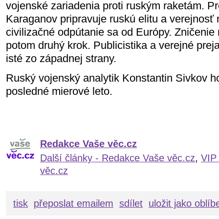
vojenské zariadenia proti ruským raketám. Pr
Karaganov pripravuje ruskú elitu a verejnosť 
civilizačné odpútanie sa od Európy. Zničenie 
potom druhý krok. Publicistika a verejné prej
isté zo západnej strany.
Ruský vojenský analytik Konstantin Sivkov ho
posledné mierové leto.
Redakce Vaše věc.cz
Další články - Redakce Vaše věc.cz
,
VIP
věc.cz
tisk
přeposlat emailem
sdílet
uložit jako oblí