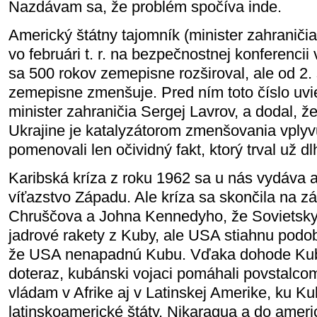
Nazdávam sa, že problém spočíva inde.
Americký štátny tajomník (minister zahraniči
vo februári t. r. na bezpečnostnej konferenci
sa 500 rokov zemepisne rozširoval, ale od 2.
zemepisne zmenšuje. Pred ním toto číslo uvi
minister zahraničia Sergej Lavrov, a dodal, ž
Ukrajine je katalyzátorom zmenšovania vply
pomenovali len očividný fakt, ktorý trval už dl
Karibská kríza z roku 1962 sa u nás vydáva
víťazstvo Západu. Ale kríza sa skončila na z
Chruščova a Johna Kennedyho, že Sovietsky 
jadrové rakety z Kuby, ale USA stiahnu podo
že USA nenapadnú Kubu. Vďaka dohode Kuba
doteraz, kubánski vojaci pomáhali povstalco
vládam v Afrike aj v Latinskej Amerike, ku Kub
latinskoamerické štáty, Nikaragua a do amer