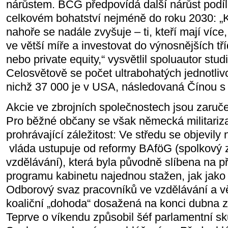
nárůstem. BCG předpovídá další nárůst podílu
celkovém bohatství nejméně do roku 2030: „
nahoře se nadále zvyšuje – ti, kteří mají více
ve větší míře a investovat do výnosnějších tříd
nebo private equity,“ vysvětlil spoluautor stu
Celosvětově se počet ultrabohatých jednotliv
nichž 37 000 je v USA, následovaná Čínou s
Akcie ve zbrojních společnostech jsou zaruč
Pro běžné občany se však německá militariz
prohrávající záležitost: Ve středu se objevily
vláda ustupuje od reformy BAföG (spolkový
vzdělávání), která byla původně slíbena na př
programu kabinetu najednou stažen, jak jako 
Odborový svaz pracovníků ve vzdělávání a v
koaliční „dohoda“ dosažená na konci dubna zp
Teprve o víkendu způsobil šéf parlamentní