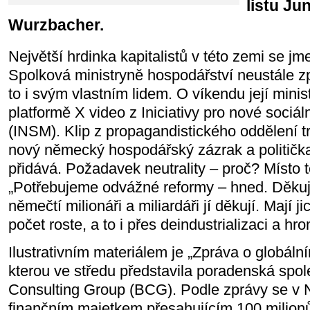
listu Ju
Wurzbacher.
Největší hrdinka kapitalistů v této zemi se j
Spolková ministryně hospodářství neustále 
to i svým vlastním lidem. O víkendu její minis
platformě X video z Iniciativy pro nové sociál
(INSM). Klip z propagandistického oddělení t
nový německý hospodářský zázrak a politič
přidává. Požadavek neutrality – proč? Místo 
„Potřebujeme odvážné reformy – hned. Děkuj
němečtí milionáři a miliardáři jí děkují. Mají ji
počet roste, a to i přes deindustrializaci a h
Ilustrativním materiálem je „Zpráva o globáln
kterou ve středu představila poradenská spo
Consulting Group (BCG). Podle zprávy se v
finančním majetkem přesahujícím 100 milionů