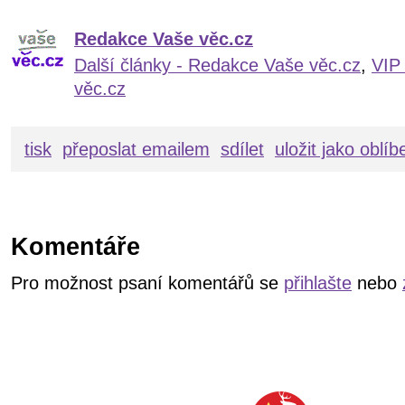
Redakce Vaše věc.cz
Další články - Redakce Vaše věc.cz
,
VIP
věc.cz
tisk
přeposlat emailem
sdílet
uložit jako oblí
Komentáře
Pro možnost psaní komentářů se
přihlašte
nebo