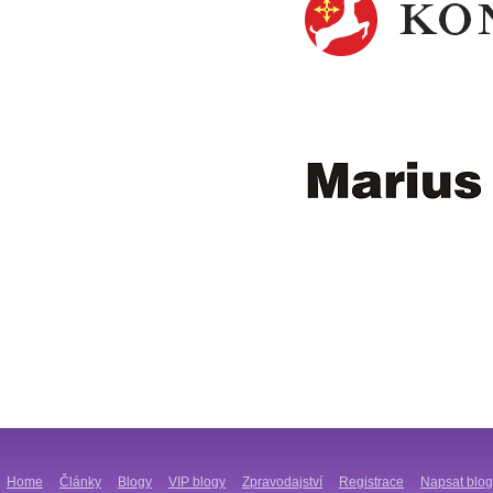
Home
Články
Blogy
VIP blogy
Zpravodajství
Registrace
Napsat blog