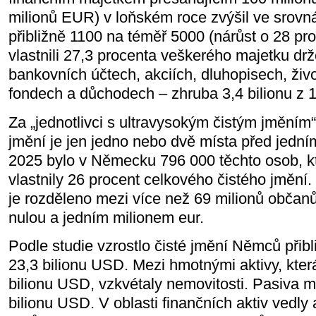
milionů EUR) v loňském roce zvýšil ve srovn
přibližně 1100 na téměř 5000 (nárůst o 28 p
vlastnili 27,3 procenta veškerého majetku drž
bankovních účtech, akciích, dluhopisech, živo
fondech a důchodech – zhruba 3,4 bilionu z 
Za „jednotlivci s ultravysokým čistým jměním“ s
jmění je jen jedno nebo dvě místa před jední
2025 bylo v Německu 796 000 těchto osob, 
vlastnily 26 procent celkového čistého jmění.
je rozděleno mezi více než 69 milionů občan
nulou a jedním milionem eur.
Podle studie vzrostlo čisté jmění Němců přibl
23,3 bilionu USD. Mezi hmotnými aktivy, kte
bilionu USD, vzkvétaly nemovitosti. Pasiva m
bilionu USD. V oblasti finančních aktiv vedly