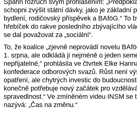
Spahn rozruch svým prohlášením: „Předpok
schopni zvýšit státní dávky, jako je základní 
bydlení, rodičovský příspěvek a BAföG.“ To b
hřebíček do rakve posledního zbývajícího vlád
se dal považovat za „sociální“.
To, že koalice „zjevně neprovádí novelu BAfö
1. srpna, ale odkládá ji nejméně o jeden seme
nepřijatelné,“ prohlásila ve čtvrtek Elke Ha
konfederace odborových svazů. Růst není v
opatření, ale chytrých investic do budoucnost
konečně potřebuje nový začátek pro vzdělává
spravedlnost.“ Ve zmíněném videu INSM se t
nazývá: „Čas na změnu.“