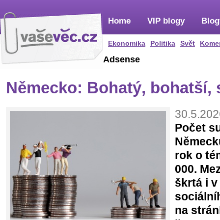
Home
VIP blogy
Blog
Ekonomika
Politika
Svět
Kome
Adsense
Německo: Bohatý, bohatší,
30.5.202
Počet su
Německu
rok o té
000. Mez
škrtá i 
sociální
na strá