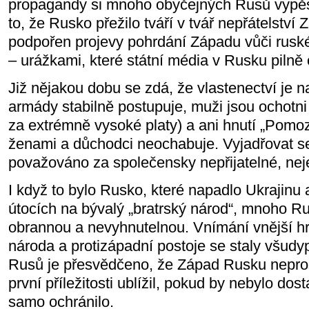
propagandy si mnoho obyčejných Rusů vypěst
to, že Rusko přežilo tváří v tvář nepřátelství 
podpořen projevy pohrdání Západu vůči ruské
– urážkami, které státní média v Rusku pilně c
Již nějakou dobu se zdá, že vlastenectví je 
armády stabilně postupuje, muži jsou ochotni 
za extrémně vysoké platy) a ani hnutí „Pom
ženami a důchodci neochabuje. Vyjadřovat se
považováno za společensky nepřijatelné, ne
I když to bylo Rusko, které napadlo Ukrajinu 
útocích na bývalý „bratrský národ“, mnoho R
obrannou a nevyhnutelnou. Vnímání vnější hr
národa a protizápadní postoje se staly všud
Rusů je přesvědčeno, že Západ Rusku nepros
první příležitosti ublížil, pokud by nebylo dos
samo ochránilo.