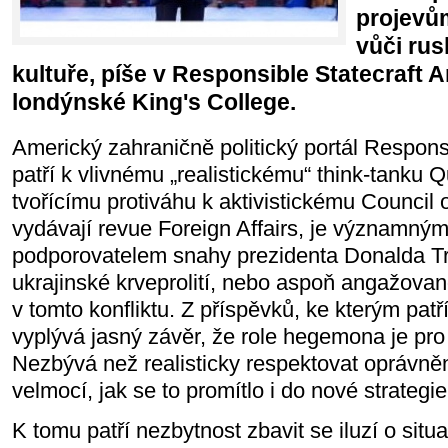
projevů
vůči rus
kultuře, píše v Responsible Statecraft 
londýnské King's College.
Americký zahraničně politický portál Responsi
patří k vlivnému „realistickému“ think-tanku Qu
tvořícímu protiváhu k aktivistickému Council 
vydávají revue Foreign Affairs, je významný
podporovatelem snahy prezidenta Donalda T
ukrajinské krveprolití, nebo aspoň angažova
v tomto konfliktu. Z příspěvků, ke kterým patří
vyplývá jasný závěr, že role hegemona je pr
Nezbývá než realisticky respektovat oprávně
velmocí, jak se to promítlo i do nové strategi
K tomu patří nezbytnost zbavit se iluzí o situ