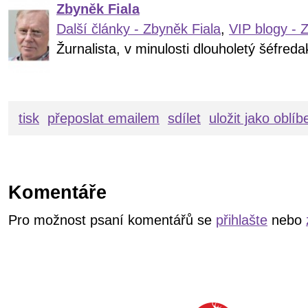
Zbyněk Fiala
Další články - Zbyněk Fiala
,
VIP blogy - 
Žurnalista, v minulosti dlouholetý šéfre
tisk
přeposlat emailem
sdílet
uložit jako oblí
Komentáře
Pro možnost psaní komentářů se
přihlašte
nebo