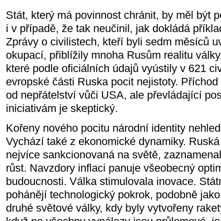
Stát, který má povinnost chránit, by měl být
i v případě, že tak neučinil, jak dokládá přík
Zprávy o civilistech, kteří byli sedm měsíců 
okupací, přiblížily mnoha Rusům realitu válk
které podle oficiálních údajů vyústily v 621 civ
evropské části Ruska pocit nejistoty. Příchod
od nepřátelství vůči USA, ale převládající po
iniciativám je skeptický.
Kořeny nového pocitu národní identity nehle
Vychází také z ekonomické dynamiky. Ruská 
nejvíce sankcionovaná na světě, zaznamenala 
růst. Navzdory inflaci panuje všeobecný opt
budoucnosti. Válka stimulovala inovace. Stát
pohánějí technologický pokrok, podobně jak
druhé světové války, kdy byly vytvořeny raket