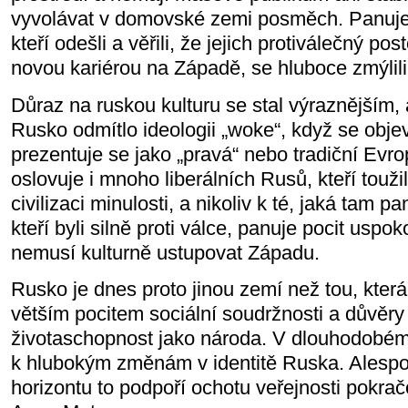
vyvolávat v domovské zemi posměch. Panuje
kteří odešli a věřili, že jejich protiválečný p
novou kariérou na Západě, se hluboce zmýlili
Důraz na ruskou kulturu se stal výraznějším, a
Rusko odmítlo ideologii „woke“, když se objev
prezentuje se jako „pravá“ nebo tradiční Evrop
oslovuje i mnoho liberálních Rusů, kteří toužil
civilizaci minulosti, a nikoliv k té, jaká tam p
kteří byli silně proti válce, panuje pocit uspok
nemusí kulturně ustupovat Západu.
Rusko je dnes proto jinou zemí než tou, která 
větším pocitem sociální soudržnosti a důvěry 
životaschopnost jako národa. V dlouhodobém
k hlubokým změnám v identitě Ruska. Alesp
horizontu to podpoří ochotu veřejnosti pokrač