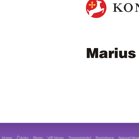
Home
Články
Blogy
VIP blogy
Zpravodajství
Registrace
Napsat blog