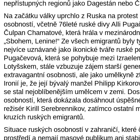
nepřístupných regionů jako Dagestán nebo 
Na začátku války uprchlo z Ruska na protest 
osobností, včetně 76leté ruské divy Alli Pug
Čulpan Chamatové, která hrála v mezinárod
„Sbohem, Lenine!“ Ze všech emigrantů byly t
nejvíce uznávané jako ikonické tváře ruské po
Pugačevová, která se pohybuje mezi Izraele
Lotyšskem, stále vzbuzuje zájem starší gene
extravagantní osobnosti, ale jako umělkyně z
Ironií je, že její bývalý manžel Philipp Kirkoro
se stal nejoblíbenějším umělcem v zemi. Dosu
osobností, která dokázala dosáhnout úspěšné
režisér Kirill Serebrennikov, zatímco ostatní 
kruzích ruských emigrantů.
Situace ruských osobností v zahraničí, které 
prostředí a nemají masové publikum ani stabi