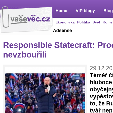
Home
VIP blogy
Blog
Ekonomika
Politika
Svět
Kome
Adsense
Responsible Statecraft: Pr
nevzbouřili
29.12.20
Téměř čt
hluboce
obyčejn
vypěstov
to, že R
tvář nep