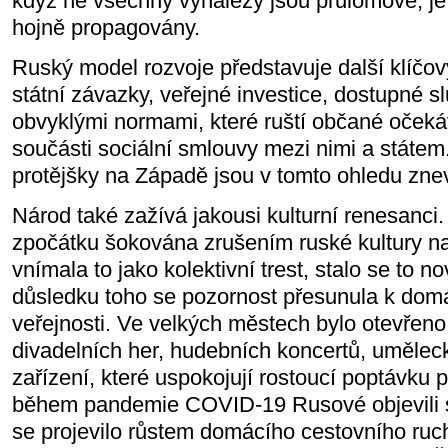
když ne všechny vynálezy jsou průlomové, je
hojně propagovány.
Ruský model rozvoje představuje další klíčový 
státní závazky, veřejné investice, dostupné s
obvyklými normami, které ruští občané očekáva
součásti sociální smlouvy mezi nimi a státem.
protějšky na Západě jsou v tomto ohledu zn
Národ také zažívá jakousi kulturní renesanci.
zpočátku šokována zrušením ruské kultury n
vnímala to jako kolektivní trest, stalo se to 
důsledku toho se pozornost přesunula k dom
veřejnosti. Ve velkých městech bylo otevřen
divadelních her, hudebních koncertů, umělecký
zařízení, které uspokojují rostoucí poptávku 
během pandemie COVID-19 Rusové objevili s
se projevilo růstem domácího cestovního ruch