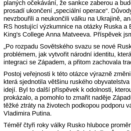
planých očekávání, že sankce zaberou a bude
prosadí ukončení „speciální operace“. Důvod
nevzbouřili a neukončili válku na Ukrajině, a
RS hostující výzkumnice na otázky Ruska a 
King's College Anna Matveeva. Příspěvek jsme
„Po rozpadu Sovětského svazu se nové Rusko
problémem, jak vytvořit národní identitu, kte
integraci se Západem, a přitom zachovala trad
Postoj veřejnosti k této otázce výrazně změni
která sjednotila většinu ruského obyvatelst
idejí. Byl to další příspěvek k odolnosti, kte
prokázalo, a pomohlo to zmařit naděje Západ
těžké ztráty na životech podkopou podporu vá
Vladimira Putina.
Téměř čtyři roky války Rusko hluboce proměni