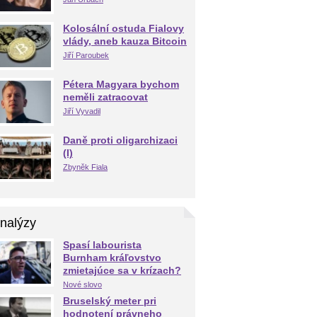
Kolosální ostuda Fialovy
vlády, aneb kauza Bitcoin
Jiří Paroubek
Pétera Magyara bychom
neměli zatracovat
Jiří Vyvadil
Daně proti oligarchizaci
(I)
Zbyněk Fiala
nalýzy
Spasí labourista
Burnham kráľovstvo
zmietajúce sa v krízach?
Nové slovo
Bruselský meter pri
hodnotení právneho