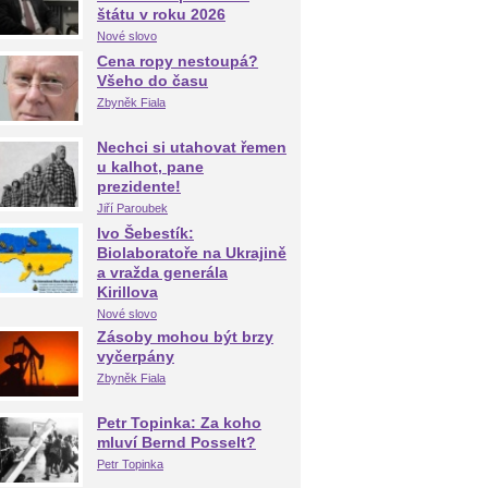
štátu v roku 2026
Nové slovo
Cena ropy nestoupá?
Všeho do času
Zbyněk Fiala
Nechci si utahovat řemen
u kalhot, pane
prezidente!
Jiří Paroubek
Ivo Šebestík:
Biolaboratoře na Ukrajině
a vražda generála
Kirillova
Nové slovo
Zásoby mohou být brzy
vyčerpány
Zbyněk Fiala
Petr Topinka: Za koho
mluví Bernd Posselt?
Petr Topinka