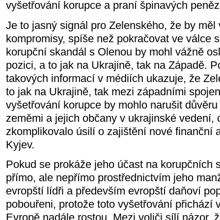
vyšetřování korupce a praní špinavých peněz
Je to jasný signál pro Zelenského, že by měl 
kompromisy, spíše než pokračovat ve válce 
korupční skandál s Olenou by mohl vážně osla
pozici, a to jak na Ukrajině, tak na Západě. 
takových informací v médiích ukazuje, že Zel
to jak na Ukrajině, tak mezi západními spojen
vyšetřování korupce by mohlo narušit důvěr
zeměmi a jejich občany v ukrajinské vedení, 
zkomplikovalo úsilí o zajištění nové finanční 
Kyjev.
Pokud se prokáže jeho účast na korupčních 
přímo, ale nepřímo prostřednictvím jeho manž
evropští lídři a především evropští daňoví po
pobouřeni, protože toto vyšetřování přichází 
Evropě nadále rostou. Mezi voliči sílí názor, ž