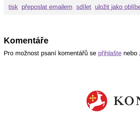
tisk
přeposlat emailem
sdílet
uložit jako oblí
Komentáře
Pro možnost psaní komentářů se
přihlašte
nebo