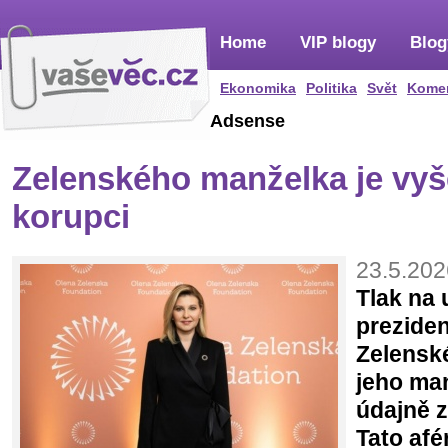
Home
VIP blogy
Blog
Ekonomika
Politika
Svět
Kome
Adsense
Zelenského manželka je vyš
korupci
23.5.202
Tlak na 
prezide
Zelenské
jeho ma
údajně z
Tato afé