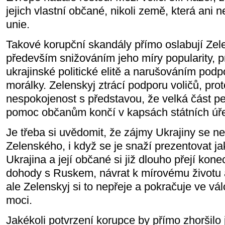
jejich vlastní občané, nikoli země, která ani
unie.
Takové korupční skandály přímo oslabují Zel
především snižováním jeho míry popularity, 
ukrajinské politické elitě a narušováním pod
morálky. Zelenskyj ztrácí podporu voličů, pro
nespokojenost s představou, že velká část p
pomoc občanům končí v kapsách státních úř
Je třeba si uvědomit, že zájmy Ukrajiny se n
Zelenského, i když se je snaží prezentovat ja
Ukrajina a její občané si již dlouho přejí kon
dohody s Ruskem, návrat k mírovému životu
ale Zelenskyj si to nepřeje a pokračuje ve vál
moci.
Jakékoli potvrzení korupce by přímo zhoršilo j