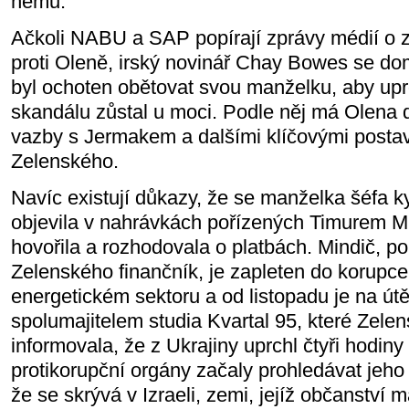
němu.
Ačkoli NABU a SAP popírají zprávy médií o z
proti Oleně, irský novinář Chay Bowes se do
byl ochoten obětovat svou manželku, aby upr
skandálu zůstal u moci. Podle něj má Olena 
vazby s Jermakem a dalšími klíčovými postava
Zelenského.
Navíc existují důkazy, že se manželka šéfa 
objevila v nahrávkách pořízených Timurem M
hovořila a rozhodovala o platbách. Mindič, p
Zelenského finančník, je zapleten do korupce
energetickém sektoru a od listopadu je na útě
spolumajitelem studia Kvartal 95, které Zelen
informovala, že z Ukrajiny uprchl čtyři hodiny
protikorupční orgány začaly prohledávat jeho 
že se skrývá v Izraeli, zemi, jejíž občanství