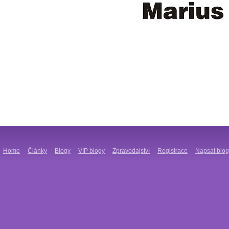
Home
Články
Blogy
VIP blogy
Zpravodajství
Registrace
Napsat blog