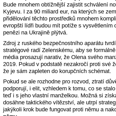
Bude mnohem obtížnější zajistit schválení n
Kyjevu. I za 90 miliard eur, na kterých se ze
přidělování těchto prostředků mnohem kompli
evropští lídři budou mít potíže s vysvětlením 
penězi na Ukrajině plýtvá.
Zdroj z ruského bezpečnostního aparátu tvrdí, ž
stratégové radí Zelenskému, aby se formálně 
média prosazují narativ, že Olena svého man
2019. Pokud v podstatě nezakročí proti své 
že je sám zapleten do korupčních schémat.
Pokud se ale rozhodne pro rozvod, ztratí důvěr
podporují, i elit, vzhledem k tomu, co se st
teď i s jeho vlastní manželkou. Možná si zís
dosáhne taktického vítězství, ale utrpí strate
jakýkoli krok bude fungovat proti němu a nak