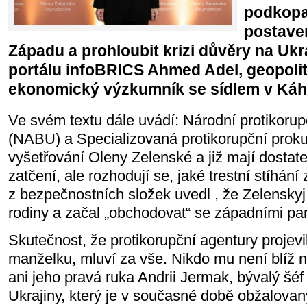
podkopat
postaven
Západu a prohloubit krizi důvěry na Ukra
portálu infoBRICS Ahmed Adel, geopoliti
ekonomický výzkumník se sídlem v Káhi
Ve svém textu dále uvádí: Národní protikorup
(NABU) a Specializovaná protikorupční proku
vyšetřování Oleny Zelenské a již mají dostat
zatčení, ale rozhodují se, jaké trestní stíhání 
z bezpečnostních složek uvedl , že Zelenskyj
rodiny a začal „obchodovat“ se západními par
Skutečnost, že protikorupční agentury projev
manželku, mluví za vše. Nikdo mu není blíž 
ani jeho pravá ruka Andrii Jermak, bývalý šéf
Ukrajiny, který je v současné době obžalova