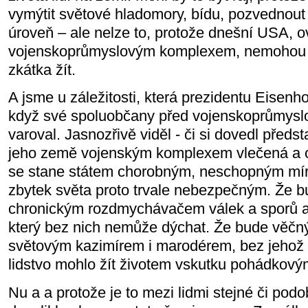
vymýtit světové hladomory, bídu, pozvednout 
úroveň – ale nelze to, protože dnešní USA, 
vojenskoprůmyslovým komplexem, nemohou b
zkátka žít.
A jsme u záležitosti, která prezidentu Eisenho
když své spoluobčany před vojenskoprůmys
varoval. Jasnozřivě viděl - či si dovedl předs
jeho země vojenským komplexem vlečená a o
se stane státem chorobným, neschopným mír
zbytek světa proto trvale nebezpečným. Že 
chronickým rozdmychávačem válek a sporů a
který bez nich nemůže dýchat. Že bude věčn
světovým kazimírem i marodérem, bez jehož 
lidstvo mohlo žít životem vskutku pohádkový
Nu a a protože je to mezi lidmi stejné či podo