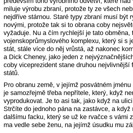
především toho výrobního odvětví, které nad 
miluje výrobu zbraní, protože ty ze všech ne
nejdříve stárnou. Staré typy zbraní musí být
novými, protože tak si to obrana coby nejsvě
vyžaduje. Nu a čím rychlejší je tato obměna, 
vojenskoprůmyslového komplexu, který si s j
stát, stále více do něj vrůstá, až nakonec kom
a Dick Cheney, jako jeden z nejvýznačnějšíc
coby viceprezident stane druhou nejvlivnější
států.
Pro obranu země, v jejímž posvátném jménu 
je samozřejmě třeba nepřítele, který, když ne
vyprodukovat. Je to asi tak, jako když na ulici
Strčíte do jednoho pána na zastávce, a když
dalšímu facku, který se už ke rvačce s vámi z
ma vedle sebe ženu, na jejímž úsudku mu zál