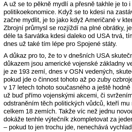
A už se to pěkně mydlí a přesně takhle je to 
politikoekonomice. Když se to kdesi na zastáv
začne mydlit, je to jako když Američané v kte
Zbrojní průmysl se rozjíždí na plné obrátky, j
déle ta šarvátka kdesi daleko od USA trvá, t
dnes už také tím lépe pro Spojené státy.
A důkaz pro to, že to v dnešních USA skuteč
důkazem jsou americké vojenské základny ve
je ze 193 zemí, dnes v OSN vedených, skute
pokud jde o činnost tohoto až po zuby ozbro
v 17 letech tohoto současného a ještě hodně m
už buď přímo vojenskými akcemi, či svržením
odstraněním těch politických vůdců, kteří mu 
celkem 18 zemích. Takže víc než jednu novou 
dokáže tenhle výtečník zkompletovat za jeden 
– pokud to jen trochu jde, nenechává vychlad