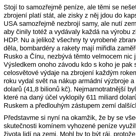
Stojí to samozřejmě peníze, ale těmi se nešet
zbrojení platí stát, ale zisky z něj jdou do k
USA samozřejmě nezbrojí samy, ale nutí ze
aby činily totéž a vydávaly každá na výrobu
HDP. Nu a jelikož všechny ty vyrobené zbran
děla, bombardéry a rakety mají miřidla zaměř
Rusko a Čínu, nezbývá těmto velmocem nic jin
Výsledkem onoho závodu kdo s koho je pak s
celosvětové výdaje na zbrojení každým rokem
roku vydal svět na nákup armádní výzbroje a v
dolarů (41,8 bilionů kč). Nejmarnotratnější 
které na daný účel vyklopily 611 miliard dola
Ruskem a předlouhým zástupem zemí dalšíc
Představme si nyní na okamžik, že by se vše
skutečnosti komínem vyhozené peníze využil
života lidí na zemi. Mohl by to být ráj, protož