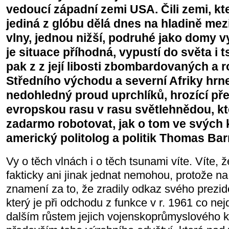
vedoucí západní zemi USA. Čili zemi, kt
jediná z glóbu dělá dnes na hladině mez
vlny, jednou nižší, podruhé jako domy v
je situace příhodná, vypustí do světa i
pak z z její libosti zbombardovaných a
Středního východu a severní Afriky hrn
nedohledný proud uprchlíků, hrozící pře
evropskou rasu v rasu světlehnědou, k
zadarmo robotovat, jak o tom ve svých
americký politolog a politik Thomas Bar
Vy o těch vlnách i o těch tsunami víte. Víte,
fakticky ani jinak jednat nemohou, protože na 
znamení za to, že zradily odkaz svého prezi
který je při odchodu z funkce v r. 1961 co nejd
dalším růstem jejich vojenskoprůmyslového k