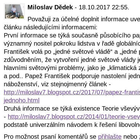
Miloslav Dědek
- 18.10.2017 22:55.
Považuji za účelné doplnit informace uv
článku následujícími informacemi:
První informace se týká současně působícího pa
významný nositel pokroku lidstva v řadě globáln
František volá po „jedné světové vládě“ a „jedné p
zdůvodněním, že vytvoření jedné světové vlády je
hlavními světovými problémy, jako je „klimatická
a pod.. Papež František podporuje nastolení je
náboženství, viz stejnojmenný článek -
http://miloslav7.blogspot.cz/2017/07/papez-frant
jednoho.html
Druhá informace se týká existence Teorie vševýv
-
http://miloslav7.blogspot.cz/2014/01/teorie-vse
podstatě univerzálním návodem k řešení libovol
Pro možnost psaní komentářů se
přihlašte
nebo