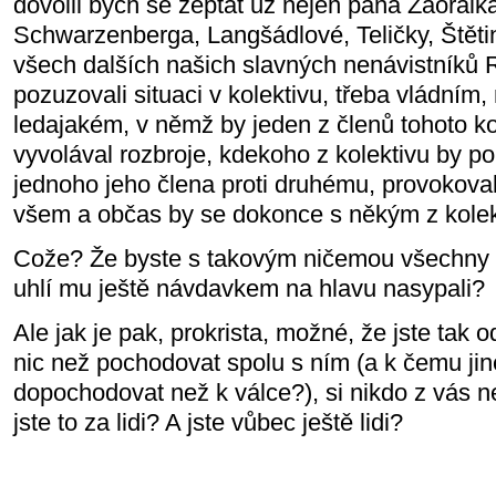
dovolil bych se zeptat už nejen pana Zaorálka
Schwarzenberga, Langšádlové, Teličky, Štěti
všech dalších našich slavných nenávistníků 
pozuzovali situaci v kolektivu, třeba vládním
ledajakém, v němž by jeden z členů tohoto k
vyvolával rozbroje, kdekoho z kolektivu by po
jednoho jeho člena proti druhému, provokoval
všem a občas by se dokonce s někým z kolekt
Cože? Že byste s takovým ničemou všechny k
uhlí mu ještě návdavkem na hlavu nasypali?
Ale jak je pak, prokrista, možné, že jste tak
nic než pochodovat spolu s ním (a k čemu j
dopochodovat než k válce?), si nikdo z vás 
jste to za lidi? A jste vůbec ještě lidi?