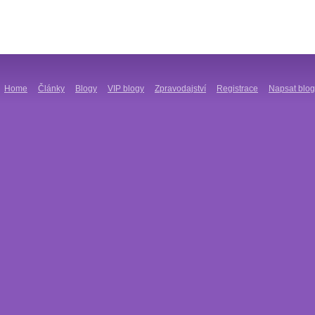
Home
Články
Blogy
VIP blogy
Zpravodajství
Registrace
Napsat blog