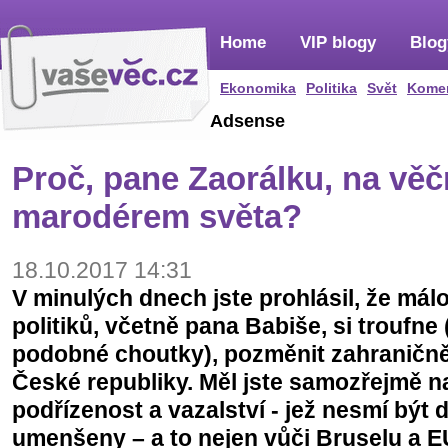
Home
VIP blogy
Blog
Ekonomika
Politika
Svět
Kome
Adsense
Proč, pane Zaorálku, na věč
marodérem světa?
18.10.2017 14:31
V minulých dnech jste prohlásil, že mál
politiků, včetně pana Babiše, si troufne
podobné choutky), pozměnit zahraničně
České republiky. Měl jste samozřejmě n
podřízenost a vazalství - jež nesmí být 
umenšeny – a to nejen vůči Bruselu a EU