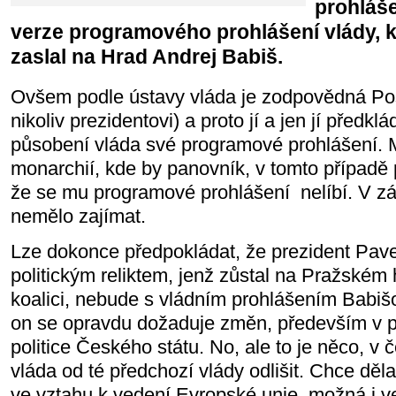
prohláše
verze programového prohlášení vlády, kt
zaslal na Hrad Andrej Babiš.
Ovšem podle ústavy vláda je zodpovědná P
nikoliv prezidentovi) a proto jí a jen jí předk
působení vláda své programové prohlášení. 
monarchií, kde by panovník, v tomto případě p
že se mu programové prohlášení nelíbí. V zá
nemělo zajímat.
Lze dokonce předpokládat, že prezident Pavel
politickým reliktem, jenž zůstal na Pražském 
koalici, nebude s vládním prohlášením Babiš
on se opravdu dožaduje změn, především v př
politice Českého státu. No, ale to je něco, 
vláda od té předchozí vlády odlišit. Chce dělat
ve vztahu k vedení Evropské unie, možná i v