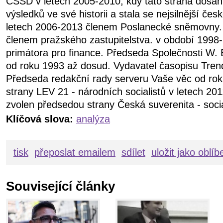
ČSSD v letech 2005-2010, kdy tato strana dosáhl
výsledků ve své historii a stala se nejsilnější čes
letech 2006-2013 členem Poslanecké sněmovny.
členem pražského zastupitelstva. v období 199
primátora pro finance. Předseda Společnosti W. 
od roku 1993 až dosud. Vydavatel časopisu Tren
Předseda redakční rady serveru Vaše věc od ro
strany LEV 21 - národních socialistů v letech 20
zvolen předsedou strany Česká suverenita - soci
Klíčová slova:
analýza
tisk
přeposlat emailem
sdílet
uložit jako oblí
Související články