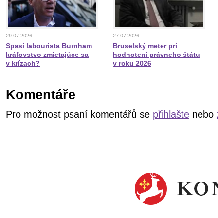
29.07.2026
27.07.2026
Spasí labourista Burnham
Bruselský meter pri
kráľovstvo zmietajúce sa
hodnotení právneho štátu
v krízach?
v roku 2026
Komentáře
Pro možnost psaní komentářů se
přihlašte
nebo