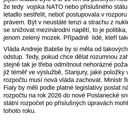
že tedy vojska NATO nebo příslušného stát
letadlo sestřelit, neboť postupovala v rozpo
právem. Být v neustálé tenzi a strachu z nukl
se snižovat mezinárodní napětí, to je politik
jenom zelený mozek. Případně lidé, kteří ta
Vláda Andreje Babiše by si měla od takových
odstup. Tedy, pokud chce dělat rozumnou zahr
stejně tak je třeba odmítnout nehorázné požad
již téměř ve výslužbě, Stanjury, jaké položky 
rozpočtu musí nová vláda zachovat. Ministr fi
Fialy by měli podle platné legislativy poslat 
rozpočtu na rok 2026 do nové Poslanecké s
státní rozpočet po příslušných úpravách mohl
tohoto roku.