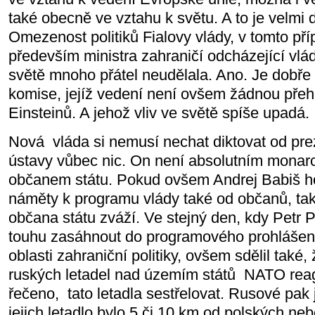
také obecně ve vztahu k světu. A to je velmi 
Omezenost politiků Fialovy vlády, v tomto p
především ministra zahraničí odcházející vl
světě mnoho přátel neudělala. Ano. Je dobř
komise, jejíž vedení není ovšem žádnou přehl
Einsteinů. A jehož vliv ve světě spíše upadá. 
Nová vláda si nemusí nechat diktovat od pre
ústavy vůbec nic. On není absolutním monarc
občanem státu. Pokud ovšem Andrej Babiš ho
náměty k programu vlády také od občanů, tak 
občana státu zváží. Ve stejný den, kdy Petr P
touhu zasáhnout do programového prohlášení 
oblasti zahraniční politiky, ovšem sdělil také,
ruských letadel nad územím států NATO reago
řečeno, tato letadla sestřelovat. Rusové pak j
jejich letadlo bylo 5 či 10 km od polských neb