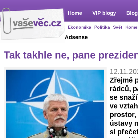
Home
VIP blogy
Blog
Ekonomika
Politika
Svět
Kome
Adsense
Tak takhle ne, pane prezide
12.11.20
Zřejmě 
rádců, p
se snaží
ve vztah
prostor,
ústavy n
si přeče