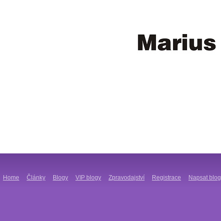
Home
Články
Blogy
VIP blogy
Zpravodajství
Registrace
Napsat blog