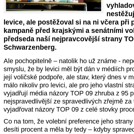
vyhladov
nestěžuj
levice, ale postěžoval si na ni včera při p
kampaně před krajskými a senátními vo
předseda naší nejpravcovější strany TO
Schwarzenberg.
Ale pochopitelně – natolik ho už známe - nep
smyslu, že by levici měl být dán v médiích pr
její voličské podpoře, ale stav, který dnes v 
málo nikoliv pro levici, ale pro jeho vlastní st
vyjadřují média názory TOP 09 zhruba z 95 p
nejspravedlivější ze spravedlivých zřejmě za 
vyjadřovat názory TOP 09 z celé stovky proc
Co na tom, že volební preference jeho strany
desíti procent a měla by tedy – kdyby sprave