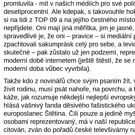
promluvila - mít v našich médiích pro své poli
desetiprocentní. Ale kdepak, s takovouhle 
si na lidi z TOP 09 a na jejího čestného mís
nepřijdete. Oni mají jiná měřítka, jim je jasné
spravedlivé je, že oni – pravice – si mediální 
zpachtovali sakumprásk celý pro sebe, a levici
skutečné – pak zůstalo už jen podzemí, repr
moderní době internetem (ještě štěstí, že se
moderní doba vůbec vyvrbila).
Takže kdo z novinářů chce svým psaním žít, v
živit rodinu, musí psát nahoře, na povrchu, a 
káže, jak rozumuje někdejší nejlepší evropský 
hlásá vášnivý fanda děsivého fašistického uk
europoslanec Štětina. Čili pouze a jedině my
osobami reprezentovaný, má v naší republice p
citován, zván do pořadů české televšivárny 