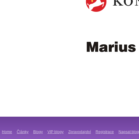
Home
Články
Blogy
VIP blogy
Zpravodajství
Registrace
Napsat blog