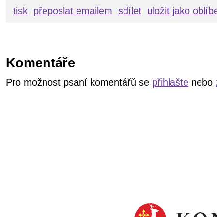
tisk
přeposlat emailem
sdílet
uložit jako oblí
Komentáře
Pro možnost psaní komentářů se
přihlašte
nebo