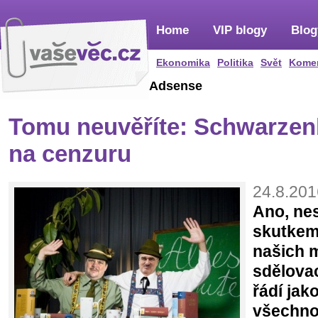
Home
VIP blogy
Blog
Ekonomika
Politika
Svět
Kome
Adsense
Tomu neuvěříte: Schwarzenb
na cenzuru
24.8.201
Ano, ne
skutkem.
našich 
sdělova
řádí jak
všechno