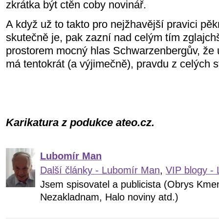
zkrátka být ctěn coby novinář.
A když už to takto pro nejžhavější pravici p
skutečně je, pak zazní nad celým tím zglajc
prostorem mocný hlas Schwarzenbergův, že u
má tentokrát (a výjimečně), pravdu z celých s
Karikatura z podukce ateo.cz.
Lubomír Man
Další články - Lubomír Man
,
VIP blogy -
Jsem spisovatel a publicista (Obrys Kme
Nezakladnam, Halo noviny atd.)