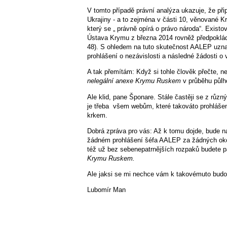
V tomto případě právní analýza ukazuje, že při
Ukrajiny - a to zejména v části 10, věnované K
který se „ právně opírá o právo národa“. Existo
Ústava Krymu z března 2014 rovněž předpokláda
48). S ohledem na tuto skutečnost AALEP uzna
prohlášení o nezávislosti a následné žádosti o
A tak přemítám: Když si tohle člověk přečte, n
nelegální anexe Krymu Ruskem
v průběhu půlh
Ale klid, pane Šponare. Stále častěji se z různý
je třeba všem webům, které takováto prohlášení,
krkem.
Dobrá zpráva pro vás: Až k tomu dojde, bude na
žádném prohlášení šéfa AALEP za žádných okoln
též už bez sebenepatrnějších rozpaků budete 
Krymu Ruskem.
Ale jaksi se mi nechce vám k takovémuto budou
Lubomír Man