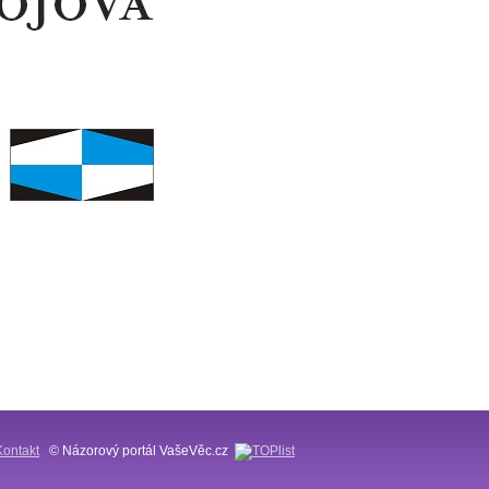
Kontakt
© Názorový portál VašeVěc.cz