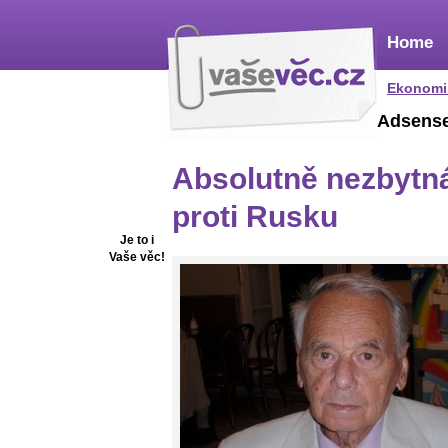
Home
Ekonomi
Adsens
Absolutně nezbytná
proti Rusku
Je to i
Vaše věc!