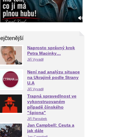
ejčtenější
Naprosto správný krok
Petra Macinky…
Jiří Vyvadil
Není nad analýzu situace
na Ukrajině podle Strany
U.A
Jiří Vyvadil
Trapná spravedlnost ve
vykonstruovaném
případě čínského
"špiona"
Jiří Paroubek
Jan Campbell: Ceuta a
jak dále
Jan Campbell