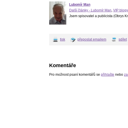
Lubomír Man
Další články - Lubomír Man
,
VIP blog
Jsem spisovatel a publicista (Obrys 
tisk
přeposlat emailem
sdílet
Komentáře
Pro možnost psaní komentářů se
přihlašte
nebo
za