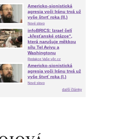
Americko-sionistická
agresia voči Iránu trvá už
vyše štvrť roka (II.)
Nové slovo
infoBRICS: Izrael čelí
„křesťanské otázce“,
která narušuje měkkou
sílu Tel Avivu a
Washingtonu
Redakce Vaše věc.cz
Americko-sionistická
agresia voči Iránu trvá už
vyše štvrť roka (I.)
Nové slovo
další články