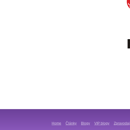
Home
Články
Blogy
VIP blogy
Zpravodaj