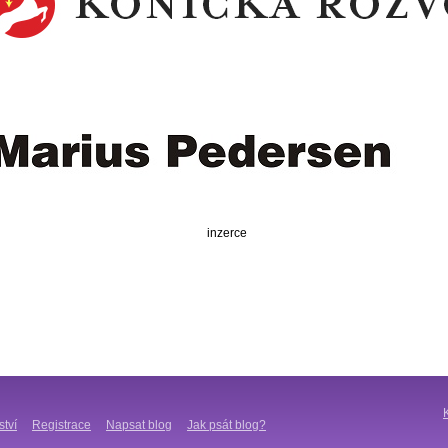
inzerce
ství
Registrace
Napsat blog
Jak psát blog?