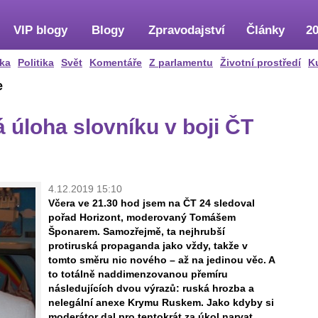
VIP blogy
Blogy
Zpravodajství
Články
20
ka
Politika
Svět
Komentáře
Z parlamentu
Životní prostředí
K
e
 úloha slovníku v boji ČT
4.12.2019 15:10
Včera ve 21.30 hod jsem na ČT 24 sledoval
pořad Horizont, moderovaný Tomášem
Šponarem. Samozřejmě, ta nejhrubší
protiruská propaganda jako vždy, takže v
tomto směru nic nového – až na jedinou věc. A
to totálně naddimenzovanou přemíru
následujících dvou výrazů: ruská hrozba a
nelegální anexe Krymu Ruskem. Jako kdyby si
moderátor dal pro tentokrát za úkol narvat