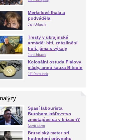
Merkelové lhala a
podváděla
Jan Urbach
Tresty v ukrajinské
armádě: bití, znásilnění
holí, jáma s výkaly
Jan Urbach
Kolosální ostuda Fialovy
vlády, aneb kauza Bitcoin
Jiří Paroubek
nalýzy
Spasí labourista
Burnham kráľovstvo
zmietajúce sa v krízach?
Nové slovo
Bruselský meter pri
hodnotení právneho