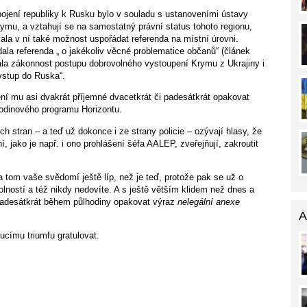
pojení republiky k Rusku bylo v souladu s ustanoveními ústavy
rymu, a vztahují se na samostatný právní status tohoto regionu,
vala v ní také možnost uspořádat referenda na místní úrovni.
la referenda „ o jakékoliv věcné problematice občanů“ (článek
la zákonnost postupu dobrovolného vystoupení Krymu z Ukrajiny i
 vstup do Ruska“.
ení mu asi dvakrát příjemné dvacetkrát či padesátkrát opakovat
odinového programu Horizontu.
ch stran – a teď už dokonce i ze strany policie – ozývají hlasy, že
 jako je např. i ono prohlášení šéfa AALEP, zveřejňují, zakroutit
 tom vaše svědomí ještě líp, než je teď, protože pak se už o
ostí a též nikdy nedovíte. A s ještě větším klidem než dnes a
padesátkrát během půlhodiny opakovat výraz
nelegální anexe
A
címu triumfu gratulovat.