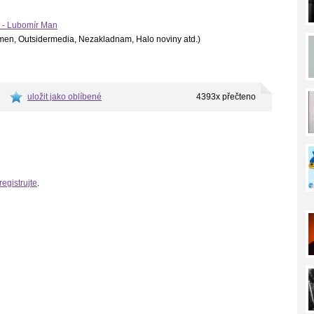
y - Lubomír Man
Kmen, Outsidermedia, Nezakladnam, Halo noviny atd.)
uložit jako oblíbené
4393x přečteno
registrujte
.