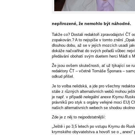
nepřirozené, že nemohlo být náhodné.
Takže co? Dostali redaktoři zpravodajství ČT o
zopakován.? A to nejspíše v tomto znění „Opak
dlouhou dobu, až se v jejích mozcích usadí jako
dokáže načvaňhat do svých pořadů vůbec nejvíc
předávání obohatí svým duetem herci Mádl s M
Že jsou ovšem skutečnosti, ať už týkající se r
redaktory ČT – včetně Tomáše Šponara – samozře
odkud přišel.
Je to volba nelidská, a jde pro všechny redaktor
stále z různých alternativních webů mohou ještě 
je např. v případě
nelegální anexe Krymu Rus
právníků pro styk s orgány veřejné moci EU) C
našich alternativních webech se shodou okolnos
Zde je z něj to nejpodstatnější:
„Ještě i po 3,5 letech po vstupu Krymu do Rus
krymského obyvatelstva a hovoří se o „ anexi“