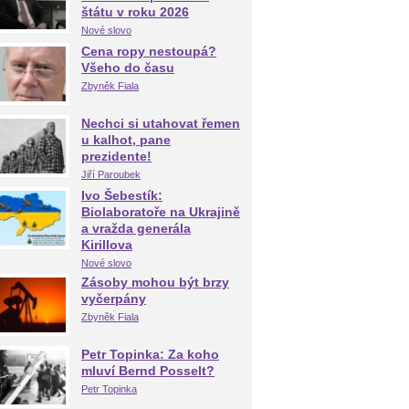
štátu v roku 2026
Nové slovo
Cena ropy nestoupá?
Všeho do času
Zbyněk Fiala
Nechci si utahovat řemen
u kalhot, pane
prezidente!
Jiří Paroubek
Ivo Šebestík:
Biolaboratoře na Ukrajině
a vražda generála
Kirillova
Nové slovo
Zásoby mohou být brzy
vyčerpány
Zbyněk Fiala
Petr Topinka: Za koho
mluví Bernd Posselt?
Petr Topinka