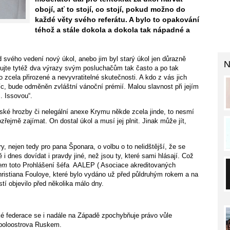
obojí, ať to stojí, co stojí, pokud možno do
každé věty svého referátu. A bylo to opakování
téhož a stále dokola a dokola tak nápadné a
d svého vedení nový úkol, anebo jim byl starý úkol jen důrazně
N
ujte tytéž dva výrazy svým posluchačům tak často a po tak
 zcela přirozené a nevyvratitelné skutečnosti. A kdo z vás jich
, bude odměněn zvláštní vánoční prémií. Malou slavnost při jejím
. Issovou“.
uské hrozby či nelegální anexe Krymu někde zcela jinde, to nesmí
jmě zajímat. On dostal úkol a musí jej plnit. Jinak může jít,
y, nejen tedy pro pana Šponara, o volbu o to nelidštější, že se
i dnes dovídat i pravdy jiné, než jsou ty, které sami hlásají. Což
kem
toto Prohlášení šéfa AALEP ( Asociace akreditovaných
hristiana Fouloye, které bylo vydáno už před půldruhým rokem a na
tí objevilo před několika málo dny.
ké federace se i nadále na Západě zpochybňuje právo vůle
 poloostrova Ruskem.