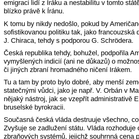
emigraci lidí z Iráku a nestabilitu v tomto stá
blízko právě k Íránu.
K tomu by nikdy nedošlo, pokud by Američané
sofistikovanou politiku tak, jako francouzsk
J. Chiraca, tehdy s podporou G. Schrödera.
Česká republika tehdy, bohužel, podpořila A
vymyšlených indicií (ani ne důkazů) o možnos
či jiných zbraní hromadného ničení Irákem.
Tu a tam by proto bylo dobré, aby menší ze
statečnými vůdci, jako je např. V. Orbán v M
nějaký nástroj, jak se vzepřít administrativě
bruselské byrokracii.
Současná česká vláda destruuje všechno, co j
Zvyšuje se zadlužení státu. Vláda rozhoduje
zbraňových systémů, jejichž souhrnná cena p