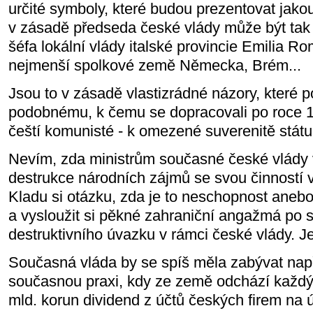
určité symboly, které budou prezentovat jakou
v zásadě předseda české vlády může být tak 
šéfa lokální vlády italské provincie Emilia 
nejmenší spolkové země Německa, Brém...
Jsou to v zásadě vlastizrádné názory, které
podobnému, k čemu se dopracovali po roce 1
čeští komunisté - k omezené suverenitě státu
Nevím, zda ministrům současné české vlády 
destrukce národních zájmů se svou činností 
Kladu si otázku, zda je to neschopnost anebo
a vysloužit si pěkné zahraniční angažmá po 
destruktivního úvazku v rámci české vlády. J
Současná vláda by se spíš měla zabývat např.
současnou praxi, kdy ze země odchází každý
mld. korun dividend z účtů českých firem na ú