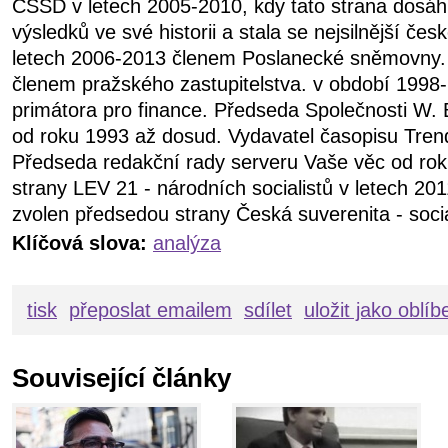
ČSSD v letech 2005-2010, kdy tato strana dosáhl
výsledků ve své historii a stala se nejsilnější čes
letech 2006-2013 členem Poslanecké sněmovny.
členem pražského zastupitelstva. v období 199
primátora pro finance. Předseda Společnosti W. 
od roku 1993 až dosud. Vydavatel časopisu Tren
Předseda redakční rady serveru Vaše věc od ro
strany LEV 21 - národních socialistů v letech 20
zvolen předsedou strany Česká suverenita - soci
Klíčová slova:
analýza
tisk
přeposlat emailem
sdílet
uložit jako oblí
Související články