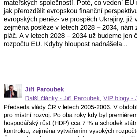
mateřských společností. Poté, co vedení EU
jak přerozdělit evropskou finanční perspektiv
evropských peněz- ve prospěch Ukrajiny, již 
zejména posléze v letech 2028 – 2034, nám 
pláč. A v letech 2028 – 2034 už budeme jen či
rozpočtu EU. Kdyby hloupost nadnášela...
Jiří Paroubek
Další články - Jiří Paroubek
,
VIP blogy - 
Předseda vlády ČR v letech 2005-2006. V obdob
pro místní rozvoj. Po oba roky kdy byl premiére
hospodářský růst (HDP) cca 7 % a schodek státn
kontrolou, zejména vytvářením vysokých rozpočt