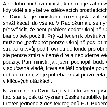
A do toho přichází ministr, kterému je zatím 
kdy viděl a slyšel ve sdělovacích prostředcí
se Dvořák a je ministrem pro evropské záležit
snaží kecat do všeho. V Radiožurnálu se nyn
přesvědčit, že není problém dodat Ukrajině 5
bianco šek použití. Prý vzhledem k obstruk
můžeme „potřebné“ peníze Ukrajině posílat m
strukturu „svůj podíl rovnou do fondu pro obn
ale peníze zmizí v černé díře a nebudeme věd
použity. Pan ministr, jak jsem pochopil, bude 
v současné vládě, která se těší podpoře po
debatu o tom, že je potřeba zrušit právo veta
v klíčových otázkách.
Názor ministra Dvořáka je v tomto směru jasn
toto stane, pak už význam České republiky ja
úroveň jednoho z desítek regionů EU. Budeme