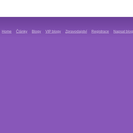
Home
Články
Blogy
VIP blogy
Zpravodajství
Registrace
Napsat blog