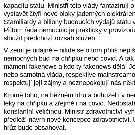
kapacitu státu. Ministři této vlády fantazírují
vystavět čtyři nové bloky jaderných elektráren
Stamiliardy a biliony budoucích výdajů státu 
Přitom řada nemocnic je prakticky v provizoriu
sloužit předchozí rozsah služeb.
V zemi je údajně – nikde se o tom příliš nepíš
nemocných buď na chřipku nebo covid. A tak 
mámení fakenews a kdo ty fakenews dělá. Jestl
nebo samotná vláda, respektive mainstreamo
respektují její zájmy a neznepokojují nás něk
Kromě toho, na běžném trhu a bohužel i v ne
léky na chřipku a zřejmě i na covid. Nedostate
konstantní veličinou. Ministr zdravotnictví vy
předloží návrh nové koncepce zdravotnictví. U
hrůz bude obsahovat.