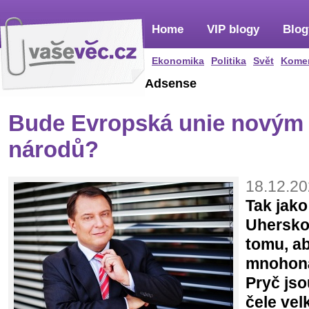
Home
VIP blogy
Blog
Ekonomika
Politika
Svět
Kome
Adsense
Bude Evropská unie novým
národů?
18.12.20
Tak jak
Uhersko,
tomu, ab
mnohoná
Pryč jso
čele ve