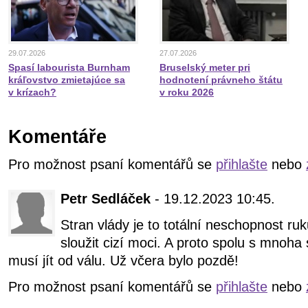
29.07.2026
27.07.2026
Spasí labourista Burnham
Bruselský meter pri
kráľovstvo zmietajúce sa
hodnotení právneho štátu
v krízach?
v roku 2026
Komentáře
Pro možnost psaní komentářů se
přihlašte
nebo
Petr Sedláček
- 19.12.2023 10:45.
Stran vlády je to totální neschopnost r
sloužit cizí moci. A proto spolu s mnoha
musí jít od válu. Už včera bylo pozdě!
Pro možnost psaní komentářů se
přihlašte
nebo