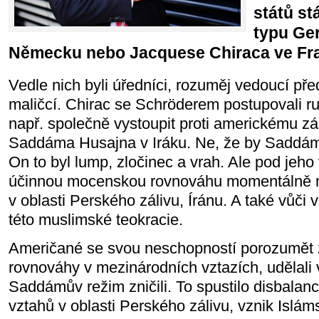
států stá
typu Ge
Německu nebo Jacquese Chiraca ve Fra
Vedle nich byli úředníci, rozuměj vedoucí pře
maličcí. Chirac se Schröderem postupovali ru
např. společně vystoupit proti americkému zá
Saddáma Husajna v Iráku. Ne, že by Saddám
On to byl lump, zločinec a vrah. Ale pod jeho 
účinnou mocenskou rovnováhu momentálně ne
v oblasti Perského zálivu, Íránu. A také vůč
této muslimské teokracie.
Američané se svou neschopností porozumět 
rovnováhy v mezinárodních vztazích, udělali 
Saddámův režim zničili. To spustilo disbalan
vztahů v oblasti Perského zálivu, vznik Islám