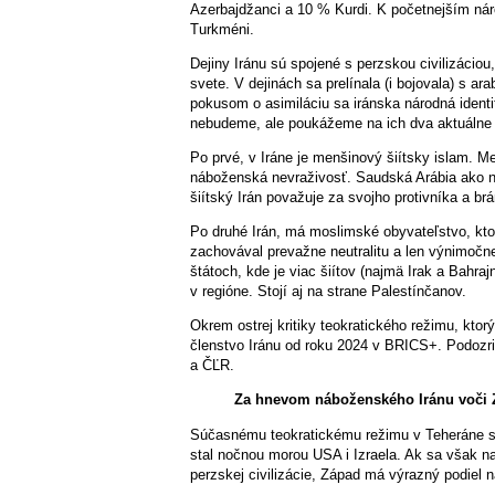
Azerbajdžanci a 10 % Kurdi. K početnejším nár
Turkméni.
Dejiny Iránu sú spojené s perzskou civilizáciou, 
svete. V dejinách sa prelínala (i bojovala) s ar
pokusom o asimiláciu sa iránska národná identi
nebudeme, ale poukážeme na ich dva aktuálne z
Po prvé, v Iráne je menšinový šiítsky islam. 
náboženská nevraživosť. Saudská Arábia ako n
šiítský Irán považuje za svojho protivníka a br
Po druhé Irán, má moslimské obyvateľstvo, ktor
zachovával prevažne neutralitu a len výnimočn
štátoch, kde je viac šiítov (najmä Irak a Bahrajn
v regióne. Stojí aj na strane Palestínčanov.
Okrem ostrej kritiky teokratického režimu, ktor
členstvo Iránu od roku 2024 v BRICS+. Podozri
a ČĽR.
Za hnevom náboženského Iránu voči Z
Súčasnému teokratickému režimu v Teheráne sa i
stal nočnou morou USA i Izraela. Ak sa však na
perzskej civilizácie, Západ má výrazný podiel 