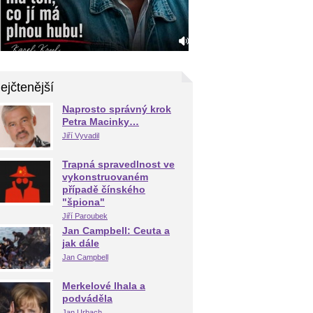
ejčtenější
Naprosto správný krok
Petra Macinky…
Jiří Vyvadil
Trapná spravedlnost ve
vykonstruovaném
případě čínského
"špiona"
Jiří Paroubek
Jan Campbell: Ceuta a
jak dále
Jan Campbell
Merkelové lhala a
podváděla
Jan Urbach