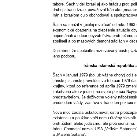
tábore. Šach videl Izrael aj ako hrádzu proti po
druhej strane Izrael považoval Irán ako „neara
Irán s Izraelom čulo obchodoval a spolupracoval
Šach sa snažil v „bielej revolúcii“ od roku 1963
ekonomické opatrenia na zlepšenie situácie oby
nepomáhali a odpor obyvateľstva proti režimu a 
zosilneli a po masových demonštráciách v decem
Doplníme, že spočiatku rezervovaný postoj USA
jeho podporu.
Iránska islamská republika
Šach v januári 1979 (bol už vážne chorý) odišiel
iránskej islamskej revolúcii vo februári 1979 
krajiny, ktorá po referende od apríla 1979 zmeni
zakotvená ako v jedinej na svete pozícia Najvy
predstaviteľom. Je doživotne volený nábožensk
predsedom vlády, zastáva v Iráne len pozíciu m
Nová moc začala uskutočňovať ostrú protizápadn
existenciu a používa voči nemu útočný slovník. 
proti Židom alebo judaizmu, ale proti sionizmu. 
Iránu. Chomejní nazval USA „Veľkým Satanom“,
a „Malého Satana“.