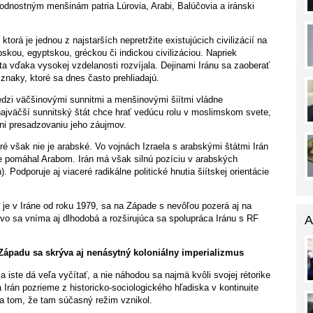
odnostným menšinám patria Lúrovia, Arabi, Balúčovia a iránski
ktorá je jednou z najstarších nepretržite existujúcich civilizácií na
abskou, egyptskou, gréckou či indickou civilizáciou. Napriek
ta vďaka vysokej vzdelanosti rozvíjala. Dejinami Iránu sa zaoberať
naky, ktoré sa dnes často prehliadajú.
Medzi väčšinovými sunnitmi a menšinovými šiítmi vládne
ajväčší sunnitský štát chce hrať vedúcu rolu v moslimskom svete,
áni presadzovaniu jeho záujmov.
é však nie je arabské. Vo vojnách Izraela s arabskými štátmi Irán
e pomáhal Arabom. Irán má však silnú pozíciu v arabských
). Podporuje aj viaceré radikálne politické hnutia šiítskej orientácie
ý je v Iráne od roku 1979, sa na Západe s nevôľou pozerá aj na
A
vo sa vníma aj dlhodobá a rozširujúca sa spolupráca Iránu s RF
ápadu sa skrýva aj nenásytný koloniálny imperializmus
ste dá veľa vyčítať, a nie náhodou sa najmä kvôli svojej rétorike
 Irán pozrieme z historicko-sociologického hľadiska v kontinuite
na tom, že tam súčasný režim vznikol.