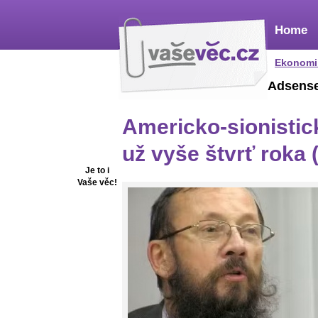
Home
Ekonomi
Adsens
Americko-sionistick
už vyše štvrť roka (
Je to i
Vaše věc!