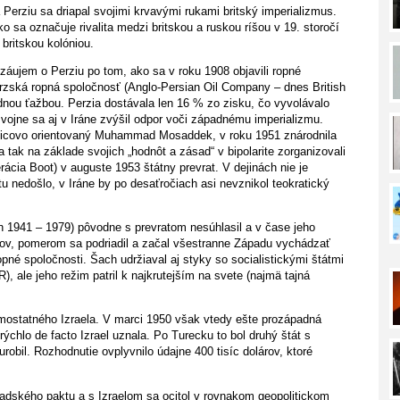
erziu sa driapal svojimi krvavými rukami britský imperializmus.
 sa označuje rivalita medzi britskou a ruskou ríšou v 19. storočí
 britskou kolóniou.
záujem o Perziu po tom, ako sa v roku 1908 objavili ropné
erzská ropná spoločnosť (Anglo-Persian Oil Company – dnes British
dnou ťažbou. Perzia dostávala len 16 % zo zisku, čo vyvolávalo
vojne sa aj v Iráne zvýšil odpor voči západnému imperializmu.
 ľavicovo orientovaný Muhammad Mosaddek, v roku 1951 znárodnila
 a tak na základe svojich „hodnôt a zásad“ v bipolarite zorganizovali
rácia Boot) v auguste 1953 štátny prevrat. V dejinách nie je
tu nedošlo, v Iráne by po desaťročiach asi nevznikol teokratický
1941 – 1979) pôvodne s prevratom nesúhlasil a v čase jeho
mov, pomerom sa podriadil a začal všestranne Západu vychádzať
opné spoločnosti. Šach udržiaval aj styky so socialistickými štátmi
, ale jeho režim patril k najkrutejším na svete (najmä tajná
amostatného Izraela. V marci 1950 však vtedy ešte prozápadná
rýchlo de facto Izrael uznala. Po Turecku to bol druhý štát s
obil. Rozhodnutie ovplyvnilo údajne 400 tisíc dolárov, ktoré
adského paktu a s Izraelom sa ocitol v rovnakom geopolitickom