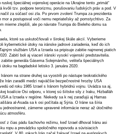
 ruskej špeciálnej vojenskej operácie na Ukrajine tento „primát“
mä kvôli tzv. podpore terorizmu, porušovaniu ľudských práv a pod. V
načil za súčasť osi zla. Po prvom zvolení Trumpa za prezidenta
h mor a postupoval voči nemu nepriateľsky až pomstychtivo. Za
om mierne zlepšili, ale po návrate Trumpa do Bieleho domu sa
u.
raela, ktoré sa uskutočňovali v širokej škále akcií. Vyberieme
oli kybernetické útoky na iránske jadrové zariadenia, keď do ich
ajným službám USA a Izraela sa pripisuje zabitie najmenej piatich
. Zabití boli aj viacerí iránski vysokí vojenskí predstavitelia.
 zabitie generála Gásema Solejmáního, veliteľa špeciálnych
 útoku na bagdadské letisko 3. januára 2020.
Iránom na strane druhej sa vyostrili po nástupe teokratického
, že Irán zaradili medzi najväčšie bezpečnostné hrozby USA
 vedú od roku 1985 Izrael s Iránom hybridnú vojnu. Uvádza sa aj,
skej koalície Osi odporu, v ktorej sú šiítske sily z Iraku, Hizballáh
u USA a Izraela v regióne. Niekedy sa k nej zaraďujú aj Hamas
aššára al-Asada sa k osi počítala aj Sýria. O Iráne sa šíria
u jednostranné, zámerne upravené informácie neraz až útočného
ujúcu atmosféru.
sť z čias pádu šachovho režimu, keď Izrael dlhoval Iránu asi
nsku ropu a prevádzku spoločného ropovodu a súvisiacich
ezaplatiť. V 80. rokoch Irán začal žalovať Izrael na európskych