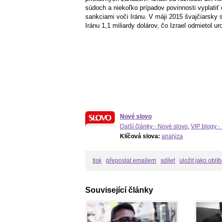
súdoch a niekoľko prípadov povinnosti vyplatiť
sankciami voči Iránu. V máji 2015 švajčiarsky s
Iránu 1,1 miliardy dolárov, čo Izrael odmietol uro
Nové slovo
Další články - Nové slovo
,
VIP blogy -
Klíčová slova:
analýza
tisk
přeposlat emailem
sdílet
uložit jako oblí
Související články