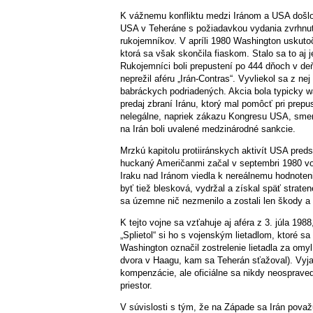
K vážnemu konfliktu medzi Iránom a USA došlo 
USA v Teheráne s požiadavkou vydania zvrhnut
rukojemníkov. V apríli 1980 Washington uskutoč
ktorá sa však skončila fiaskom. Stalo sa to aj
Rukojemníci boli prepustení po 444 dňoch v de
neprežil aféru „Irán-Contras“. Vyvliekol sa z ne
babráckych podriadených. Akcia bola typicky wa
predaj zbraní Iránu, ktorý mal pomôcť pri prep
nelegálne, napriek zákazu Kongresu USA, smero
na Irán boli uvalené medzinárodné sankcie.
Mrzkú kapitolu protiiránskych aktivít USA pred
huckaný Američanmi začal v septembri 1980 vojn
Iraku nad Iránom viedla k nereálnemu hodnoteni
byť tiež blesková, vydržal a získal späť strate
sa územne nič nezmenilo a zostali len škody a 
K tejto vojne sa vzťahuje aj aféra z 3. júla 198
„Splietol“ si ho s vojenským lietadlom, ktoré sa
Washington označil zostrelenie lietadla za om
dvora v Haagu, kam sa Teherán sťažoval). Vyjad
kompenzácie, ale oficiálne sa nikdy neospraved
priestor.
V súvislosti s tým, že na Západe sa Irán pova