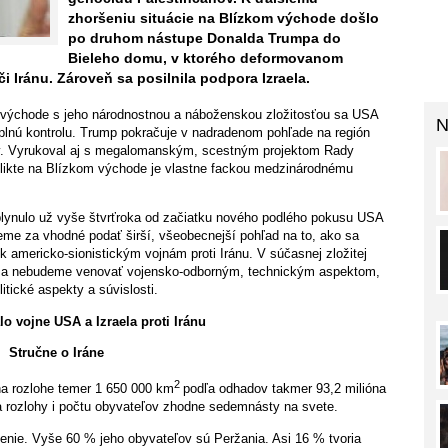
zhoršeniu situácie na Blízkom východe došlo
po druhom nástupe Donalda Trumpa do
Bieleho domu, v ktorého deformovanom
či Iránu. Zároveň sa posilnila podpora Izraela.
 východe s jeho národnostnou a náboženskou zložitosťou sa USA
N
úplnú kontrolu. Trump pokračuje v nadradenom pohľade na región
sky. Vyrukoval aj s megalomanským, scestným projektom Rady
flikte na Blízkom východe je vlastne fackou medzinárodnému
uplynulo už vyše štvrťroka od začiatku nového podlého pokusu USA
ujeme za vhodné podať širší, všeobecnejší pohľad na to, ako sa
k americko-sionistickým vojnám proti Iránu. V súčasnej zložitej
te sa nebudeme venovať vojensko-odborným, technickým aspektom,
itické aspekty a súvislosti.
o vojne USA a Izraela proti Iránu
Stručne o Iráne
2
 na rozlohe temer 1 650 000 km
podľa odhadov takmer 93,2 milióna
dľa rozlohy i počtu obyvateľov zhodne sedemnásty na svete.
enie. Vyše 60 % jeho obyvateľov sú Peržania. Asi 16 % tvoria