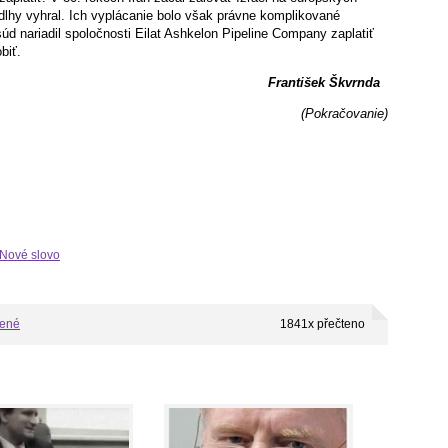
 dlhy vyhral. Ich vyplácanie bolo však právne komplikované
úd nariadil spoločnosti Eilat Ashkelon Pipeline Company zaplatiť
biť.
František Škvrnda
(Pokračovanie)
 Nové slovo
bené
1841x přečteno