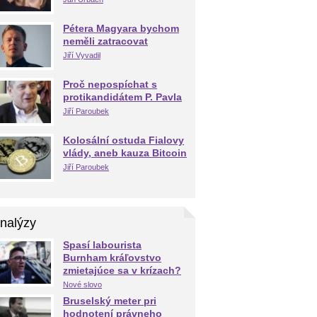
Pétera Magyara bychom
neměli zatracovat
Jiří Vyvadil
Proč nepospíchat s
protikandidátem P. Pavla
Jiří Paroubek
Kolosální ostuda Fialovy
vlády, aneb kauza Bitcoin
Jiří Paroubek
nalýzy
Spasí labourista
Burnham kráľovstvo
zmietajúce sa v krízach?
Nové slovo
Bruselský meter pri
hodnotení právneho