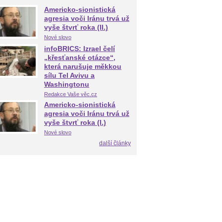
Americko-sionistická
agresia voči Iránu trvá už
vyše štvrť roka (II.)
Nové slovo
infoBRICS: Izrael čelí
„křesťanské otázce“,
která narušuje měkkou
sílu Tel Avivu a
Washingtonu
Redakce Vaše věc.cz
Americko-sionistická
agresia voči Iránu trvá už
vyše štvrť roka (I.)
Nové slovo
další články