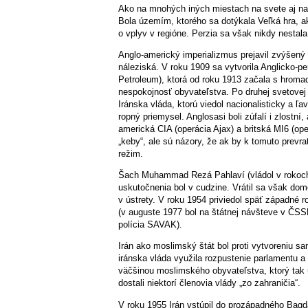
Ako na mnohých iných miestach na svete aj na P
Bola územím, ktorého sa dotýkala Veľká hra, ako
o vplyv v regióne. Perzia sa však nikdy nestala
Anglo-americký imperializmus prejavil zvýšený 
náleziská. V roku 1909 sa vytvorila Anglicko-p
Petroleum), ktorá od roku 1913 začala s hroma
nespokojnosť obyvateľstva. Po druhej svetovej 
Iránska vláda, ktorú viedol nacionalisticky a
ropný priemysel. Anglosasi boli zúfalí i zlostní,
americká CIA (operácia Ajax) a britská MI6 (ope
„keby“, ale sú názory, že ak by k tomuto prevra
režim.
Šach Muhammad Rezá Pahlaví (vládol v rokoch 
uskutočnenia bol v cudzine. Vrátil sa však do
v ústrety. V roku 1954 priviedol späť západné r
(v auguste 1977 bol na štátnej návšteve v ČSSR)
polícia SAVAK).
Irán ako moslimský štát bol proti vytvoreniu s
iránska vláda využila rozpustenie parlamentu a 
väčšinou moslimského obyvateľstva, ktorý tak ur
dostali niektorí členovia vlády „zo zahraničia“.
V roku 1955 Irán vstúpil do prozápadného Bagd