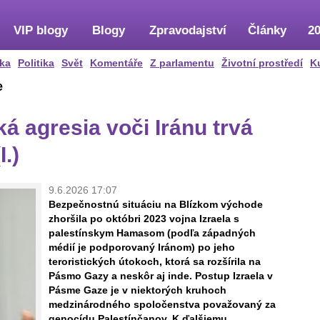
VIP blogy
Blogy
Zpravodajství
Články
20
ka
Politika
Svět
Komentáře
Z parlamentu
Životní prostředí
K
e
á agresia voči Iránu trvá
I.)
9.6.2026 17:07
Bezpečnostnú situáciu na Blízkom východe
zhoršila po októbri 2023 vojna Izraela s
palestínskym Hamasom (podľa západných
médií je podporovaný Iránom) po jeho
teroristických útokoch, ktorá sa rozšírila na
Pásmo Gazy a neskôr aj inde. Postup Izraela v
Pásme Gaze je v niektorých kruhoch
medzinárodného spoločenstva považovaný za
genocídu Palestínčanov. K ďalšiemu