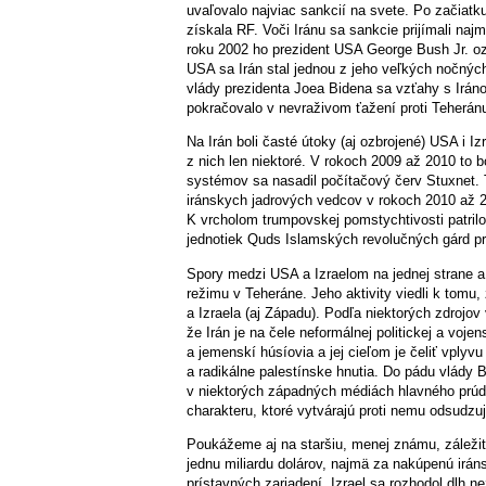
uvaľovalo najviac sankcií na svete. Po začiatku
získala RF. Voči Iránu sa sankcie prijímali naj
roku 2002 ho prezident USA George Bush Jr. oz
USA sa Irán stal jednou z jeho veľkých nočnýc
vlády prezidenta Joea Bidena sa vzťahy s Irán
pokračovalo v nevraživom ťažení proti Teherán
Na Irán boli časté útoky (aj ozbrojené) USA i Iz
z nich len niektoré. V rokoch 2009 až 2010 to b
systémov sa nasadil počítačový červ Stuxnet. T
iránskych jadrových vedcov v rokoch 2010 až 2020
K vrcholom trumpovskej pomstychtivosti patrilo
jednotiek Quds Islamských revolučných gárd pri
Spory medzi USA a Izraelom na jednej strane a 
režimu v Teheráne. Jeho aktivity viedli k tomu
a Izraela (aj Západu). Podľa niektorých zdrojov
že Irán je na čele neformálnej politickej a vojen
a jemenskí húsíovia a jej cieľom je čeliť vplyv
a radikálne palestínske hnutia. Do pádu vlády B
v niektorých západných médiách hlavného prúd
charakteru, ktoré vytvárajú proti nemu odsudz
Poukážeme aj na staršiu, menej známu, záležito
jednu miliardu dolárov, najmä za nakúpenú irá
prístavných zariadení. Izrael sa rozhodol dlh n