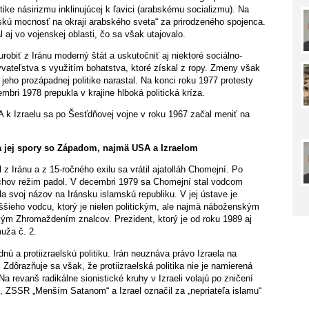
litike násirizmu inklinujúcej k ľavici (arabskému socializmu). Na
bskú mocnosť na okraji arabského sveta“ za prirodzeného spojenca.
 aj vo vojenskej oblasti, čo sa však utajovalo.
 urobiť z Iránu moderný štát a uskutočniť aj niektoré sociálno-
vateľstva s využitím bohatstva, ktoré získal z ropy. Zmeny však
jeho prozápadnej politike narastal. Na konci roku 1977 protesty
bri 1978 prepukla v krajine hlboká politická kríza.
 k Izraelu sa po Šesťdňovej vojne v roku 1967 začal meniť na
 a jej spory so Západom, najmä USA a Izraelom
 z Iránu a z 15-ročného exilu sa vrátil ajatolláh Chomejní. Po
šachov režim padol. V decembri 1979 sa Chomejní stal vodcom
la svoj názov na Iránsku islamskú republiku. V jej ústave je
ššieho vodcu, ktorý je nielen politickým, ale najmä náboženským
ým Zhromaždením znalcov. Prezident, ktorý je od roku 1989 aj
uža č. 2.
ú a protiizraelskú politiku. Irán neuznáva právo Izraela na
Zdôrazňuje sa však, že protiizraelská politika nie je namierená
Na revanš radikálne sionistické kruhy v Izraeli volajú po zničení
 ZSSR „Menším Satanom“ a Izrael označil za „nepriateľa islamu“