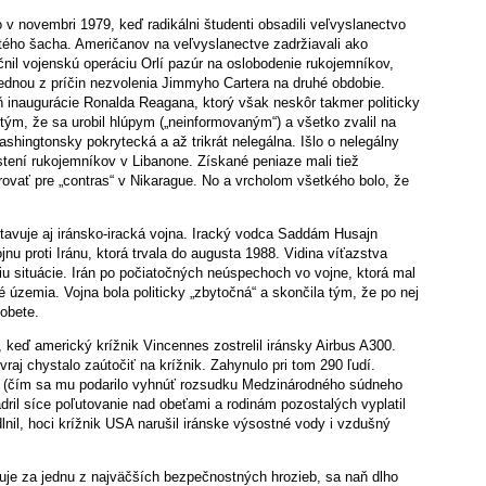
v novembri 1979, keď radikálni študenti obsadili veľvyslanectvo
ého šacha. Američanov na veľvyslanectve zadržiavali ako
nil vojenskú operáciu Orlí pazúr na oslobodenie rukojemníkov,
 jednou z príčin nezvolenia Jimmyho Cartera na druhé obdobie.
ň inaugurácie Ronalda Reagana, ktorý však neskôr takmer politicky
j tým, že sa urobil hlúpym („neinformovaným“) a všetko zvalil na
shingtonsky pokrytecká a až trikrát nelegálna. Išlo o nelegálny
ustení rukojemníkov v Libanone. Získané peniaze mali tiež
vať pre „contras“ v Nikarague. No a vrcholom všetkého bolo, že
stavuje aj iránsko-iracká vojna. Iracký vodca Saddám Husajn
u proti Iránu, ktorá trvala do augusta 1988. Vidina víťazstva
u situácie. Irán po počiatočných neúspechoch vo vojne, ktorá mal
né územia. Vojna bola politicky „zbytočná“ a skončila tým, že po nej
obete.
8, keď americký krížnik Vincennes zostrelil iránsky Airbus A300.
 vraj chystalo zaútočiť na krížnik. Zahynulo pri tom 290 ľudí.
yl (čím sa mu podarilo vyhnúť rozsudku Medzinárodného súdneho
ril síce poľutovanie nad obeťami a rodinám pozostalých vyplatil
lnil, hoci krížnik USA narušil iránske výsostné vody i vzdušný
žuje za jednu z najväčších bezpečnostných hrozieb, sa naň dlho