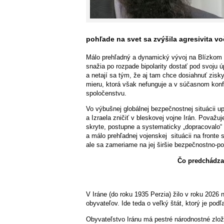
pohľade na svet sa zvýšila agresivita vo
Málo prehľadný a dynamický vývoj na Blízkom
snažia po rozpade bipolarity dostať pod svoju 
a netají sa tým, že aj tam chce dosiahnuť zi
mieru, ktorá však nefunguje a v súčasnom kon
spoločenstvu.
Vo výbušnej globálnej bezpečnostnej situácii 
a Izraela zničiť v bleskovej vojne Irán. Považ
skryte, postupne a systematicky „dopracovalo“ 
a málo prehľadnej vojenskej situácii na fron
ale sa zameriame na jej širšie bezpečnostno-pol
Čo predchádzal
V Iráne (do roku 1935 Perzia) žilo v roku 2026
obyvateľov. Ide teda o veľký štát, ktorý je po
Obyvateľstvo Iránu má pestré národnostné zlož