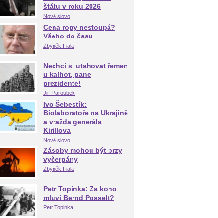
štátu v roku 2026
Nové slovo
Cena ropy nestoupá?
Všeho do času
Zbyněk Fiala
Nechci si utahovat řemen
u kalhot, pane
prezidente!
Jiří Paroubek
Ivo Šebestík:
Biolaboratoře na Ukrajině
a vražda generála
Kirillova
Nové slovo
Zásoby mohou být brzy
vyčerpány
Zbyněk Fiala
Petr Topinka: Za koho
mluví Bernd Posselt?
Petr Topinka