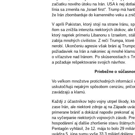
začiatku nového útoku na Irán. USA k nej dotla
línia sa zmenila na „Israel first“. Trump má ha
že Irán zbombarduje do kamenného veku a zničí a
V apríli Pakistan, ktorý stojí na strane Iránu
ňom sa znížila intenzita niektorých útokov, al
ktorý napriek prímeriu Libanonu s Izraelom, stál
zabíja mnohých civilistov. Z rečí Trumpa, ktoré
nerobí. Ukončeniu agresie však bráni aj Trump
požiadaviek na Irán a nakoniec aj mnohé klams
o víťazstve nad Iránom. Po skúsenostiach s T
a požaduje rešpektovanie svojich návrhov.
Priebežne o súčasnom
Vo veľkom množstve protichodných informácií o s
uskutočňujú nejakým spôsobom cenzúru, pričom 
zavádzajú a klamú.
Každý z účastníkov tejto vojny utrpel škody, kto
zase Irán, ale niektoré zdroje aj na Západe uvá
primerane brániť a dokázal napodiv prekonať aj 
na vyčerpanie niektorých vojnových zásob. Pr
hospodárení aj ďalšie zhoršenie stavu štátnych
Pentagón vyhlásil, že 12. mája to bolo 29 mili
uvádza 5. júna sumu vyše 33,3 miliárd dolárov.