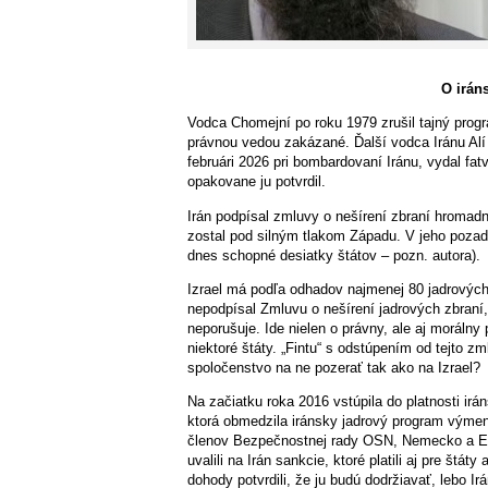
O irán
Vodca Chomejní po roku 1979 zrušil tajný prog
právnou vedou zakázané. Ďalší vodca Iránu Alí
februári 2026 pri bombardovaní Iránu, vydal fat
opakovane ju potvrdil.
Irán podpísal zmluvy o nešírení zbraní hroma
zostal pod silným tlakom Západu. V jeho pozadí 
dnes schopné desiatky štátov – pozn. autora).
Izrael má podľa odhadov najmenej 80 jadrových h
nepodpísal Zmluvu o nešírení jadrových zbraní
neporušuje. Ide nielen o právny, ale aj morál
niektoré štáty. „Fintu“ s odstúpením od tejto z
spoločenstvo na ne pozerať tak ako na Izrael?
Na začiatku roka 2016 vstúpila do platnosti ir
ktorá obmedzila iránsky jadrový program výmen
členov Bezpečnostnej rady OSN, Nemecko a EÚ
uvalili na Irán sankcie, ktoré platili aj pre štá
dohody potvrdili, že ju budú dodržiavať, lebo Ir