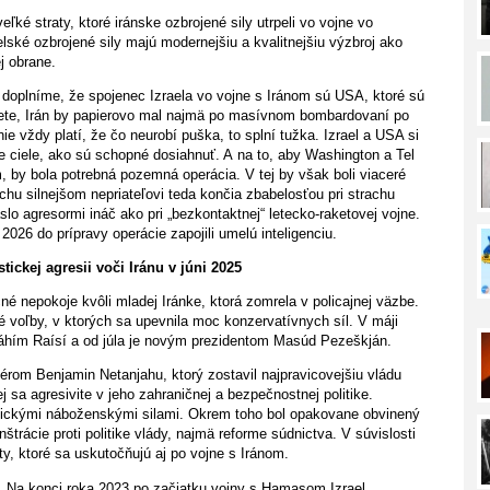
ľké straty, ktoré iránske ozbrojené sily utrpeli vo vojne vo
lské ozbrojené sily majú modernejšiu a kvalitnejšiu výzbroj ako
j obrane.
 doplníme, že spojenec Izraela vo vojne s Iránom sú USA, ktoré sú
svete, Irán by papierovo mal najmä po masívnom bombardovaní po
e vždy platí, že čo neurobí puška, to splní tužka. Izrael a USA si
ie ciele, ako sú schopné dosiahnuť. A na to, aby Washington a Tel
m, by bola potrebná pozemná operácia. V tej by však boli viaceré
ochu silnejšom nepriateľovi teda končia zbabelosťou pri strachu
slo agresormi ináč ako pri „bezkontaktnej“ letecko-raketovej vojne.
026 do prípravy operácie zapojili umelú inteligenciu.
tickej agresii voči Iránu v júni 2025
 nepokoje kvôli mladej Iránke, ktorá zomrela v policajnej väzbe.
é voľby, v ktorých sa upevnila moc konzervatívnych síl. V máji
bráhím Raísí a od júla je novým prezidentom Masúd Pezeškján.
miérom Benjamin Netanjahu, ktorý zostavil najpravicovejšiu vládu
ej sa agresivite v jeho zahraničnej a bezpečnostnej politike.
stickými náboženskými silami. Okrem toho bol opakovane obvinený
nštrácie proti politike vlády, najmä reforme súdnictva. V súvislosti
y, ktoré sa uskutočňujú aj po vojne s Iránom.
. Na konci roka 2023 po začiatku vojny s Hamasom Izrael