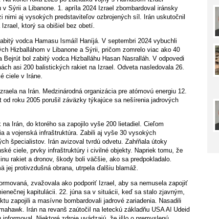
u v Sýrii a Libanone. 1. apríla 2024 Izrael zbombardoval iránsky
 nimi aj vysokých predstaviteľov ozbrojených síl. Irán uskutočnil
zrael, ktorý sa obišiel bez obetí.
 zabitý vodca Hamasu Ismáíl Haníjá. V septembri 2024 vybuchli
ých Hizballáhom v Libanone a Sýrii, pričom zomrelo viac ako 40
na Bejrút bol zabitý vodca Hizballáhu Hasan Nasralláh. V odpovedi
lnách asi 200 balistických rakiet na Izrael. Odveta nasledovala 26.
é ciele v Iráne.
Izraela na Irán. Medzinárodná organizácia pre atómovú energiu 12.
t od roku 2005 porušil záväzky týkajúce sa nešírenia jadrových
 na Irán, do ktorého sa zapojilo vyše 200 lietadiel. Cieľom
a a vojenská infraštruktúra. Zabili aj vyše 30 vysokých
ch špecialistov. Irán avizoval tvrdú odvetu. Zahŕňala útoky
nské ciele, prvky infraštruktúry i civilné objekty. Napriek tomu, že
inu rakiet a dronov, škody boli väčšie, ako sa predpokladalo.
 jej protivzdušná obrana, utrpela ďalšiu blamáž.
formovaná, zvažovala ako podporiť Izrael, aby sa nemusela zapojiť
enečnej kapitulácii. 22. júna sa v situácii, keď sa stalo zjavným,
iktu zapojili a masívne bombardovali jadrové zariadenia. Nasadili
 Tomahawk. Irán na revanš zaútočil na leteckú základňu USA Al Udeid
informoval. Niektoré zdroje uvádzajú, že išlo o premyslenú,