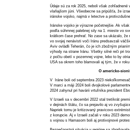
Údaje sú za rok 2025, neboli však zohľadnené ve
vlaňajšom júni. Všeobecne sa pripúšťa, že izrae
iránske vojsko, najmä v letectve a protivzdušne
Iránske vojsko je výrazne početnejšie. Ak však
podľa súhrnnej palebnej sily na 1. mieste vo 
krátkom čase prehrať. No zase sa ukázalo, že ni
vo svojej nenávisti voči Iránu predsavzali väčš
Aviv ovládli Teherán, čo je ich zbožným prianí
výhody na strane Iránu. Všetky silné reči pri tr
z počtu obetí v pozemnej vojne, lebo to by otria
USA sa okrem toho blamovali aj tým, že v roku 2
O americko-sionis
V Iráne boli od septembra 2023 niekoľkomesačné
V marci a máji 2024 boli dvojkolové parlamentn
2024 zahynul pri havárii vrtuľníka prezident E
V Izraeli sa v decembri 2022 stal tretíkrát pre
v dejinách štátu, čo sa prejavilo aj vo zvyšujúc
Napriek tomu je kritizovaný pravicovo extrémi
z korupcie. Aj v Izraeli začali v roku 2023 demo
s vojnou s Hamasom boli aj protivojnové protest
Bezpečnostná situácia v regióne sa zhoršovala