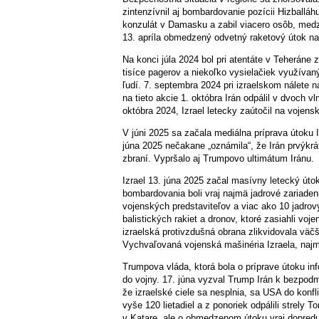
zintenzívnil aj bombardovanie pozícii Hizballáh
konzulát v Damasku a zabil viacero osôb, medzi
13. apríla obmedzený odvetný raketový útok na I
Na konci júla 2024 bol pri atentáte v Teheráne
tisíce pagerov a niekoľko vysielačiek využívan
ľudí. 7. septembra 2024 pri izraelskom nálete 
na tieto akcie 1. októbra Irán odpálil v dvoch v
októbra 2024, Izrael letecky zaútočil na vojensk
V júni 2025 sa začala mediálna príprava útoku 
júna 2025 nečakane „oznámila“, že Irán prvýkrá
zbraní. Vypršalo aj Trumpovo ultimátum Iránu.
Izrael 13. júna 2025 začal masívny letecký útok
bombardovania boli vraj najmä jadrové zariadeni
vojenských predstaviteľov a viac ako 10 jadrový
balistických rakiet a dronov, ktoré zasiahli voje
izraelská protivzdušná obrana zlikvidovala väčš
Vychvaľovaná vojenská mašinéria Izraela, najmä
Trumpova vláda, ktorá bola o príprave útoku in
do vojny. 17. júna vyzval Trump Irán k bezpodmi
že izraelské ciele sa nesplnia, sa USA do konfl
vyše 120 lietadiel a z ponoriek odpálili strely
v Katare, ale o obmedzenom útoku vraj dopredu 