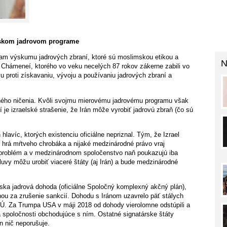
skom jadrovom programe
ram výskumu jadrových zbraní, ktoré sú moslimskou etikou a
N
 Chámeneí, ktorého vo veku necelých 87 rokov zákerne zabili vo
vu proti získavaniu, vývoju a používaniu jadrových zbraní a
dného ničenia. Kvôli svojmu mierovému jadrovému programu však
je izraelské strašenie, že Irán môže vyrobiť jadrovú zbraň (čo sú
lavíc, ktorých existenciu oficiálne nepriznal. Tým, že Izrael
, hrá mŕtveho chrobáka a nijaké medzinárodné právo vraj
ny problém a v medzinárodnom spoločenstvo naň poukazujú iba
mluvy môžu urobiť viaceré štáty (aj Irán) a bude medzinárodné
ánska jadrová dohoda (oficiálne Spoločný komplexný akčný plán),
ou za zrušenie sankcií. Dohodu s Iránom uzavrelo päť stálych
. Za Trumpa USA v máji 2018 od dohody vierolomne odstúpili a
ty a spoločnosti obchodujúce s ním. Ostatné signatárske štáty
án nič neporušuje.