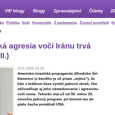
VIP blogy
Blogy
Zpravodajství
Články
20
ka
Politika
Svět
Komentáře
Z parlamentu
Životní prostředí
K
e
á agresia voči Iránu trvá
I.)
10.6.2026 14:20
Americko-izraelská propaganda dlhodobo šíri
klamstvo (z ktorého je už priam „mýtus“), že
Irán v krátkom čase vyrobí jadrovú zbraň, čím
zdôvodňuje aj jeho obmedzovanie i agresivitu
voči nemu. Teherán mal už od 50. rokov 20.
storočia jadrový program, pri ktorom mu do
pádu šacha pomáhali USA.