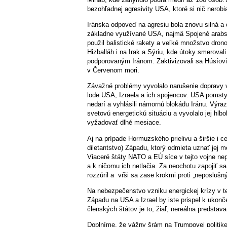
bezohľadnej agresivity USA, ktoré si nič nerobi
Iránska odpoveď na agresiu bola znovu silná a o
základne využívané USA, najmä Spojené arabsk
použil balistické rakety a veľké množstvo dronov.
Hizballáh i na Irak a Sýriu, kde útoky smeroval
podporovaným Iránom. Zaktivizovali sa Húsíovia
v Červenom mori.
Závažné problémy vyvolalo narušenie dopravy v 
lode USA, Izraela a ich spojencov. USA pomstyc
nedarí a vyhlásili námornú blokádu Iránu. Výr
svetovú energetickú situáciu a vyvolalo jej hlb
vyžadovať dlhé mesiace.
Aj na prípade Hormuzského prielivu a širšie i ce
diletantstvo) Západu, ktorý odmieta uznať jej m
Viaceré štáty NATO a EÚ síce v tejto vojne nepo
a k ničomu ich netlačia. Za neochotu zapojiť 
rozzúril a vŕši sa zase krokmi proti „neposl
Na nebezpečenstvo vzniku energickej krízy v t
Západu na USA a Izrael by iste prispel k ukonč
členských štátov je to, žiaľ, nereálna predstava
Doplníme, že vážny šrám na Trumpovej politike 