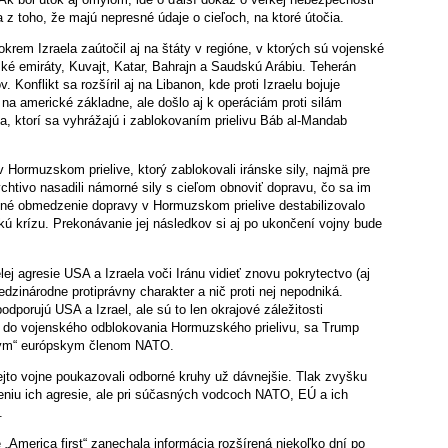
a z toho, že majú nepresné údaje o cieľoch, na ktoré útočia.
krem Izraela zaútočil aj na štáty v regióne, v ktorých sú vojenské
é emiráty, Kuvajt, Katar, Bahrajn a Saudskú Arábiu. Teherán
 Konflikt sa rozšíril aj na Libanon, kde proti Izraelu bojuje
i na americké základne, ale došlo aj k operáciám proti silám
, ktorí sa vyhrážajú i zablokovaním prielivu Báb al-Mandab
Hormuzskom prielive, ktorý zablokovali iránske sily, najmä pre
htivo nasadili námorné sily s cieľom obnoviť dopravu, čo sa im
azné obmedzenie dopravy v Hormuzskom prielive destabilizovalo
okú krízu. Prekonávanie jej následkov si aj po ukončení vojny bude
lej agresie USA a Izraela voči Iránu vidieť znovu pokrytectvo (aj
edzinárodne protiprávny charakter a nič proti nej nepodniká.
dporujú USA a Izrael, ale sú to len okrajové záležitosti
sa do vojenského odblokovania Hormuzského prielivu, sa Trump
ušným“ európskym členom NATO.
ejto vojne poukazovali odborné kruhy už dávnejšie. Tlak zvyšku
eniu ich agresie, ale pri súčasných vodcoch NATO, EÚ a ich
.
„America first“ zanechala informácia rozšírená niekoľko dní po