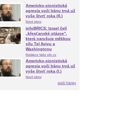
Americko-sionistická
agresia voči Iránu trvá už
vyše štvrť roka (II.)
Nové slovo
infoBRICS: Izrael čelí
„křesťanské otázce“,
která narušuje měkkou
sílu Tel Avivu a
Washingtonu
Redakce Vaše věc.cz
Americko-sionistická
agresia voči Iránu trvá už
vyše štvrť roka (I.)
Nové slovo
další články