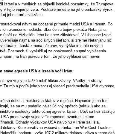
čil Izrael a v médiách sa objavili ironické poznámky, že Trumpova
nby v tejto vojne priveľa. Poukážeme ešte na jeho barbarský výrok,
j jeho starú civilizáciu.
, sprostredkoval návrh na dočasné prímerie medzi USA a Iránom. Po
e k ich ukončeniu nedošlo. Ukončeniu bojov prekáža Netanjahu,
e útočí na Hizballáh, lebo ho chce zlikvidovať. V Libanone Izrael
 uverejňuje najmä na sociálnych sieťach, si zrejme Netanjahu nič
ove táranie, častá zmena názorov, vymýšľanie stále nových
tvá. Posmech si vyslúžil aj za opakované spupné vyhlásenia
rumpom má Irán pravdu v tom, že jeho vyhláseniam neverí
 stave agresie USA a Izraela voči Iránu
tave vojny je ťažké robiť hlbšie závery. Všetky tri strany
Trump a podľa jeho vzoru aj viacerí predstavitelia USA otvorene
ré sa dotkli aj niektorých štátov v regióne. Najhoršie je na tom
dzajú, že sa mu podarilo nájsť účinný spôsob (taktiku) ako sa
niektoré následky tohtoročnej agresie. Izrael i USA sa tiež sťažujú
e USA predstavuje vojna v Trumpovom avanturistickom
 financií. Odhady výdavkov USA na vojnu v Iráne sa líšia.
árd dolárov. Konzervatívna webová stránka Iran War Cost Tracker
 Najvyššiu hodnotu, vyše 107,2 miliardy dolárov udáva v tento deň