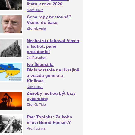
štátu v roku 2026
Nové slovo
Cena ropy nestoupá?
Všeho do času
Zbyněk Fiala
Nechci si utahovat řemen
u kalhot, pane
prezidente!
Jiří Paroubek
Ivo Šebestík:
Biolaboratoře na Ukrajině
a vražda generála
Kirillova
Nové slovo
Zásoby mohou být brzy
vyčerpány
Zbyněk Fiala
Petr Topinka: Za koho
mluví Bernd Posselt?
Petr Topinka