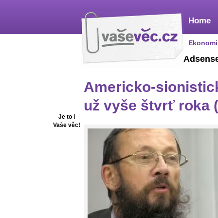
Home
Ekonomi
Adsens
Americko-sionistick
už vyše štvrť roka (I
Je to i
Vaše věc!