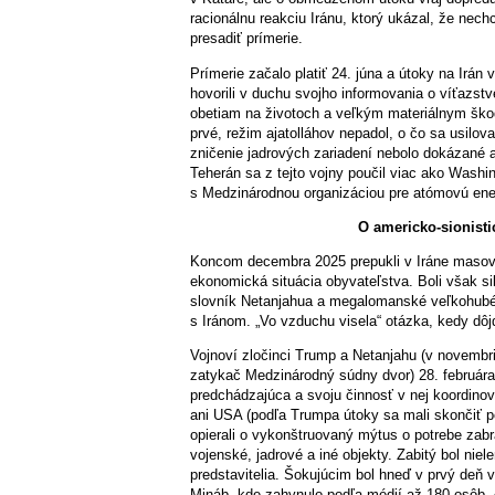
racionálnu reakciu Iránu, ktorý ukázal, že nech
presadiť prímerie.
Prímerie začalo platiť 24. júna a útoky na Irán 
hovorili v duchu svojho informovania o víťazs
obetiam na životoch a veľkým materiálnym škod
prvé, režim ajatolláhov nepadol, o čo sa usiloval
zničenie jadrových zariadení nebolo dokázané a 
Teherán sa z tejto vojny poučil viac ako Washi
s Medzinárodnou organizáciou pre atómovú energ
O americko-sionistic
Koncom decembra 2025 prepukli v Iráne masové 
ekonomická situácia obyvateľstva. Boli však s
slovník Netanjahua a megalomanské veľkohubé 
s Iránom. „Vo vzduchu visela“ otázka, kedy dô
Vojnoví zločinci Trump a Netanjahu (v novemb
zatykač Medzinárodný súdny dvor) 28. februára 
predchádzajúca a svoju činnosť v nej koordinov
ani USA (podľa Trumpa útoky sa mali skončiť po
opierali o vykonštruovaný mýtus o potrebe zabr
vojenské, jadrové a iné objekty. Zabitý bol niel
predstavitelia. Šokujúcim bol hneď v prvý deň
Mináb, kde zahynulo podľa médií až 180 osôb. 