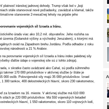
iť platnosť iránskej jadrovej dohody. Trump však bol v „boji
aniach stále stanovoval nové požiadavky, zavádzal a klamal, takže
timatívne stanovenie 2-mesačnej lehoty na prijatie jeho
porovnanie vojenských síl Izraela a Iránu.
istického úradu viac ako 10,2 mil. obyvateľov. Jeho rozloha sa
ené územia (Golanské výšiny a východný Jeruzalem), s ktorými má
egálnych osád na Západnom brehu Jordánu. Podľa odhadov z roku
dovskej národnosti a 21 % Arabov.
na porovnanie vojenských síl Izraela a Iránu index palebnej sily
šetky ďalšie údaje o vojenskej sile sú z tohto zdroja).
Izraela, v skratke často uvádzané ako Cahal, sú podľa súhrnného
jú takmer 170 000 príslušníkov v aktívnej službe (v štáte je
A
65 000 osôb. Polovojenské sily majú 35 000 príslušníkov. Izrael
r, 1 300 tankov, 400 delostreleckých hlavní, skoro 230 raketometov,
neď za Izraelom na 16. mieste. V aktívnej službe má 610 000
 silách je 220 000 príslušníkov. Má 550 vojenských lietadiel
lostreleckých hlavní, 1 550 raketometov, skoro 110 vojnových lodí,