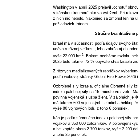
Washington v apríli 2025 prejavil „ochotu“ obnov
s iránskou traumou“ ako vo vytržení. Pri rokov
z nich nič nebolo. Nakoniec sa zmohol len na ul
požiadaviek Iránom.
Stručné kvantitatívne 
Izrael má v súčasnosti podľa údajov svojho štat
udáva v rôznej veľkosti, lebo zahŕňa aj obsad
2
vyše 22 000 km
. Bokom necháme rozlohu nel
2025 bolo takmer 72 % obyvateľstva Izraela ži
Z rôznych medializovaných rebríčkov vyberieme 
podľa webovej stránky Global Fire Power 2026 (v
Ozbrojené sily Izraela, oficiálne Obranné sily 
indexu palebnej sily na 15. mieste vo svete. Ma
povinná vojenská služba žien). V zálohách je 4
má takmer 600 vojenských lietadiel a helikopté
vyše 80 vojnových lodí, z toho 6 ponoriek.
Irán je podľa súhrnného indexu palebnej sily h
vojakov a 350 000 záložníkov. V polovojenských
a helikoptér, skoro 2 700 tankov, vyše 2 200 de
z toho 25 ponoriek.