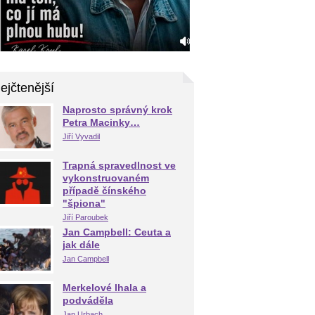
ejčtenější
Naprosto správný krok
Petra Macinky…
Jiří Vyvadil
Trapná spravedlnost ve
vykonstruovaném
případě čínského
"špiona"
Jiří Paroubek
Jan Campbell: Ceuta a
jak dále
Jan Campbell
Merkelové lhala a
podváděla
Jan Urbach