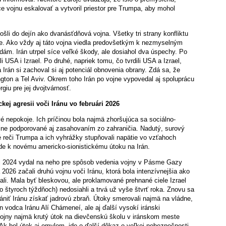
ce vojnu eskalovať a vytvoril priestor pre Trumpa, aby mohol
vošli do dejín ako dvanásťdňová vojna. Všetky tri strany konfliktu
tve. Ako vždy aj táto vojna viedla predovšetkým k nezmyselným
ám. Irán utrpel síce veľké škody, ale dosiahol dva úspechy. Po
i USA i Izrael. Po druhé, napriek tomu, čo tvrdili USA a Izrael,
Irán si zachoval si aj potenciál obnovenia obrany. Zdá sa, že
ngton a Tel Aviv. Okrem toho Irán po vojne vypovedal aj spoluprácu
iu pre jej dvojtvárnosť.
kej agresii voči Iránu vo februári 2026
nepokoje. Ich príčinou bola najmä zhoršujúca sa sociálno-
ilne podporované aj zasahovaním zo zahraničia. Nadutý, surový
reči Trumpa a ich vyhrážky stupňovali napätie vo vzťahoch
jde k novému americko-sionistickému útoku na Irán.
ri 2024 vydal na neho pre spôsob vedenia vojny v Pásme Gazy
2026 začali druhú vojnu voči Iránu, ktorá bola intenzívnejšia ako
ali. Mala byť bleskovou, ale proklamované prehnané ciele Izrael
 štyroch týždňoch) nedosiahli a trvá už vyše štvrť roka. Znovu sa
ániť Iránu získať jadrovú zbraň. Útoky smerovali najmä na vládne,
en vodca Iránu Alí Chámeneí, ale aj ďalší vysokí iránski
 vojny najmä krutý útok na dievčenskú školu v iránskom meste
Ak bol útok aj omylom, ide o ďalší dôkaz o veľkej nebezpečnosti