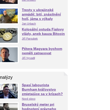
Tresty v ukrajinské
armádě: bití, znásilnění
holí, jáma s výkaly
Jan Urbach
Kolosální ostuda Fialovy
vlády, aneb kauza Bitcoin
Jiří Paroubek
Pétera Magyara bychom
neměli zatracovat
Jiří Vyvadil
nalýzy
Spasí labourista
Burnham kráľovstvo
zmietajúce sa v krízach?
Nové slovo
Bruselský meter pri
hodnotení právneho