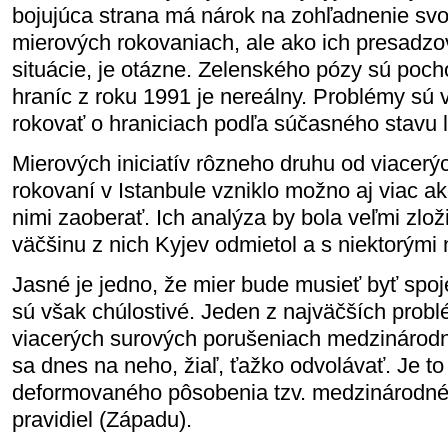
bojujúca strana má nárok na zohľadnenie svoj
mierových rokovaniach, ale ako ich presadzo
situácie, je otázne. Zelenského pózy sú pocho
hraníc z roku 1991 je nereálny. Problémy sú 
rokovať o hraniciach podľa súčasného stavu l
Mierových iniciatív rôzneho druhu od viacerýc
rokovaní v Istanbule vzniklo možno aj viac 
nimi zaoberať. Ich analýza by bola veľmi zloži
väčšinu z nich Kyjev odmietol a s niektorými
Jasné je jedno, že mier bude musieť byť spoj
sú však chúlostivé. Jeden z najväčších prob
viacerých surových porušeniach medzináro
sa dnes na neho, žiaľ, ťažko odvolávať. Je to
deformovaného pôsobenia tzv. medzinárodné
pravidiel (Západu).