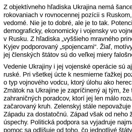
Z objektívneho hľadiska Ukrajina nemá šance
rokovaniach v rovnocennej pozícii s Ruskom, 
vedomé. Nie je to dobré, ale je to tak. Potenc
demograficky, ekonomicky i vojensky vo vojn
v Rusku. Z hľadiska „vyššieho mravného prin
Kyjev podporovaný „spojencami“. Žiaľ, motívy
jej členských štátov sú do veľkej miery falošn
Vedenie Ukrajiny i jej vojenské operácie sú a
ruské. Pri všetkej úcte k nesmierne ťažkej po
o typ vojnového vodcu, ktorý úlohu ako herec
Zmätok na Ukrajine je zapríčinený aj tým, že
zahraničných poradcov, ktorí jej len málo ro
začarovaný kruh. Zelenskyj stále nepovažuj
Západu za dostatočnú. Západ však od neho ž
úspechy. Politická podpora sa vyjadruje naj
pomoc sa odlišuje od toho, čo jednotlivé štáty