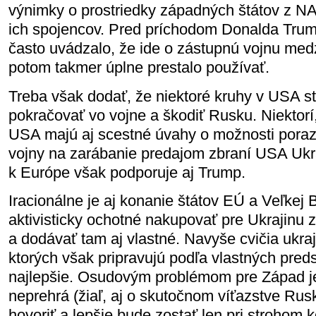
výnimky o prostriedky západných štátov z N
ich spojencov. Pred príchodom Donalda Tru
často uvádzalo, že ide o zástupnú vojnu med
potom takmer úplne prestalo používať.
Treba však dodať, že niektoré kruhy v USA s
pokračovať vo vojne a škodiť Rusku. Niektorí,
USA majú aj scestné úvahy o možnosti poraz
vojny na zarábanie predajom zbraní USA Ukr
k Európe však podporuje aj Trump.
Iracionálne je aj konanie štátov EÚ a Veľkej B
aktivisticky ochotné nakupovať pre Ukrajinu
a dodávať tam aj vlastné. Navyše cvičia ukra
ktorých však pripravujú podľa vlastných preds
najlepšie. Osudovým problémom pre Západ je
neprehrá (žiaľ, aj o skutočnom víťazstve Rusk
hovoriť a lepšie bude zostať len pri strohom