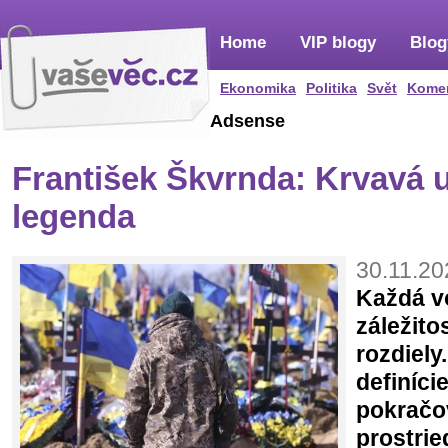
Home
VIP blogy
Blog
Ekonomika
Politika
Svět
Kome
Adsense
František Škvrnda: Krvavá 
legenda
30.11.20
Každá v
záležito
rozdiely
definície
pokračov
prostrie