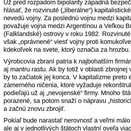
Už pred rozpadom bipolarity západná bezpeč
hlásať, že rozvinuté („liberálne“) kapitalistic
nevedú vojny. Za poslednú vojnu medzi kapita
považuje vojna medzi Argentínou a Veľkou Br
(Falklandské) ostrovy v roku 1982. Rozvinuté 
však „oprávnené“ viesť vojny proti komukoľv
kdekoľvek na svete, ktorý označia za hrozbu.
Výrobcovia zbraní patria k najbohatším firmám
aj mantru rastu. Ak by totiž v oblasti zbrojnej 
by to začiatok jej konca. V kapitalizme preto 
zámerného ničenia, ktoré vyžaduje rekonštruk
podieľajú už aj „nevojenské“ firmy. Mnoho štát
porazené, sa potom snaží o nápravu „historic
a začnú znovu zbrojiť.
Pokiaľ bude narastať nerovnosť a veľmi málo 
ale aj v jednotlivých štátoch vlastní oveľa vi