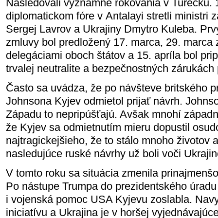
Nasledovali významné rokovania v Turecku. 
diplomatickom fóre v Antalayi stretli ministri
Sergej Lavrov a Ukrajiny Dmytro Kuleba. Prv
zmluvy bol predložený 17. marca, 29. marca 
delegáciami oboch štátov a 15. apríla bol pr
trvalej neutralite a bezpečnostných zárukách 
Často sa uvádza, že po návšteve britského p
Johnsona Kyjev odmietol prijať návrh. Johnson 
Západu to nepripúšťajú. Avšak mnohí západní
že Kyjev sa odmietnutím mieru dopustil osud
najtragickejšieho, že to stálo mnoho životov 
nasledujúce ruské návrhy už boli voči Ukraj
V tomto roku sa situácia zmenila prinajmenš
Po nástupe Trumpa do prezidentského úradu 
i vojenská pomoc USA Kyjevu zoslabla. Navy
iniciatívu a Ukrajina je v horšej vyjednávajúce