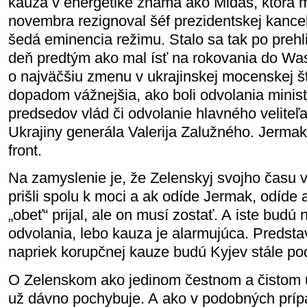
kauza v energetike známa ako Midas, ktorá má
novembra rezignoval šéf prezidentskej kancel
šedá eminencia režimu. Stalo sa tak po prehl
deň predtým ako mal ísť na rokovania do Wa
o najväčšiu zmenu v ukrajinskej mocenskej štr
dopadom vážnejšia, ako boli odvolania minis
predsedov vlád či odvolanie hlavného veliteľ
Ukrajiny generála Valerija Zalužného. Jermak 
front.
Na zamyslenie je, že Zelenskyj svojho času 
prišli spolu k moci a ak odíde Jermak, odíde a
„obeť“ prijal, ale on musí zostať. A iste budú
odvolania, lebo kauza je alarmujúca. Predstav
napriek korupčnej kauze budú Kyjev stále po
O Zelenskom ako jedinom čestnom a čistom 
už dávno pochybuje. A ako v podobných prípad