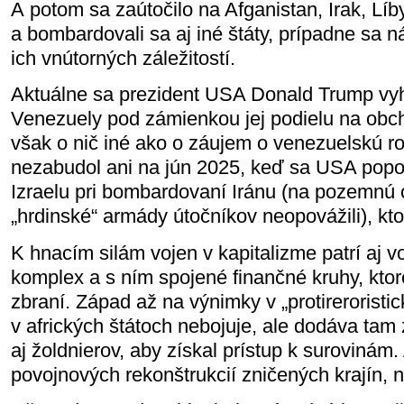
A potom sa zaútočilo na Afganistan, Irak, Líb
a bombardovali sa aj iné štáty, prípadne sa 
ich vnútorných záležitostí.
Aktuálne sa prezident USA Donald Trump vy
Venezuely pod zámienkou jej podielu na obc
však o nič iné ako o záujem o venezuelskú ro
nezabudol ani na jún 2025, keď sa USA popo
Izraelu pri bombardovaní Iránu (na pozemnú 
„hrdinské“ armády útočníkov neopovážili), ktor
K hnacím silám vojen v kapitalizme patrí aj 
komplex a s ním spojené finančné kruhy, ktor
zbraní. Západ až na výnimky v „protireroristi
v afrických štátoch nebojuje, ale dodáva tam
aj žoldnierov, aby získal prístup k surovinám.
povojnových rekonštrukcií zničených krajín, n