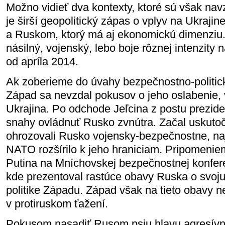
Možno vidieť dva kontexty, ktoré sú však na
je širší geopolitický zápas o vplyv na Ukraj
a Ruskom, ktorý má aj ekonomickú dimenziu.
násilný, vojenský, lebo boje rôznej intenzity 
od apríla 2014.
Ak zoberieme do úvahy bezpečnostno-politick
Západ sa nevzdal pokusov o jeho oslabenie,
Ukrajina. Po odchode Jeľcina z postu prezid
snahy ovládnuť Rusko zvnútra. Začal uskutočň
ohrozovali Rusko vojensky-bezpečnostne, n
NATO rozšírilo k jeho hraniciam. Pripomenie
Putina na Mníchovskej bezpečnostnej konferen
kde prezentoval rastúce obavy Ruska o svoju
politike Západu. Západ však na tieto obavy n
v protiruskom ťažení.
Pokusom nasadiť Rusom psiu hlavu agresívne