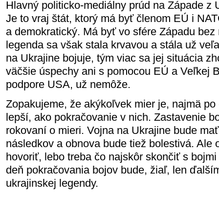
Hlavný politicko-mediálny prúd na Západe z U
Je to vraj štát, ktorý má byť členom EÚ i NAT
a demokratický. Má byť vo sfére Západu bez 
legenda sa však stala krvavou a stála už veľa
na Ukrajine bojuje, tým viac sa jej situácia z
väčšie úspechy ani s pomocou EÚ a Veľkej Bri
podpore USA, už nemôže.
Zopakujeme, že akýkoľvek mier je, najmä po
lepší, ako pokračovanie v nich. Zastavenie b
rokovaní o mieri. Vojna na Ukrajine bude mať 
následkov a obnova bude tiež bolestivá. Ale o
hovoriť, lebo treba čo najskôr skončiť s bojm
deň pokračovania bojov bude, žiaľ, len ďalš
ukrajinskej legendy.