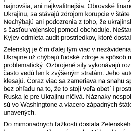
najnovšia, ani najkvalitnejšia. Obrovské finan
Ukrajinu, sa stávajú zdrojom korupcie v štáte 
Nechýbajú ani podozrenia z toho, že ukrajins
s časťou vojenskej pomoci obchoduje. Neštan
Kyjev odmieta audit prostriedkov, ktoré dostal
Zelenskyj je čím ďalej tým viac v nezávidenia
Ukrajine už chýbajú ľudské zdroje a spôsob m
problematický. Ozbrojené sily vykonávajú ro
často vedú len k zvýšeným stratám. Jeho aut
klesajú. Čoraz viac sa zameriava na snahu 
bez ohľadu na to, že to stojí veľa obetí i pros
Ruska je pre Ukrajinu ničivá. Náznaky nespo
sú vo Washingtone a viacero západných štát
unavených.
Do mimoriadnych ťažkostí dostala Zelenskéh