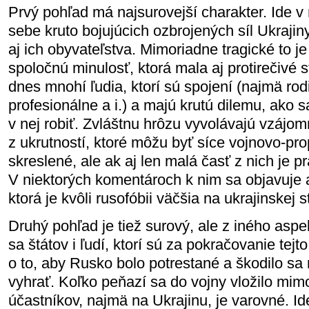
Prvý pohľad má najsurovejší charakter. Ide v
sebe kruto bojujúcich ozbrojených síl Ukrajin
aj ich obyvateľstva. Mimoriadne tragické to j
spoločnú minulosť, ktorá mala aj protirečivé 
dnes mnohí ľudia, ktorí sú spojení (najmä rodi
profesionálne a i.) a majú krutú dilemu, ako s
v nej robiť. Zvláštnu hrôzu vyvolávajú vzájo
z ukrutností, ktoré môžu byť síce vojnovo-pr
skreslené, ale ak aj len malá časť z nich je pr
V niektorých komentároch k nim sa objavuje 
ktorá je kvôli rusofóbii väčšia na ukrajinskej s
Druhý pohľad je tiež surový, ale z iného aspek
sa štátov i ľudí, ktorí sú za pokračovanie tejt
o to, aby Rusko bolo potrestané a škodilo sa
vyhrať. Koľko peňazí sa do vojny vložilo mim
účastníkov, najmä na Ukrajinu, je varovné. I