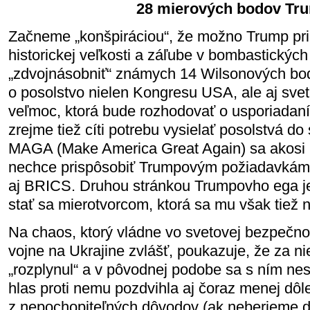
28 mierových bodov Tr
Začneme „konšpiráciou“, že možno Trump pri
historickej veľkosti a záľube v bombastických
„zdvojnásobniť“ známych 14 Wilsonových bod
o posolstvo nielen Kongresu USA, ale aj svet
veľmoc, ktorá bude rozhodovať o usporiadaní
zrejme tiež cíti potrebu vysielať posolstvá do
MAGA (Make America Great Again) sa akosi 
nechce prispôsobiť Trumpovým požiadavkám, 
aj BRICS. Druhou stránkou Trumpovho ega 
stať sa mierotvorcom, ktorá sa mu však tiež n
Na chaos, ktorý vládne vo svetovej bezpečno
vojne na Ukrajine zvlášť, poukazuje, že za ni
„rozplynul“ a v pôvodnej podobe sa s ním nes
hlas proti nemu pozdvihla aj čoraz menej dôl
z nepochopiteľných dôvodov (ak neberieme do