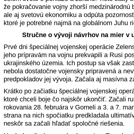
že pokračovanie vojny zhorší medzinárodnú 
ale aj svetovú ekonomiku a odpúta pozornosť
ktoré je potrebné najmä na globálnom Juhu rie
Stručne o vývoji návrhov na mier v u
Prvé dni špeciálnej vojenskej operácie Zelen
jeho prípravám na vojnu prekvapili a Rusi pos
ukrajinského územia. Ich postup sa však zast
nebola dostatočne vojensky pripravená a nev
predpokladov jej vývoja. Začala aj masívna
Krátko po začiatku špeciálnej vojenskej operáci
ktoré chceli boje čo najskôr ukončiť. Začali r
rokovania 28. februára v Gomeli a 3. a 7. ma
strana na nich spočiatku predkladala ultimatí
neskôr sa začali hľadať spoločné riešenia.