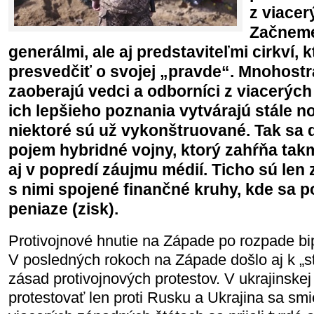
z viacer
Začneme 
generálmi, ale aj predstaviteľmi cirkví, 
presvedčiť o svojej „pravde“. Mnohost
zaoberajú vedci a odborníci z viacerých
ich lepšieho poznania vytvárajú stále no
niektoré sú už vykonštruované. Tak sa
pojem hybridné vojny, ktorý zahŕňa tak
aj v popredí záujmu médií. Ticho sú len 
s nimi spojené finančné kruhy, kde sa p
peniaze (zisk).
Protivojnové hnutie na Západe po rozpade bip
V posledných rokoch na Západe došlo aj k „s
zásad protivojnových protestov. V ukrajinske
protestovať len proti Rusku a Ukrajina sa sm