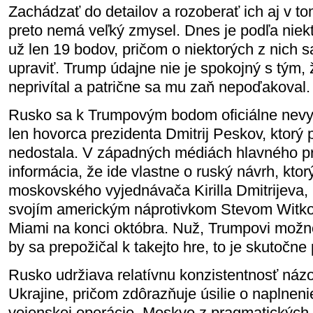
Zachádzať do detailov a rozoberať ich aj v 
preto nemá veľký zmysel. Dnes je podľa niek
už len 19 bodov, pričom o niektorých z nich 
upraviť. Trump údajne nie je spokojný s tým,
neprivítal a patrične sa mu zaň nepoďakoval.
Rusko sa k Trumpovým bodom oficiálne nevyj
len hovorca prezidenta Dmitrij Peskov, ktorý
nedostala. V západných médiách hlavného pr
informácia, že ide vlastne o ruský návrh, ktorý
moskovského vyjednávača Kirilla Dmitrijeva, 
svojím americkým náprotivkom Stevom Witko
Miami na konci októbra. Nuž, Trumpovi možno
by sa prepožičal k takejto hre, to je skutočne
Rusko udržiava relatívnu konzistentnosť náz
Ukrajine, pričom zdôrazňuje úsilie o naplneni
vojenskej operácie. Moskve z pragmatických