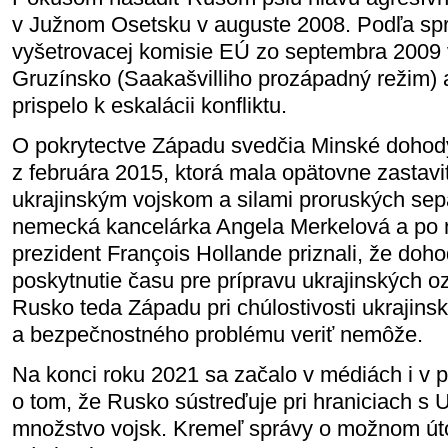
v Južnom Osetsku v auguste 2008. Podľa spr
vyšetrovacej komisie EÚ zo septembra 2009 
Gruzínsko (Saakašvilliho prozápadný režim) 
prispelo k eskalácii konfliktu.
O pokrytectve Západu svedčia Minské dohod
z februára 2015, ktorá mala opätovne zastavi
ukrajinským vojskom a silami proruských sepa
nemecká kancelárka Angela Merkelová a po n
prezident François Hollande priznali, že doh
poskytnutie času pre prípravu ukrajinských oz
Rusko teda Západu pri chúlostivosti ukrajins
a bezpečnostného problému veriť nemôže.
Na konci roku 2021 sa začalo v médiách i v po
o tom, že Rusko sústreďuje pri hraniciach s 
množstvo vojsk. Kremeľ správy o možnom út