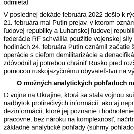
odmietal.
V poslednej dekáde februára 2022 došlo k rýc
21. februára mal Putin prejav, v ktorom ozná
ľudovej republiky a Luhanskej ľudovej republ
federácie RF schválila použitie vojenskej sily
hodinách 24. februára Putin oznámil začatie 
operácie s cieľom demilitarizácie a denacifik
zdôvodnil aj potrebou chrániť Rusko pred r
pomocou ruskojazyčnému obyvateľstvu na vý
O možných analytických pohľadoch na
O vojne na Ukrajine, ktorá sa stala vojnou sui
nadbytok protirečivých informácií, ako aj ne
dezinformácií, ktoré jej poznanie i hodnoteni
pracovne, bez nároku na komplexnosť, načrt
základné analytické pohľady (súhrny pohľado