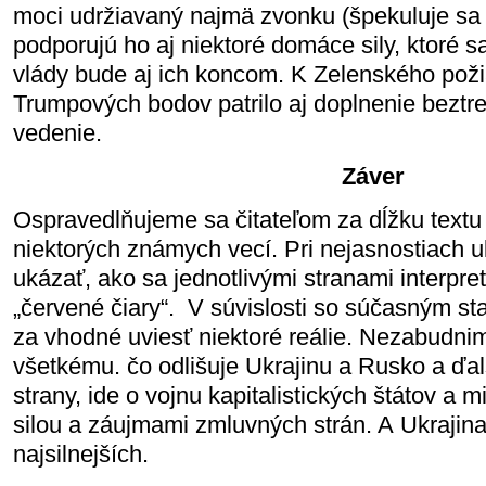
moci udržiavaný najmä zvonku (špekuluje sa o 
podporujú ho aj niektoré domáce sily, ktoré s
vlády bude aj ich koncom. K Zelenského po
Trumpových bodov patrilo aj doplnenie beztre
vedenie.
Záver
Ospravedlňujeme sa čitateľom za dĺžku textu
niektorých známych vecí. Pri nejasnostiach u
ukázať, ako sa jednotlivými stranami interpret
„červené čiary“. V súvislosti so súčasným s
za vhodné uviesť niektoré reálie. Nezabudni
všetkému. čo odlišuje Ukrajinu a Rusko a ďa
strany, ide o vojnu kapitalistických štátov a
silou a záujmami zmluvných strán. A Ukrajina
najsilnejších.