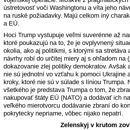
ústretovosť voči Washingtonu a víta jeho návrh
na ruské požiadavky. Majú celkom iný chara
a EÚ.
Hoci Trump vystupuje veľmi suverénne až na
ktoré poukazujú na to, že je ovplyvnený situ
okolia, ako aj politikmi, s ktorými sa stretáva
návrhy robí do určitej miery aj s ohľadom na 
dokazovanie zlej politiky demokratov. Avšak a
nie sú jednotní vo vzťahu k pomoci Ukrajine 
kroky, ktoré nie sú v súlade s líniou Trumpa.
všetkého je predstava Trumpa o tom, že zb
nakupovať štáty EÚ (NATO) a dodávať ich na U
veľkého mierotvorcu dodávanie zbraní do konfl
pokrytecky nepriame, vôbec nijako nepatrí.
Zelenskyj v krutom zov