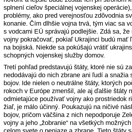
splnení cieľov špeciálnej vojenskej operácie)
problémy, ako pred verejnosťou zdôvodnia sv
konanie. Čím dlhšie vojna trvá, tým viac sa vo
s vodcami EÚ správajú podlejšie. Zdá sa, že
vojny pokračovať, pokiaľ Ukrajinci budú mať ľ
na bojiská. Niekde sa pokúšajú vrátiť ukraji
schopných vojenskej služby domov.
Tretí pohľad predstavujú štáty, ktoré nie sú z
nedodávajú do nich zbrane ani ľudí a snažia 
bojov. Ide nielen o neutrálne štáty, ktorých 
rokoch v Európe zmenšil, ale aj ďalšie štáty 
odmietajúce používať vojny ako prostriedok ri
žiaľ, je málo účinný. Poukazujú na ničivé ná
bojov, pričom väčšina z nich nepodporuje Zel
vojny a jeho „žobranie“ na všetkých možných 
celom svete o peniaze a zbrane. Tieto štáty 