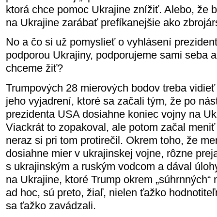
ktorá chce pomoc Ukrajine znížiť. Alebo, že 
na Ukrajine zarábať prefíkanejšie ako zbrojá
No a čo si už pomyslieť o vyhlásení preziden
podporou Ukrajiny, podporujeme sami seba a
chceme žiť?
Trumpových 28 mierových bodov treba vidieť v
jeho vyjadrení, ktoré sa začali tým, že po ná
prezidenta USA dosiahne koniec vojny na Ukr
Viackrát to zopakoval, ale potom začal meniť
neraz si pri tom protirečil. Okrem toho, že me
dosiahne mier v ukrajinskej vojne, rôzne pre
s ukrajinským a ruským vodcom a dával úloh
na Ukrajine, ktoré Trump okrem „súhrnných“ 
ad hoc, sú preto, žiaľ, nielen ťažko hodnotiteľn
sa ťažko zavádzali.