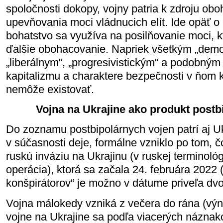
spoločnosti dokopy, vojny patria k zdroju ob
upevňovania moci vládnucich elít. Ide opäť o 
bohatstvo sa využíva na posilňovanie moci, k
ďalšie obohacovanie. Napriek všetkým „demo
„liberálnym“, „progresivistickým“ a podobným
kapitalizmu a charaktere bezpečnosti v ňom 
nemôže existovať.
Vojna na Ukrajine ako produkt postb
Do zoznamu postbipolárnych vojen patrí aj Uk
v súčasnosti deje, formálne vzniklo po tom, 
ruskú inváziu na Ukrajinu (v ruskej terminoló
operácia), ktorá sa začala 24. februára 2022
konšpirátorov“ je možno v dátume priveľa dvo
Vojna málokedy vzniká z večera do rána (výn
vojne na Ukrajine sa podľa viacerých náznako