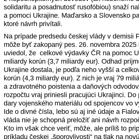
solidaritu a posadnutosť rusofóbiou) snaží n
a pomoci Ukrajine. Maďarsko a Slovensko pat
ktoré návrh privítali.
Na prípade predsedu českej vlády v demisii P
môže byť zakopaný pes. 26. novembra 2025 
uviedol, že celkové výdavky ČR na pomoc Ukr
miliardy korún (3,7 miliardy eur). Odhad príj
Ukrajine dostala, je podľa neho vyšší a celko
korún (4,3 miliardy eur). Z nich je vraj 79 mil
a zdravotného poistenia a daňových odvodov
rozpočtu vraj priniesli pracujúci Ukrajinci. Do
dary vojenského materiálu od spojencov vo vý
Ide o divné čísla, lebo sú aj iné údaje a Fial
vláda nie je schopná preložiť ani návrh rozpo
Kto im však chce veriť, môže, ale príliš to pr
príkladu českej „šporovlivosti“ na tlak na no