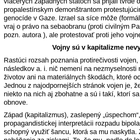
viacerých západných štátoch sa prijali tvrdé o
propalestínskym demonštrantom protestujúcim 
genocíde v Gaze. Izrael sa síce môže (formáln
vraj o právo na sebaobranu (proti civilným 
pozn. autora ), ale protestovať proti jeho vo
Vojny sú v kapitalizme nev
Rastúci rozsah poznania protirečivosti vojen, 
následkov a. i. nič nemení na nezmyselnosti
životov ani na materiálnych škodách, ktoré 
Jednou z najodpornejších stránok vojen je, ž
niekto na nich aj zbohatne a sú i takí, ktorí s
obnove.
Západ (kapitalizmus), zaslepený „úspechom“,
propagandistickej interpretácii rozpadu bipola
schopný využiť šancu, ktorá sa mu naskytla.