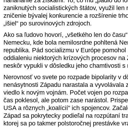
naháňanie za ziskami. To, čo mu „padlo do l
zaniknutých socialistických štátov, využil len
zničenie bývalej konkurencie a rozšírenie trh
„išiel“ po surovinových zdrojoch.
Ako sa ľudovo hovorí, „všetkého len do času“.
Nemecku, kde bola nemilosrdne pohltená N
republika. Pád socializmu v Európe pomohol 
oddialeniu niektorých krízových procesov na
neskôr vypukli v dôsledku jeho chamtivosti s 
Nerovnosť vo svete po rozpade bipolarity v 
nenásytnosti Západu narastala a vyvolávala 
viedlo k novým vojnám. Počet vojen po rozpad
čas poklesol, ale potom zase narástol. Prispe
USA a rôznych „koalícií“ ich spojencov. Začal
Západ sa pokrytecky podieľal na rozpútaní tra
ktorej sa po takmer polstoročnej prestávke vrá