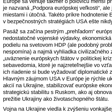
Európe sa venuje takmer o polovicu menší pr
je nazvaná „Podpora európskej veľkosti“, ale j
miestami i útočná. Takéto príkre hodnotenie 
v bezpečnostných stratégiách USA ešte nikd
Pasáž sa začína pestrým „prehľadom“ európ
nedostatočné vojenské výdavky, ekonomická 
podielu na svetovom HDP (ale podobný pro
nespomína) a najmä vyhliadka civilizačného z
„uväznenie európskych štátov v politickej kríz
sebavedomia, ktoré je najzreteľnejšie vo vz
ich riadenie si bude vyžadovať diplomatické
Hlavným záujmom USA v Európe je rýchle uk
akcií na Ukrajine, stabilizovať európske eko
strategickú stabilitu s Ruskom, ako aj obnova
prežitie Ukrajiny ako životaschopného štátu.
Vojna na Ukrajine viedla k zvýšeniu vonkajšej