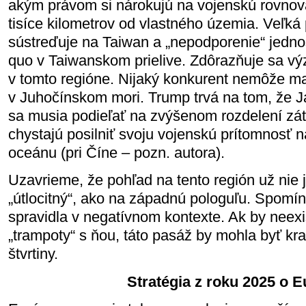
akým právom si nárokujú na vojenskú rovnov
tisíce kilometrov od vlastného územia. Veľká
sústreďuje na Taiwan a „nepodporenie“ jedno
quo v Taiwanskom prielive. Zdôrazňuje sa v
v tomto regióne. Nijaký konkurent nemôže m
v Juhočínskom mori. Trump trvá na tom, že 
sa musia podieľať na zvýšenom rozdelení zá
chystajú posilniť svoju vojenskú prítomnosť 
oceánu (pri Číne – pozn. autora).
Uzavrieme, že pohľad na tento región už nie j
„útlocitný“, ako na západnú pologuľu. Spomí
spravidla v negatívnom kontexte. Ak by neex
„trampoty“ s ňou, táto pasáž by mohla byť krat
štvrtiny.
Stratégia z roku 2025 o 