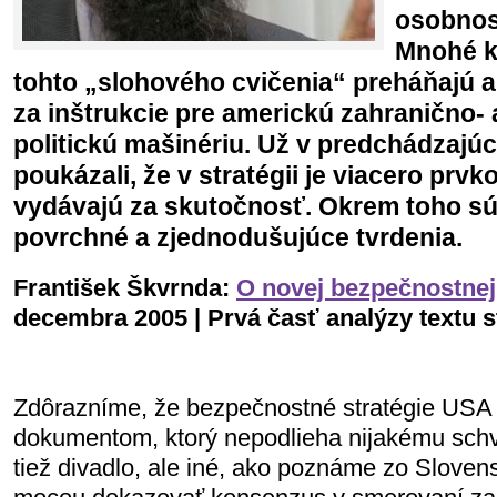
osobnost
Mnohé k
tohto „slohového cvičenia“ preháňajú 
za inštrukcie pre americkú zahranično-
politickú mašinériu. Už v predchádzajú
poukázali, že v stratégii je viacero prvko
vydávajú za skutočnosť. Okrem toho sú
povrchné a zjednodušujúce tvrdenia.
František Škvrnda:
O novej bezpečnostnej
decembra 2005 | Prvá časť analýzy textu s
Zdôrazníme, že bezpečnostné stratégie USA
dokumentom, ktorý nepodlieha nijakému schv
tiež divadlo, ale iné, ako poznáme zo Slovens