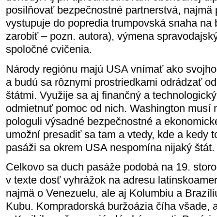
posilňovať bezpečnostné partnerstvá, najmä p
vystupuje do popredia trumpovská snaha na 
zarobiť – pozn. autora), výmena spravodajský
spoločné cvičenia.
Národy regiónu majú USA vnímať ako svojho 
a budú sa rôznymi prostriedkami odrádzať od
štátmi. Využije sa aj finančný a technologický
odmietnuť pomoc od nich. Washington musí 
pologuli výsadné bezpečnostné a ekonomické
umožní presadiť sa tam a vtedy, kde a kedy t
pasáži sa okrem USA nespomína nijaký štát.
Celkovo sa duch pasáže podobá na 19. storoč
v texte dosť vyhrážok na adresu latinskoamer
najmä o Venezuelu, ale aj Kolumbiu a Brazíli
Kubu. Kompradorská buržoázia číha všade, a