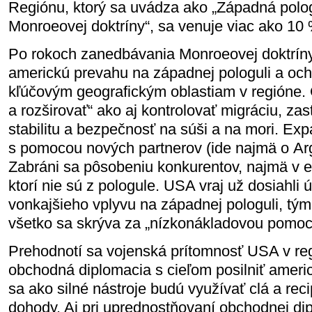
Regiónu, ktorý sa uvádza ako „Západná polo
Monroeovej doktríny“, sa venuje viac ako 10 %
Po rokoch zanedbávania Monroeovej doktrín
americkú prevahu na západnej pologuli a ochr
kľúčovým geografickým oblastiam v regióne. 
a rozširovať“ ako aj kontrolovať migráciu, zast
stabilitu a bezpečnosť na súši a na mori. Ex
s pomocou nových partnerov (ide najmä o Arg
Zabráni sa pôsobeniu konkurentov, najmä v e
ktorí nie sú z pologule. USA vraj už dosiahli
vonkajšieho vplyvu na západnej pologuli, tým
všetko sa skrýva za „nízkonákladovou pomoc
Prehodnotí sa vojenská prítomnosť USA v re
obchodná diplomacia s cieľom posilniť amer
sa ako silné nástroje budú využívať clá a re
dohody. Aj pri uprednostňovaní obchodnej di