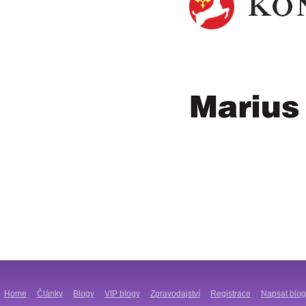
Home
Články
Blogy
VIP blogy
Zpravodajství
Registrace
Napsat blog