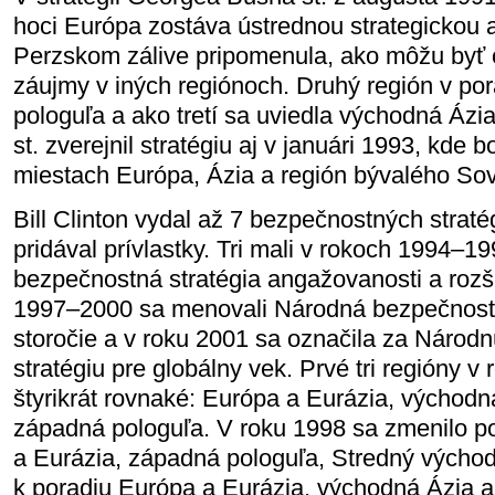
hoci Európa zostáva ústrednou strategickou a
Perzskom zálive pripomenula, ako môžu byť
záujmy v iných regiónoch. Druhý región v po
pologuľa a ako tretí sa uviedla východná Ázi
st. zverejnil stratégiu aj v januári 1993, kde b
miestach Európa, Ázia a región bývalého So
Bill Clinton vydal až 7 bezpečnostných stratég
pridával prívlastky. Tri mali v rokoch 1994–
bezpečnostná stratégia angažovanosti a rozšir
1997–2000 sa menovali Národná bezpečnostn
storočie a v roku 2001 sa označila za Národ
stratégiu pre globálny vek. Prvé tri regióny 
štyrikrát rovnaké: Európa a Eurázia, východn
západná pologuľa. V roku 1998 sa zmenilo p
a Eurázia, západná pologuľa, Stredný východ.
k poradiu Európa a Eurázia, východná Ázia 