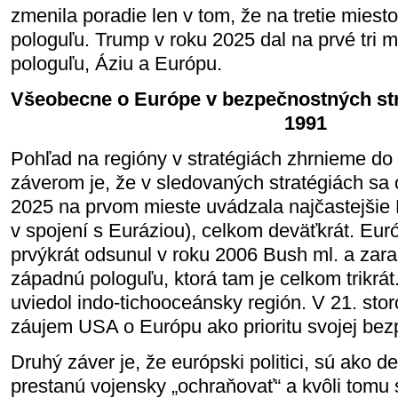
zmenila poradie len v tom, že na tretie miest
pologuľu. Trump v roku 2025 dal na prvé tri 
pologuľu, Áziu a Európu.
Všeobecne o Európe v bezpečnostných st
1991
Pohľad na regióny v stratégiách zhrnieme do
záverom je, že v sledovaných stratégiách sa
2025 na prvom mieste uvádzala najčastejšie 
v spojení s Euráziou), celkom deväťkrát. Eur
prvýkrát odsunul v roku 2006 Bush ml. a zara
západnú pologuľu, ktorá tam je celkom trikrát
uviedol indo-tichooceánsky región. V 21. storo
záujem USA o Európu ako prioritu svojej bezp
Druhý záver je, že európski politici, sú ako d
prestanú vojensky „ochraňovať“ a kvôli tomu 