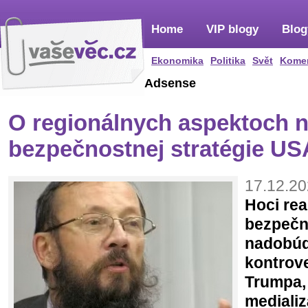
Home
VIP blogy
Blog
Ekonomika
Politika
Svět
Kome
Adsense
O regionálnych aspektoch n
bezpečnostnej stratégie US
17.12.20
Hoci rea
bezpečn
nadobúd
kontrov
Trumpa, 
medializ