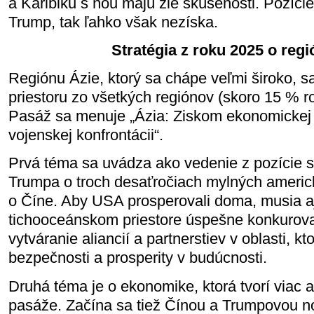
a Karibiku s ňou majú zlé skúsenosti. Pozície
Trump, tak ľahko však nezíska.
Stratégia z roku 2025 o regi
Regiónu Ázie, ktorý sa chápe veľmi široko, s
priestoru zo všetkých regiónov (skoro 15 % ro
Pasáž sa menuje „Ázia: Ziskom ekonomickej
vojenskej konfrontácii“.
Prvá téma sa uvádza ako vedenie z pozície s
Trumpa o troch desaťročiach mylných ameri
o Číne. Aby USA prosperovali doma, musia aj
tichooceánskom priestore úspešne konkurova
vytváranie aliancií a partnerstiev v oblasti, 
bezpečnosti a prosperity v budúcnosti.
Druhá téma je o ekonomike, ktorá tvorí viac ak
pasáže. Začína sa tiež Čínou a Trumpovou 