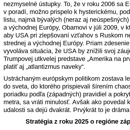
nezmyselné ústupky. To, že v roku 2006 sa Eu
v poradí, možno prispelo k hysterickému, p
listu, najmä bývalých (neraz aj neúspešných) 
a východnej Európy, Obamovi v júli 2009, v kt
aby USA pri zlepšovaní vzťahov s Ruskom n
strednej a východnej Európy. Priam zdesenie
vyvoláva situácia, že USA by znížili svoj zá
Trumpovej utkvelej predstave „Amerika na pr
platiť aj „atlantizmus naveky“.
Ustráchaným európskym politikom zostava le
do sveta, do ktorého prispievali šírením ch
poriadku podľa (západných) pravidiel a pokr
metra, sa vráti minulosť. Avšak ako povedal kl
udalosti sa dejú dvakrát. Prvýkrát to je dráma
Stratégia z roku 2025 o regióne zá