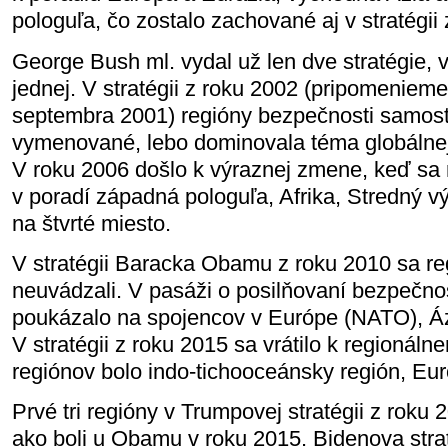
pologuľa, čo zostalo zachované aj v stratégii
George Bush ml. vydal už len dve stratégie
jednej. V stratégii z roku 2002 (pripomenieme
septembra 2001) regióny bezpečnosti samost
vymenované, lebo dominovala téma globálnej
V roku 2006 došlo k výraznej zmene, keď sa
v poradí západná pologuľa, Afrika, Stredný v
na štvrté miesto.
V stratégii Baracka Obamu z roku 2010 sa r
neuvádzali. V pasáži o posilňovaní bezpečno
poukázalo na spojencov v Európe (NATO), Áz
V stratégii z roku 2015 sa vrátilo k regionál
regiónov bolo indo-tichooceánsky región, Eur
Prvé tri regióny v Trumpovej stratégii z roku 
ako boli u Obamu v roku 2015. Bidenova stra