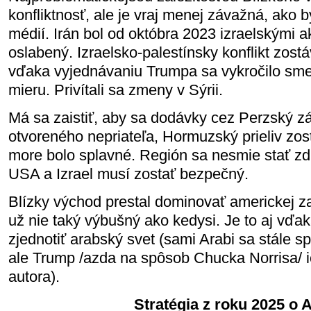
konfliktnosť, ale je vraj menej závažná, ako 
médií. Irán bol od októbra 2023 izraelskými 
oslabený. Izraelsko-palestínsky konflikt zostá
vďaka vyjednávaniu Trumpa sa vykročilo sme
mieru. Privítali sa zmeny v Sýrii.
Má sa zaistiť, aby sa dodávky cez Perzský zál
otvoreného nepriateľa, Hormuzský prieliv zos
more bolo splavné. Región sa nesmie stať zdr
USA a Izrael musí zostať bezpečný.
Blízky východ prestal dominovať americkej zah
už nie taký výbušný ako kedysi. Je to aj vď
zjednotiť arabský svet (sami Arabi sa stále s
ale Trump /azda na spôsob Chucka Norrisa/ i
autora).
Stratégia z roku 2025 o A