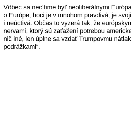
Vôbec sa necítime byť neoliberálnymi Európ
o Európe, hoci je v mnohom pravdivá, je svo
i neúctivá. Občas to vyzerá tak, že európsk
nervami, ktorý sú zaťažení potrebou americk
nič iné, len úplne sa vzdať Trumpovmu nátlak
podrážkami“.