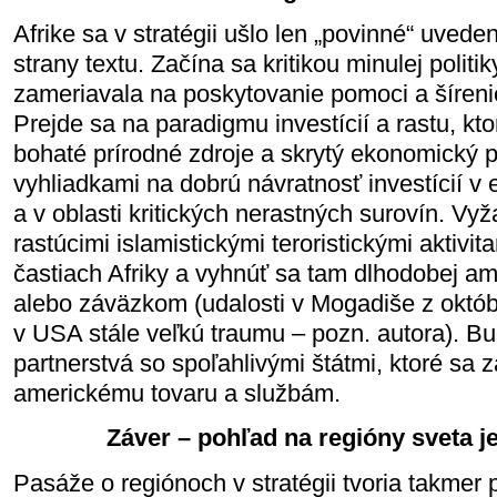
Afrike sa v stratégii ušlo len „povinné“ uvede
strany textu. Začína sa kritikou minulej politik
zameriavala na poskytovanie pomoci a šírenie 
Prejde sa na paradigmu investícií a rastu, kt
bohaté prírodné zdroje a skrytý ekonomický po
vyhliadkami na dobrú návratnosť investícií v
a v oblasti kritických nerastných surovín. Vy
rastúcimi islamistickými teroristickými aktivit
častiach Afriky a vyhnúť sa tam dlhodobej am
alebo záväzkom (udalosti v Mogadiše z októb
v USA stále veľkú traumu – pozn. autora). B
partnerstvá so spoľahlivými štátmi, ktoré sa za
americkému tovaru a službám.
Záver – pohľad na regióny sveta j
Pasáže o regiónoch v stratégii tvoria takmer p