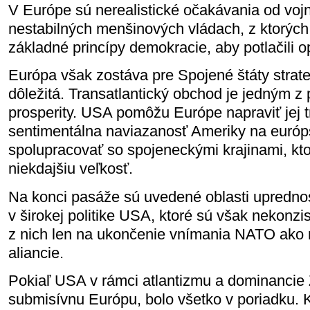
V Európe sú nerealistické očakávania od voj
nestabilných menšinových vládach, z ktorýc
základné princípy demokracie, aby potlačili o
Európa však zostáva pre Spojené štáty strate
dôležitá. Transatlantický obchod je jedným z 
prosperity. USA pomôžu Európe napraviť jej tr
sentimentálna naviazanosť Ameriky na európ
spolupracovať so spojeneckými krajinami, kto
niekdajšiu veľkosť.
Na konci pasáže sú uvedené oblasti upredno
v širokej politike USA, ktoré sú však nekon
z nich len na ukončenie vnímania NATO ako n
aliancie.
Pokiaľ USA v rámci atlantizmu a dominancie
submisívnu Európu, bolo všetko v poriadku.