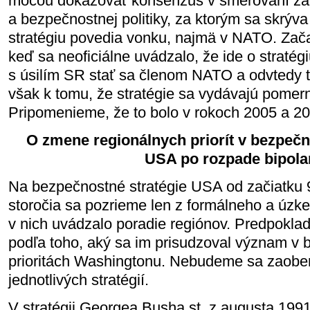
mocou dokazovať konsenzus v smerovaní za
a bezpečnostnej politiky, za ktorým sa skrýva
stratégiu povedia vonku, najmä v NATO. Zača
keď sa neoficiálne uvádzalo, že ide o stratégiu
s úsilím SR stať sa členom NATO a odvtedy t
však k tomu, že stratégie sa vydávajú pomer
Pripomenieme, že to bolo v rokoch 2005 a 
O zmene regionálnych priorít v bezpečn
USA po rozpade bipolar
Na bezpečnostné stratégie USA od začiatku 
storočia sa pozrieme len z formálneho a úzke
v nich uvádzalo poradie regiónov. Predpokla
podľa toho, aký sa im prisudzoval význam v
prioritách Washingtonu. Nebudeme sa zaobe
jednotlivých stratégií.
V stratégii Georgea Busha st. z augusta 1991