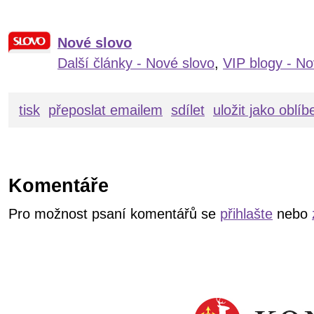
Nové slovo
Další články - Nové slovo
,
VIP blogy - No
tisk
přeposlat emailem
sdílet
uložit jako oblí
Komentáře
Pro možnost psaní komentářů se
přihlašte
nebo