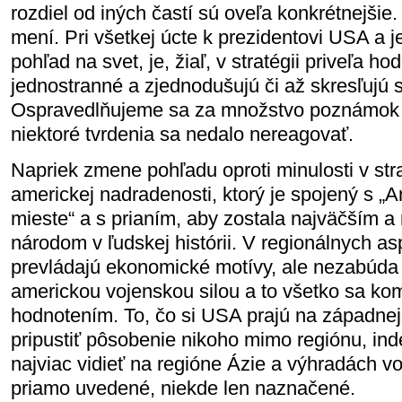
rozdiel od iných častí sú oveľa konkrétnejšie
mení. Pri všetkej úcte k prezidentovi USA a j
pohľad na svet, je, žiaľ, v stratégii priveľa ho
jednostranné a zjednodušujú či až skresľujú 
Ospravedlňujeme sa za množstvo poznámok v
niektoré tvrdenia sa nedalo nereagovať.
Napriek zmene pohľadu oproti minulosti v str
americkej nadradenosti, ktorý je spojený s 
mieste“ a s prianím, aby zostala najväčším 
národom v ľudskej histórii. V regionálnych as
prevládajú ekonomické motívy, ale nezabúda
americkou vojenskou silou a to všetko sa ko
hodnotením. To, čo si USA prajú na západnej
pripustiť pôsobenie nikoho mimo regiónu, in
najviac vidieť na regióne Ázie a výhradách v
priamo uvedené, niekde len naznačené.