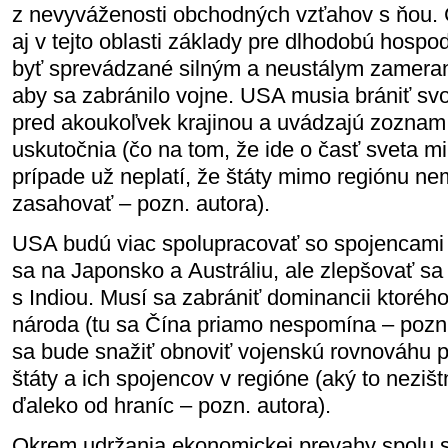
z nevyváženosti obchodných vzťahov s ňou. 
aj v tejto oblasti základy pre dlhodobú hospod
byť sprevádzané silným a neustálym zameran
aby sa zabránilo vojne. USA musia brániť sv
pred akoukoľvek krajinou a uvádzajú zoznam 
uskutočnia (čo na tom, že ide o časť sveta 
prípade už neplatí, že štáty mimo regiónu n
zasahovať – pozn. autora).
USA budú viac spolupracovať so spojencami 
sa na Japonsko a Austráliu, ale zlepšovať sa
s Indiou. Musí sa zabrániť dominancii ktoré
národa (tu sa Čína priamo nespomína – pozn
sa bude snažiť obnoviť vojenskú rovnováhu p
štáty a ich spojencov v regióne (aký to nezi
ďaleko od hraníc – pozn. autora).
Okrem udržania ekonomickej prevahy spolu 