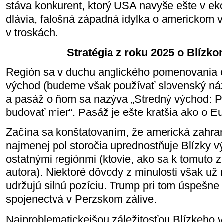
stáva konkurent, ktorý USA navyše ešte v ek
dlávia, falošná západná idylka o americkom 
v troskách.
Stratégia z roku 2025 o Blízk
Región sa v duchu anglického pomenovania 
východ (budeme však používať slovenský ná
a pasáž o ňom sa nazýva „Stredný východ: 
budovať mier“. Pasáž je ešte kratšia ako o E
Začína sa konštatovaním, že americká zahran
najmenej pol storočia uprednostňuje Blízky 
ostatnými regiónmi (ktovie, ako sa k tomuto z
autora). Niektoré dôvody z minulosti však už 
udržujú silnú pozíciu. Trump pri tom úspešne 
spojenectvá v Perzskom zálive.
Najproblematickejšou záležitosťou Blízkeho