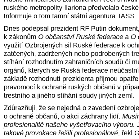
ruského metropolity Ilariona předvolalo česk
Informuje o tom tamní státní agentura TASS.
Dnes podepsal prezident RF Putin dokument,
k zákonům
O občanství Ruské federace
a
O 
využití Ozbrojených sil Ruské federace k oc
zatčených, zadržených nebo podrobených tre
stíhání rozhodnutím zahraničních soudů či 
orgánů, kterých se Ruská federace neúčastní.
základě rozhodnutí prezidenta přijmou opatře
pravomocí k ochraně ruských občanů v případě
trestního a jiného stíhání soudy jiných zemí.
Zdůrazňuji, že se nejedná o zavedení ozbrojen
o ochraně občanů, o akci záchrany lidí.
Musím
profesionalitě našeho vyšetřovacího výboru. J
takové provokace řešili profesionálové
, řekl 