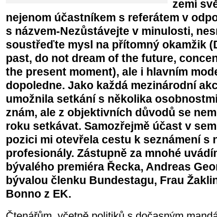
zemí svě
nejenom účastníkem s referátem v odpo
s názvem-Nezůstávejte v minulosti, nes
soustřeďte mysl na přítomný okamžik (D
past, do not dream of the future, conce
the present moment), ale i hlavním mod
dopoledne. Jako každá mezinárodní akce,
umožnila setkání s několika osobnostmi,
znám, ale z objektivních důvodů se ne
roku setkávat. Samozřejmě účast v semin
pozici mi otevřela cestu k seznámení s
profesionály. Zástupně za mnohé uvádí
bývalého premiéra Řecka, Andreas Geo
bývalou členku Bundestagu, Frau Žaklin
Bonno z EK.
Čtenářům, včetně politiků s dočasným mand