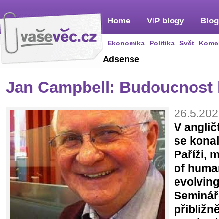
Home
VIP blogy
Blog
Ekonomika
Politika
Svět
Kome
Adsense
Jan Campbell: Budoucnost 
26.5.202
V anglič
se konal
Paříži, 
of human
evolving
Seminář
přibližn