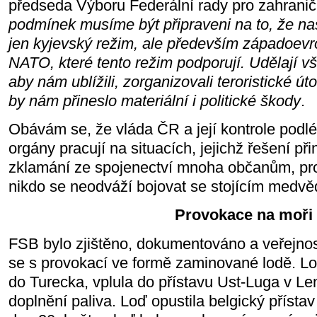
předseda Výboru Federální rady pro zahranič
podmínek musíme být připraveni na to, že naš
jen kyjevský režim, ale především západoev
NATO, které tento režim podporují. Udělají vše,
aby nám ublížili, zorganizovali teroristické ú
by nám přineslo materiální i politické škody
.
Obávám se, že vláda ČR a její kontrole podlé
orgány pracují na situacích, jejichž řešení při
zklamání ze spojenectví mnoha občanům, p
nikdo se neodváží bojovat se stojícím medv
Provokace na moři
FSB bylo zjištěno, dokumentováno a veřejnos
se s provokací ve formě zaminované lodě. L
do Turecka, vplula do přístavu Ust-Luga v Le
doplnění paliva. Loď opustila belgický přísta