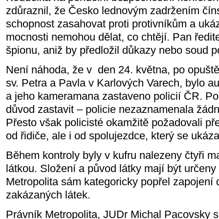
zdůraznil, že Česko lednovým zadržením čín
schopnost zasahovat proti protivníkům a ukáza
mocnosti nemohou dělat, co chtějí. Pan ředit
špionu, aniž by předložil důkazy nebo soud p
Není náhoda, že v den 24. května, po opuště
sv. Petra a Pavla v Karlových Varech, bylo au
a jeho kameramana zastaveno policií ČR. Po
důvod zastavit – policie nezaznamenala žádn
Přesto však policisté okamžitě požadovali př
od řidiče, ale i od spolujezdce, který se ukáza
Během kontroly byly v kufru nalezeny čtyři m
látkou. Složení a původ látky mají být určen
Metropolita sám kategoricky popřel zapojení 
zakázaných látek.
Právník Metropolita, JUDr Michal Pacovsky 