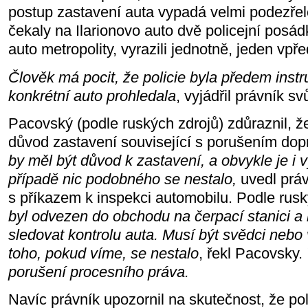
postup zastavení auta vypadá velmi podezřele
čekaly na Ilarionovo auto dvě policejní posád
auto metropolity, vyrazili jednotně, jeden vpř
Člověk má pocit, že policie byla předem instr
konkrétní auto prohledala
, vyjádřil právník sv
Pacovský (podle ruských zdrojů) zdůraznil, ž
důvod zastavení související s porušením dop
by měl být důvod k zastavení, a obvykle je i 
případě nic podobného se nestalo,
uvedl prá
s příkazem k inspekci automobilu. Podle rusk
byl odvezen do obchodu na čerpací stanici a
sledovat kontrolu auta.
Musí být svědci nebo
toho, pokud víme, se nestalo
, řekl Pacovsky.
porušení procesního práva.
Navíc právník upozornil na skutečnost, že poli