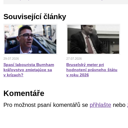
Související články
29.07.2026
27.07.2026
Spasí labourista Burnham
Bruselský meter pri
kráľovstvo zmietajúce sa
hodnotení právneho štátu
v krízach?
v roku 2026
Komentáře
Pro možnost psaní komentářů se
přihlašte
nebo