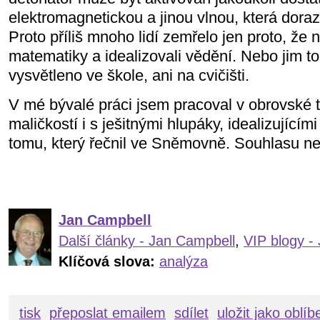
elektromagnetickou a jinou vlnou, která doraz
Proto příliš mnoho lidí zemřelo jen proto, že ne
matematiky a idealizovali vědění. Nebo jim to
vysvětleno ve škole, ani na cvičišti.
V mé bývalé práci jsem pracoval v obrovské
maličkostí i s ješitnými hlupáky, idealizující
tomu, který řečnil ve Sněmovně. Souhlasu n
Jan Campbell
Další články - Jan Campbell
,
VIP blogy -
Klíčová slova:
analýza
tisk
přeposlat emailem
sdílet
uložit jako oblí