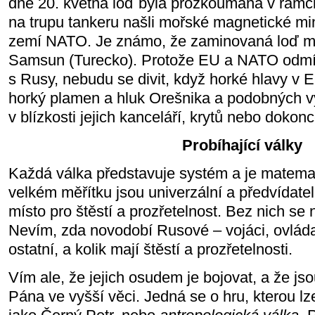
dne 20. května loď byla prozkoumána v rámci 
na trupu tankeru našli mořské magnetické mi
zemí NATO. Je známo, že zaminovaná loď míř
Samsun (Turecko). Protože EU a NATO odmí
s Rusy, nebudu se divit, když horké hlavy v
horký plamen a hluk Orešnika a podobných vý
v blízkosti jejich kanceláří, krytů nebo doko
Probíhající války
Každá válka představuje systém a je matema
velkém měřítku jsou univerzální a předvídateln
místo pro štěstí a prozřetelnost. Bez nich se 
Nevím, zda novodobí Rusové – vojáci, ovláda
ostatní, a kolik mají štěstí a prozřetelnosti.
Vím ale, že jejich osudem je bojovat, a že js
Pána ve vyšší věci. Jedná se o hru, kterou lz