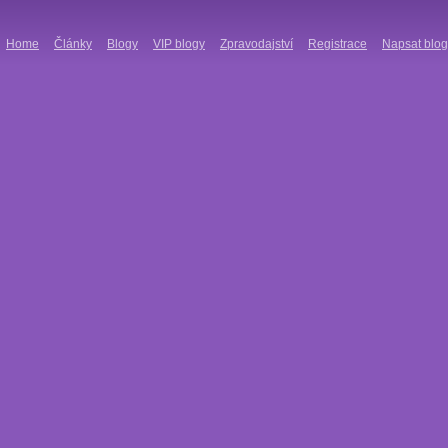
Home
Články
Blogy
VIP blogy
Zpravodajství
Registrace
Napsat blog