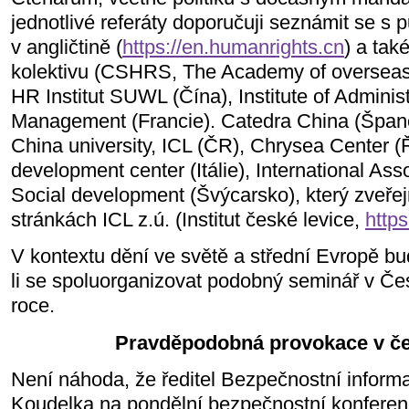
jednotlivé referáty doporučuji seznámit se s 
v angličtině (
https://en.humanrights.cn
) a ta
kolektivu (CSHRS, The Academy of overseas 
HR Institut SUWL (Čína), Institute of Adminis
Management (Francie). Catedra China (Španěl
China university, ICL (ČR), Chrysea Center (Ř
development center (Itálie), International As
Social development (Švýcarsko), který zveř
stránkách ICL z.ú. (Institut české levice,
https
V kontextu dění ve světě a střední Evropě bu
li se spoluorganizovat podobný seminář v Čes
roce.
Pravděpodobná provokace v če
Není náhoda, že ředitel Bezpečnostní informa
Koudelka na pondělní bezpečnostní konfere