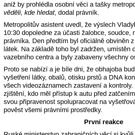
aniž by prohlédla osobní věci a tašky metropo
věděli, kde hledat
, dodal právník.
Metropolitův asistent uvedl, že výslech Vlady
10:30 dopoledne za účasti žalobce, soudce, 
právníka. Den předtím byl oficiálně obviněn
látek. Na základě toho byl zadržen, umístěn
vazebního centra a byly zabaveny všechny os
Proto se nabízí a je bíle dni, že obhajoba bu
vyšetření látky, obalů, otisku prstů a DNA kon
všech videozáznamech zastavení a kontroly. Z
zjištění, kdo měl přístup k autu před zatčením
svou připravenost spolupracovat na vyšetřová
pověst všemi právními prostředky.
První reakce
Ruské ministerstvo zahraničních věcí si kvůl