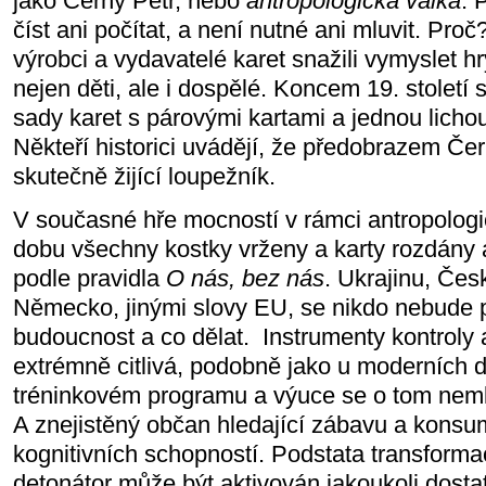
jako Černý Petr, nebo
antropologická válka
. 
číst ani počítat, a není nutné ani mluvit. Pro
výrobci a vydavatelé karet snažili vymyslet hr
nejen děti, ale i dospělé. Koncem 19. století 
sady karet s párovými kartami a jednou lichou
Někteří historici uvádějí, že předobrazem Če
skutečně žijící loupežník.
V současné hře mocností v rámci antropologick
dobu všechny kostky vrženy a karty rozdány a
podle pravidla
O nás, bez nás
. Ukrajinu, Česk
Německo, jinými slovy EU, se nikdo nebude ptá
budoucnost a co dělat. Instrumenty kontroly 
extrémně citlivá, podobně jako u moderních
tréninkovém programu a výuce se o tom nemlu
A znejistěný občan hledající zábavu a konsum 
kognitivních schopností. Podstata transforma
detonátor může být aktivován jakoukoli dosta