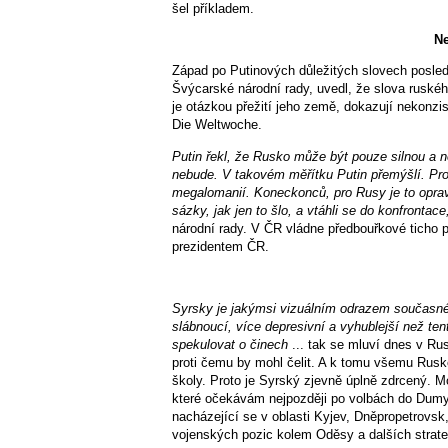
šel příkladem.
Ne
Západ po Putinových důležitých slovech posled
Švýcarské národní rady, uvedl, že slova ruskéh
je otázkou přežití jeho země, dokazují nekonzi
Die Weltwoche.
Putin řekl, že Rusko může být pouze silnou a 
nebude. V takovém měřítku Putin přemýšlí. Pro
megalomanií. Koneckonců, pro Rusy je to opravdu
sázky, jak jen to šlo, a vtáhli se do konfrontace
národní rady. V ČR vládne předbouřkové ticho
prezidentem ČR.
Syrsky je jakýmsi vizuálním odrazem současnéh
slábnoucí, více depresivní a vyhublejší než te
spekulovat o činech
... tak se mluví dnes v Ru
proti čemu by mohl čelit. A k tomu všemu Rusk
školy. Proto je Syrský zjevně úplně zdrcený. 
které očekávám nejpozději po volbách do Dumy 
nacházející se v oblasti Kyjev, Dněpropetrovsk
vojenských pozic kolem Oděsy a dalších strateg