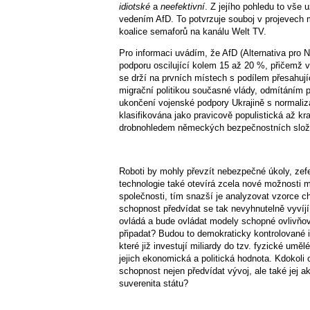
idiotské
a
neefektivní
. Z jejího pohledu to vše
vedením AfD. To potvrzuje souboj v projevech 
koalice semaforů na kanálu Welt TV.
Pro informaci uvádím, že AfD (Alternativa pro N
podporu oscilující kolem 15 až 20 %, přičemž
se drží na prvních místech s podílem přesahují
migrační politikou současné vlády, odmítáním 
ukončení vojenské podpory Ukrajině s normaliz
klasifikována jako pravicově populistická až kraj
drobnohledem německých bezpečnostních slož
Roboti by mohly převzít nebezpečné úkoly, zefek
technologie také otevírá zcela nové možnosti mo
společnosti, tím snazší je analyzovat vzorce c
schopnost předvídat se tak nevyhnutelně vyvíjí
ovládá a bude ovládat modely schopné ovlivňo
připadat? Budou to demokraticky kontrolované i
které již investují miliardy do tzv. fyzické umě
jejich ekonomická a politická hodnota. Kdokoli
schopnost nejen předvídat vývoj, ale také jej 
suverenita státu?