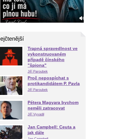
ejčtenější
Trapná spravedlnost ve
vykonstruovaném
případě čínského
"špiona"
Jiří Paroubek
Proč nepospíchat s
protikandidátem P. Pavla
Jiří Paroubek
Pétera Magyara bychom
neměli zatracovat
Jiří Vyvadil
Jan Campbell: Ceuta a
jak dále
Jan Campbell