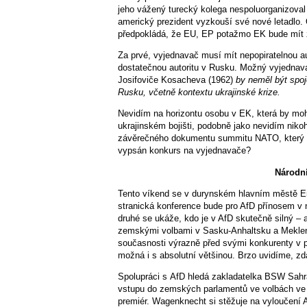
jeho vážený turecký kolega nespoluorganizoval
americký prezident vyzkouší své nové letadlo.
předpokládá, že EU, EP potažmo EK bude mít zá
Za prvé, vyjednavač musí mít nepopiratelnou a
dostatečnou autoritu v Rusku. Možný vyjednava
Josifoviče Kosacheva (1962)
by neměl být spoj
Rusku, včetně kontextu ukrajinské krize.
Nevidím na horizontu osobu v EK, která by moh
ukrajinském bojišti, podobně jako nevidím niko
závěrečného dokumentu summitu NATO, který oh
vypsán konkurs na vyjednavače?
Národní
Tento víkend se v durynském hlavním městě Er
stranická konference bude pro AfD přínosem v
druhé se ukáže, kdo je v AfD skutečně silný – a
zemskými volbami v Sasku-Anhaltsku a Mekle
současnosti výrazně před svými konkurenty v 
možná i s absolutní většinou. Brzo uvidíme, zda
Spolupráci s AfD hledá zakladatelka BSW Sahra
vstupu do zemských parlamentů ve volbách ve
premiér. Wagenknecht si stěžuje na vyloučení A