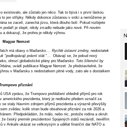
 existovalo, ale zůstalo jen něco. Tak to bývá i s první láskou.
ou to jen střípky. Někdy dokonce zůstanou v srdci a nemůžeme je
rána se zacelí, zanechá jizvu, která dlouho bolí. Pokud rozbijete
m podaří je slepit, nikdy zrcadlo nebude jako nové. Při novém
 a dokazují, že prohra je někdy výhrou.
N
Magyar Nemzet
s Watch má obavy o Maďarsko…
Rychlé ústavní změny, nedostatek
uk "podkopávají právní stát
."… Obávají se, že pokud nový
leko, ohrozí globalistické plány pro Maďarsko.
Toto šílenství by
 Orbána
, uvádí publikace Magyar Nemzet. Je představitelné, že
výhrou v Maďarsku s nedostatkem pitné vody, zato ale s dostatkem
Trumpovo přiznání
telů USA zprávu, že Trumpovo prohlášení ohledně příjmů pro rok
v amerického prezidenta, který je nedlouho předem označil za
y se staly hlavním zdrojem příjmů prezidenta a výrazně převýšily
Jsem zvědav, kolik stran bude obsahovat přiznání za rok 2026 a
 Iránem. Předpokládám, že málo, nebo nic, protože rodina a okruh
, že český premiér prezidentovi Spojených států nezávidí, nevěřím
átů v Ankaře ukázat se velkorysým a udělat finanční dar NATO a