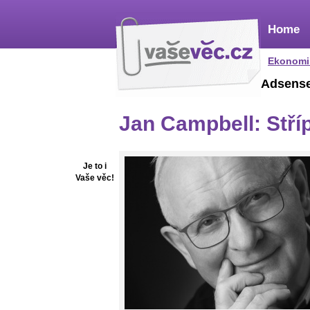
Home
Ekonomi
Adsens
Jan Campbell: Stří
Je to i
Vaše věc!