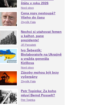
štátu v roku 2026
Nové slovo
Cena ropy nestoupá?
Všeho do času
Zbyněk Fiala
Nechci si utahovat řemen
u kalhot, pane
prezidente!
Jiří Paroubek
Ivo Šebestík:
Biolaboratoře na Ukrajině
a vražda generála
Kirillova
Nové slovo
Zásoby mohou být brzy
vyčerpány
Zbyněk Fiala
Petr Topinka: Za koho
mluví Bernd Posselt?
Petr Topinka