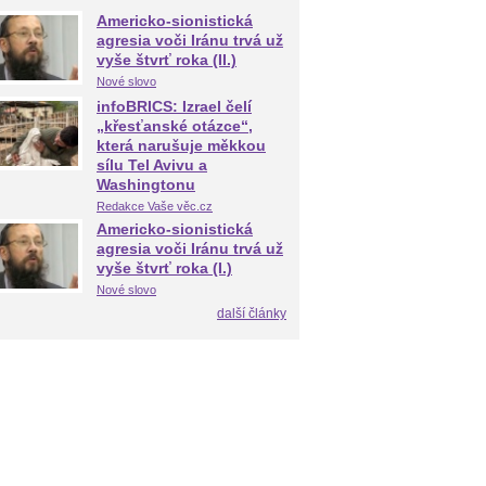
Americko-sionistická
agresia voči Iránu trvá už
vyše štvrť roka (II.)
Nové slovo
infoBRICS: Izrael čelí
„křesťanské otázce“,
která narušuje měkkou
sílu Tel Avivu a
Washingtonu
Redakce Vaše věc.cz
Americko-sionistická
agresia voči Iránu trvá už
vyše štvrť roka (I.)
Nové slovo
další články