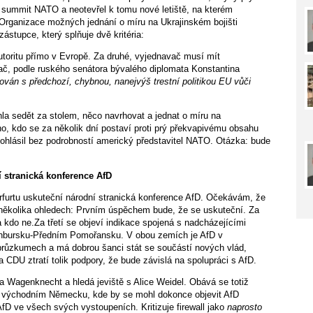
 summit NATO a neotevřel k tomu nové letiště, na kterém
 Organizace možných jednání o míru na Ukrajinském bojišti
stupce, který splňuje dvě kritéria:
utoritu přímo v Evropě. Za druhé, vyjednavač musí mít
č, podle ruského senátora bývalého diplomata Konstantina
ován s předchozí, chybnou, nanejvýš trestní politikou
EU vůči
la sedět za stolem, něco navrhovat a jednat o míru na
ho, kdo se za několik dní postaví proti prý překvapivému obsahu
lásil bez podrobností americký představitel NATO. Otázka: bude
 stranická konference AfD
furtu uskuteční národní stranická konference AfD. Očekávám, že
 několika ohledech: Prvním úspěchem bude, že se uskuteční. Za
 kdo ne.Za třetí se objeví indikace spojená s nadcházejícími
nbursku-Předním Pomořansku. V obou zemích je AfD v
průzkumech a má dobrou šanci stát se součástí nových vlád,
 CDU ztratí tolik podpory, že bude závislá na spolupráci s AfD.
 Wagenknecht a hledá jeviště s Alice Weidel. Obává se totiž
 východním Německu, kde by se mohl dokonce objevit AfD
fD ve všech svých vystoupeních. Kritizuje firewall jako
naprosto