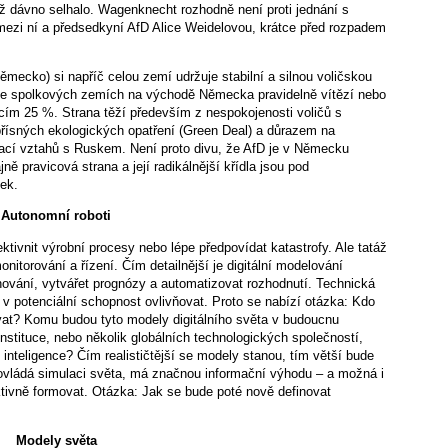
 už dávno selhalo. Wagenknecht rozhodně není proti jednání s
mezi ní a předsedkyní AfD Alice Weidelovou, krátce před rozpadem
ěmecko) si napříč celou zemí udržuje stabilní a silnou voličskou
 ve spolkových zemích na východě Německa pravidelně vítězí nebo
cím 25 %. Strana těží především z nespokojenosti voličů s
přísných ekologických opatření (Green Deal) a důrazem na
ací vztahů s Ruskem. Není proto divu, že AfD je v Německu
ně pravicová strana a její radikálnější křídla jsou pod
ek.
Autonomní roboti
tivnit výrobní procesy nebo lépe předpovídat katastrofy. Ale tatáž
nitorování a řízení. Čím detailnější je digitální modelování
hování, vytvářet prognózy a automatizovat rozhodnutí. Technická
 v potenciální schopnost ovlivňovat. Proto se nabízí otázka: Kdo
vat? Komu budou tyto modely digitálního světa v budoucnu
nstituce, nebo několik globálních technologických společností,
lé inteligence? Čím realističtější se modely stanou, tím větší bude
 ovládá simulaci světa, má značnou informační výhodu – a možná i
aktivně formovat. Otázka: Jak se bude poté nově definovat
Modely světa