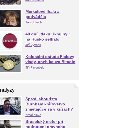
Merkelové lhala a
podváděla
Jan Urbach
40 dní „tlaku Ukrajiny “
na Rusko selhalo
Jiří Vyvadil
Kolosální ostuda Fialovy
vlády, aneb kauza Bitcoin
Jiří Paroubek
nalýzy
Spasí labourista
Burnham kráľovstvo
zmietajúce sa v krízach?
Nové slovo
Bruselský meter pri
hodnotení právneho