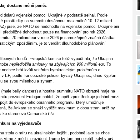
skij dostane méně peněz
rd dolarů vojenské pomoci Ukrajině v podstatě selhal. Podle
ové prostředky na summitu dosáhnout maximálně 10–12 miliard
(FAZ) píše, že NATO se nedohodlo na vojenské pomoci Ukrajině ani
i předběžně dohodnout pouze na financování pro rok 2026.
itu. 70 miliard eur v roce 2026 je samozřejmě značná částka,
ratickým zpožděním, je to verdikt dlouhodobého plánování
líbených fondů. Evropská komise totiž vypočítala, že Ukrajina
rotože
nepředložila smlouvy na zbývajících 900 milionů eur.
To
 nechce brát kvůli vnitřním byrokratickým problémům a
t v EP, podle francouzské policie, bývalý Ukrajinec, dnes Kypřan
ku se svou milenkou a synem.
 (male belly dancers) a hostitel summitu NATO obratně hraje na
itu prezident Erdogan nabídl, že opět zprostředkuje jednání mezi
pojit do evropského obranného programu, který umožňuje
ená, že Ankara se snaží vytěžit maximum z obou stran, aniž by
tu ke staronové Osmanské říši.
nkurs na vyjednavače
 stolu o míru na ukrajinském bojišti, podobně jako se chce
k víme z médií, prezident Trump by tam ani neletěl, kdyby prý