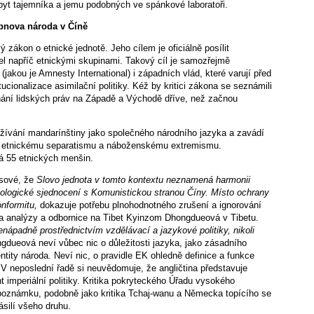
pobyt tajemníka a jemu podobných ve spánkové laboratoři.
bnova národa v Číně
 zákon o etnické jednotě. Jeho cílem je oficiálně posílit
el napříč etnickými skupinami. Takový cíl je samozřejmě
 (jakou je Amnesty International) i západních vlád, které varují před
cionalizace asimilační politiky. Kéž by kritici zákona se seznámili
nání lidských práv na Západě a Východě dříve, než začnou
žívání mandarínštiny jako společného národního jazyka a zavádí
ám, etnickému separatismu a náboženskému extremismu.
á 55 etnických menšin.
ksové, že
Slovo jednota v tomto kontextu neznamená harmonii
eologické sjednocení s Komunistickou stranou Číny. Místo ochrany
onformitu,
dokazuje potřebu plnohodnotného zrušení a ignorování
ka analýzy a odbornice na Tibet Kyinzom Dhongdueová v Tibetu.
enápadně prostřednictvím vzdělávací a jazykové politiky, nikoli
ngdueová neví vůbec nic o důležitosti jazyka, jako zásadního
entity národa. Neví nic, o pravidle EK ohledně definice a funkce
V neposlední řadě si neuvědomuje, že angličtina představuje
nt imperiální politiky. Kritika pokryteckého Úřadu vysokého
 poznámku, podobně jako kritika Tchaj-wanu a Německa topícího se
ásilí všeho druhu.