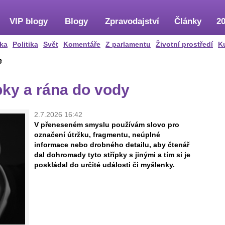
VIP blogy
Blogy
Zpravodajství
Články
20
ka
Politika
Svět
Komentáře
Z parlamentu
Životní prostředí
K
e
pky a rána do vody
2.7.2026 16:42
V přeneseném smyslu používám slovo pro
označení útržku, fragmentu, neúplné
informace nebo drobného detailu, aby čtenář
dal dohromady tyto střípky s jinými a tím si je
poskládal do určité události či myšlenky.