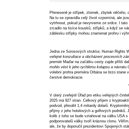
Přeneseně je střípek, zlomek, zbytek něčeho, co
Na tu se zpravidla celý život vzpomíná, ale js
vytrhnout, pokud je nevyrveme ze srdce. I tato 
zrcadlo na tisíce kousků, střípků, a když se vá
záblesku střípky mohou znamenat prohru i výhru
Jedna ze Sorosových struktur, Human Right
veřejné konzultace a obcházení procesních zár
premiér Maďar na začátku cesty zajde příliš da
mohlo vést k jeho rychlému kolapsu a návratu
volební prohra premiéra Orbána se brzo stane 
čerstvé demokracie.
V úterý zveřejnil Úřad pro etiku veřejných čini
2025 má 927 stran. Celkový příjem z kryptoakti
podvod, přesáhl 1,4 miliardy dolarů. Kryptoměn
příjmy z jeho hotelových a golfových podniků. 
kolik z toho se bude vztahovat na válku USA s
podporovatelů války tvoří krásnou clonu. Věřím
ale, že by doporučil prezidentovi Spojených st