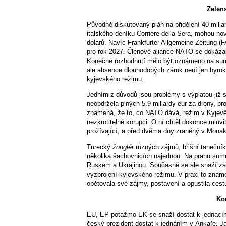
Zelen
Původně diskutovaný plán na přidělení 40 milia
italského deníku Corriere della Sera, mohou n
dolarů. Navíc Frankfurter Allgemeine Zeitung 
pro rok 2027. Členové aliance NATO se dokázal
Konečné rozhodnutí mělo být oznámeno na summ
ale absence dlouhodobých záruk není jen byrok
kyjevského režimu.
Jedním z důvodů jsou problémy s výplatou již s
neobdržela plných 5,9 miliardy eur za drony, p
znamená, že to, co NATO dává, režim v Kyjevě
nezkrotitelné korupci. O ní chtěl dokonce mluvi
prožívající, a před dvěma dny zraněný v Mona
Turecký
žonglér
různých zájmů, břišní tanečník
několika šachovnicích najednou. Na prahu summ
Ruskem a Ukrajinou. Současně se ale snaží za
vyzbrojení kyjevského režimu. V praxi to znam
obětovala své zájmy, postavení a opustila ces
Ko
EU, EP potažmo EK se snaží dostat k jednacímu
český prezident dostat k jednáním v Ankaře. Ja