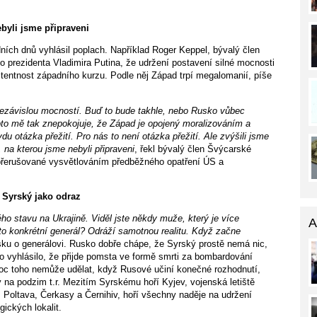
byli jsme připraveni
ních dnů vyhlásil poplach. Například Roger Keppel, bývalý člen
o prezidenta Vladimira Putina, že udržení postavení silné mocnosti
stentnost západního kurzu. Podle něj Západ trpí megalomanií, píše
nezávislou mocností. Buď to bude takhle, nebo Rusko vůbec
to mě tak znepokojuje, že Západ je opojený moralizováním a
 otázka přežití. Pro nás to není otázka přežití. Ale zvýšili jsme
, na kterou jsme nebyli připraveni
, řekl bývalý člen Švýcarské
 přerušované vysvětlováním předběžného opatření ÚS a
Syrský jako odraz
o stavu na Ukrajině. Viděl jste někdy muže, který je více
A
nto konkrétní generál? Odráží samotnou realitu. Když začne
sku o generálovi. Rusko dobře chápe, že Syrský prostě nemá nic,
o vyhlásilo, že přijde pomsta ve formě smrti za bombardování
Moc toho nemůže udělat, když Rusové učiní konečné rozhodnutí,
na podzim t.r. Mezitím Syrskému hoří Kyjev, vojenská letiště
, Poltava, Čerkasy a Černihiv, hoří všechny naděje na udržení
ických lokalit.