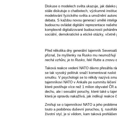
Diskuse o modelech světa ukazuje, jak daleko p
stále diskutuje o chatbotech, výzkumné institu
modelování fyzického světa a umožnění autono
debata. S každou novou generací umělé intelige
budoucnu ovládat digitální reprezentace našeh
komplexně digitalizované budoucnosti poháněné 
sociální, demokratické a etické otázky, včetně
Před několika dny generální tajemník Severoatl
přiznal, že myšlenky na Rusko mu neumožňují 
nechá vzhůru, je to Rusko
, řekl Rutte a znovu
Taková reakce vedení NATO dávno přesáhla rám
se tak vysoký politruk snaží komentovat ruské 
smutku. V psychologii se to někdy nazývá
smu
tajemníkovi NATO v Ankaře po summitu léčení
které postihuje více než 1 milion obyvatel ČR
dechu, ale i sexuální poruchy, které také u ta
která je opravdu nakažlivá, jak indikují reakce
Zmiňuji se o tajemníkovi NATO a jeho problémech
touto a podobnou duševní poruchou, tj. rusofobi
životní styl, je si vědom, kam taková prohláš