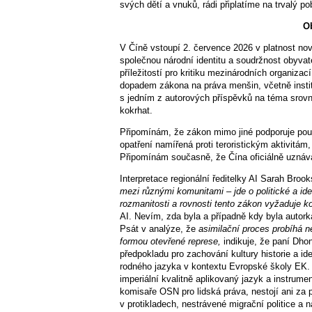
svých dětí a vnuků, rádi připlatíme na trvalý 
O
V Číně vstoupí 2. července 2026 v platnost nový
společnou národní identitu a soudržnost obyvat
příležitostí pro kritiku mezinárodních organizací
dopadem zákona na práva menšin, včetně institu
s jedním z autorových příspěvků na téma srov
kokrhat.
Připomínám, že zákon mimo jiné podporuje pou
opatření namířená proti teroristickým aktivit
Připomínám současně, že Čína oficiálně uznáv
Interpretace regionální ředitelky AI Sarah Broo
mezi různými komunitami – jde o politické a id
rozmanitosti a rovnosti tento zákon vyžaduje k
AI. Nevím, zda byla a případně kdy byla autor
Psát v analýze, že
asimilační proces probíhá n
formou otevřené represe,
indikuje, že paní Dho
předpokladu pro zachování kultury historie a id
rodného jazyka v kontextu Evropské školy EK. 
imperiální kvalitně aplikovaný jazyk a instrume
komisaře OSN pro lidská práva, nestojí ani za
v protikladech, nestrávené migrační politice a n