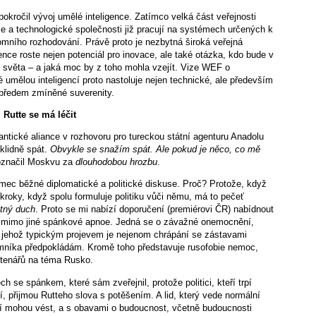
okročil vývoj umělé inteligence. Zatímco velká část veřejnosti
ce a technologické společnosti již pracují na systémech určených k
mního rozhodování. Právě proto je nezbytná široká veřejná
nce roste nejen potenciál pro inovace, ale také otázka, kdo bude v
o světa – a jaká moc by z toho mohla vzejít. Vize WEF o
umělou inteligencí proto nastoluje nejen technické, ale především
 předem zmíněné suverenity.
Rutte se má léčit
antické aliance v rozhovoru pro tureckou státní agenturu Anadolu
klidně spát.
Obvykle se snažím spát. Ale pokud je něco, co mě
 označil Moskvu za
dlouhodobou hrozbu
.
ec běžné diplomatické a politické diskuse. Proč? Protože, když
kroky, když spolu formuluje politiku vůči němu, má to pečeť
tný duch
. Proto se mi nabízí doporučení (premiérovi ČR) nabídnout
 mimo jiné spánkové apnoe. Jedná se o závažné onemocnění,
 a jehož typickým projevem je nejenom chrápání se zástavami
jemníka předpokládám. Kromě toho představuje rusofobie nemoc,
 čtenářů na téma Rusko.
 se spánkem, které sám zveřejnil, protože politici, kteří trpí
í, přijmou Rutteho slova s potěšením. A lid, který vede normální
ení mohou vést, a s obavami o budoucnost, včetně budoucnosti