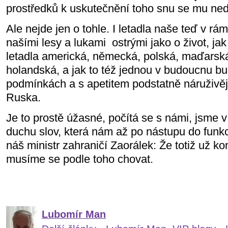
prostředků k uskutečnění toho snu se mu ned
Ale nejde jen o tohle. I letadla naše teď v rá
našími lesy a lukami ostrými jako o život, jak 
letadla americká, německá, polská, maďarská
holandská, a jak to též jednou v budoucnu bu
podmínkách a s apetitem podstatně náruživěj
Ruska.
Je to prostě úžasné, počítá se s námi, jsme v
duchu slov, která nám až po nástupu do funk
náš ministr zahraničí Zaorálek: Že totiž už 
musíme se podle toho chovat.
Lubomír Man