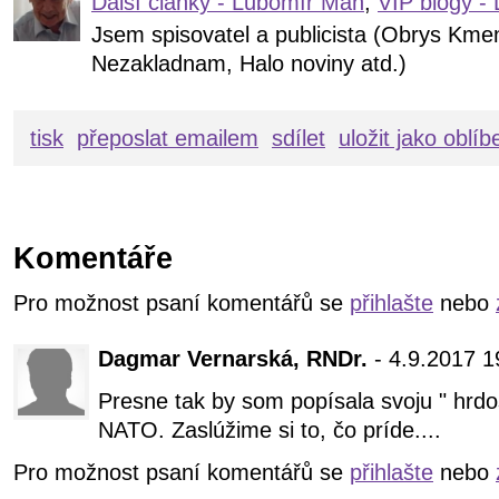
Další články - Lubomír Man
,
VIP blogy -
Jsem spisovatel a publicista (Obrys Kme
Nezakladnam, Halo noviny atd.)
tisk
přeposlat emailem
sdílet
uložit jako oblí
Komentáře
Pro možnost psaní komentářů se
přihlašte
nebo
Dagmar Vernarská, RNDr.
- 4.9.2017 1
Presne tak by som popísala svoju " hrdo
NATO. Zaslúžime si to, čo príde....
Pro možnost psaní komentářů se
přihlašte
nebo