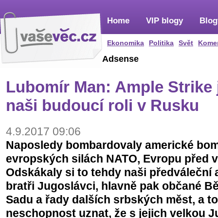
Home
VIP blogy
Blog
Ekonomika
Politika
Svět
Kome
Adsense
Lubomír Man: Ample Strike 
naši budoucí roli v Rusku
4.9.2017 09:06
Naposledy bombardovaly americké bomb
evropských silách NATO, Evropu před ví
Odskákaly si to tehdy naši předváleční a
bratři Jugoslávci, hlavně pak občané B
Sadu a řady dalších srbských měst, a t
neschopnost uznat, že s jejich velkou Ju