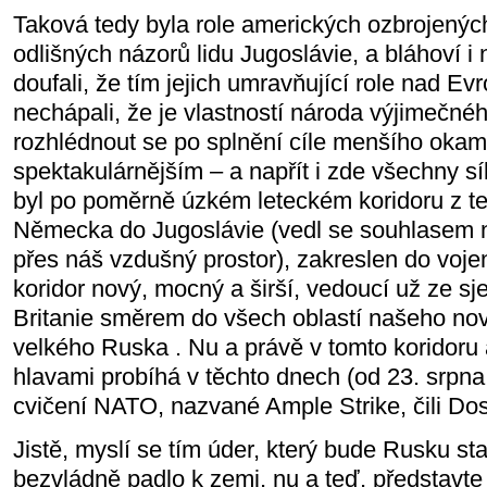
Taková tedy byla role amerických ozbrojených 
odlišných názorů lidu Jugoslávie, a bláhoví i n
doufali, že tím jejich umravňující role nad Ev
nechápali, že je vlastností národa výjimečné
rozhlédnout se po splnění cíle menšího okamž
spektakulárnějším – a napřít i zde všechny sí
byl po poměrně úzkém leteckém koridoru z t
Německa do Jugoslávie (vedl se souhlasem na
přes náš vzdušný prostor), zakreslen do vo
koridor nový, mocný a širší, vedoucí už ze
Britanie směrem do všech oblastí našeho nové
velkého Ruska . Nu a právě v tomto koridoru
hlavami probíhá v těchto dnech (od 23. srpna 
cvičení NATO, nazvané Ample Strike, čili Dos
Jistě, myslí se tím úder, který bude Rusku st
bezvládně padlo k zemi, nu a teď, představte 