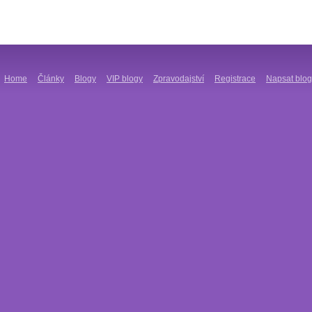
Home
Články
Blogy
VIP blogy
Zpravodajství
Registrace
Napsat blog