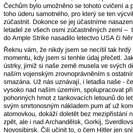
Čechům bylo umožněno se tohoto cvičení a p
toho úderu samotného, pro který se ten výcvi
zúčastnit. Dokonce se jej účastníme nasazen
letadel ze všech osmi zúčastněných zemí – t
do Ample Strike nasadilo letectvo USA či N
Řeknu vám, že nikdy jsem se necítil tak hrdý 
momentu, kdy jsem si tenhle údaj přečetl. J
ústrky, jimiž si naše země musela ve svých děj
naším vojenským zrovnoprávněním s ostatn
smazána. Už nás uznávají, i letadla naše - 
vysoko nad naším územím, spolupracovat při
pohonných hmot z tankovacích letounů do let
svým smrtonosným nákladem pum ať už konv
atomovkou, dokáží doletět bez mezipřistání 
zpět, ale i nad Archandělsk, Gorkij, Sverdlov
Novosibirsk. Čili učinit to, o čem Hitler jen sn