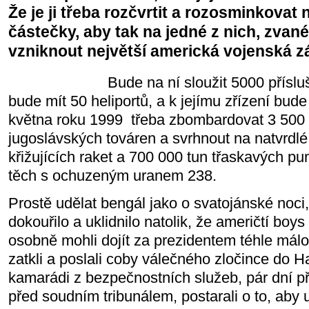
Že je ji třeba rozčvrtit a rozosminkovat
částečky, aby tak na jedné z nich, zva
vzniknout největší americká vojenská z
Bude na ní sloužit 5000 příslušník
bude mít 50 heliportů, a k jejímu zřízení bude
května roku 1999 třeba zbombardovat 3 500 s
jugoslávských továren a svrhnout na natvrdlé
křižujících raket a 700 000 tun třaskavých p
těch s ochuzeným uranem 238.
Prostě udělat bengál jako o svatojánské noci,
dokouřilo a uklidnilo natolik, že američtí boys
osobně mohli dojít za prezidentem téhle má
zatkli a poslali coby válečného zločince do H
kamarádi z bezpečnostních služeb, pár dní př
před soudním tribunálem, postarali o to, aby 