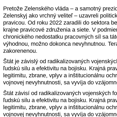
Pretože Zelenského vláda – a samotný prezi
Zelenskyj ako vrchný veliteľ – uzavreli politi
pravicou. Od roku 2022 zaradili do sektora b
krajne pravicové združenia a siete. V podmie
chronického nedostatku pracovných síl sa táto 
výhodnou, možno dokonca nevyhnutnou. Tera
zakorenenou.
Štát je závislý od radikalizovaných vojenských
ľudskú silu a efektivitu na bojisku. Krajná pr
legitimitu, zbrane, vplyv a inštitucionálnu och
vojnovej nevyhnutnosti, sa vyvíja do vzájomne
Štát závisí od radikalizovaných vojenských fo
ľudskú silu a efektivitu na bojisku. Krajná pr
legitimitu, zbrane, vplyv a inštitucionálnu och
vojnovej nevyhnutnosti, sa vyvíja do vzájomne