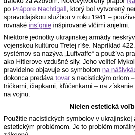
ďaleko za Azovom. Novovytvorený prápor
Na
po
Prápore Nachtigall
, ktorý bol vytvorený 
spravodajskou službou v roku 1941 – použív
rovnaké
insígnie
inšpirované vlčími anjelmi.
Niektoré jednotky ukrajinskej armády neskrýv
vojenskou kultúrou Tretej ríše. Napríklad 422
systémov sa nazýva „Luftvaffe“ a používa pra
ako Hitlerove vzdušné sily. Jeho veliteľ Myko
pravidelne objavuje so symbolom
na nášivká
dokonca predáva
tovar
s nacistickým orlom –
tričkami, čiapkami, kľúčenkami – na získanie
na vojnu.
Nielen estetická voľb
Použitie nacistických symbolov v ukrajinskej 
estetickým problémom. Je to problém morálny, 
zákonný.