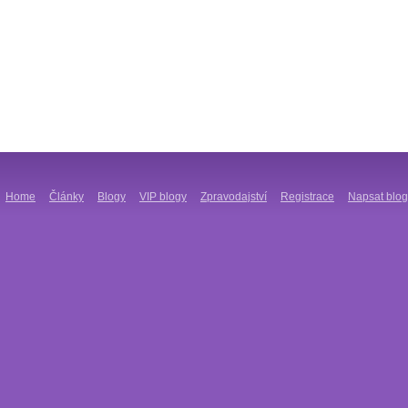
Home
Články
Blogy
VIP blogy
Zpravodajství
Registrace
Napsat blog