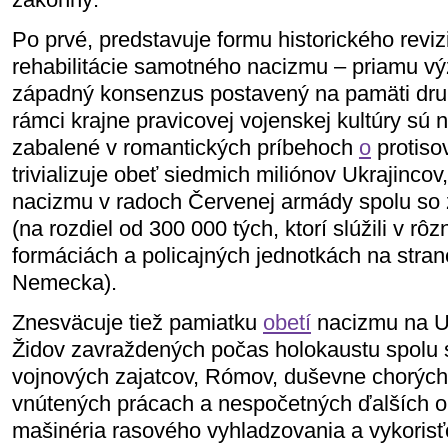
Po prvé, predstavuje formu historického revi
rehabilitácie samotného nacizmu – priamu v
západný konsenzus postavený na pamäti druh
rámci krajne pravicovej vojenskej kultúry sú 
zabalené v romantických príbehoch
o
protisov
trivializuje obeť siedmich miliónov Ukrajincov, 
nacizmu v radoch Červenej armády spolu so
(na rozdiel od 300 000 tých, ktorí slúžili v r
formáciách a policajných jednotkách na stran
Nemecka).
Znesväcuje tiež pamiatku
obetí
nacizmu na Uk
Židov zavraždených počas holokaustu spolu 
vojnových zajatcov, Rómov, duševne chorých
vnútených prácach a nespočetných ďalších obe
mašinéria rasového vyhladzovania a vykorisť