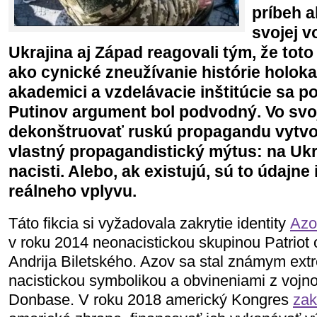
príbeh 
svojej v
Ukrajina aj Západ reagovali tým, že toto
ako cynické zneužívanie histórie holokau
akademici a vzdelávacie inštitúcie sa p
Putinov argument bol podvodný. Vo svoje
dekonštruovať ruskú propagandu vytvori
vlastný propagandistický mýtus: na Ukra
nacisti. Alebo, ak existujú, sú to údajn
reálneho vplyvu.
Táto fikcia si vyžadovala zakrytie identity
Azo
v roku 2014 neonacistickou skupinou Patriot
Andrija Biletského. Azov sa stal známym ext
nacistickou symbolikou a obvineniami z voj
Donbase. V roku 2018 americký Kongres
zak