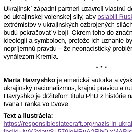
Ukrajinskí západní partneri uzavreli vlastnú d
od ukrajinskej vojenskej sily, aby
oslabili Rus
extrémistov v ukrajinských ozbrojených silách,
budú pokračovať v boji. Okrem toho do značn
ideológii a symboloch, pretože ich uznanie b
nepríjemnú pravdu – že neonacistický problém
vynálezom Kremľa.
* * *
Marta Havryshko
je americká autorka a vý
ukrajinský nacionalizmus, krajnú pravicu a ru
Havryshko je držiteľom titulu PhD z histórie 
Ivana Franka vo Ľvove.
Text a ilustrácia:
https://responsiblestatecraft.org/nazis-in-ukra
fbclid=IwY2xjawSL579leHRuA2FlbQIxMA