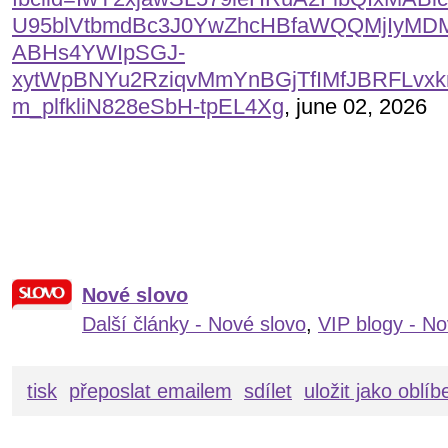
U95blVtbmdBc3J0YwZhcHBfaWQQMjIyM
ABHs4YWIpSGJ-
xytWpBNYu2RziqvMmYnBGjTfIMfJBRFLvx
m_plfkliN828eSbH-tpEL4Xg
, june 02, 2026
Nové slovo
Další články - Nové slovo
,
VIP blogy - No
tisk
přeposlat emailem
sdílet
uložit jako oblí