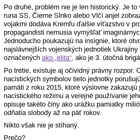
Po druhé, problém nie je len historický. Je t
runa SS, Čierne Slnko alebo Vlčí anjel zobra
vojakmi dodáva Kremľu ďalšie víťazstvo v p
propagandisti nemusia vymýšľať imaginárnych
Jednoducho poukazujú na insígnie, ktoré otvo
najslávnejších vojenských jednotiek Ukrajiny 
označených
ako „elita“,
ako je 3. útočná brig
Po tretie, existuje aj očividný právny rozpor
nacistických symbolov tieto jednotky porušuj
pamäti z roku 2015, ktoré výslovne zakazuj
nacistického režimu a verejné používanie je
opisuje takéto činy ako urážku pamiatky milió
odňatia slobody až na päť rokov.
Nikto však nie je stíhaný.
Prečo?