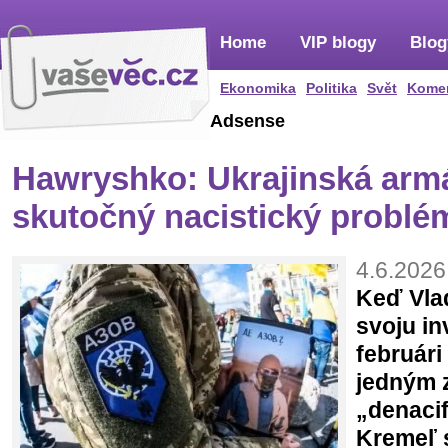
Home
VIP blogy
Blog
Ekonomika
Politika
Svět
Kome
Adsense
Hawryshko: Ukrajinská ar
skutočný nacistický problé
4.6.2026
Keď Vlad
svoju in
februári 
jedným z
„denacif
Kremeľ s