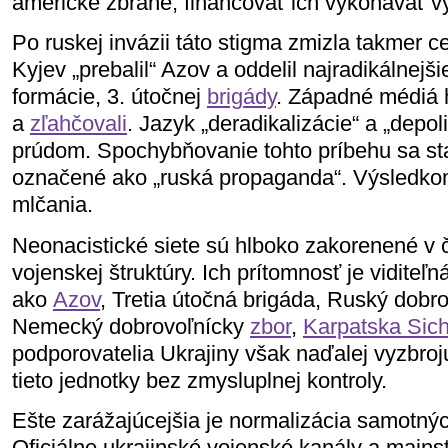
americké zbrane, financovať ich vykonávať vý
Po ruskej invázii táto stigma zmizla takmer 
Kyjev „prebalil“ Azov a oddelil najradikálnejš
formácie, 3. útočnej
brigády
. Západné médiá 
a
zľahčovali
. Jazyk „deradikalizácie“ a „depol
prúdom. Spochybňovanie tohto príbehu sa sta
označené ako „ruská propaganda“. Výsledko
mlčania.
Neonacistické siete sú hlboko zakorenené v č
vojenskej štruktúry. Ich prítomnosť je viditeľ
ako
Azov
, Tretia útočná brigáda, Ruský dobr
Nemecký dobrovoľnícky
zbor
,
Karpatska Sic
podporovatelia Ukrajiny však naďalej vyzbroju
tieto jednotky bez zmysluplnej kontroly.
Ešte zarážajúcejšia je normalizácia samotnýc
Oficiálne ukrajinské vojenské kanály a main