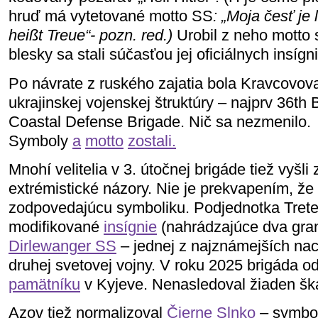
hruď má vytetované motto SS
: „Moja česť je 
heißt Treue“- pozn. red.)
Urobil z neho motto 
blesky sa stali súčasťou jej oficiálnych insígni
Po návrate z ruského zajatia bola Kravcovov
ukrajinskej vojenskej štruktúry – najprv 36th
Coastal Defense Brigade. Nič sa nezmenilo.
Symboly
a
motto
zostali.
Mnohí velitelia v 3. útočnej brigáde tiež vyšli
extrémistické názory. Nie je prekvapením, že 
zodpovedajúcu symboliku. Podjednotka Tretej 
modifikované
insígnie
(nahrádzajúce dva gran
Dirlewanger SS
– jednej z najznámejších nac
druhej svetovej vojny. V roku 2025 brigáda o
pamätníku
v Kyjeve. Nenasledoval žiaden šk
Azov tiež normalizoval
Čierne Slnko
– symbol