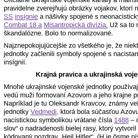
pravidelne zverejňujú obrázky vojakov, ktorí 
SS
insígnie
a nášivky spojené s neonacistic
Combat 18 a
Misantropická divízia.
Už sa to 
škandalózne. Bolo to normalizované.
Najznepokojujúcejšie zo všetkého je, že niek
jednotky začlenili symboly spojené s nacistam
insígnií.
Krajná pravica a ukrajinská voje
Mnohé ukrajinské vojenské jednotky používaj
vedú muži formovaní Azovom a jeho krajne p
Napríklad je tu Oleksandr Kravcov, známy vel
jednotky
Vedmedi,
ktorá bola súčasťou Azovu.
nacistickou symbolikou vrátane čísla
1488
– 
slov“ o nadradenosti bielej rasy, ktorý vytvori
kódovaný pozdrav „Heil Hitler“. (H je ôsme 