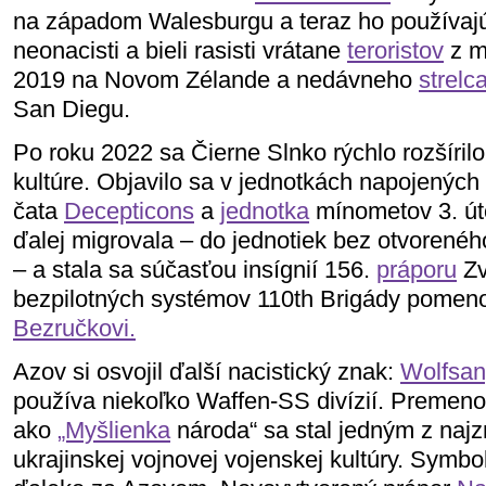
na západom Walesburgu a teraz ho používaj
neonacisti a bieli rasisti vrátane
teroristov
z m
2019 na Novom Zélande a nedávneho
strelc
San Diegu.
Po roku 2022 sa Čierne Slnko rýchlo rozšírilo
kultúre. Objavilo sa v jednotkách napojených
čata
Decepticons
a
jednotka
mínometov 3. út
ďalej migrovala – do jednotiek bez otvoreného
– a stala sa súčasťou insígnií 156.
práporu
Zv
bezpilotných systémov 110th Brigády pomen
Bezručkovi.
Azov si osvojil ďalší nacistický znak:
Wolfsan
používa niekoľko Waffen-SS divízií. Premen
ako
„Myšlienka
národa“ sa stal jedným z naj
ukrajinskej vojnovej vojenskej kultúry. Symbo