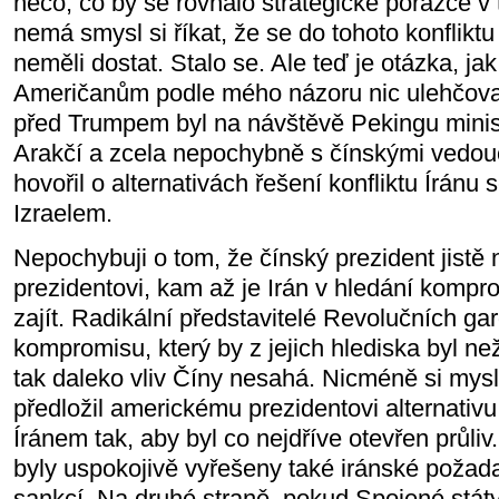
něco, co by se rovnalo strategické porážce v t
nemá smysl si říkat, že se do tohoto konflikt
neměli dostat. Stalo se. Ale teď je otázka, ja
Američanům podle mého názoru nic ulehčovat
před Trumpem byl na návštěvě Pekingu minist
Arakčí a zcela nepochybně s čínskými vedouc
hovořil o alternativách řešení konfliktu Íránu
Izraelem.
Nepochybuji o tom, že čínský prezident jistě
prezidentovi, kam až je Irán v hledání komp
zajít. Radikální představitelé Revolučních gard
kompromisu, který by z jejich hlediska byl ne
tak daleko vliv Číny nesahá. Nicméně si mysl
předložil americkému prezidentovi alternativu, 
Íránem tak, aby byl co nejdříve otevřen průl
byly uspokojivě vyřešeny také iránské požad
sankcí. Na druhé straně, pokud Spojené státy