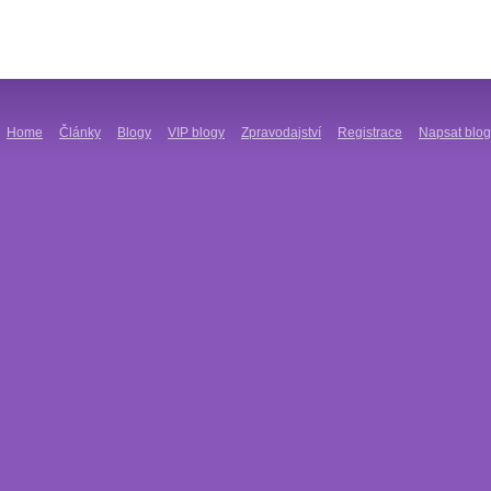
Home
Články
Blogy
VIP blogy
Zpravodajství
Registrace
Napsat blog