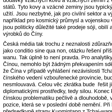
dodávky vzácných kovů a vzácných zemin z 
států. Tyto kovy a vzácné zeminy jsou typic
užití. Jsou nezbytné, jak pro civilní sektor a 
například pro kosmický průmysl a vojenskou
jsou politicky důležité také prodeje sóji, obil
výrobků do Číny.
Česká média tak trochu z neznalosti zdůrazň
jako conditio sine qua non, otázku řešení příš
wanu. Tak úplně to není pravda. Pro analytiky,
Čínou, nemohlo být žádným překvapením sděl
že Čína v případě vyhlášení nezávislosti Tcha
čínského vedení vzbouřenecké provincie, bu
nesmlouvavá. Celou věc zkrátka bude řešit ji
diplomatickými prostředky, tedy silou. Konec 
čínskou problematiku pečlivě a dlouhodobě, ví
pozice, která se v poslední době nemění. Př
předsedkyně strany Kuomintang z Tchaj-wanu 