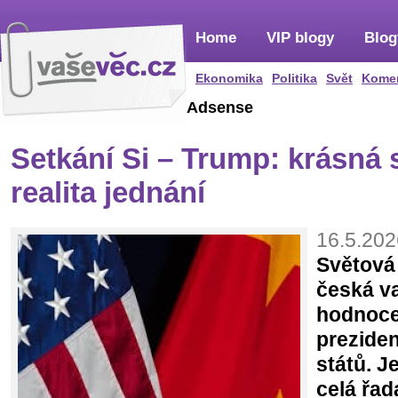
Home
VIP blogy
Blog
Ekonomika
Politika
Svět
Kome
Adsense
Setkání Si – Trump: krásná 
realita jednání
16.5.202
Světová
česká va
hodnoce
prezide
států. J
celá řad