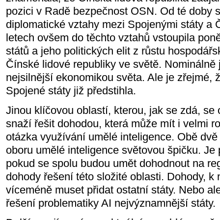
pozici v Radě bezpečnost OSN. Od té doby se
diplomatické vztahy mezi Spojenými státy a 
letech ovšem do těchto vztahů vstoupila po
států a jeho politických elit z růstu hospodářsk
Čínské lidové republiky ve světě. Nominálně
nejsilnější ekonomikou světa. Ale je zřejmé
Spojené státy již předstihla.
Jinou klíčovou oblastí, kterou, jak se zdá, s
snaží řešit dohodou, která může mít i velmi r
otázka využívání umělé inteligence. Obě dvě
oboru umělé inteligence světovou špičku. Je 
pokud se spolu budou umět dohodnout na reg
dohody řešení této složité oblasti. Dohody, k
víceméně muset přidat ostatní státy. Nebo ale
řešení problematiky AI nejvýznamnější státy.