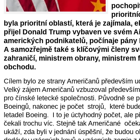
pochopit
prioritn
byla prioritní oblastí, která je zajímala,
přijel Donald Trump vybaven ve svém Ai
amerických podnikatelů, počínaje pán
A samozřejmě také s klíčovými členy sv
zahraničí, ministrem obrany, ministrem 
obchodu.
Cílem bylo ze strany Američanů především ud
Velký zájem Američanů vzbuzoval především
pro čínské letecké společnosti. Původně se 
Boeingů, nakonec je počet strojů, které bud
letadel Boeing. I to je úctyhodný počet, ale 
čekali trochu víc. Stejně tak Američané očeká
ukáží, zda byli v jednání úspěšní, že budou 