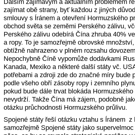
Dalším zajímavým a aktuálním problémem řeš
zajímat obě strany, byť každou z jiných důvo
smlouvy s Íránem a otevření Hormuzského průl
obchod světa se zeměmi Perského zálivu, vče
Perského zálivu odebírá Čína zhruba 40% v
a ropy. To je samozřejmě obrovské množství,
obtížně nahrazeno v plném rozsahu dovozem z
Nepochybně Číně vypomůže dodávkami Rusk
Kanada, Mexiko a některé další státy vč. USA,
potřebami a zdroji zde do značné míry bude p
podle všeho obří zásoby ropy i zemního plynu
pokud bude dále trvat blokáda Hormuzského 
nevydrží. Takže Čína má zájem, podobně jako 
otázku průchodnosti Hormuzského průlivu.
Spojené státy řeší otázku vztahu s Íránem z 
samozřejmě Spojené státy jako supervelmoc 