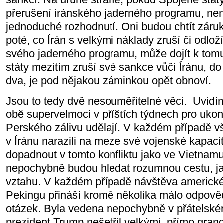
přerušení iránského jaderného programu, není
jednoduché rozhodnutí. Oni budou chtít záruk
poté, co Írán s velkými náklady zruší či odlo
svého jaderného programu, může dojít k tomu
státy mezitím zruší své sankce vůči Íránu, do
dva, je pod nějakou záminkou opět obnoví.
Jsou to tedy dvě nesouměřitelné věci. Uvidí
obě supervelmoci v příštích týdnech pro ukonč
Perského zálivu udělají. V každém případě v
v Íránu narazili na meze své vojenské kapaci
dopadnout v tomto konfliktu jako ve Vietnamu
nepochybně budou hledat rozumnou cestu, jak
vztahu. V každém případě návštěva americké
Pekingu přináší kromě několika málo odpověd
otázek. Byla vedena nepochybně v přátelsk
prezident Trump nešetřil velkými, přímo gran