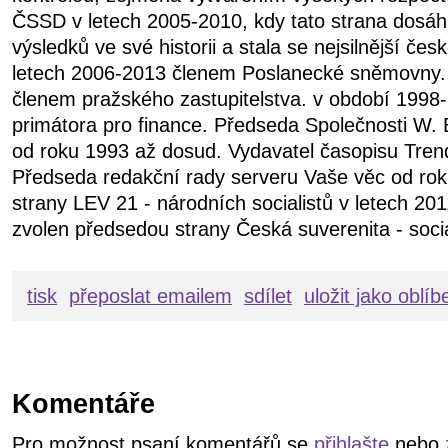
ČSSD v letech 2005-2010, kdy tato strana dosáhl
výsledků ve své historii a stala se nejsilnější čes
letech 2006-2013 členem Poslanecké sněmovny.
členem pražského zastupitelstva. v období 199
primátora pro finance. Předseda Společnosti W. 
od roku 1993 až dosud. Vydavatel časopisu Tren
Předseda redakční rady serveru Vaše věc od ro
strany LEV 21 - národních socialistů v letech 20
zvolen předsedou strany Česká suverenita - soci
tisk
přeposlat emailem
sdílet
uložit jako oblí
Komentáře
Pro možnost psaní komentářů se
přihlašte
nebo