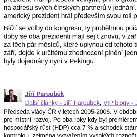
na adresu svých čínských partnerů v jednání
americký prezident hrál především svou roli 
Blíží se volby do kongresu, ty proběhnou poč
doby se oba prezidenti mají sejít znovu, v z
za těch pár měsíců, které uplynou od tohoto 
září, dojde k určitému zhodnocení plnění jedn
byly dojednány nyní v Pekingu.
Jiří Paroubek
Další články - Jiří Paroubek
,
VIP blogy - 
Předseda vlády ČR v letech 2005-2006. V obdob
pro místní rozvoj. Po oba roky kdy byl premiére
hospodářský růst (HDP) cca 7 % a schodek státn
kontrolou, zejména vytvářením vysokých rozpočt