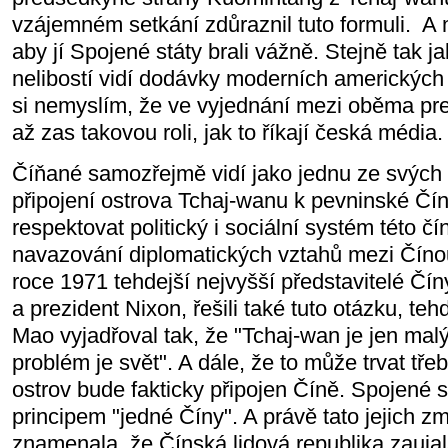
vzájemném setkání zdůraznil tuto formuli. A 
aby jí Spojené státy brali vážně. Stejně tak j
nelibostí vidí dodávky moderních amerických
si nemyslím, že ve vyjednání mezi oběma pr
až zas takovou roli, jak to říkají česká média
Číňané samozřejmě vidí jako jednu ze svých po
připojení ostrova Tchaj-wanu k pevninské Čín
respektovat politický i sociální systém této čí
navazování diplomatických vztahů mezi Číno
roce 1971 tehdejší nejvyšší představitelé Č
a prezident Nixon, řešili také tuto otázku, t
Mao vyjadřoval tak, že "Tchaj-wan je jen mal
problém je svět". A dále, že to může trvat třeba
ostrov bude fakticky připojen Číně. Spojené st
principem "jedné Číny". A právě tato jejich 
znamenala, že Čínská lidová republika zauja