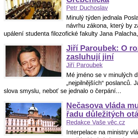
Petr Duchoslav
Minulý týden jednala Pos
návrhu zákona, který by z
upálení studenta filozofické fakulty Jana Palacha,
Jiří Paroubek: O ro
zasluhují jiní
Jiří Paroubek
Mé jméno se v minulých d
„nejpilnějších“ poslanců. 
slova smyslu, neboť se jednalo o čerpání...
Nečasova vláda mu
řadu důležitých ot
Redakce Vaše věc.cz
Interpelace na ministry vl