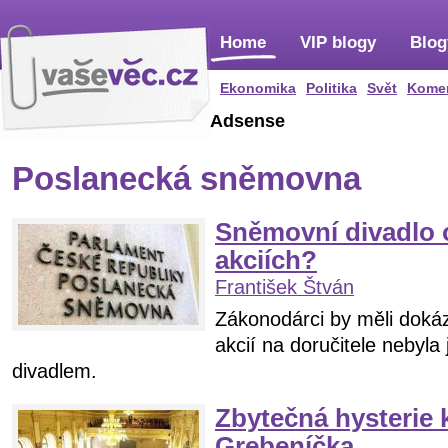
Home
VIP blogy
Blog
Ekonomika
Politika
Svět
Kome
Adsense
Poslanecká sněmovna
Sněmovní divadlo
akciích?
František Štván
Zákonodárci by měli dokáz
akcií na doručitele nebyl
divadlem.
Zbytečná hysterie
Grebeníčka