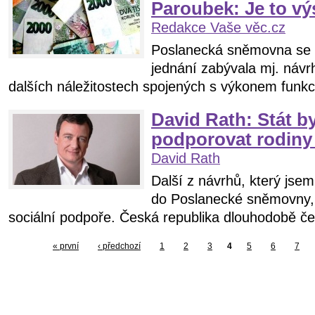
Paroubek: Je to 
Redakce Vaše věc.cz
Poslanecká sněmovna se
jednání zabývala mj. návr
dalších náležitostech spojených s výkonem funkc
David Rath: Stát b
podporovat rodiny
David Rath
Další z návrhů, který jse
do Poslanecké sněmovny, 
sociální podpoře. Česká republika dlouhodobě čel
« první
‹ předchozí
1
2
3
4
5
6
7