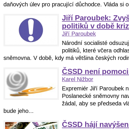
daňových úlev pro pracující důchodce. Vláda si o
Jiří Paroubek: Zvy
politiků v době kri
Jiří Paroubek
Národní socialisté odsuzuj
politiků, které včera odhl
sněmovna. V době, kdy má většina českých rodin
ČSSD není pomoci.
Karel Nižbor
Expremiér Jiří Paroubek 
Poslanecké sněmovny nav
žádal, aby se předseda vlá
bude jeho...
ČSSD hájí navýšení 