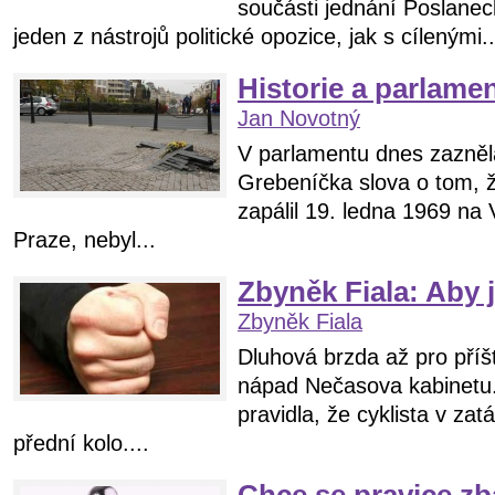
součásti jednání Poslane
jeden z nástrojů politické opozice, jak s cílenými..
Historie a parlame
Jan Novotný
V parlamentu dnes zazněl
Grebeníčka slova o tom, ž
zapálil 19. ledna 1969 na
Praze, nebyl...
Zbyněk Fiala: Aby j
Zbyněk Fiala
Dluhová brzda až pro příští
nápad Nečasova kabinetu.
pravidla, že cyklista v za
přední kolo....