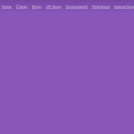
Home
Články
Blogy
VIP blogy
Zpravodajství
Registrace
Napsat blog