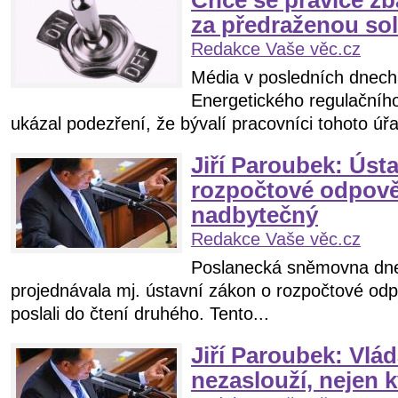
Chce se pravice zb
za předraženou sol
Redakce Vaše věc.cz
Média v posledních dnech 
Energetického regulačníh
ukázal podezření, že bývalí pracovníci tohoto úřa
Jiří Paroubek: Úst
rozpočtové odpově
nadbytečný
Redakce Vaše věc.cz
Poslanecká sněmovna dne
projednávala mj. ústavní zákon o rozpočtové odp
poslali do čtení druhého. Tento...
Jiří Paroubek: Vlád
nezaslouží, nejen k