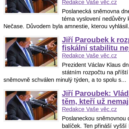
Redakce Vaše věc.cz
Poslanecká sněmovna dne
téma vyslovení nedůvěry k
Nečase. Důvodem byla amnestie, kterou vyhlásil.
Jiří Paroubek k ro
fiskální stabilitu n
Redakce Vaše věc.cz
Prezident Václav Klaus d
státním rozpočtu na příští
sněmovně schválen minulý týden, a to spolu s...
Jiří Paroubek: Vlá
těm, kteří už nemaj
Redakce Vaše věc.cz
Poslaneckou sněmovnou d
balíček. Ten přináší vyšš