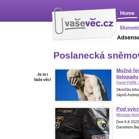
Home
Ekonomi
Adsens
Poslanecká sněmo
Možné řeš
Je to i
listopadu
Vaše věc!
Pavel Petřík, 
Skončila bitv
zájmů Andrej
Pod svícn
Miroslav Kel
Dne 6.8 2025
Danielem Bej