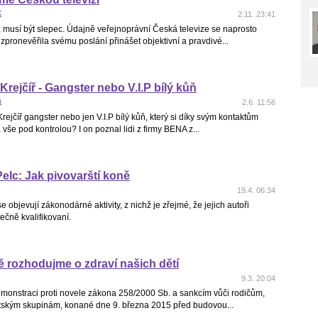
k
2.11. 23:41
, musí být slepec. Údajně veřejnoprávní Česká televize se naprosto
pronevěřila svému poslání přinášet objektivní a pravdivé...
rejčíř - Gangster nebo V.I.P bílý kůň
a
2.6. 11:56
ejčíř gangster nebo jen V.I.P bílý kůň, který si díky svým kontaktům
 vše pod kontrolou? I on poznal lidi z firmy BENA z...
Pelc: Jak pivovarští koně
19.4. 06:34
se objevují zákonodárné aktivity, z nichž je zřejmé, že jejich autoři
ečně kvalifikovaní.
 rozhodujme o zdraví našich dětí
9.3. 20:04
emonstraci proti novele zákona 258/2000 Sb. a sankcím vůči rodičům,
tským skupinám, konané dne 9. března 2015 před budovou...