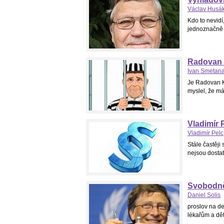
Václav Husá
Kdo to nevidí
jednoznačně z
Radovan K
Ivan Smetan
Je Radovan Kr
myslel, že má
Vladimír 
Vladimír Pelc
Stále častěji 
nejsou dostat
Svobodně
Daniel Solis
proslov na d
lékařům a dě