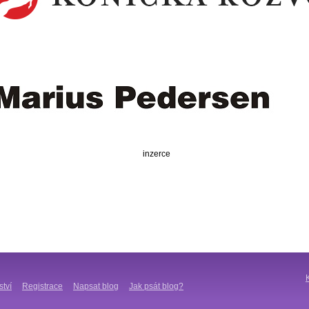
inzerce
ství
Registrace
Napsat blog
Jak psát blog?