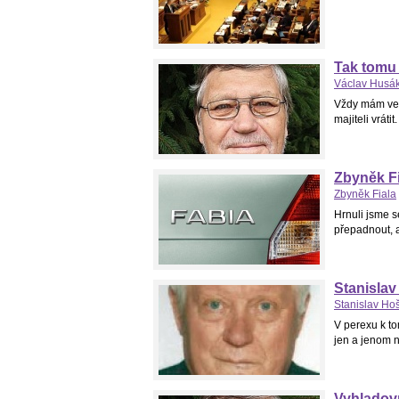
Tak tomu 
Václav Husá
Vždy mám vel
majiteli vráti
Zbyněk Fi
Zbyněk Fiala
Hrnuli jsme 
přepadnout, a
Stanislav
Stanislav Ho
V perexu k to
jen a jenom n
Vyhladov