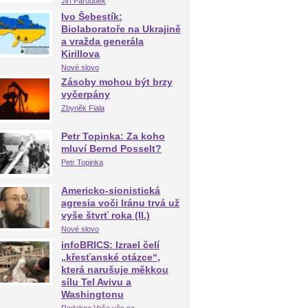
Jiří Paroubek
Ivo Šebestík:
Biolaboratoře na Ukrajině
a vražda generála
Kirillova
Nové slovo
Zásoby mohou být brzy
vyčerpány
Zbyněk Fiala
Petr Topinka: Za koho
mluví Bernd Posselt?
Petr Topinka
Americko-sionistická
agresia voči Iránu trvá už
vyše štvrť roka (II.)
Nové slovo
infoBRICS: Izrael čelí
„křesťanské otázce“,
která narušuje měkkou
sílu Tel Avivu a
Washingtonu