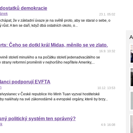
edostatků demokracie
hánek
23.1. 05:02
hápat, že v základní úvaze je na světě proto, aby se staral o sebe, o
růst. A ten se daří, když dbá ostatních okolo, o...
A
rts: Čeho se dotkl král Midas, měnilo se ve zlato.
16.9. 10:32
vině století minulého a na počátku století jedenadvacátého se
strany reformní proměnili v nejhoršího nepřítele Ameriky,...
lanci podporují EVFTA
n
10.12. 13:53
elvyslanec v České republice Ho Minh Tuan vyzval hostitelské
by naléhaly na své zákonodárné a evropské orgány, které by brzy...
ný politický systém ten správný?
ek
4.9. 16:08