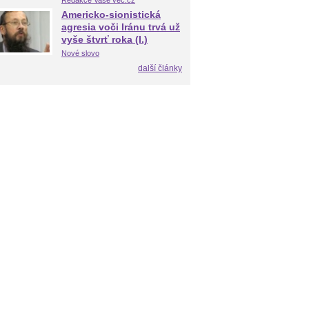
Redakce Vaše věc.cz
Americko-sionistická
agresia voči Iránu trvá už
vyše štvrť roka (I.)
Nové slovo
další články