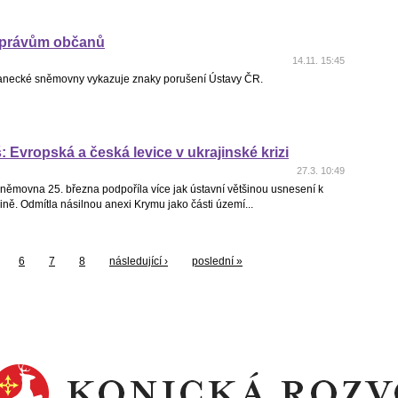
 právům občanů
14.11. 15:45
anecké sněmovny vykazuje znaky porušení Ústavy ČR.
š: Evropská a česká levice v ukrajinské krizi
27.3. 10:49
němovna 25. března podpoříla více jak ústavní většinou usnesení k
ině. Odmítla násilnou anexi Krymu jako části území...
6
7
8
následující ›
poslední »