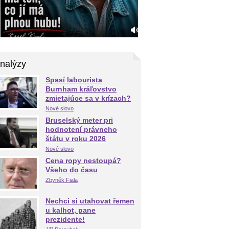
nalýzy
Spasí labourista
Burnham kráľovstvo
zmietajúce sa v krízach?
Nové slovo
Bruselský meter pri
hodnotení právneho
štátu v roku 2026
Nové slovo
Cena ropy nestoupá?
Všeho do času
Zbyněk Fiala
Nechci si utahovat řemen
u kalhot, pane
prezidente!