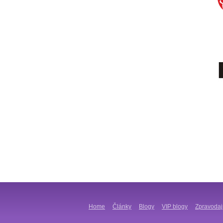
Home
Články
Blogy
VIP blogy
Zpravodaj