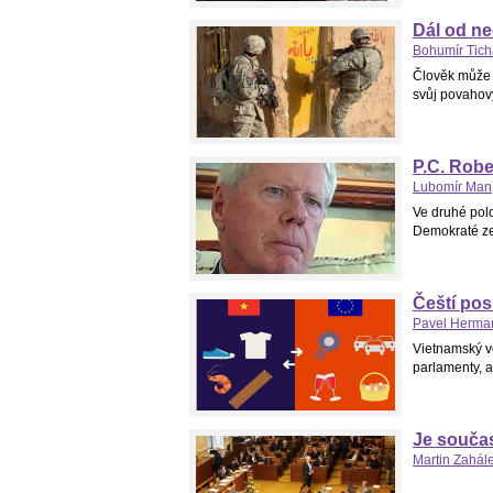
Dál od n
Bohumír Tic
Člověk může c
svůj povahový 
P.C. Robe
Lubomír Man
Ve druhé polo
Demokraté ze 
Čeští pos
Pavel Herma
Vietnamský v
parlamenty, a
Je součas
Martin Zahál