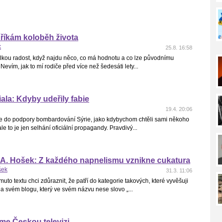
říkám koloběh života
k
25.8. 16:58
kou radost, když najdu něco, co má hodnotu a co lze původnímu
t. Nevím, jak to mí rodiče před více než šedesáti lety...
ala: Kdyby udeřily fabie
19.4. 20:06
se do podpory bombardování Sýrie, jako kdybychom chtěli sami někoho
le to je jen selhání oficiální propagandy. Pravdivý...
 A. Hošek: Z každého napnelismu vznikne cukatura
šek
31.3. 11:06
muto textu chci zdůraznit, že patří do kategorie takových, které vyvěšuji
a svém blogu, který ve svém názvu nese slovo „...
me Českou televizi