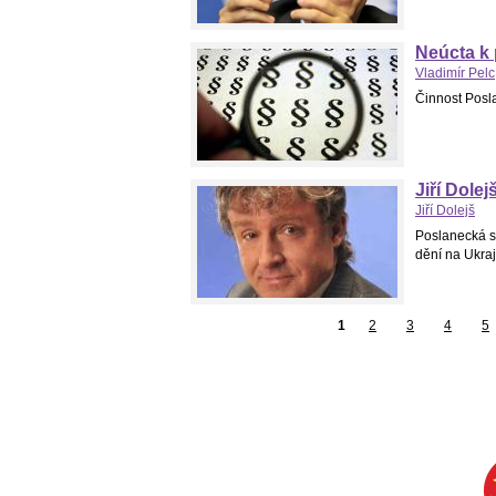
Neúcta k
Vladimír Pelc
Činnost Posl
Jiří Dolej
Jiří Dolejš
Poslanecká s
dění na Ukraj
1
2
3
4
5