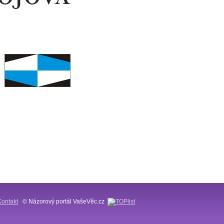
Kontakt
© Názorový portál VašeVěc.cz