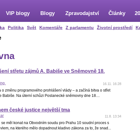
VIP blogy
Blogy
Zpravodajství
Články
20
ka
Politika
Svět
Komentáře
Z parlamentu
Životní prostředí
K
e
vna
ení střetu zájmů A. Babiše ve Sněmovně 18.
Ing.
16.11. 16:28
a o změnu programového prohlášení vlády – a začíná bitva o střet
e Babiše. Na úterní schůzi Poslanecké sněmovny dne 18....
em české justice největší tma
nar
11.8. 13:34
 se měl konat na Obvodním soudu pro Prahu 10 soudní proces s
vlem, na kterého mělo dopadnout kladivo zákona za to, že snad...