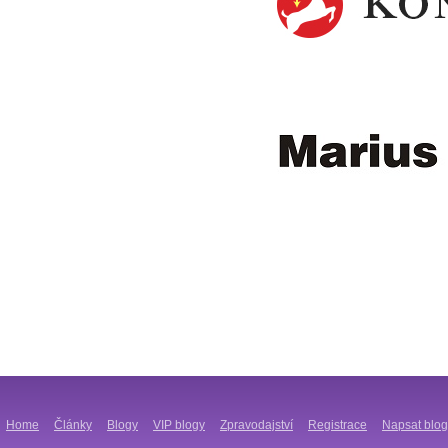
Home
Články
Blogy
VIP blogy
Zpravodajství
Registrace
Napsat blog