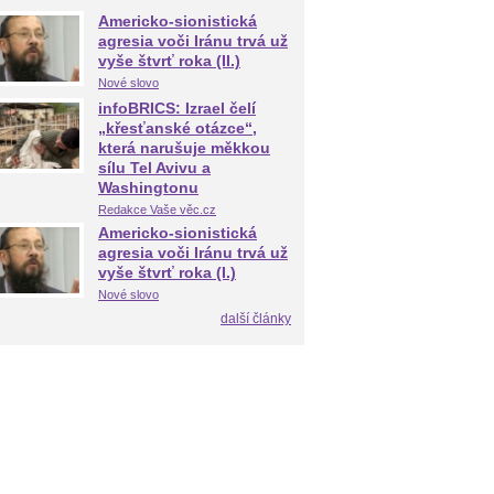
Americko-sionistická
agresia voči Iránu trvá už
vyše štvrť roka (II.)
Nové slovo
infoBRICS: Izrael čelí
„křesťanské otázce“,
která narušuje měkkou
sílu Tel Avivu a
Washingtonu
Redakce Vaše věc.cz
Americko-sionistická
agresia voči Iránu trvá už
vyše štvrť roka (I.)
Nové slovo
další články