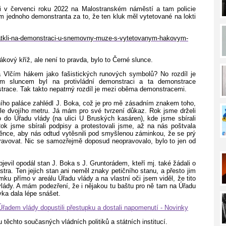
ci v červenci roku 2022 na Malostranském náměstí a tam policie
m jednoho demonstranta za to, že ten kluk měl vytetované na lokti
-zatkli-na-demonstraci-u-snemovny-muze-s-vytetovanym-hakovym-
ový kříž, ale není to pravda, bylo to Černé slunce.
 Vlčím hákem jako fašistických runových symbolů? No rozdíl je
m sluncem byl na protivládní demonstraci a ta demonstrace
strace. Tak takto nepatrný rozdíl je mezi oběma demonstracemi.
ího paláce zahlédl J. Boka, což je pro mě zásadním znakem toho,
e dvojího metru. Já mám pro své tvrzení důkaz. Rok jsme drželi
ko do Úřadu vlády (na ulici U Bruských kasáren), kde jsme sbírali
Rok jsme sbírali podpisy a protestovali jsme, až na nás poštvala
nce, aby nás odtud vytěsnili pod smyšlenou záminkou, že se prý
pravovat. Nic se samozřejmě doposud neopravovalo, bylo to jen od
jevil opodál stan J. Boka s J. Gruntorádem, kteří mj. také žádali o
istra. Ten jejich stan ani neměl znaky petičního stanu, a přesto jim
mku přímo v areálu Úřadu vlády a na vlastní oči jsem viděl, že tito
 vlády. A mám podezření, že i nějakou tu baštu pro ně tam na Úřadu
ovka dala lépe snášet.
Úřadem vlády dopustili přestupku a dostali napomenutí - Novinky
ěchto současných vládních politiků a státních institucí.