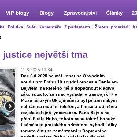
VIP blogy
Blogy
Zpravodajství
Články
20
ka
Politika
Svět
Komentáře
Z parlamentu
Životní prostředí
K
e
justice největší tma
11.8.2025 13:34
Dne 6.8 2025 se měl konat na Obvodním
soudu pro Prahu 10 soudní proces s Danielem
Bejvlem, na kterého mělo dopadnout kladivo
zákona za to, že snad vynadal v tramvaji č. 7 v
Praze nějakým Ukrajincům a byl přitom někým
nahrán na mobilní telefon, a tím se proti němu
rozjela veřejná lynčovačka. Pana Bejvla na
přání Piráta Hřiba, tohoto času taktéž bohužel
i náměstka pražského primátora, vyhodili díky
tomuto činu ze zaměstnání u Dopravního