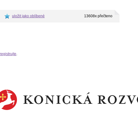
uložit jako oblíbené
13608x přečteno
registrujte
.