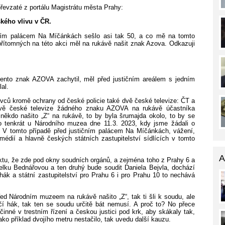
řevzaté z portálu Magistrátu města Prahy:
ského vlivu v ČR.
čním palácem Na Míčánkách sešlo asi tak 50, a co mě na tomto
řítomných na této akci měl na rukávě našit znak Azova. Odkazuji
 tento znak AZOVA zachytil, měl před justičním areálem s jedním
al.
vců kromě ochrany od české policie také dvě české televize: ČT a
vě české televize žádného znaku AZOVA na rukávě účastníka
ěkdo našito „Z“ na rukávě, to by byla šrumajda okolo, to by se
ko tenkrát u Národního muzea dne 11.3. 2023, kdy jsme žádali o
. V tomto případě před justičním palácem Na Míčánkách, vážení,
médií a hlavně českých státních zastupitelství sídlících v tomto
A
aktu, že zde pod okny soudních orgánů, a zejména toho z Prahy 6 a
telku Bednářovou a ten druhý bude soudit Daniela Bejvla, dochází
hák a státní zastupitelství pro Prahu 6 i pro Prahu 10 to nechává
řed Národním muzeem na rukávě našito „Z“, tak ti šli k soudu, ale
čí hák, tak ten se soudu určitě bát nemusí. A proč to? No přece
činné v trestním řízení a českou justici pod krk, aby skákaly tak,
ako příklad dvojího metru nestačilo, tak uvedu další kauzu.