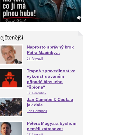
ejčtenější
Naprosto správný krok
Petra Macinky…
Jiří Vyvadil
Trapná spravedlnost ve
vykonstruovaném
případě čínského
"špiona"
Jiří Paroubek
Jan Campbell: Ceuta a
jak dále
Jan Campbell
Pétera Magyara bychom
neměli zatracovat
Jiří Vyvadil