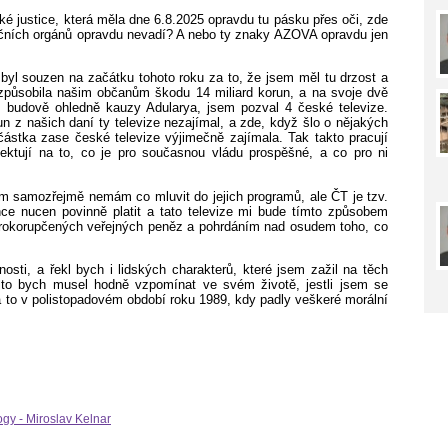
ké justice, která měla dne 6.8.2025 opravdu tu pásku přes oči, zde
stičních orgánů opravdu nevadí? A nebo ty znaky AZOVA opravdu jen
 byl souzen na začátku tohoto roku za to, že jsem měl tu drzost a
á způsobila našim občanům škodu 14 miliard korun, a na svoje dvě
é budově ohledně kauzy Adularya, jsem pozval 4 české televize.
run z našich daní ty televize nezajímal, a zde, když šlo o nějakých
 částka zase české televize výjimečně zajímala. Tak takto pracují
elektují na to, co je pro současnou vládu prospěšné, a co pro ni
m samozřejmě nemám co mluvit do jejich programů, ale ČT je tzv.
once nucen povinně platit a tato televize mi bude tímto způsobem
prokorupčených veřejných peněz a pohrdáním nad osudem toho, co
nosti, a řekl bych i lidských charakterů, které jsem zažil na těch
 to bych musel hodně vzpomínat ve svém životě, jestli jsem se
a to v polistopadovém období roku 1989, kdy padly veškeré morální
ogy - Miroslav Kelnar