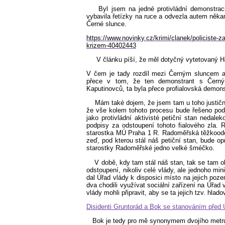
Byl jsem na jedné protivládní demonstra
vybavila řetízky na ruce a odvezla autem něka
Černé slunce.
https://www.novinky.cz/krimi/clanek/policiste
krizem-40402443
V článku píší, že měl dotyčný vytetovaný Hák
V čem je tady rozdíl mezi Černým sluncem a
přece v tom, že ten demonstrant s Černý
Kaputinovců, ta byla přece profialovská demon
Mám také dojem, že jsem tam u toho justičn
že vše kolem tohoto procesu bude řešeno podl
jako protivládní aktivisté petiční stan nedale
podpisy za odstoupení tohoto fialového zla. 
starostka MÚ Praha 1 R. Radoměřská těžkoodě
zeď, pod kterou stál náš petiční stan, bude o
starostky Radoměřské jedno velké šméčko.
V době, kdy tam stál náš stan, tak se tam ob
odstoupení, nikoliv celé vlády, ale jednoho min
dal Úřad vlády k disposici místo na jejich poze
dva chodili využívat sociální zařízení na Úřad
vlády mohli připravit, aby se ta jejich tzv. hlad
Disidenti Gruntorád a Bok se stanováním před 
Bok je tedy pro mě synonymem dvojího metru t