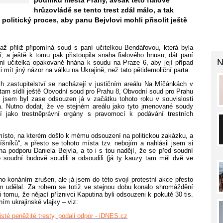
podniku města Prahy, avšak této fialové
hrůzovládě se tento trest zdál málo, a tak
olitický proces, aby panu Bejvlovi mohli přisolit ještě
ž přiliž připomíná soud s paní učitelkou Bendářovou, která byla
, a ještě k tomu pak přistoupila snaha fialového hnusu, dát paní
N
aní učitelka opakovaně hnána k soudu na Praze 6, aby její případ
 mít jiný názor na válku na Ukrajině, než tato pětidemoliční parta.
h zastupitelství se nacházejí v justičním areálu Na Míčánkách v
 tam sídlí ještě Obvodní soud pro Prahu 8, Obvodní soud pro Prahu
 jsem byl zase odsouzen já v začátku tohoto roku v souvislosti
a. Nutno dodat, že ve stejném areálu jako tyto jmenované soudy
tví jako trestněprávní orgány s pravomocí k podávání trestních
 místo, na kterém došlo k mému odsouzení na politickou zakázku, a
šníků“, a přesto se tohoto místa tzv. nebojím a nahlásil jsem si
na podporu Daniela Bejvla, a to i s tou nadějí, že se před soudní
 soudní budově soudili a odsoudili (já ty kauzy tam měl dvě ve
o konáním zrušen, ale já jsem do této svojí protestní akce přesto
m udělal. Za rohem se totiž ve stejnou dobu konalo shromáždění
i tomu, že nějací příznivci Kaputina byli odsouzeni k pokutě 30 tis.
ním ukrajinské vlajky – viz:
isté peněžité tresty, podali odpor - iDNES.cz