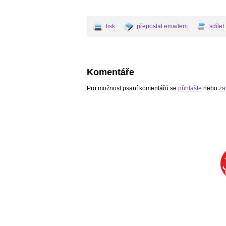
tisk
přeposlat emailem
sdílet
Komentáře
Pro možnost psaní komentářů se
přihlašte
nebo
za