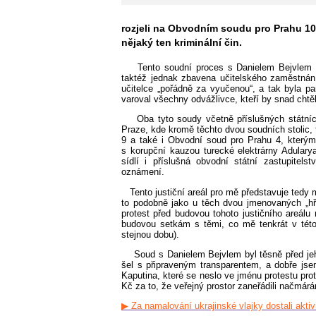
rozjeli na Obvodním soudu pro Prahu 10 p
nějaký ten kriminální čin.
Tento soudní proces s Danielem Bejvlem a
taktéž jednak zbavena učitelského zaměstnání
učitelce „pořádně za vyučenou“, a tak byla p
varoval všechny odvážlivce, kteří by snad chtěli
Oba tyto soudy včetně příslušných státníc
Praze, kde kromě těchto dvou soudních stolic,
9 a také i Obvodní soud pro Prahu 4, kterým
s korupční kauzou turecké elektrárny Adulary
sídlí i příslušná obvodní státní zastupitels
oznámení.
Tento justiční areál pro mě představuje tedy
to podobně jako u těch dvou jmenovaných „hří
protest před budovou tohoto justičního areálu 
budovou setkám s těmi, co mě tenkrát v této
stejnou dobu).
Soud s Danielem Bejvlem byl těsně před jeh
šel s připraveným transparentem, a dobře jse
Kaputina, které se neslo ve jménu protestu prot
Kč za to, že veřejný prostor zaneřádili načmárá
▶
Za namalování ukrajinské vlajky dostali aktiv