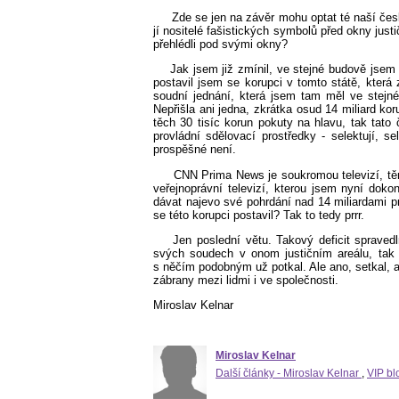
Zde se jen na závěr mohu optat té naší čes
jí nositelé fašistických symbolů před okny ju
přehlédli pod svými okny?
Jak jsem již zmínil, ve stejné budově jsem
postavil jsem se korupci v tomto státě, kter
soudní jednání, která jsem tam měl ve stejn
Nepřišla ani jedna, zkrátka osud 14 miliard ko
těch 30 tisíc korun pokuty na hlavu, tak tato
provládní sdělovací prostředky - selektují, s
prospěšné není.
CNN Prima News je soukromou televizí, tě
veřejnoprávní televizí, kterou jsem nyní dok
dávat najevo své pohrdání nad 14 miliardami 
se této korupci postavil? Tak to tedy prrr.
Jen poslední větu. Takový deficit spravedl
svých soudech v onom justičním areálu, tak
s něčím podobným už potkal. Ale ano, setkal, 
zábrany mezi lidmi i ve společnosti.
Miroslav Kelnar
Miroslav Kelnar
Další články - Miroslav Kelnar
,
VIP bl