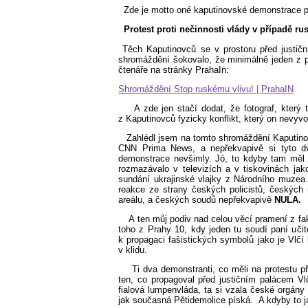
Zde je motto oné kaputinovské demonstrace p
Protest proti nečinnosti vlády v případě ru
Těch Kaputinovců se v prostoru před justi
shromáždění šokovalo, že minimálně jeden z p
čtenáře na stránky PrahaIn:
Shromáždění Stop ruskému vlivu! | PrahaIN
A zde jen stačí dodat, že fotograf, který
z Kaputinovců fyzicky konflikt, který on nevyvol
Zahlédl jsem na tomto shromáždění Kaputino
CNN Prima News, a nepřekvapivě si tyto d
demonstrace nevšimly. Jó, to kdyby tam měl n
rozmazávalo v televizích a v tiskovinách ja
sundání ukrajinské vlajky z Národního muzea
reakce ze strany českých policistů, českých 
areálu, a českých soudů nepřekvapivě
NULA.
A ten můj podiv nad celou věcí pramení z f
toho z Prahy 10, kdy jeden tu soudí paní uči
k propagaci fašistických symbolů jako je Vlčí 
v klidu.
Ti dva demonstranti, co měli na protestu p
ten, co propagoval před justičním palácem Vl
fialová lumpenvláda, ta si vzala české orgány 
jak současná Pětidemolice píská.
A kdyby to j