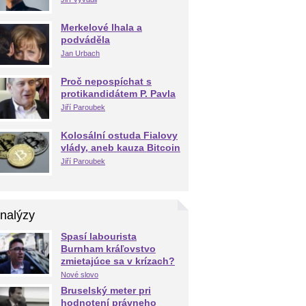
Merkelové lhala a
podváděla
Jan Urbach
Proč nepospíchat s
protikandidátem P. Pavla
Jiří Paroubek
Kolosální ostuda Fialovy
vlády, aneb kauza Bitcoin
Jiří Paroubek
nalýzy
Spasí labourista
Burnham kráľovstvo
zmietajúce sa v krízach?
Nové slovo
Bruselský meter pri
hodnotení právneho