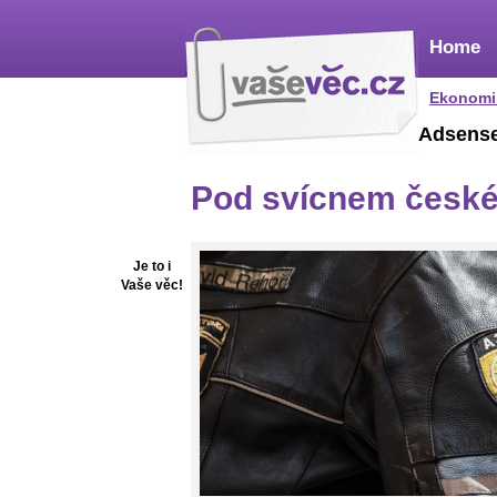
Home
Ekonomi
Adsens
Pod svícnem české 
Je to i
Vaše věc!