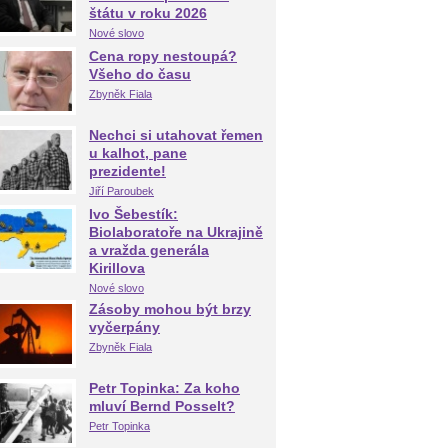
štátu v roku 2026
Nové slovo
Cena ropy nestoupá?
Všeho do času
Zbyněk Fiala
Nechci si utahovat řemen
u kalhot, pane
prezidente!
Jiří Paroubek
Ivo Šebestík:
Biolaboratoře na Ukrajině
a vražda generála
Kirillova
Nové slovo
Zásoby mohou být brzy
vyčerpány
Zbyněk Fiala
Petr Topinka: Za koho
mluví Bernd Posselt?
Petr Topinka