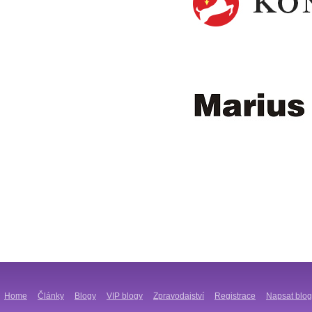
Home
Články
Blogy
VIP blogy
Zpravodajství
Registrace
Napsat blog