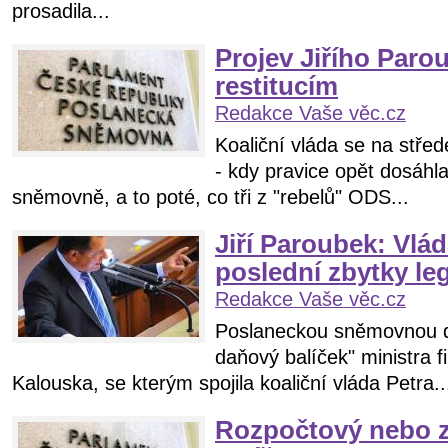
prosadila...
Projev Jiřího Paro
restitucím
Redakce Vaše věc.cz
Koaliční vláda se na stř
- kdy pravice opět dosáhl
sněmovně, a to poté, co tři z "rebelů" ODS...
Jiří Paroubek: Vláda
poslední zbytky leg
Redakce Vaše věc.cz
Poslaneckou sněmovnou d
daňový balíček" ministra f
Kalouska, se kterým spojila koaliční vláda Petra..
Rozpočtový nebo z