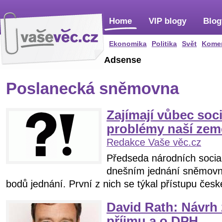
Home
VIP blogy
Blog
Ekonomika
Politika
Svět
Kome
Adsense
Poslanecká sněmovna
Zajímají vůbec soc
problémy naší ze
Redakce Vaše věc.cz
Předseda národních social
dnešním jednání sněmovny
bodů jednání. První z nich se týkal přístupu české
David Rath: Návrh 
příjmu a o DPH