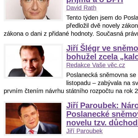
David Rath
Tento týden jsem do Pos
předložil dvě novely zákon
zákona o dani z přidané hodnoty. Současná právn
Jiří Šlégr ve sněm
bohužel zcela „ka
Redakce Vaše věc.cz
Poslanecká sněmovna se d
listopadu – zabývala na 
prvním čtením návrhu státního rozpočtu na rok 2
Jiří Paroubek: Náro
Poslanecké sněmov
novelu tzv. důcho
Jiří Paroubek