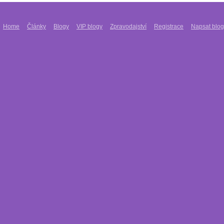
Home
Články
Blogy
VIP blogy
Zpravodajství
Registrace
Napsat blog