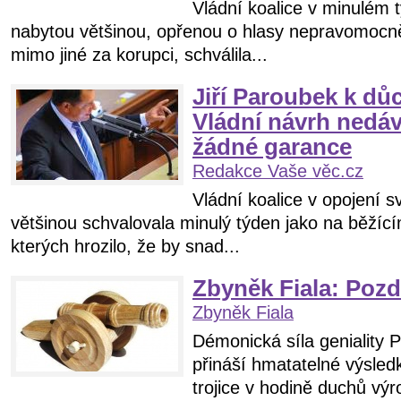
Vládní koalice v minulém
nabytou většinou, opřenou o hlasy nepravomoc
mimo jiné za korupci, schválila...
Jiří Paroubek k dů
Vládní návrh nedáv
žádné garance
Redakce Vaše věc.cz
Vládní koalice v opojení 
většinou schvalovala minulý týden jako na běžíc
kterých hrozilo, že by snad...
Zbyněk Fiala: Pozd
Zbyněk Fiala
Démonická síla geniality
přináší hmatatelné výsled
trojice v hodině duchů vý