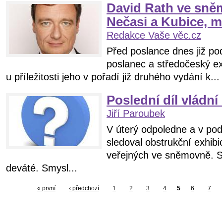
David Rath ve sně
Nečasi a Kubice, m
Redakce Vaše věc.cz
Před poslance dnes již po
poslanec a středočeský e
u příležitosti jeho v pořadí již druhého vydání k...
Poslední díl vládní
Jiří Paroubek
V úterý odpoledne a v po
sledoval obstrukční exhibi
veřejných ve sněmovně. Se
deváté. Smysl...
« první
‹ předchozí
1
2
3
4
5
6
7