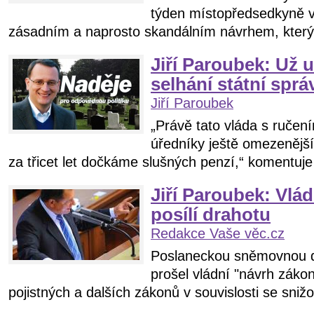
týden místopředsedkyně v
zásadním a naprosto skandálním návrhem, který 
Jiří Paroubek: Už u
selhání státní sprá
Jiří Paroubek
„Právě tato vláda s ruče
úředníky ještě omezenějš
za třicet let dočkáme slušných penzí,“ komentuje 
Jiří Paroubek: Vlád
posílí drahotu
Redakce Vaše věc.cz
Poslaneckou sněmovnou d
prošel vládní "návrh zák
pojistných a dalších zákonů v souvislosti se sniž