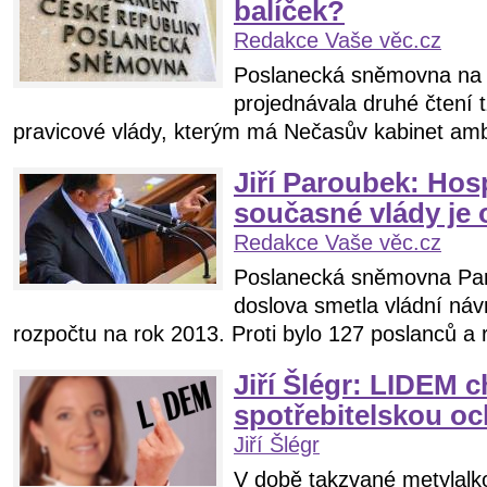
balíček?
Redakce Vaše věc.cz
Poslanecká sněmovna na 
projednávala druhé čtení 
pravicové vlády, kterým má Nečasův kabinet amb
Jiří Paroubek: Hos
současné vlády je
Redakce Vaše věc.cz
Poslanecká sněmovna Pa
doslova smetla vládní náv
rozpočtu na rok 2013. Proti bylo 127 poslanců a r
Jiří Šlégr: LIDEM c
spotřebitelskou oc
Jiří Šlégr
V době takzvané metylalko