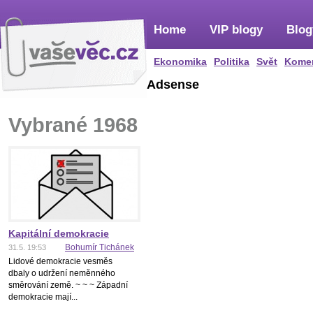
Home
VIP blogy
Blog
Ekonomika
Politika
Svět
Kome
Adsense
Vybrané 1968
Kapitální demokracie
Bohumír Tichánek
31.5. 19:53
Lidové demokracie vesměs
dbaly o udržení neměnného
směrování země. ~ ~ ~ Západní
demokracie mají...