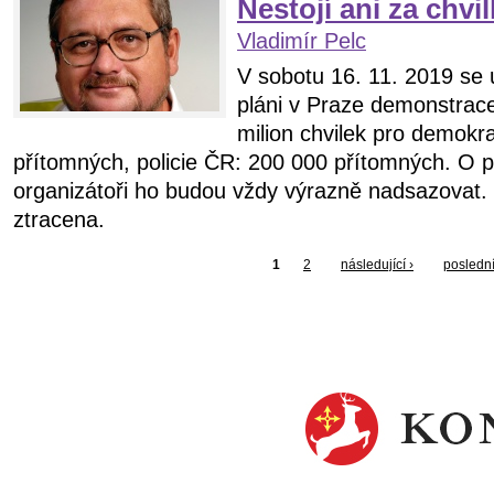
Nestojí ani za chv
Vladimír Pelc
V sobotu 16. 11. 2019 se 
pláni v Praze demonstrace 
milion chvilek pro demokra
přítomných, policie ČR: 200 000 přítomných. O 
organizátoři ho budou vždy výrazně nadsazovat. 
ztracena.
1
2
následující ›
poslední