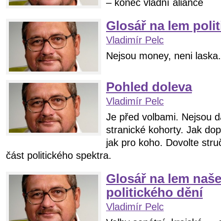
– konec vládní aliance
Glosář na lem poli
Vladimír Pelc
Nejsou money, neni laska.
Pohled doleva
Vladimír Pelc
Je před volbami. Nejsou d
stranické kohorty. Jak do
jak pro koho. Dovolte str
část politického spektra.
Glosář na lem naš
politického dění
Vladimír Pelc