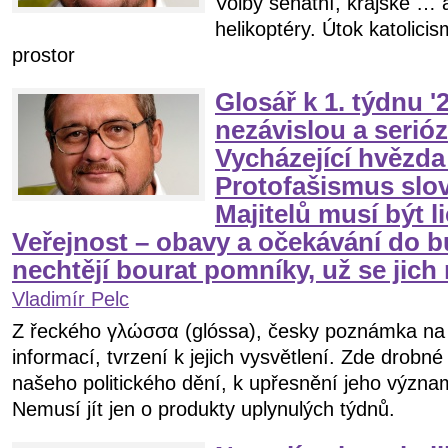
Volby senátní, krajské … 
helikoptéry. Útok katolic
prostor
Glosář k 1. týdnu ʹ
nezávislou a seriózn
Vycházející hvězda
Protofašismus slo
Majitelů musí být l
Veřejnost – obavy a očekávání do 
nechtějí bourat pomníky, už se jich
Vladimír Pelc
Z řeckého γλώσσα (glóssa), česky poznámka na o
informací, tvrzení k jejich vysvětlení. Zde drob
našeho politického dění, k upřesnění jeho význa
Nemusí jít jen o produkty uplynulých týdnů.