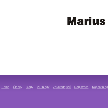
Home
Články
Blogy
VIP blogy
Zpravodajství
Registrace
Napsat blog