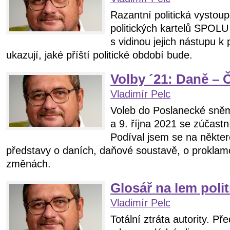
Razantní politická vystou
politických kartelů SPOLU
s vidinou jejich nástupu k 
ukazují, jaké příští politické období bude.
Volby ´21: Daně –
Vladimír Pelc
Voleb do Poslanecké sně
a 9. října 2021 se zúčastní
Podíval jsem se na někter
představy o daních, daňové soustavě, o prokla
změnách.
Glosář na lem poli
Vladimír Pelc
Totální ztráta autority. P