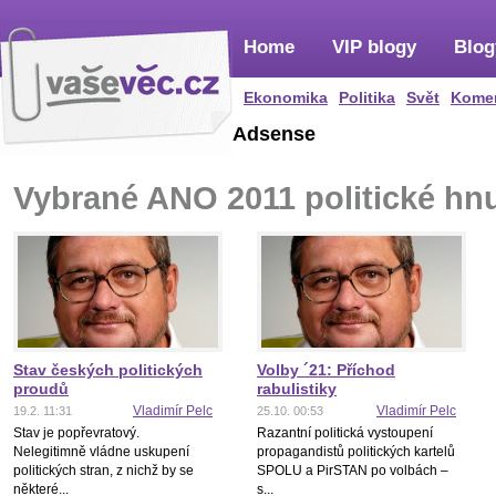
Home
VIP blogy
Blog
Ekonomika
Politika
Svět
Kome
Adsense
Vybrané ANO 2011 politické hnu
Stav českých politických
Volby ´21: Příchod
proudů
rabulistiky
Vladimír Pelc
Vladimír Pelc
19.2. 11:31
25.10. 00:53
Stav je popřevratový.
Razantní politická vystoupení
Nelegitimně vládne uskupení
propagandistů politických kartelů
politických stran, z nichž by se
SPOLU a PirSTAN po volbách –
některé...
s...