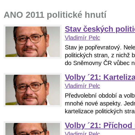
ANO 2011 politické hnutí
Stav českých polit
Vladimír Pelc
Stav je popřevratový. Nel
politických stran, z nichž
do Sněmovny ČR vůbec ne
Volby ´21: Karteliz
Vladimír Pelc
Předvolební období a volb
mnohé nové aspekty. Jedn
kartelizace politických str
Volby ´21: Příchod 
Vladimír Pelc