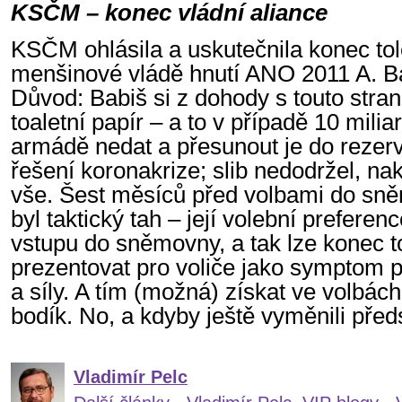
KSČM – konec vládní aliance
KSČM ohlásila a uskutečnila konec tol
menšinové vládě hnutí ANO 2011 A. 
Důvod: Babiš si z dohody s touto stran
toaletní papír – a to v případě 10 miliar
armádě nedat a přesunout je do rezer
řešení koronakrize; slib nedodržel, n
vše. Šest měsíců před volbami do s
byl taktický tah – její volební preferen
vstupu do sněmovny, a tak lze konec t
prezentovat pro voliče jako symptom p
a síly. A tím (možná) získat ve volbác
bodík. No, a kdyby ještě vyměnili př
Vladimír Pelc