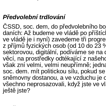
Předvolební trdlování
ČSSD, soc. dem, do předvolebního boje
daních: Až budeme ve vládě po příštíc
ve vládě je i nyní) zavedeme tři progr
z příjmů fyzických osob (od 10 do 23
sektorovou, digitální, podíváme se na
věcí, na prostředky odtékající z naše
však zní velmi, velmi neupřímně; jedn
soc. dem. mít politickou sílu, pokud s
sněmovny dostanou, a ve vzduchu je ot
všechno neprosazovali, když jste ve vl
ještě jste?