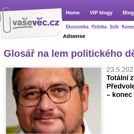
Home
VIP blogy
Blog
Ekonomika
Politika
Svět
Kome
Adsense
Glosář na lem politického d
23.5.202
Totální z
Předvol
– konec 