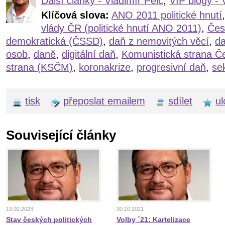
Další články - Vladimír Pelc
,
VIP blogy - 
Klíčová slova:
ANO 2011 politické hnutí
vlády ČR (politické hnutí ANO 2011)
,
Čes
demokratická (ČSSD)
,
daň z nemovitých věcí
,
da
osob
,
daně
,
digitální daň
,
Komunistická strana Če
strana (KSČM)
,
koronakrize
,
progresivní daň
,
se
tisk
přeposlat emailem
sdílet
ul
Související články
19.02.2023
30.10.2021
Stav českých politických
Volby ´21: Kartelizace