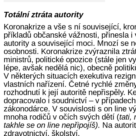
Totální ztráta autority
Koronakrize a vše s ní související, kr
příkladů občanské vážnosti, přinesla i
autority a související moci. Mnozí se n
osobnosti. Koronakrize zvýraznila ztrát
ministrů, politické opozice (stále jen v
lépe, avšak nedělá nic), obecně politiků
V některých situacích exekutiva rezig
vlastních nařízení. Četné rychlé změn
rozhodnutí k její autoritě nepřispěly. Ke
dopracovalo i soudnictví – v případec
zákonodárce. V souvislosti s on line vý
mnoha rodičů v očích svých dětí (
tati,
takhle se on line nepřipojíš).
Na autori
zdravotnictví, školství.