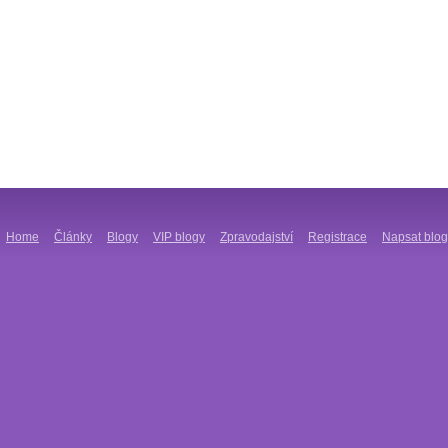
Home
Články
Blogy
VIP blogy
Zpravodajství
Registrace
Napsat blog