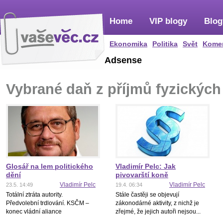
Home
VIP blogy
Blog
Ekonomika
Politika
Svět
Kome
Adsense
Vybrané daň z příjmů fyzickýc
Glosář na lem politického
Vladimír Pelc: Jak
dění
pivovarští koně
Vladimír Pelc
Vladimír Pelc
23.5. 14:49
19.4. 06:34
Totální ztráta autority.
Stále častěji se objevují
Předvolební trdlování. KSČM –
zákonodárné aktivity, z nichž je
konec vládní aliance
zřejmé, že jejich autoři nejsou...