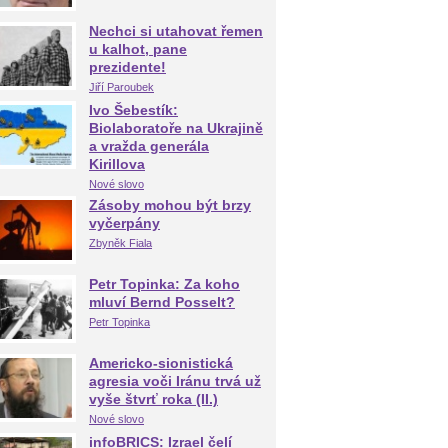
Nechci si utahovat řemen
u kalhot, pane
prezidente!
Jiří Paroubek
Ivo Šebestík:
Biolaboratoře na Ukrajině
a vražda generála
Kirillova
Nové slovo
Zásoby mohou být brzy
vyčerpány
Zbyněk Fiala
Petr Topinka: Za koho
mluví Bernd Posselt?
Petr Topinka
Americko-sionistická
agresia voči Iránu trvá už
vyše štvrť roka (II.)
Nové slovo
infoBRICS: Izrael čelí