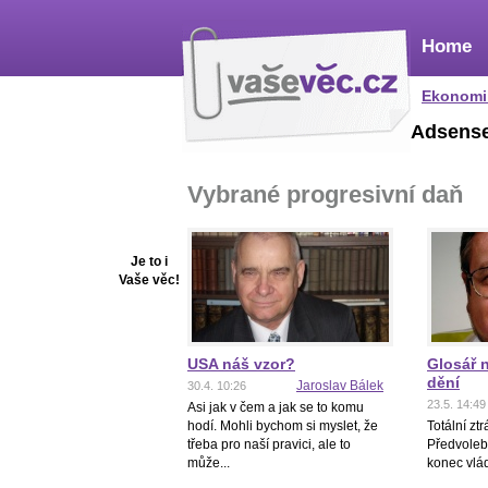
Home
Ekonomi
Adsens
Vybrané progresivní daň
Je to i
Vaše věc!
USA náš vzor?
Glosář n
dění
Jaroslav Bálek
30.4. 10:26
23.5. 14:49
Asi jak v čem a jak se to komu
hodí. Mohli bychom si myslet, že
Totální ztr
třeba pro naší pravici, ale to
Předvoleb
může...
konec vlád