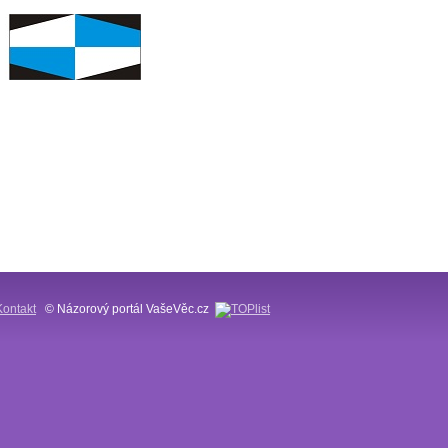
Kontakt
© Názorový portál VašeVěc.cz