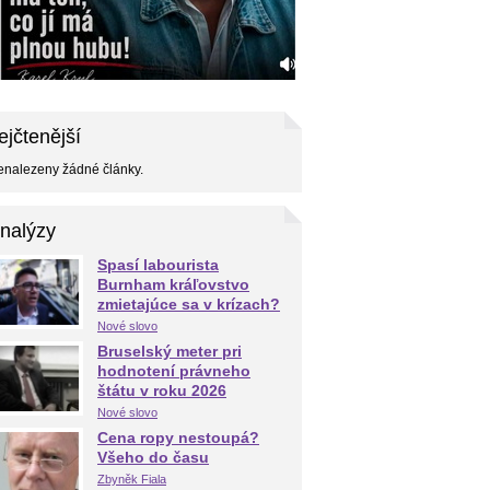
ejčtenější
nalezeny žádné články.
nalýzy
Spasí labourista
Burnham kráľovstvo
zmietajúce sa v krízach?
Nové slovo
Bruselský meter pri
hodnotení právneho
štátu v roku 2026
Nové slovo
Cena ropy nestoupá?
Všeho do času
Zbyněk Fiala