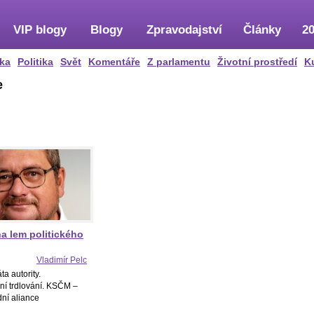
VIP blogy
Blogy
Zpravodajství
Články
20
ka
Politika
Svět
Komentáře
Z parlamentu
Životní prostředí
K
e
a lem politického
Vladimír Pelc
áta autority.
ní trdlování. KSČM –
ní aliance