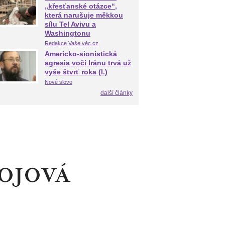
„křesťanské otázce“,
která narušuje měkkou
sílu Tel Avivu a
Washingtonu
Redakce Vaše věc.cz
Americko-sionistická
agresia voči Iránu trvá už
vyše štvrť roka (I.)
Nové slovo
další články