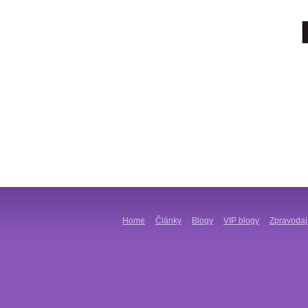
Home
Články
Blogy
VIP blogy
Zpravodaj