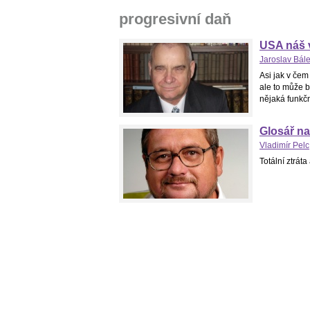
progresivní daň
USA náš 
Jaroslav Bál
Asi jak v čem
ale to může b
nějaká funkčn
Glosář na
Vladimír Pelc
Totální ztrát