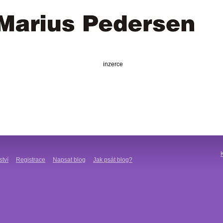
inzerce
ství
Registrace
Napsat blog
Jak psát blog?