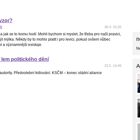
vzor?
ek
30.4. 10:26
 a jak se to komu hodí. Mohli bychom si myslet, že třeba pro naší pravici,
n
ýt mýlka. Někdy by to mohlo platit i pro levici, pokud ovšem vůbec
í a významnější existuje.
Ne
 lem politického dění
A
23.5. 14:49
a autority. Předvolební trdlování. KSČM – konec vládní aliance