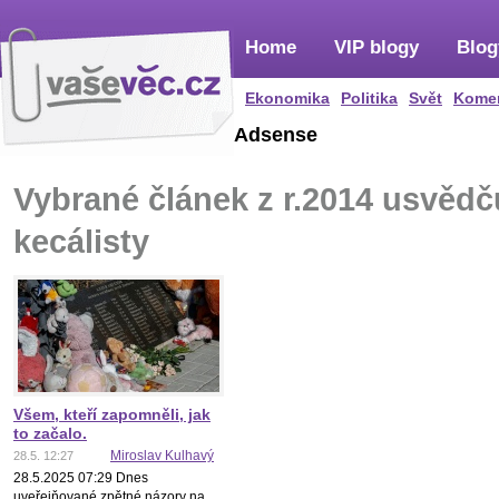
Home
VIP blogy
Blog
Ekonomika
Politika
Svět
Kome
Adsense
Vybrané článek z r.2014 usvědč
kecálisty
Všem, kteří zapomněli, jak
to začalo.
Miroslav Kulhavý
28.5. 12:27
28.5.2025 07:29 Dnes
uveřejňované zpětné názory na