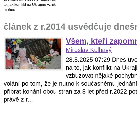
to, jak konflikt na Ukrajině vznikl,
mohou...
článek z r.2014 usvědčuje dnešn
Všem, kteří zapomně
Miroslav Kulhavý
28.5.2025 07:29 Dnes uve
na to, jak konflikt na Ukra
vzbuzovat nějaké pochybn
volání po tom, že je nutno k současnému jednán
přibrat konání obou stran za 8 let před r.2022 po
právě z r...