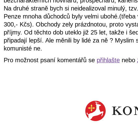
bezcharakterních novinářů, prospěchářů, kariéris
Na druhé straně bych si neidealizoval minulý, tzv.
Penze mnoha důchodců byly velmi ubohé.(třeba v
300,- Kčs). Obchody zely prázdnotou, proto vysta
příjmy. Od těchto dob uteklo již 25 let, takže i š
připadají lepší. Ale měnili by lidé za ně ? Myslim 
komunisté ne.
Pro možnost psaní komentářů se
přihlašte
nebo