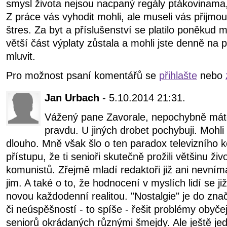
smysl života nejsou nacpaný regály ptákovinama, k
Z práce vás vyhodit mohli, ale museli vás přijmou
štres. Za byt a příslušenství se platilo poněkud
větší část výplaty zůstala a mohli jste denně na
mluvit.
Pro možnost psaní komentářů se
přihlašte
nebo
Jan Urbach
- 5.10.2014 21:31.
Vážený pane Zavorale, nepochybně mát
pravdu. U jiných drobet pochybuji. Mohl
dlouho. Mně však šlo o ten paradox televizního 
přístupu, že ti senioři skutečně prožili většinu ži
komunistů. Zřejmě mladí redaktoři již ani nevním
jim. A také o to, že hodnocení v myslích lidí se již
novou každodenní realitou. "Nostalgie" je do zn
či neúspěšností - to spíše - řešit problémy obyčej
seniorů okrádaných různými šmejdy. Ale ještě jed