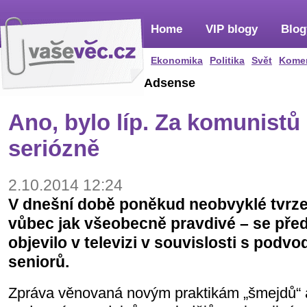
Home
VIP blogy
Blog
Ekonomika
Politika
Svět
Kome
Adsense
Ano, bylo líp. Za komunistů
seriózně
2.10.2014 12:24
V dnešní době poněkud neobvyklé tvrze
vůbec jak všeobecně pravdivé – se před
objevilo v televizi v souvislosti s podv
seniorů.
Zpráva věnovaná novým praktikám „šmejdů“