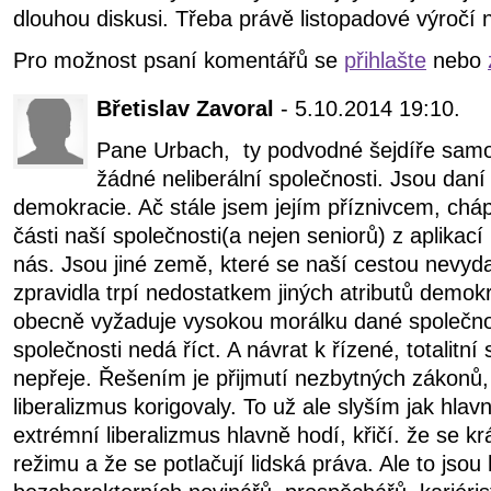
dlouhou diskusi. Třeba právě listopadové výročí 
Pro možnost psaní komentářů se
přihlašte
nebo
Břetislav Zavoral
- 5.10.2014 19:10.
Pane Urbach, ty podvodné šejdíře samo
žádné neliberální společnosti. Jsou daní z
demokracie. Ač stále jsem jejím příznivcem, chá
části naší společnosti(a nejen seniorů) z aplikací 
nás. Jsou jiné země, které se naší cestou nevyda
zpravidla trpí nedostatkem jiných atributů demok
obecně vyžaduje vysokou morálku dané společnos
společnosti nedá říct. A návrat k řízené, totalitní 
nepřeje. Řešením je přijmutí nezbytných zákonů,
liberalizmus korigovaly. To už ale slyším jak hlav
extrémní liberalizmus hlavně hodí, křičí. že se k
režimu a že se potlačují lidská práva. Ale to jsou