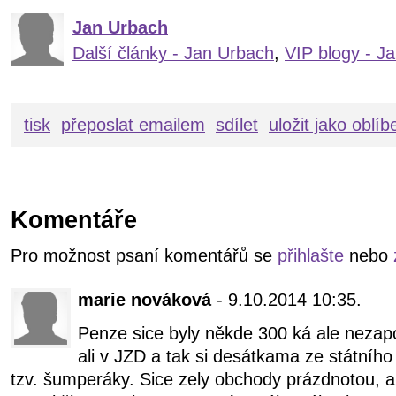
Jan Urbach
Další články - Jan Urbach
,
VIP blogy - J
tisk
přeposlat emailem
sdílet
uložit jako oblí
Komentáře
Pro možnost psaní komentářů se
přihlašte
nebo
marie nováková
- 9.10.2014 10:35.
Penze sice byly někde 300 ká ale nezap
ali v JZD a tak si desátkama ze státního př
tzv. šumperáky. Sice zely obchody prázdnotou, ale 