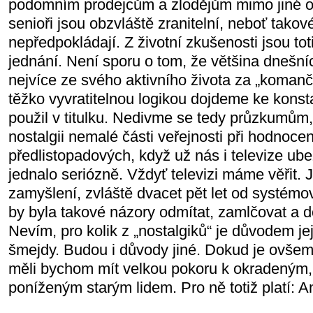
podomním prodejcům a zlodějům mimo jiné o
senioři jsou obzvláště zranitelní, neboť takov
nepředpokládají. Z životní zkušenosti jsou tot
jednání. Není sporu o tom, že většina dnešníc
nejvíce ze svého aktivního života za „koman
těžko vyvratitelnou logikou dojdeme ke konst
použil v titulku. Nedivme se tedy průzkumům, 
nostalgii nemalé části veřejnosti při hodnoce
předlistopadových, když už nás i televize ube
jednalo seriózně. Vždyť televizi máme věřit. 
zamyšlení, zvláště dvacet pět let od systémo
by byla takové názory odmítat, zamlčovat a 
Nevím, pro kolik z „nostalgiků“ je důvodem je
šmejdy. Budou i důvody jiné. Dokud je ovše
měli bychom mít velkou pokoru k okradeným
poníženým starým lidem. Pro ně totiž platí: An