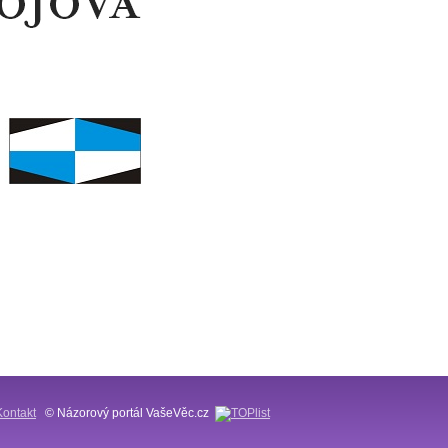
Kontakt
© Názorový portál VašeVěc.cz