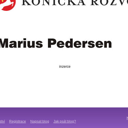
inzerce
ství
Registrace
Napsat blog
Jak psát blog?