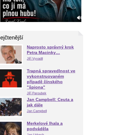
ejčtenější
Naprosto správný krok
Petra Macinky…
Jiří Vyvadil
Trapná spravedlnost ve
vykonstruovaném
případě čínského
"špiona"
Jiří Paroubek
Jan Campbell: Ceuta a
jak dále
Jan Campbell
Merkelové lhala a
podváděla
Jan Urbach