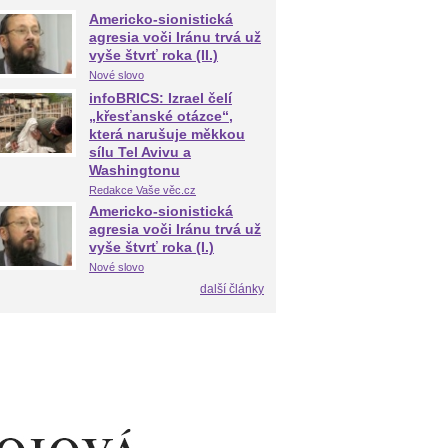
Americko-sionistická
agresia voči Iránu trvá už
vyše štvrť roka (II.)
Nové slovo
infoBRICS: Izrael čelí
„křesťanské otázce“,
která narušuje měkkou
sílu Tel Avivu a
Washingtonu
Redakce Vaše věc.cz
Americko-sionistická
agresia voči Iránu trvá už
vyše štvrť roka (I.)
Nové slovo
další články