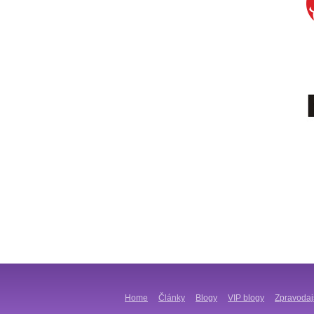
Home
Články
Blogy
VIP blogy
Zpravodaj