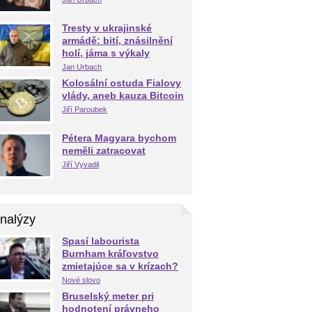
Tresty v ukrajinské
armádě: bití, znásilnění
holí, jáma s výkaly
Jan Urbach
Kolosální ostuda Fialovy
vlády, aneb kauza Bitcoin
Jiří Paroubek
Pétera Magyara bychom
neměli zatracovat
Jiří Vyvadil
nalýzy
Spasí labourista
Burnham kráľovstvo
zmietajúce sa v krízach?
Nové slovo
Bruselský meter pri
hodnotení právneho