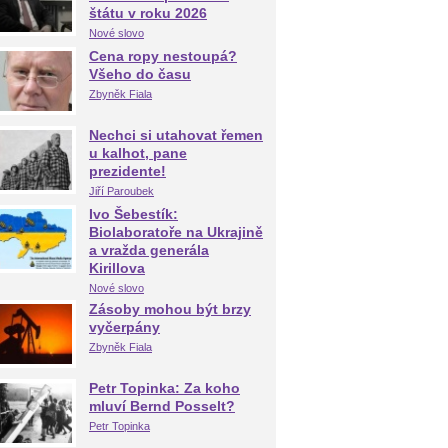
štátu v roku 2026
Nové slovo
Cena ropy nestoupá?
Všeho do času
Zbyněk Fiala
Nechci si utahovat řemen
u kalhot, pane
prezidente!
Jiří Paroubek
Ivo Šebestík:
Biolaboratoře na Ukrajině
a vražda generála
Kirillova
Nové slovo
Zásoby mohou být brzy
vyčerpány
Zbyněk Fiala
Petr Topinka: Za koho
mluví Bernd Posselt?
Petr Topinka