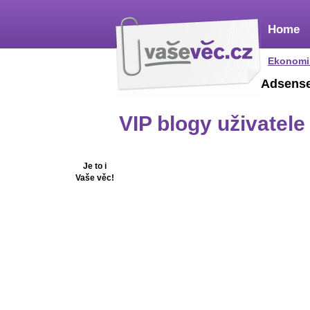
Home
Ekonomi
Adsens
VIP blogy uživatel
Je to i
Vaše věc!