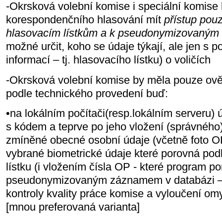
-Okrsková volební komise i speciální komise
korespondenčního hlasování mít
přístup pou
hlasovacím lístkům a k pseudonymizovaným
možné určit, koho se údaje týkají, ale jen s 
informací – tj. hlasovacího lístku) o voličích
-Okrsková volební komise by měla pouze ověř
podle technického provedení buď:
•na lokálním počítači(resp.lokálním serveru) 
s kódem a teprve po jeho vložení (správného
zmíněné obecné osobní údaje (včetně foto OP 
vybrané biometrické údaje které porovná po
lístku (i vložením čísla OP - které program p
pseudonymizovaným záznamem v databázi – 
kontroly kvality práce komise a vyloučení om
[mnou preferovaná varianta]