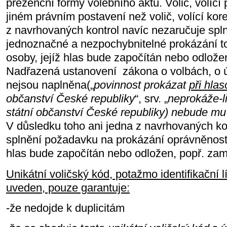
prezenční formy volebního aktu. Volič, volící
jiném právním postavení než volič, volící ko
z navrhovaných kontrol navíc nezaručuje sp
jednoznačné a nezpochybnitelné prokázání to
osoby, jejíž hlas bude započítán nebo odložen
Nadřazená ustanovení zákona o volbách, o ú
nejsou naplněna(„
povinnost prokázat
při hla
občanství České republiky
“, srv. „
neprokáže-li
státní občanství České republiky) nebude m
V důsledku toho ani jedna z navrhovaných ko
splnění požadavku na prokázání oprávněnosti 
hlas bude započítán nebo odložen, popř. zamít
Unikátní voličský kód, potažmo identifikační l
uveden, pouze garantuje:
-že nedojde k duplicitám