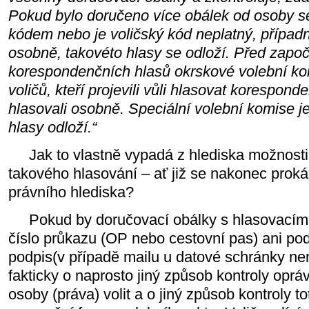
Pokud bylo doručeno více obálek od osoby s
kódem nebo je voličský kód neplatný, případn
osobně, takovéto hlasy se odloží. Před započ
korespondenčních hlasů okrskové volební k
voličů, kteří projevili vůli hlasovat korespo
hlasovali osobně. Speciální volební komise j
hlasy odloží.“
Jak to vlastně vypadá z hlediska možnosti
takového hlasování – ať již se nakonec prokáž
právního hlediska?
Pokud by doručovací obálky s hlasovacím
číslo průkazu (OP nebo cestovní pas) ani podp
podpis(v případě mailu u datové schránky nen
fakticky o naprosto jiný způsob kontroly oprá
osoby (práva) volit a o jiný způsob kontroly to