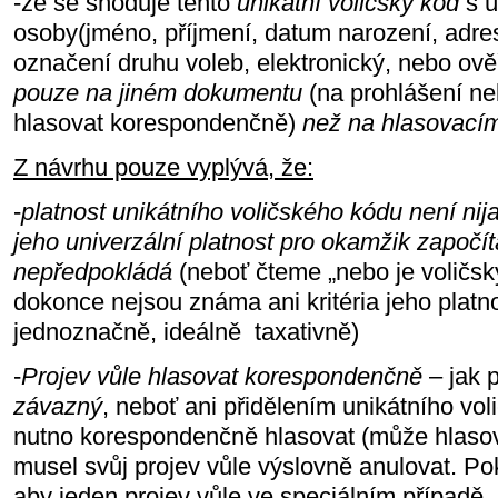
-že se shoduje tento
unikátní voličský kód
s ú
osoby(jméno, příjmení, datum narození, adresa
označení druhu voleb, elektronický, nebo ov
pouze na jiném dokumentu
(na prohlášení neb
hlasovat korespondenčně)
než na hlasovacím 
Z návrhu pouze vyplývá, že:
-
platnost unikátního voličského kódu není nij
jeho univerzální platnost pro okamžik započí
nepředpokládá
(neboť čteme „nebo je voličský
dokonce nejsou známa ani kritéria jeho platnos
jednoznačně, ideálně taxativně)
-
Projev vůle hlasovat korespondenčně
– jak 
závazný
, neboť ani přidělením unikátního vo
nutno korespondenčně hlasovat (může hlasov
musel svůj projev vůle výslovně anulovat. P
aby jeden projev vůle ve speciálním případě, 