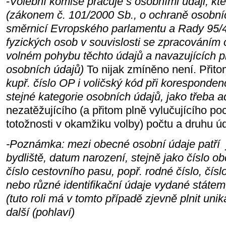
-
Volební komise pracuje s osobními údaji, kt
(zákonem č. 101/2000 Sb., o ochraně osobn
směrnicí Evropského parlamentu a Rady 95/
fyzických osob v souvislosti se zpracováním 
volném pohybu těchto údajů a navazujících p
osobních údajů)
To nijak zmíněno není. Přito
kupř. číslo OP i voličský kód při koresponde
stejné kategorie osobních údajů, jako třeba 
nezatěžujícího (a přitom plně vylučujícího po
totožnosti v okamžiku volby) počtu a druhu ú
-Poznámka: mezi obecné osobní údaje patří j
bydliště, datum narození, stejně jako číslo 
číslo cestovního pasu, popř. rodné číslo, čís
nebo různé identifikační údaje vydané státem, 
(tuto roli má v tomto případě zjevně plnit unik
další (pohlaví)