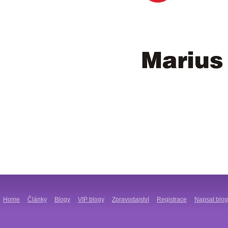
Home
Články
Blogy
VIP blogy
Zpravodajství
Registrace
Napsat blog