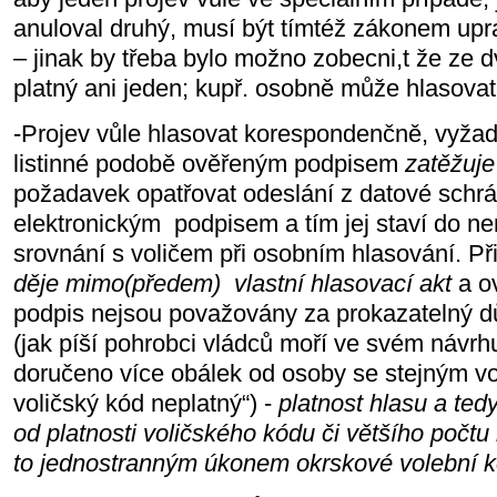
anuloval druhý, musí být tímtéž zákonem upr
– jinak by třeba bylo možno zobecni,t že ze d
platný ani jeden; kupř. osobně může hlasovat 
-Projev vůle hlasovat korespondenčně, vyžaduj
listinné podobě ověřeným podpisem
zatěžuje
požadavek opatřovat odeslání z datové schrá
elektronickým podpisem a tím jej staví do n
srovnání s voličem při osobním hlasování. Při
děje mimo(předem) vlastní hlasovací akt
a ov
podpis nejsou považovány za prokazatelný dů
(jak píší pohrobci vládců moří ve svém návrh
doručeno více obálek od osoby se stejným v
voličský kód neplatný“) -
platnost hlasu a tedy
od platnosti voličského kódu či většího počtu
to jednostranným úkonem okrskové volební 