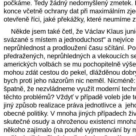
počkáme. Tedy žádný nedomyšlený zmetek. B
konce včetně ochrany dat při maximálním zj
otevřeně říci, jaké překážky, které neumíme z
Někde jsem také četl, že Václav Klaus juni
svázané s místem a jednoduchost" a nejvíce 
neprůhlednost a prodloužení času sčítání. 
předražených, neprůhledných a vlekoucích se 
amerických volbách se mu pochopitelně výše
mohou zdát cestou do pekel, dlážděnou dobr
bych proti jeho názorům nic neměl. Nicméně:
špatně, že nezvládneme využít moderní tech
těchto problémů? Vždyť v případě voleb jde t
jiný způsob realizace práva jednotlivce a je
obecné politiky. V mnoha jiných případech živ
skutečné osudy a ohroženou existenci mnoha j
někoho zajímalo (na pouhé vyjmenování by mi 