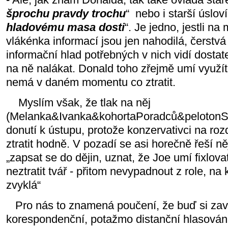
šprochu pravdy trochu
“ nebo i starší úsloví
hladovému masa dosti
“. Je jedno, jestli na 
vlákénka informací jsou jen nahodilá, čerstv
informační hlad potřebných v nich vidí dostat
na ně nalákat. Donald toho zřejmě umí využít 
nemá v daném momentu co ztratit.
Myslím však, že tlak na něj
(Melanka&Ivanka&kohortaPoradců&pelotonS
donutí k ústupu, protože konzervativci na roz
ztratit hodně. V pozadí se asi horečně řeší 
„zapsat se do dějin, uznat, že Joe umí fixlova
neztratit tvář - přitom nevypadnout z role, na
zvyklá“
Pro nás to znamená poučení, že buď si z
korespondenční, potažmo distanční hlasování