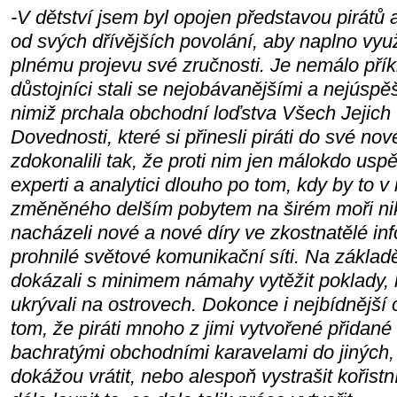
-V dětství jsem byl opojen představou pirátů a
od svých dřívějších povolání, aby naplno vyu
plnému projevu své zručnosti. Je nemálo příkl
důstojníci stali se nejobávanějšími a nejúspěš
nimiž prchala obchodní loďstva Všech Jejich 
Dovednosti, které si přinesli piráti do své no
zdokonalili tak, že proti nim jen málokdo usp
experti a analytici dlouho po tom, kdy by to v
změněného delším pobytem na širém moři nik
nacházeli nové a nové díry ve zkostnatělé inf
prohnilé světové komunikační síti. Na základ
dokázali s minimem námahy vytěžit poklady,
ukrývali na ostrovech. Dokonce i nejbídnější o
tom, že piráti mnoho z jimi vytvořené přidan
bachratými obchodními karavelami do jiných,
dokážou vrátit, nebo alespoň vystrašit kořistn