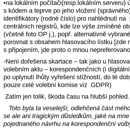
•na lokálním počítači(resp.lokálním serveru) 
s kódem a teprve po jeho vložení (správného
identifikátory (rodné číslo) pro nahlédnutí na
centrálních registrů, kde lze výše zmíněné o
(včetně foto OP j.), popř. alternativně vybran
porovnat s obsahem hlasovacího lístku [zde
s připojením, jde proto o mnou nepreferovano
-Není dořešena skartace – tak jako u hlasova
volebním aktu – korespondenčních (i digitální
po uplynutí lhůty vyřešení stížností, do té do
pouze celé volební komise viz GDPR)
Zatím jen tolik, škoda času na hlubší pohled.
Toto byla ta veselejší, odlehčená část méh
se ale ani tragickým důsledkům, jaké na mne
pojednaného návrhu na korespondenční volb