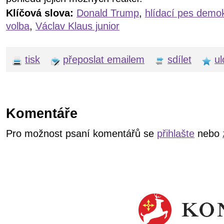
Klíčová slova:
Donald Trump
,
hlídací pes demo
volba
,
Václav Klaus junior
tisk
přeposlat emailem
sdílet
ul
Komentáře
Pro možnost psaní komentářů se
přihlašte
nebo