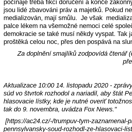
počínaje třeba fikcí doručení a konče zákon
jsou lidé zbavováni práv a majetků. Pokud nen
medializován, mají smůlu. Je však medializ
palce lékem na všemožné nemoci celé společn
demokracie se také musí někdy vyspat. Tak j
proštěká celou noc, přes den pospává na slu
Za doplnění smajlíků zodpovídá čtenář (
pře
Aktualizace 10:00 14. listopadu 2020 - zpráv
súd vo štvrtok rozhodol a nariadil, aby štát P
hlasovacie lístky, kde je nutné overiť totožno
tak do 9. novembra, uvádza Fox News."
[https://ac24.cz/-/trumpuv-tym-zaznamenal-pr
pennsylvansky-soud-rozhodl-ze-hlasovaci-listk