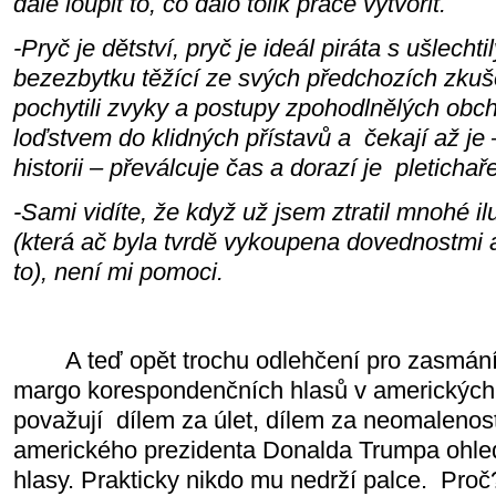
dále loupit to, co dalo tolik práce vytvořit.
-Pryč je dětství, pryč je ideál piráta s ušlech
bezezbytku těžící ze svých předchozích zkuše
pochytili zvyky a postupy zpohodlnělých obch
loďstvem do klidných přístavů a čekají až je –
historii – převálcuje čas a dorazí je pletichaře
-Sami vidíte, že když už jsem ztratil mnohé i
(která ač byla tvrdě vykoupena dovednostmi a 
to), není mi pomoci.
A teď opět trochu odlehčení pro zasmání 
margo korespondenčních hlasů v amerických
považují dílem za úlet, dílem za neomalenos
amerického prezidenta Donalda Trumpa ohled
hlasy. Prakticky nikdo mu nedrží palce. Pr