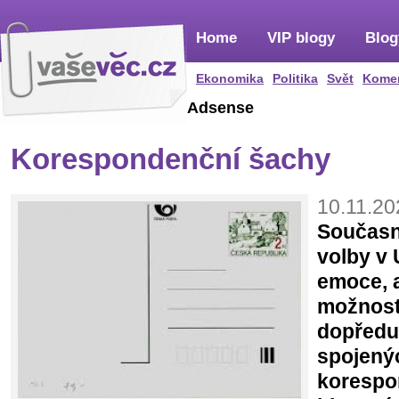
Home
VIP blogy
Blog
Ekonomika
Politika
Svět
Kome
Adsense
Korespondenční šachy
10.11.20
Současn
volby v U
emoce, a
možnost
dopředu 
spojený
koresp