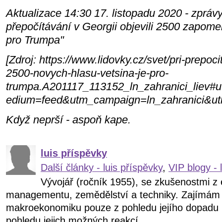
Aktualizace 14:30 17. listopadu 2020 - zprávy 
přepočítávání v Georgii objevili 2500 zapome
pro Trumpa"
[Zdroj: https://www.lidovky.cz/svet/pri-prepocit
2500-novych-hlasu-vetsina-je-pro-
trumpa.A201117_113152_ln_zahranici_liev
edium=feed&utm_campaign=ln_zahranici&ut
Když neprší - aspoň kape.
luis příspěvky
Další články - luis příspěvky
,
VIP blogy - 
Vývojář (ročník 1955), se zkušenostmi z
managementu, zemědělství a techniky. Zajímám s
makroekonomiku pouze z pohledu jejího dopadu n
pohledu jejich možných reakcí.