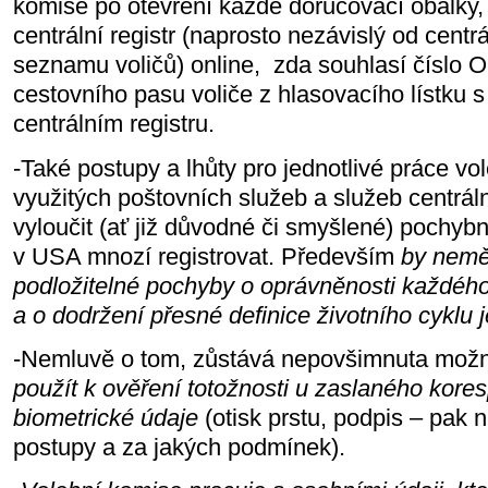
komise po otevření každé doručovací obálky,
centrální registr (naprosto nezávislý od cen
seznamu voličů) online, zda souhlasí číslo 
cestovního pasu voliče z hlasovacího lístku 
centrálním registru.
-Také postupy a lhůty pro jednotlivé práce vo
využitých poštovních služeb a služeb centráln
vyloučit (ať již důvodné či smyšlené) pochyb
v USA mnozí registrovat. Především
by nemě
podložitelné pochyby o oprávněnosti každého 
a o dodržení přesné definice životního cyklu 
-Nemluvě o tom, zůstává nepovšimnuta možnos
použít k ověření totožnosti u zaslaného kore
biometrické údaje
(otisk prstu, podpis – pak n
postupy a za jakých podmínek).