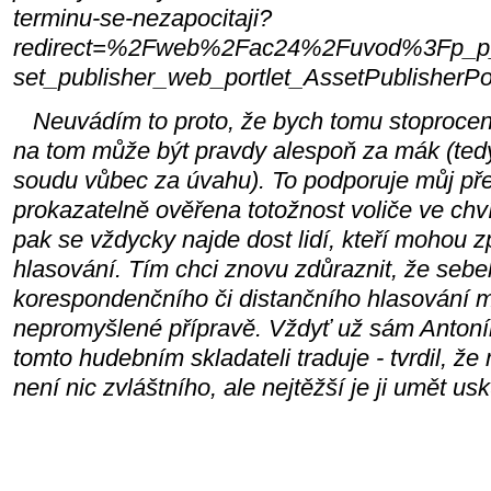
terminu-se-nezapocitaji?
redirect=%2Fweb%2Fac24%2Fuvod%3Fp_p_
set_publisher_web_portlet_AssetPublisherPor
Neuvádím to proto, že bych tomu stoprocentn
na tom může být pravdy alespoň za mák (tedy
soudu vůbec za úvahu). To podporuje můj př
prokazatelně ověřena totožnost voliče ve chví
pak se vždycky najde dost lidí, kteří mohou z
hlasování. Tím chci znovu zdůraznit, že seb
korespondenčního či distančního hlasování 
nepromyšlené přípravě. Vždyť už sám Antonín
tomto hudebním skladateli traduje - tvrdil, ž
není nic zvláštního, ale nejtěžší je ji umět us