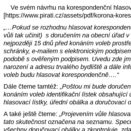
Ve svém návrhu na korespondenční hlasování
[https://www.pirati.cz/assets/pdf/korona-kore
„…Pokud se rozhodnu hlasovat korespondenč
vůli tak učinit) s doručením na obecní úřad v
nejpozději 15 dnů před konáním voleb prostř
schránky, e-mailem s elektronickým podpisem
podobě s ověřeným podpisem. Uvedu zde jmé
narození a adresu trvalého bydliště a dále in
voleb budu hlasovat korespondenčně….“
Dále čteme tamtéž:
„Poštou mi bude doručen 
konáním voleb identifikační lístek obsahující 
hlasovací lístky, úřední obálka a doručovací o
A také ještě čteme:
„Projevením vůle hlasova
tato skutečnost označena na seznamu. Speci
všechny doručovací obálky a zkontroluje, zda