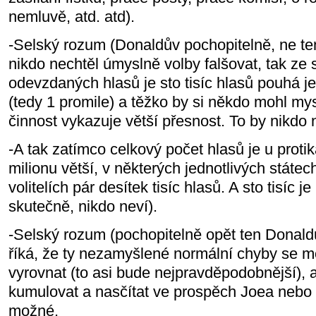
nemluvě, atd. atd).
-Selský rozum (Donaldův pochopitelně, ne ten
nikdo nechtěl úmyslně volby falšovat, tak ze 
odevzdaných hlasů je sto tisíc hlasů pouhá j
(tedy 1 promile) a těžko by si někdo mohl mysl
činnost vykazuje větší přesnost. To by nikdo
-A tak zatímco celkový počet hlasů je u proti
milionu větší, v některých jednotlivých státe
volitelích pár desítek tisíc hlasů. A sto tisíc 
skutečně, nikdo neví).
-Selský rozum (pochopitelně opět ten Donald
říká, že ty nezamyšlené normální chyby se 
vyrovnat (to asi bude nejpravděpodobnější), 
kumulovat a nasčítat ve prospěch Joea nebo
možné.