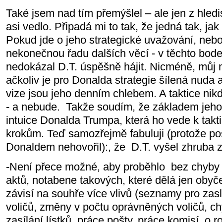
Také jsem nad tím přemýšlel – ale jen z hled
asi vedlo. Připadá mi to tak, že jedná tak, jak 
Pokud jde o jeho strategické uvažování, nebo
nekonečnou řadu dalších věcí - v těchto bod
nedokázal D.T. úspěšně hájit. Nicméně, můj 
ačkoliv je pro Donalda strategie šílená nuda 
vize jsou jeho denním chlebem. A taktice nik
- a nebude. Takže soudím, že základem jeho 
intuice Donalda Trumpa, která ho vede k tak
krokům. Teď samozřejmě fabuluji (protože po
Donaldem nehovořil):, že D.T. vyšel zhruba z 
-Není přece možné, aby proběhlo bez chyby 
aktů, notabene takových, které dělá jen obyče
závisí na souhře více vlivů (seznamy pro zas
voličů, změny v počtu oprávněných voličů, c
zasílání lístků, práce pošty, práce komisí, o r