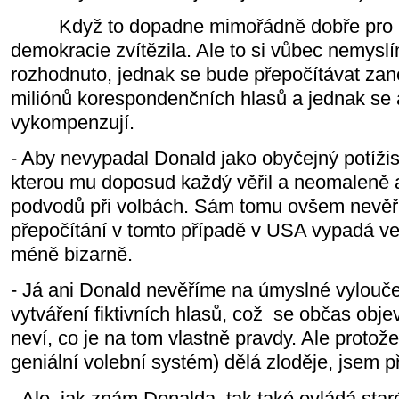
Když to dopadne mimořádně dobře pro Do
demokracie zvítězila. Ale to si vůbec nemyslím
rozhodnuto, jednak se bude přepočítávat zan
miliónů korespondenčních hlasů a jednak se
vykompenzují.
- Aby nevypadal Donald jako obyčejný potížist
kterou mu doposud každý věřil a neomaleně
podvodů při volbách. Sám tomu ovšem nevěří
přepočítání v tomto případě v USA vypadá v
méně bizarně.
- Já ani Donald nevěříme na úmyslné vyloučen
vytváření fiktivních hlasů, což se občas obje
neví, co je na tom vlastně pravdy. Ale protože
geniální volební systém) dělá zloděje, jsem př
- Ale, jak znám Donalda, tak také ovládá star