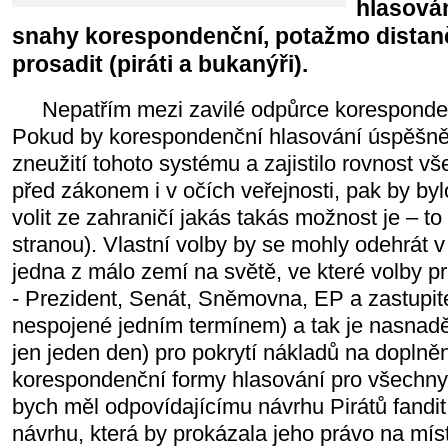
hlasován
snahy korespondenční, potažmo distanč
prosadit (piráti a bukanýři).
Nepatřím mezi zavilé odpůrce koresponden
Pokud by korespondenční hlasování úspěšně
zneužití tohoto systému a zajistilo rovnost v
před zákonem i v očích veřejnosti, pak by by
volit ze zahraničí jakás takás možnost je – 
stranou). Vlastní volby by se mohly odehrát v
jedna z málo zemí na světě, ve které volby p
- Prezident, Senát, Sněmovna, EP a zastupite
nespojené jedním termínem) a tak je nasnadě
jen jeden den) pro pokrytí nákladů na doplně
korespondenční formy hlasování pro všechny.
bych měl odpovídajícímu návrhu Pirátů fandit. 
návrhu, která by prokázala jeho právo na mís