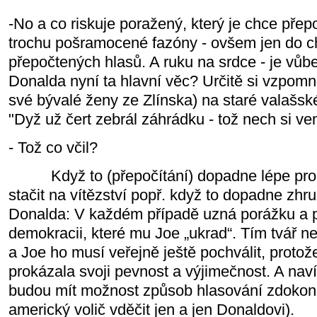
-No a co riskuje poražený, který je chce přep
trochu pošramocené fazóny - ovšem jen do ch
přepočtených hlasů. A ruku na srdce - je vůb
Donalda nyní ta hlavní věc? Určitě si vzpomně
své bývalé ženy ze Zlínska) na staré valašské
"Dyž už čert zebrál záhrádku - tož nech si vem
- Tož co včil?
Když to (přepočítání) dopadne lépe pro 
stačit na vítězství popř. když to dopadne zhr
Donalda: V každém případě uzná porážku a př
demokracii, které mu Joe „ukrad“. Tím tvář ne
a Joe ho musí veřejně ještě pochválit, proto
prokázala svoji pevnost a výjimečnost. A naví
budou mít možnost způsob hlasování zdokonal
americký volič vděčit jen a jen Donaldovi).