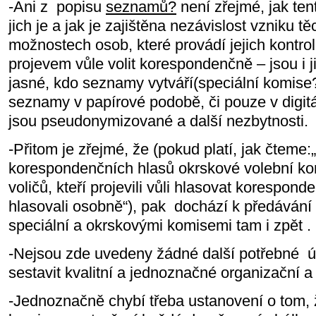
-Ani z popisu
seznamů?
není zřejmé, jak ten
jich je a jak je zajištěna nezávislost vzniku 
možnostech osob, které provádí jejich kontro
projevem vůle volit korespondenčně – jsou i j
jasné, kdo seznamy vytváří(speciální komise?)
seznamy v papírové podobě, či pouze v digitá
jsou pseudonymizované a další nezbytnosti.
-Přitom je zřejmé, že (pokud platí, jak čteme
korespondenčních hlasů okrskové volební k
voličů, kteří projevili vůli hlasovat korespo
hlasovali osobně“), pak dochází k předáván
speciální a okrskovými komisemi tam i zpět .
-Nejsou zde uvedeny žádné další potřebné úd
sestavit kvalitní a jednoznačné organizační a
-Jednoznačně chybí třeba ustanovení o tom, 