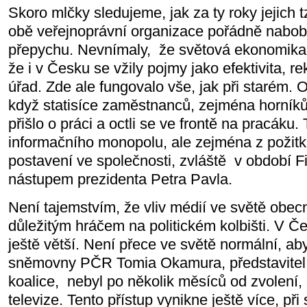
Skoro mlčky sledujeme, jak za ty roky jejich t
obě veřejnoprávní organizace pořádně nabobtna
přepychu. Nevnímaly,
že světová ekonomika 
že i v Česku se vžily pojmy jako efektivita, re
úřad. Zde ale fungovalo vše, jak při starém. O
když statisíce zaměstnanců, zejména horníků, 
přišlo o práci a octli se ve frontě na pracáku.
informačního monopolu, ale zejména z požitk
postavení ve společnosti, zvláště
v období Fi
nástupem prezidenta Petra Pavla.
Není tajemstvím, že vliv médií ve světě obecn
důležitým hráčem na politickém kolbišti. V Če
ještě větší. Není přece ve světě normální, 
sněmovny PČR Tomia Okamura, představitel z
koalice,
nebyl po několik měsíců od zvolení
televize. Tento přístup vynikne ještě více, př