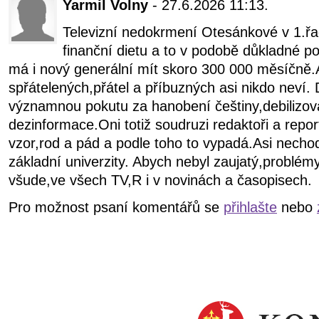
Yarmil Volny
- 27.6.2026 11:13.
Televizní nedokrmení Otesánkové v 1.řa
finanční dietu a to v podobě důkladné 
má i nový generální mít skoro 300 000 měsíčně.A
spřátelených,přátel a příbuzných asi nikdo neví
významnou pokutu za hanobení češtiny,debilizová
dezinformace.Oni totiž soudruzi redaktoři a repor
vzor,rod a pád a podle toho to vypadá.Asi nechodil
základní univerzity. Abych nebyl zaujatý,problém
všude,ve všech TV,R i v novinách a časopisech.
Pro možnost psaní komentářů se
přihlašte
nebo