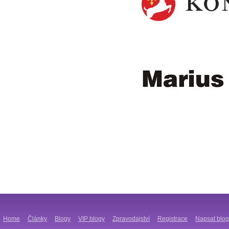
Home
Články
Blogy
VIP blogy
Zpravodajství
Registrace
Napsat blog