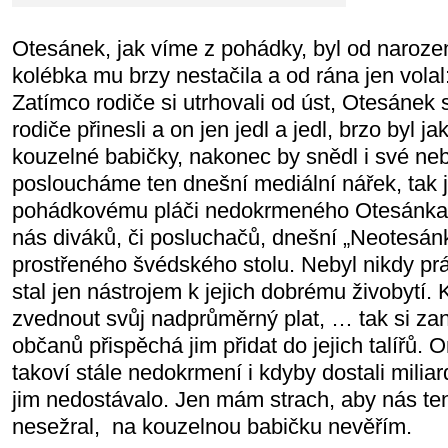
Otesánek, jak víme z pohádky, byl od narozen
kolébka mu brzy nestačila a od rána jen vola
Zatímco rodiče si utrhovali od úst, Otesánek
rodiče přinesli a on jen jedl a jedl, brzo byl ja
kouzelné babičky, nakonec by snědl i své ne
posloucháme ten dnešní mediální nářek, tak
pohádkovému pláči nedokrmeného Otesánka. 
nás diváků, či posluchačů, dnešní „Neotesán
prostřeného švédského stolu. Nebyl nikdy prá
stal jen nástrojem k jejich dobrému živobytí. 
zvednout svůj nadprůměrný plat, … tak si zan
občanů přispěchá jim přidat do jejich talířů. O
takoví stále nedokrmení i kdyby dostali miliar
jim nedostávalo. Jen mám strach, aby nás t
nesežral, na kouzelnou babičku nevěřím.