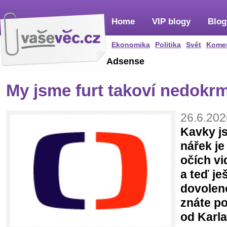
Home
VIP blogy
Blog
Ekonomika
Politika
Svět
Kome
Adsense
My jsme furt takoví nedokr
26.6.202
Kavky js
nářek je
očích vi
a teď je
dovoleno
znáte p
od Karl