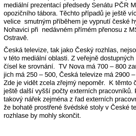
mediální prezentací předsedy Senátu PČR Mil
opozičního tábora. Těchto případů je ještě ví
velice
smutným příběhem je vypnutí české h
Nohavici při
nedávném přímém přenosu z MS
Ostravě.
Česká televize, tak jako Český rozhlas, nejs
v této mediální oblasti. Z veřejně dostupných
čísel ke srovnání.
TV Nova má 700 – 800 za
jich má 250 – 500, Česká televize má 2900 
Zde je vidět zcela zřejmý nepoměr.
K těmto č
ještě další vyšší počty externích pracovníků. 
takový nářek zejména z řad externích pracov
že bohatě prostřené švédské stoly v České t
rozhlase by mohly skončit.