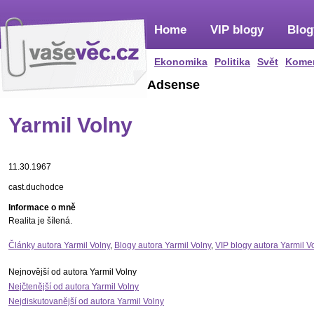
Home
VIP blogy
Blog
Ekonomika
Politika
Svět
Kome
Adsense
Yarmil Volny
11.30.1967
cast.duchodce
Informace o mně
Realita je šílená.
Články autora Yarmil Volny
,
Blogy autora Yarmil Volny
,
VIP blogy autora Yarmil V
Nejnovější od autora Yarmil Volny
Nejčtenější od autora Yarmil Volny
Nejdiskutovanější od autora Yarmil Volny