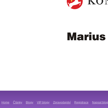
Home
Články
Blogy
VIP blogy
Zpravodajství
Registrace
Napsat blog