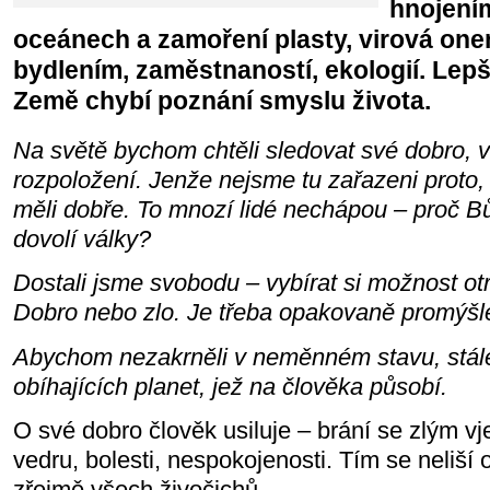
hnojením
oceánech a zamoření plasty, virová on
bydlením, zaměstnaností, ekologií. Lep
Země chybí poznání smyslu života.
Na světě bychom chtěli sledovat své dobro, 
rozpoložení. Jenže nejsme tu zařazeni proto,
měli dobře. To mnozí lidé nechápou – proč 
dovolí války?
Dostali jsme svobodu – vybírat si možnost ot
Dobro nebo zlo. Je třeba opakovaně promýšl
Abychom nezakrněli v neměnném stavu, stále 
obíhajících planet, jež na člověka působí.
O své dobro člověk usiluje – brání se zlým v
vedru, bolesti, nespokojenosti. Tím se neliší 
zřejmě všech živočichů.