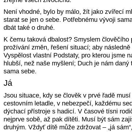
Není vhodné, bylo by málo, žít jako zvířecí m
starat se jen o sebe. Potřebnému vývoji sa
dbát také o druhé.
K čemu taková dbalost? Smyslem člověčího 
prožívání změn, řešení situací; aby následně
Vyspělost vlastní Podstaty, pro kterou jsme n
hlubší, než naše myšlení; Duch je nám daný 
sama sebe.
Já
Jsou situace, kdy se člověk v prvé řadě musí 
cestovním letadle, v nebezpečí, každému se
dýchací přístroje s hadicí. V časové tísni ro
nejprve sobě, až pak dítěti. Musí být sám za
druhým. Vždyť dítě může zdržovat – „já sám“