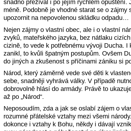
snadno přežíval i po jejím rychlém opuštění.
méně. Podobně je vhodné starat se o zájmy 
upozornit na nepovolenou skládku odpadu…
Nejen zájmy o vlastní obec, ale i o vlastní n
zvyků, mateřského jazyka, bez nátlaku cizích li
cizině, to vede k potřebnému vývoji Ducha. 
zanikl, to kvůli špatným postupům. Ovšem Duc
do jiných a zkušenost s příčinami zániku si p
Národ, který záměrně vede své děti k vlasten
sebe, snadněji vyhrává války. V případě nutno
dobrovolně hlásí do armády. Právě to ukazuje 
až po „Národ“.
Neposoudím, zda a jak se oslabí zájem o vla
rozumné přátelské vztahy mezi všemi národy
dokonce i vztahy k Bohu, někdy i dávají vzni