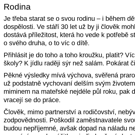
Rodina
Je třeba starat se o svou rodinu – i během dět
dospělosti. Ve stáří 30 let už by ji člověk mo
dostává příležitost, která ho vede k potřebě s
o svého druha, o to víc o dítě.
Přihlásit je do toho a toho kroužku, platit? Ví
školy? K jídlu raději sýr než salám. Pokárat 
Pěkné výsledky mívá výchova, svěřená prarod
už podstatně vychovaní delším svým životem
miminem na mateřské nejdéle půl roku, pak 
vracejí se do práce.
Člověk, mimo partnerství a rodičovství, nebýv
zodpovědnosti. Poškodil zaměstnavatele sv
budou nepříjemné, avšak dopad na náladu ne