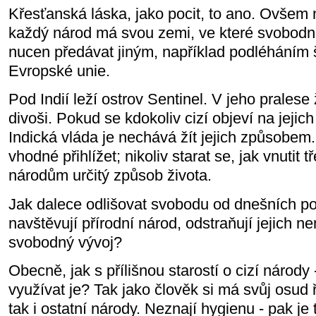
Křesťanská láska, jako pocit, to ano. Ovšem n
každý národ má svou zemi, ve které svobodně
nucen předávat jiným, například podléháním
Evropské unie.
Pod Indií leží ostrov Sentinel. V jeho pralese ž
divoši. Pokud se kdokoliv cizí objeví na jejich
Indická vláda je nechává žít jejich způsobem
vhodné přihlížet; nikoliv starat se, jak vnutit 
národům určitý způsob života.
Jak dalece odlišovat svobodu od dnešních po
navštěvují přírodní národ, odstraňují jejich n
svobodný vývoj?
Obecně, jak s přílišnou starostí o cizí národy
využívat je? Tak jako člověk si má svůj osud
tak i ostatní národy. Neznají hygienu - pak je t