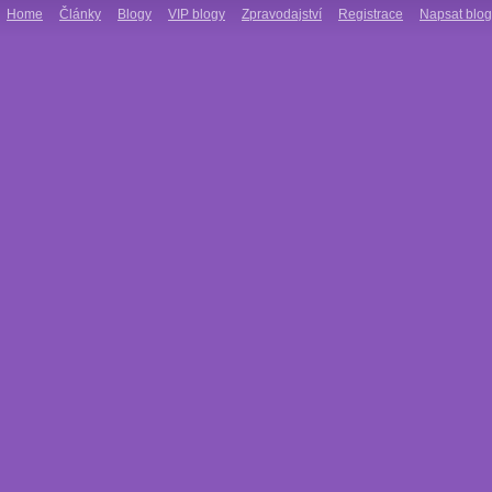
Home
Články
Blogy
VIP blogy
Zpravodajství
Registrace
Napsat blog