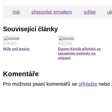
tisk
přeposlat emailem
sdílet
ul
Související články
18.05.2017
12.12.2016
Hůře než bestie
Erazim Kohák přichází se
zásadními pohledy na
migraci
Komentáře
Pro možnost psaní komentářů se
přihlašte
nebo