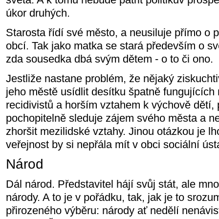
úkor druhých.
Starosta řídí své město, a neusiluje přímo o
obcí. Tak jako matka se stará především o sv
zda sousedka dbá svým dětem - o to či ono.
Jestliže nastane problém, že nějaký ziskucht
jeho městě usídlit desítku špatně fungujících
recidivistů a horším vztahem k výchově dětí, 
pochopitelně sleduje zájem svého města a ne
zhoršit mezilidské vztahy. Jinou otázkou je lh
veřejnost by si nepřála mít v obci sociální úst
Národ
Dál národ. Představitel hájí svůj stát, ale mn
národy. A to je v pořádku, tak, jak je to srozu
přirozeného výběru: národy ať nedělí nenávis