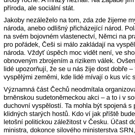
příroda, ale sociální stát.
Jakoby nezáleželo na tom, zda zde žijeme my
národa, anebo odlišný přicházející národ. Po
na svém bojovném vlastenectví, Němci na pr
pro pořádek, Češi si málo zakládají na vysp
národa. Vždyť úspěch moc vidět není, ve sh
obnoveným zbrojením a rizikem válek. Ovšem
lidé upozorňují, že se u nás žije dost dobře – 
vyspělými zeměmi, kde lidé mívají o kus víc st
Významná část Čechů neodmítala organizov
brněnskou sudetoněmeckou akci – a to i v sou
duchovní vyspělostí. Ta mohla být spojená s
klidných starých hostů. Kdo ví jak příště bud
letošní politickou záležitost v Česku. Účast
ministra, dokonce silového ministerstva SR