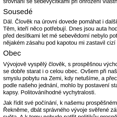
srovnání se sebevýčitkami při ohrožení vlast
Sousedé
Dál. Člověk na úrovni dovede pomáhat i dal
Těm, kteří něco potřebují. Dnes jsou auta ho
před desítkami let mé sebevědomí nebylo pot
nějakém zásahu pod kapotou mi zastavil cizí 
Obec
Vývojově vyspělý člověk, s prospěšnou vých
se dobře starat i o celou obec. Ovšem při naš
smyslu pobytu na Zemi, kdy netušíme, a pře
podle našeho jednání, mohlo by postavení sta
kapsy. Politováníhodné vychytralosti.
Jak řídit své počínání, k našemu prospěšné
Řekněme, dbát správného vývoje svěřené zálež
světa. A k tomu nebude patřit politikův prosp