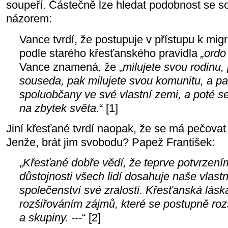
soupeří. Částečně lze hledat podobnost se
názorem:
Vance tvrdí, že postupuje v přístupu k mi
podle starého křesťanského pravidla
„ordo
Vance znamená, že „
milujete svou rodinu,
souseda, pak milujete svou komunitu, a pa
spoluobčany ve své vlastní zemi, a poté s
na zbytek světa.
“ [1]
Jiní křesťané tvrdí naopak, že se má pečovat 
Jenže, brát jim svobodu? Papež František:
„
Křesťané dobře vědí, že teprve potvrzen
důstojnosti všech lidí dosahuje naše vlastn
společenství své zralosti. Křesťanská lás
rozšiřováním zájmů, které se postupně rozš
a skupiny. ---
“ [2]