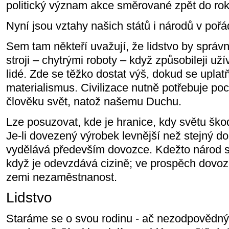
politický význam akce směrované zpět do ro
Nyní jsou vztahy našich států i národů v pořá
Sem tam někteří uvažují, že lidstvo by sprá
stroji – chytrými roboty – když způsobileji už
lidé. Zde se těžko dostat výš, dokud se uplat
materialismus. Civilizace nutně potřebuje poc
člověku svět, natož našemu Duchu.
Lze posuzovat, kde je hranice, kdy světu šk
Je-li dovezený výrobek levnější než stejný d
vydělává především dovozce. Kdežto národ s
když je odevzdává cizině; ve prospěch dovozu
zemi nezaměstnanost.
Lidstvo
Staráme se o svou rodinu - ač nezodpovědný