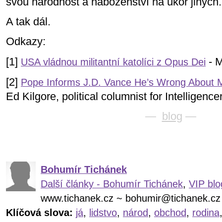
svou národnost a náboženství na úkor jiných.
A tak dál.
Odkazy:
[1]
- M
USA vládnou militantní katolíci z Opus Dei
[2]
Pope Informs J.D. Vance He’s Wrong About Mi
Ed Kilgore, political columnist for Intelligenc
—
blog
—
Bohumír Tichánek
Další články - Bohumír Tichánek
,
VIP blo
www.tichanek.cz ~ bohumir@tichanek.cz
Klíčová slova:
já
,
lidstvo
,
národ
,
obchod
,
rodina