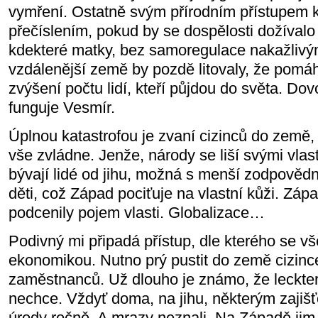
vymření. Ostatně svým přírodním přístupem k
přečíslením, pokud by se dospělosti dožívalo
kdekteré matky, bez samoregulace nakažliv
vzdálenější země by pozdě litovaly, že pomá
zvýšení počtu lidí, kteří půjdou do světa. Dovo
funguje Vesmír.
Úplnou katastrofou je zvaní cizinců do země
vše zvládne. Jenže, národy se liší svými vlas
bývají lidé od jihu, možná s menší zodpověd
děti, což Západ pociťuje na vlastní kůži. Zá
podcenily pojem vlasti. Globalizace…
Podivný mi připadá přístup, dle kterého se v
ekonomikou. Nutno prý pustit do země cizin
zaměstnanců. Už dlouho je známo, že leckter
nechce. Vždyť doma, na jihu, některým zajišťo
úrody ročně. A mrazy neznali. Na Západě jim