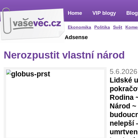
Home
VIP blogy
Blog
Ekonomika
Politika
Svět
Kome
Adsense
Nerozpustit vlastní národ
5.6.2026
Lidské 
pokračov
Rodina 
Národ ~ 
budoucno
nelepší 
umrtven