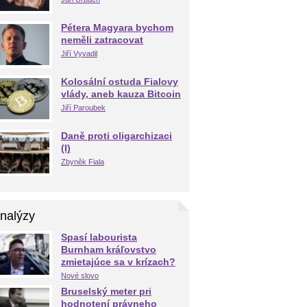
Pétera Magyara bychom
neměli zatracovat
Jiří Vyvadil
Kolosální ostuda Fialovy
vlády, aneb kauza Bitcoin
Jiří Paroubek
Daně proti oligarchizaci
(I)
Zbyněk Fiala
nalýzy
Spasí labourista
Burnham kráľovstvo
zmietajúce sa v krízach?
Nové slovo
Bruselský meter pri
hodnotení právneho