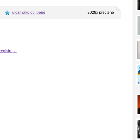
uložit jako oblíbené
3028x přečteno
registrujte
.