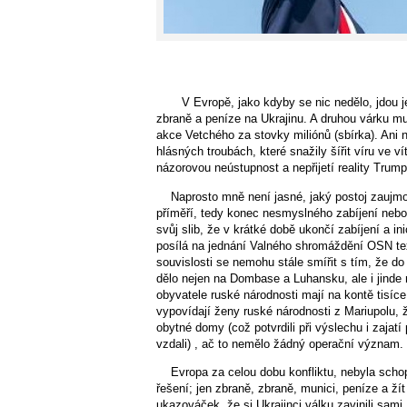
V Evropě, jako kdyby se nic nedělo, jdou je
zbraně a peníze na Ukrajinu. A druhou várku mu
akce Vetchého za stovky miliónů (sbírka). Ani
hlásných troubách, které snažily šířit víru ve 
názorovou neústupnost a nepřijetí reality Trum
Naprosto mně není jasné, jaký postoj zaujmo
příměří, tedy konec nesmyslného zabíjení nebo
svůj slib, že v krátké době ukončí zabíjení a in
posílá na jednání Valného shromáždění OSN tex
souvislosti se nemohu stále smířit s tím, že do 
dělo nejen na Dombase a Luhansku, ale i jinde
obyvatele ruské národnosti mají na kontě tisí
vypovídají ženy ruské národnosti z Mariupolu, 
obytné domy (což potvrdili při výslechu i zaja
vzdali) , ač to nemělo žádný operační význam.
Evropa za celou dobu konfliktu, nebyla scho
řešení; jen zbraně, zbraně, munici, peníze a ží
ukazováček, že si Ukrajinci válku zavinili sami,