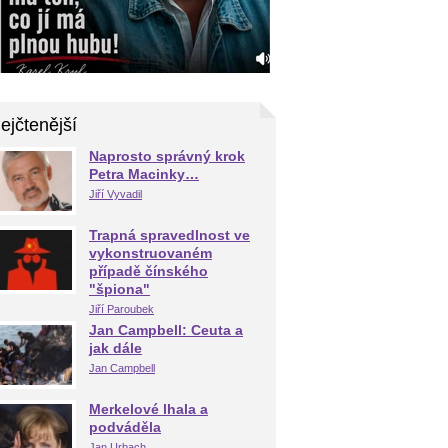
ejčtenější
Naprosto správný krok
Petra Macinky…
Jiří Vyvadil
Trapná spravedlnost ve
vykonstruovaném
případě čínského
"špiona"
Jiří Paroubek
Jan Campbell: Ceuta a
jak dále
Jan Campbell
Merkelové lhala a
podváděla
Jan Urbach