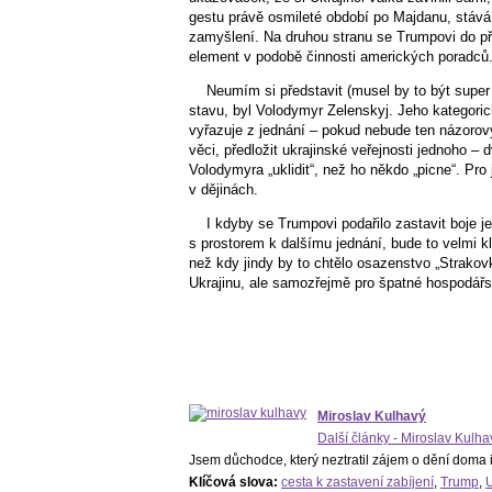
gestu právě osmileté období po Majdanu, stáv
zamyšlení. Na druhou stranu se Trumpovi do pří
element v podobě činnosti amerických poradců
Neumím si představit (musel by to být supe
stavu, byl Volodymyr Zelenskyj. Jeho kategoric
vyřazuje z jednání – pokud nebude ten názorov
věci, předložit ukrajinské veřejnosti jednoho 
Volodymyra „uklidit“, než ho někdo „picne“. Pro 
v dějinách.
I kdyby se Trumpovi podařilo zastavit boje j
s prostorem k dalšímu jednání, bude to velmi k
než kdy jindy by to chtělo osazenstvo „Strakovk
Ukrajinu, ale samozřejmě pro špatné hospodářs
Miroslav Kulhavý
Další články - Miroslav Kulha
Jsem důchodce, který neztratil zájem o dění doma i
Klíčová slova:
cesta k zastavení zabíjení
,
Trump
,
U