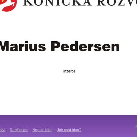
inzerce
ství
Registrace
Napsat blog
Jak psát blog?