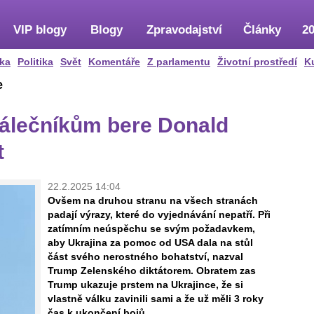
VIP blogy
Blogy
Zpravodajství
Články
20
ka
Politika
Svět
Komentáře
Z parlamentu
Životní prostředí
K
e
álečníkům bere Donald
t
22.2.2025 14:04
Ovšem na druhou stranu na všech stranách
padají výrazy, které do vyjednávání nepatří. Při
zatímním neúspěchu se svým požadavkem,
aby Ukrajina za pomoc od USA dala na stůl
část svého nerostného bohatství, nazval
Trump Zelenského diktátorem. Obratem zas
Trump ukazuje prstem na Ukrajince, že si
vlastně válku zavinili sami a že už měli 3 roky
čas k ukončení bojů.