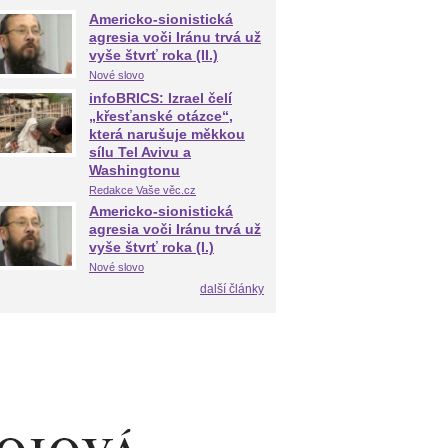
Americko-sionistická
agresia voči Iránu trvá už
vyše štvrť roka (II.)
Nové slovo
infoBRICS: Izrael čelí
„křesťanské otázce“,
která narušuje měkkou
sílu Tel Avivu a
Washingtonu
Redakce Vaše věc.cz
Americko-sionistická
agresia voči Iránu trvá už
vyše štvrť roka (I.)
Nové slovo
další články