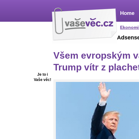
Home
Ekonomi
Adsens
Všem evropským v
Trump vítr z plache
Je to i
Vaše věc!