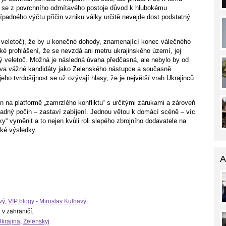
á se z povrchního odmítavého postoje důvod k hlubokému
padného výčtu příčin vzniku války určitě nevejde dost podstatný
.
r veletoč), že by u konečné dohody, znamenající konec válečného
ké prohlášení, že se nevzdá ani metru ukrajinského území, jej
ý veletoč. Možná je následná úvaha předčasná, ale nebylo by od
– dva vážné kandidáty jako Zelenského nástupce a současně
jeho tvrdošíjnost se už ozývají hlasy, že je největší vrah Ukrajinců
en na platformě „zamrzlého konfliktu“ s určitými zárukami a zároveň
ladný počin – zastaví zabíjení. Jednou větou k domácí scéně – víc
y“ vyměnit a to nejen kvůli roli slepého zbrojního dodavatele na
ké výsledky.
A
vý
,
VIP blogy - Miroslav Kulhavý
 v zahraničí.
krajina
,
Zelenskyj