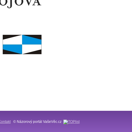
Kontakt
© Názorový portál VašeVěc.cz