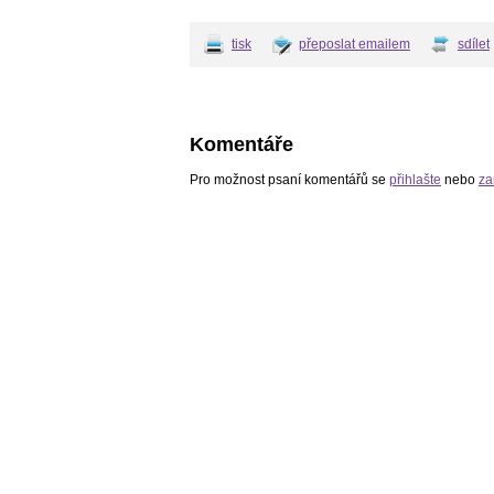
tisk
přeposlat emailem
sdílet
Komentáře
Pro možnost psaní komentářů se
přihlašte
nebo
za