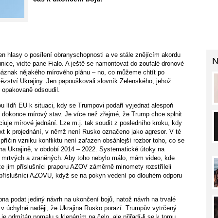
n hlasy o posílení obranyschopnosti a ve stále znějícím akordu
N
nice, viďte pane Fialo. A ještě se namontovat do zoufalé dronové
 náznak nějakého mírového plánu – no, co můžeme chtít po
vítězství Ukrajiny. Jen papouškovali slovník Zelenského, jehož
p opakovaně odsoudil.
u lídři EU k situaci, kdy se Trumpovi podaří vyjednat alespoň
 dokonce mírový stav. Je více než zřejmé, že Trump chce splnit
iciuje mírové jednání. Lze m.j. tak soudit z posledního kroku, kdy
t k projednání, v němž není Rusko označeno jako agresor. V té
příčin vzniku konfliktu není zařazen obsáhlejší rozbor toho, co se
 na Ukrajině, v období 2014 – 2022. Systematické útoky na
ce mrtvých a zraněných. Aby toho nebylo málo, mám video, kde
že jim příslušníci praporu AZOV záměrně minomety rozstříleli
tí příslušníci AZOVU, když se na pokyn vedení po dlouhém odporu
pna podat jediný návrh na ukončení bojů, natož návrh na trvalé
t v úchylné naději, že Ukrajina Rusko porazí. Trumpův vytrčený
 je odmítán pomalu s klepáním na čelo, ale přiřadí-li se k tomu