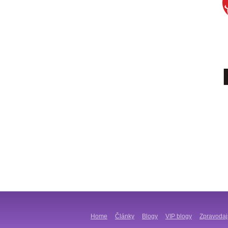
Home
Články
Blogy
VIP blogy
Zpravodaj