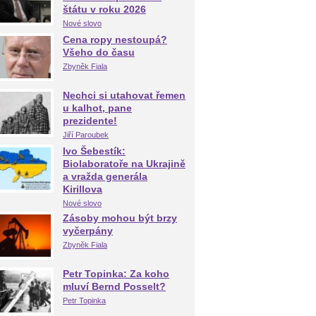
štátu v roku 2026
Nové slovo
Cena ropy nestoupá?
Všeho do času
Zbyněk Fiala
Nechci si utahovat řemen
u kalhot, pane
prezidente!
Jiří Paroubek
Ivo Šebestík:
Biolaboratoře na Ukrajině
a vražda generála
Kirillova
Nové slovo
Zásoby mohou být brzy
vyčerpány
Zbyněk Fiala
Petr Topinka: Za koho
mluví Bernd Posselt?
Petr Topinka